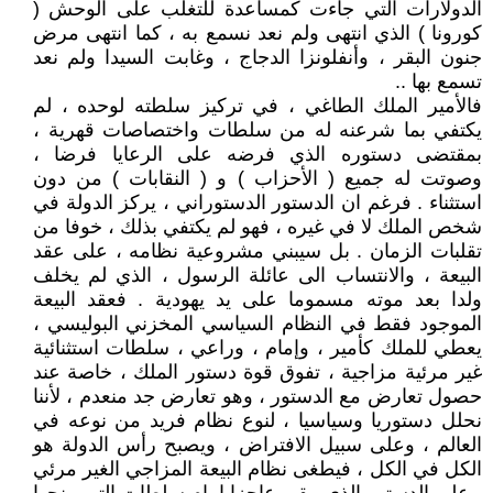
الدولارات التي جاءت كمساعدة للتغلب على الوحش (
كورونا ) الذي انتهى ولم نعد نسمع به ، كما انتهى مرض
جنون البقر ، وأنفلونزا الدجاج ، وغابت السيدا ولم نعد
تسمع بها ..
فالأمير الملك الطاغي ، في تركيز سلطته لوحده ، لم
يكتفي بما شرعنه له من سلطات واختصاصات قهرية ،
بمقتضى دستوره الذي فرضه على الرعايا فرضا ،
وصوتت له جميع ( الأحزاب ) و ( النقابات ) من دون
استثناء . فرغم ان الدستور الدستوراني ، يركز الدولة في
شخص الملك لا في غيره ، فهو لم يكتفي بذلك ، خوفا من
تقلبات الزمان . بل سيبني مشروعية نظامه ، على عقد
البيعة ، والانتساب الى عائلة الرسول ، الذي لم يخلف
ولدا بعد موته مسموما على يد يهودية . فعقد البيعة
الموجود فقط في النظام السياسي المخزني البوليسي ،
يعطي للملك كأمير ، وإمام ، وراعي ، سلطات استثنائية
غير مرئية مزاجية ، تفوق قوة دستور الملك ، خاصة عند
حصول تعارض مع الدستور ، وهو تعارض جد منعدم ، لأننا
نحلل دستوريا وسياسيا ، لنوع نظام فريد من نوعه في
العالم ، وعلى سبيل الافتراض ، ويصبح رأس الدولة هو
الكل في الكل ، فيطغى نظام البيعة المزاجي الغير مرئي