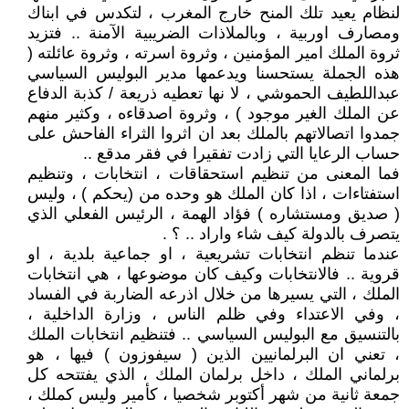
لنظام يعيد تلك المنح خارج المغرب ، لتكدس في ابناك
ومصارف اوربية ، وبالملاذات الضريبية الآمنة .. فتزيد
ثروة الملك امير المؤمنين ، وثروة اسرته ، وثروة عائلته (
هذه الجملة يستحسنا ويدعمها مدير البوليس السياسي
عبداللطيف الحموشي ، لا نها تعطيه ذريعة / كذبة الدفاع
عن الملك الغير موجود ) ، وثروة اصدقاءه ، وكثير منهم
جمدوا اتصالاتهم بالملك بعد ان اثروا الثراء الفاحش على
حساب الرعايا التي زادت تفقيرا في فقر مدقع ..
فما المعنى من تنظيم استحقاقات ، انتخابات ، وتنظيم
استفتاءات ، اذا كان الملك هو وحده من (يحكم ) ، وليس
( صديق ومستشاره ) فؤاد الهمة ، الرئيس الفعلي الذي
يتصرف بالدولة كيف شاء واراد .. ؟ .
عندما تنظم انتخابات تشريعية ، او جماعية بلدية ، او
قروية .. فالانتخابات وكيف كان موضوعها ، هي انتخابات
الملك ، التي يسيرها من خلال اذرعه الضاربة في الفساد
، وفي الاعتداء وفي ظلم الناس ، وزارة الداخلية ،
بالتنسيق مع البوليس السياسي .. فتنظيم انتخابات الملك
، تعني ان البرلمانيين الذين ( سيفوزون ) فيها ، هو
برلماني الملك ، داخل برلمان الملك ، الذي يفتتحه كل
جمعة ثانية من شهر أكتوبر شخصيا ، كأمير وليس كملك ،