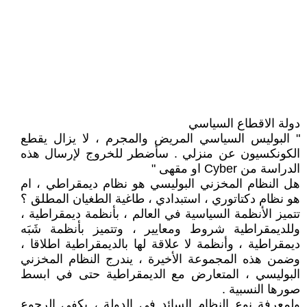
دولة الاقطاع السياسي
" البوليس السياسي المريض والمجرم ، لا يزال يقطع
الكونكسيون عن منزلي . سأضطر للخروج لإرسال هذه
الدراسة من Cyber او مقهى "
هل النظام المخزني البوليسي هو نظام ديمقراطي ، ام
هو نظام دكتاتوري ، استبدادي ، طاغية الطغيان المطلق ؟
تتميز الأنظمة السياسية في العالم ، بأنظمة ديمقراطية ،
وللديمقراطية شروط ومعايير ، وتتميز بأنظمة شَبَه
ديمقراطية ، وأنظمة لا علاقة لها بالديمقراطية اطلاقا ،
وضمن هذه المجموعة الأخيرة ، يندرج النظام المخزني
البوليسي ، المتعارض مع الديمقراطية حتى في ابسط
صورها النسبية .
ولمعرفة نوع النظام السائد في الدولة ، يكفي الرجوع