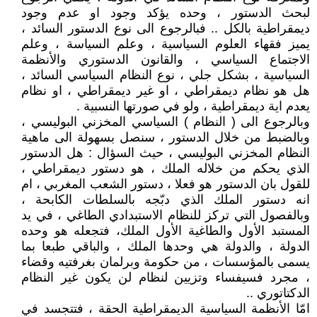
لبحث الدستور ، وحده يؤكد وجود او عدم وجود
ديمقراطية بالكل .. فبالرجوع الى نوع الدستور السائد ،
يميز فقهاء العلوم السياسية ، وعلم السياسة ، وعلم
الاجتماع السياسي ، والقانون الدستوري والأنظمة
السياسية ، بشكل جلي ، نوع النظام السياسي السائد ،
هل هو نظام ديمقراطي ، او غير ديمقراطي ، او نظام
يعدم اية ديمقراطية ، ولو في صورتها النسبية .
وبالرجوع الى ( النظام ) السياسي المخزني البوليسي ،
وبالضبط من خلال الدستور ، سنصل بسهولة الى ماهية
النظام المخزني البوليسي ، حيث السؤال : هل الدستور
الذي يحكم من خلاله الملك ، هو دستور ديمقراطي ،
للقول بان الدستور هو فعلا ، دستور الشعب المغربي ، ام
انه دستور الملك الذي دبّجه بالسلطات الكابحة ،
وبالفصول التي تركز للنظام الاستبدادي الطاغي ، في يد
المستبد الأول والطاغية الأول الملك، فتجعله هو وحده
الدولة ، والدولة هي وحدها الملك ، والباقي طبعا بما
يسمى بالمؤسسات ، من حكومة وبرلمان بغرفتيه وقضاء
، مجرد فسيفساء وتزيين لنظام لن يكون غير النظام
الدكتاتوري ..
امّا الأنظمة السياسية الديمقراطية الحقة ، فتتجسد في