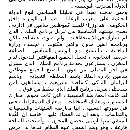
الدولة المخزنية البوليسية ..
وحتى نذهب بعيدا في تحليلنا السياسي لنوع الدولة
الجاثمة على مغرب الرعايا ، فبما ان الوزراء داخل
الحكومة ، هم وزراء للملك كموظفين سامين في ادارته ،
تصبح مهمتهم الأساسية هي تنزيل برنامج الملك ، الذي
لم يشارك في الاستحقاقات ، ولم يصوت عليه احد ، لكن
برنامجه الغير مدون والغير مكتوب ، تجسده وزارة
الداخلية ، بالتنسيق مع البوليس السياسي ، لصناعة
خريطة انتخابوية ، تجعل الجميع المتهافتين للدخول لدار
المخزن ، يتسارعون لخدمة برنامج الملك ، الذي سينزل
في اخر المطاف من فوق ، ليصبح الجميع موظفين
سامين بإدارة الملك باسم السلطة التنفيذية ، وباسم
البرلمان الملكي كسلطة تشريعية ، يتسابقون لمن
سيحظى بتنزيل برنامج الملك الذي سقط من فوق ..
لقد غابت المعارضة الحقيقية ، التي كانت تخوض معارك
الدستور ، ومعارك الانتخابات ، ومعارك الديمقراطية حتى
في صورتها النسبية . انها معارضة الستينات والسبعينات
والثمانينات . وبعد ان تم القضاء عليها ، خاصة ان الفُتاة
المتبقي منها ارتمى بحضن المخزن ، وأصبحت الساحة
فارغة ، وهو وضع اشتغل عليه النظام عندما بدأ مرض