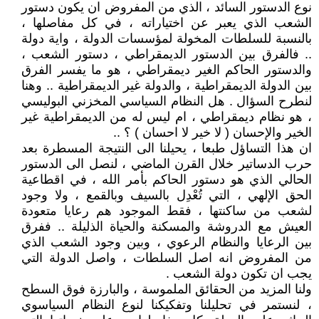
نوع الدستور السائد ، الذي من المفروض ان يكون دستور
الشعب الذي يعبر عن اختياراته ، في كل مفاصلها ،
بالنسبة للسلطات المخولة لمؤسسات الدولة ، واية دولة
.. فالفرق بين الدستور الديمقراطي ، دستور الشعب ،
والدستور الحاكم الغير ديمقراطي ، هو ما يفسر الفرق
بين الدولة الديمقراطية ، والدولة غير الديمقراطية .. وهنا
لنطرح السؤال . هل النظام السياسي المخزني البوليسي
، هو نظام ديمقراطي ، ام ليس له من الديمقراطية غير
الخير والإحسان ( لا خير لا احسان ) ؟ ..
ان هذا التساؤل طبعا ، يحيلنا الى النتيجة المسطرة بعد
حرب الدساتير خلال القرن الماضي ، لنصل الى الدستور
الحالي الذي هو دستور الحاكم بأمر الله ، في اقطاعية
الحق الإلهي ، التي تُعْدِل بالسيف وبالقمع ، ولا وجود
لشعب من ساكنتها ، فقط الموجود هم رعايا متعودة
العيش مع الدروشة والمسكنة والحياة الذليلة .. ففرق
بين الرعايا والنظام الرعوي ، وبين وجود الشعب الذي
من المفروض انه اصل السلطات ، واصل الدولة التي
يجب ان تكون دولة الشعب .
ولنا المزيد من الحقائق الملموسة ، والبارزة فوق السطح
، لنستمر في تحليلنا وتفكيكنا لنوع النظام السياسوي