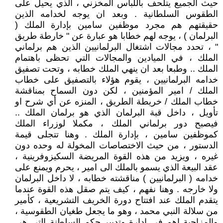
حيث الجميع يتلحف باللباس المخزني ، الذي يحيل على
الطقوس السلطانية . وبعد ان يوجه لخدامه الذين
حقيقتهم هم مجرد موظفين سامين بإدارة الملك (
البرلمان ) ، يوجه لهم خطابا هو عبارة عن " خارطة طريق
" ، تحدد مجالات اشتغال البرلمانيين الذين هم برلماني
الملك ، في الميادين والمجالات التي تحظى باهتمام
الملك .. وطبعا بعد ان ينهي الملك خطابه ، وتحت تصفيق
خدامه البرلمانيين ، يقوم هؤلاء بالتصفيق على خطاب
الملك / امير المؤمنين ، لكن دون السماح بمناقشة
خطاب الملك / خريطة الطريق ، المنزه عن أي شرح او
تأويل ، داخل قبة البرلمان الذي هو برلمان الملك ..
فيصبح دور برلماني الملك ، مكملا لوزراء الملك
كموظفين سامين ، بإدارة الملك . وهنا تتجلى قيمة
الدستور ، من حيث الاختصاصات المخولة له وحده دون
غيره ، ويزيد من هذه القوة المريضة السكيزوفرينية ،
عقد البيعة الذي يسمو بالملك الى امير ، يحرم ويمنع على
خدامه ( البرلمانيين ) مناقشته خطابه ، لا داخل البرلمان
ولا خارجه . وهنا نفهم ، كيف يتم صقل هذه القوة عندما
يتقدم الملك عند افتتاح دورة الخريف التشريعية ، كأمير
من سلالة النبي محمد ، وهو ما يجعل طغيان الطقوسية ،
والمزاجية اهم في إدارة وتدبير حكم السلطنة التي هي