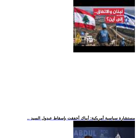
.. مستشارة سياسية أمريكية: أيباك أخفقت بإسقاط عبدول السيد