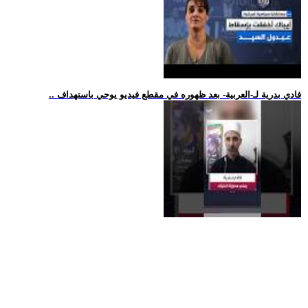
.. فادي بدرية لـ-العربية- بعد ظهوره في مقطع فيديو يوحي باستهداف