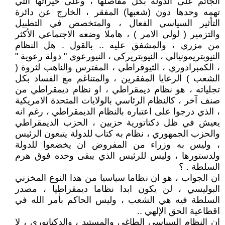
الجاثم على الدولة بكل مفاصلها ، وعلى خيراتها التي
تهمه وحدها دون (شعبها) المفقر ، الخارج عن دائرة
التأثير السياسي الفعال ، والمتخصص في التطبيل
والتزمير ( لولي الامر ) ، هاملا وضعه الاجتماعي الأكثر
من مزري ، والمشفق عليه .. بالقول . هل النظام
النيوبتريمونيالي ، النيوبتريركي ، النيورعوي " دولة رعوية "
، الكمبرادوري ، الثيوقراطي ، المفترس والناهب لثروة (
الشعب ) الرعايا المفقرين ، والمتناغم مع الفساد بكل
تجلياته ، هو نظام ديمقراطي ، او نظام ديمقراطي من
صنف آخر ، كالنظام الرئاسي بالولايات المتحدة الامريكية
، الذي درجوا على اعتباره بالنظام الديمقراطي ، رغم انه
يعيش في ظل دكتاتورية حزبين ، الحزب الديمقراطي
والحزب الجمهوري ، نظام به كتاب للدولة يتبعون الرئيس
، وليس به وزراء من المفروض ان يخضعوا للدولة
ولدستورها ، وليس للرئيس الذي يبقى وحده فوق هرم
السلطة . ؟
ان الجواب ، هو ان نظاما سياسيا من هذا النوع المخزني
البوليسي ، لن يكون ابدا نظاما ديمقراطيا ، مصدر
السلطة فيه هي الشعب ، وليس الحاكم بأمر الله في
اقطاعية الحق الإلهي ..
ان النظام السياسي الطاغي والمستبد ، والدكتاتوري ، لا