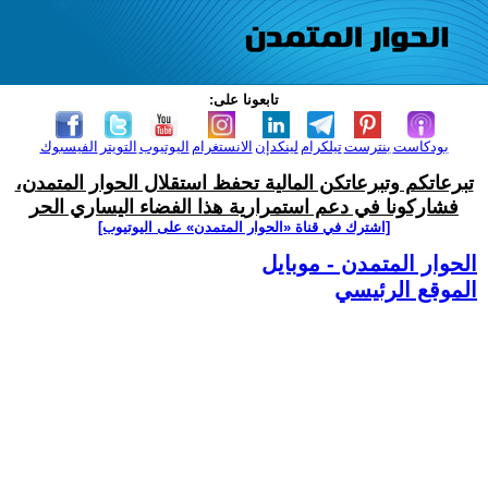
تابعونا على:
بودكاست
بنترست
تيلكرام
لينكدإن
الانستغرام
اليوتيوب
التويتر
الفيسبوك
تبرعاتكم وتبرعاتكن المالية تحفظ استقلال الحوار المتمدن،
فشاركونا في دعم استمرارية هذا الفضاء اليساري الحر
[اشترك في قناة ‫«الحوار المتمدن» على اليوتيوب]
الحوار المتمدن - موبايل
الموقع الرئيسي