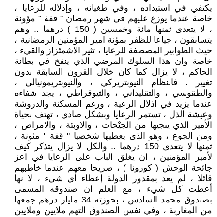
يكتفي في استبداده ، وفي طغيانه ، وإذلاله للرعايا ،
خاصة عندما يوزع عليهم في شهر رمضان " قفة " مؤونة
، لا يتعدى ثمنها مائة وخمسين ( 150 ) درهما .. وهم
يتسابقون ، جياعا للظفر بمؤنة امير المؤمنين الرمضانية ،
حيث الطوابير المصطفة للرعايا ، تثير الاشمئزاز والقيء ،
خاصة وان هذا السلوك المرضي الذي ينفخ في بطانة
الحاكم ، لا يزال كما كان خلال القرون السابقة بدون
تغيير . فالنظام النيوبتريركي ، والنيوبتريمونيالي ،
والطقوسي ، والتقليداني ، والثيوقراطي ، يجد شفاءه
عندما يزيد في اذلال الرعية ، ورغم المسكنة والدروشة
وعيشة الذل ، تستمر الرعايا وبشكل صادي ، تهتف بحياة
الأمير الذي ينجيها من الجيْحات ، والاوبئة ، والامراض ،
ومن الجوع ، وهو الذي يعطيها شخصيا " قفة " مئونة ،
ثمنها لا يتعدى 150 درهما .. والكل لا يزال يتذكر كيف
لأمير المؤمنين ، ان يغلق الباب على الرعايا في اعز
جائحة الوحش ( كورونا ) ، صريحا معهم عندما خاطبهم
قائلا ، لم يعد بمقدور الدولة إعطاء أي شيء ، لا نها
أعطت كل شيء ، مع العلم ان صندوقه المسمى
بصندوق محمد السادس ، بحوزته 34 مليار درهم جمعها
من المغاربة ، وفي نفس الصندوق التهم ملايين وملايين