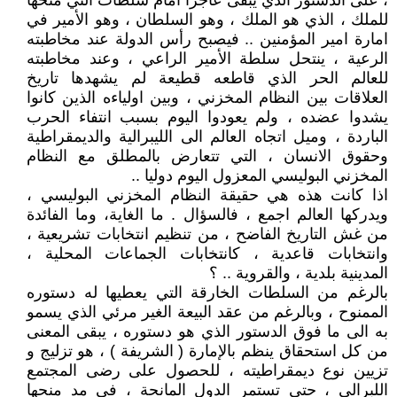
، على الدستور الذي يبقى عاجزا امام سلطات التي منحها
للملك ، الذي هو الملك ، وهو السلطان ، وهو الأمير في
امارة امير المؤمنين .. فيصبح رأس الدولة عند مخاطبته
الرعية ، ينتحل سلطة الأمير الراعي ، وعند مخاطبته
للعالم الحر الذي قاطعه قطيعة لم يشهدها تاريخ
العلاقات بين النظام المخزني ، وبين اولياءه الذين كانوا
يشدوا عضده ، ولم يعودوا اليوم بسبب انتفاء الحرب
الباردة ، وميل اتجاه العالم الى الليبرالية والديمقراطية
وحقوق الانسان ، التي تتعارض بالمطلق مع النظام
المخزني البوليسي المعزول اليوم دوليا ..
اذا كانت هذه هي حقيقة النظام المخزني البوليسي ،
ويدركها العالم اجمع ، فالسؤال . ما الغاية، وما الفائدة
من غش التاريخ الفاضح ، من تنظيم انتخابات تشريعية ،
وانتخابات قاعدية ، كانتخابات الجماعات المحلية ،
المدينية بلدية ، والقروية .. ؟
بالرغم من السلطات الخارقة التي يعطيها له دستوره
الممنوح ، وبالرغم من عقد البيعة الغير مرئي الذي يسمو
به الى ما فوق الدستور الذي هو دستوره ، يبقى المعنى
من كل استحقاق ينظم بالإمارة ( الشريفة ) ، هو تزليج و
تزيين نوع ديمقراطيته ، للحصول على رضى المجتمع
اللبرالي ، حتى تستمر الدول المانحة ، في مد منحها