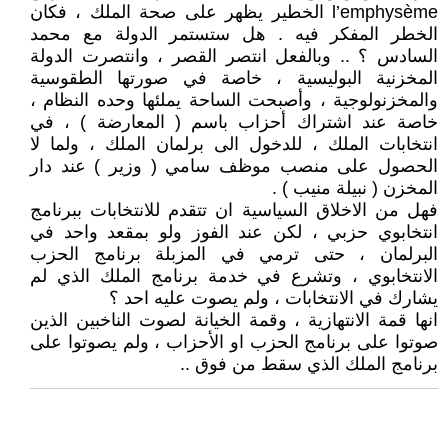
l’emphysème الخطير يظهر على صحة الملك ، فكان
الخطر المفكر فيه . هل ستستمر الدولة مع محمد
السادس ؟ .. وبالفعل انتصر القصر ، وانتصرت الدولة
المخزنية البوليسية ، خاصة في صورتها الطقوسية
والمخزنولوجية ، وأصبحت الساحة يملئها وحده النظام ،
خاصة عند اشتراك أحزاب باسم ( المعارضة ) ، في
انتخابات الملك ، للدخول الى برلمان الملك ، ولما لا
الحصول على منصب موظف سامي ( وزير ) عند دار
المخزن ( نبيلة منيب ) .
فهل من الاخلاق السياسية ان تتقدم للانتخابات ببرنامج
انتخابوي حزبي ، لكن عند الفوز ولو بمقعد واحد في
البرلمان ، حتى ترمي في المزبلة برنامج الحزب
الانتخابوي ، وتشرع في خدمة برنامج الملك الذي لم
يشارك في الانتخابات ، ولم يصوت عليه احد ؟
انها قمة الانتهازية ، وقمة الخيانة لصوت الناخبين الذين
صوتوا على برنامج الحزب او الأحزاب ، ولم يصوتوا على
برنامج الملك الذي سقط من فوق ..