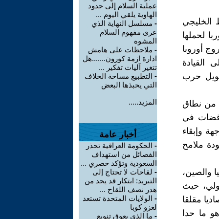
عملية السلام إلى حدود
الهاوية يلقي اليوم ...
ط الخليجي
-
مسلسل النهاية الذي
عرى مفهوم السلام
با لحملها
المشوه
وج أوروبا
-
ملاحظات على هامش
ادارة ازمة كورون.......هل
ى القيادة
تتغير آليات تفكير ...
مويل حرب
-
التطبيع مساحة الخلاف
التي يحبذها البعض
المزيد.....
 من نطاق
ناقضات في
هة وإبقاء
أخبار عامة
ودة ملامح
-
الحكومة العراقية تحذر
الفصائل من استهداف
السعودية وتؤكد حصري ...
 والصين،
-
لقاحات لا تحتاج إلى
التبريد: ابتكار قد يحد من
دولي، حيث
هدر نصف اللقاح ...
-
الولايات المتحدة تستعد
ديا مقلقا
لغزو كوبا
و ما حدا
-
ما الذي يعوق تنويع