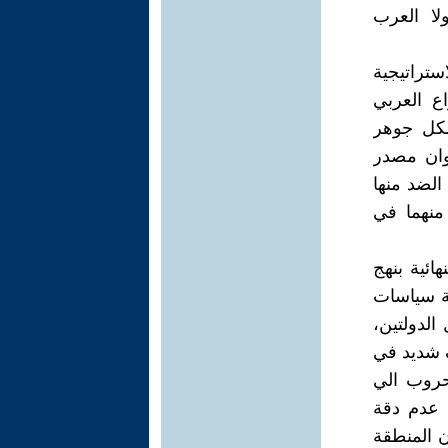
لا العرب
تراتيجية
ع العربي
 شكل جوهر
وان مصدر
الضد منها
منهما في
ئية بنهج
ة سياسات
الدولتين،
 شديد في
لحروب الي
 عدم دقة
ن المنطقة