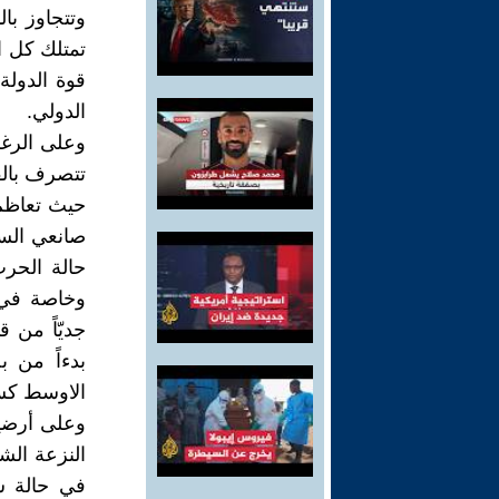
تمتلك كل ال
قوة الدولة
الدولي.
وعلى الرغم 
تتصرف بالق
حيث تعاظم 
صانعي السي
حالة الحرب
وخاصة في ا
جديّاً من 
بدءاً من 
الاوسط كسو
وعلى أرضية
النزعة الشع
في حالة س