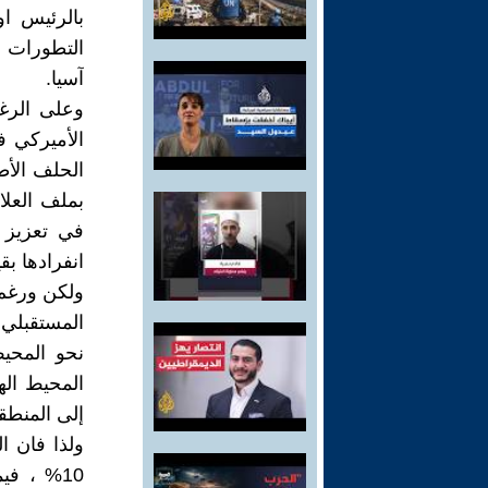
بالرئيس او
التطورات ا
آسيا.
وعلى الرغ
الأميركي ف
الحلف الأط
بملف العلا
في تعزيز ت
انفرادها بق
ولكن ورغم 
المستقبلي 
نحو المحي
المحيط ال
إلى المنطق
ولذا فان ا