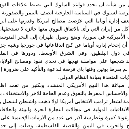
ذي من شأنه ان يحدد قواعد السلوك التي تضبط علاقات القو
فرصة لسلوك في السياسة الخارجية اتصف بالتنمر والصقورية 
ف إدارة أوباما التي عرّضت مصالح امريكا وقدرتها على الرد
ل من إيران التي رأى بالاتفاق النووي معها جائزة لا تستحقها،
ت الأميركية في سوريا، ومنع وصول طهران إلى البحر المتوس
أن إحجام إدارة أوباما عن كبح اندفاعاتها في جورجيا وشبه جزي
 في دول البلطيق، وفي الشرق الأوسط، ودورها في المل
قد شجعها على مواصلة نهجها في تحدي نفوذ ومصالح الولايا
 لم يفرط بوتين وقتها باي فرصة للدعوة والتأكيد على ضرورة إع
لايات المتحدة بقيادة النظام الدولي.
صياغة هذا النهج الأمريكي المتشدد وبكثير من تعمد اظها
 والاحساس المفرط بالتفوق وعدم الحاجة للاخر والاستخفاف به 
مة لشعار ترامب الانتخابي أمريكا اولا ذهبت واشنطن للتنصل 
اتفاقيات الدولية في مجالات التجارة الحرة والبيئة والعلاقات
عونة كبيرة وغطرسة اكبر في عدد من الازمات الإقليمية على 
ج والحرب في اليمن والقضية الفلسطينة، وصلت إلى حد 