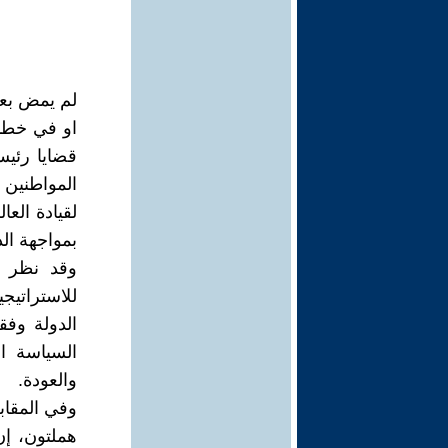
لم يمض بعد
او في خطاب
قضايا رئيس
المواطنين 
لقيادة الع
بمواجهة ال
وقد نظر ا
الدولة وفق
السياسة ا
والعودة.
وفي المقاب
هملتون، إن