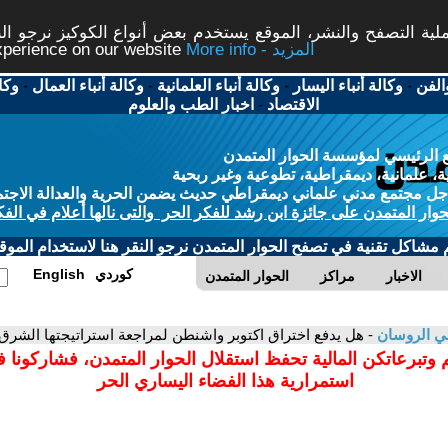
ة التصفح والنشر، الموقع يستخدم بعض أنواع الكوكيز نرجو النق
More info - المزيد
experience on our website
الفن
-
وكالة أنباء اليسار
-
وكالة أنباء العلمانية
-
وكالة أنباء العمال
-
وكا
الاقتصاد
-
اخبار الطب والعلوم
 الرئيسي لمؤسسة الحوار المتمدن
، علمانية، ديمقراطية، تطوعية وغير ربحية
ل مجتمع مدني علماني ديمقراطي حديث يضمن الحرية والعدالة الاجتم
حوار المتمدن على جائزة ابن رشد للفكر الحر والتى نالها أعلام في الفك
م مشاكل تقنية في تصفح الحوار المتمدن نرجو النقر هنا لاستخدام الموقع
كوردي
English
الاخبار
مراكز
الحوار المتمدن
ي الروسان
- هل يدفع اختراق اكتوبر واشنطن لمراجعة استراتيجتها الشر
 وتبرعاتكن المالية تحفظ استقلال الحوار المتمدن، فشاركونا 
استمرارية هذا الفضاء اليساري الحر