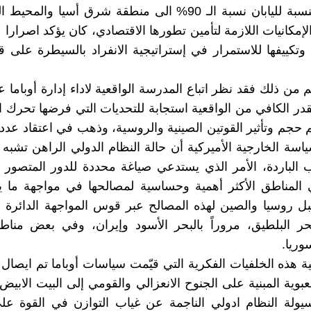
وتتجاوز بالنسبة لليابان نسبة الـ 90% الى منطقة شرق أسيا وال
إمكانيات اللازمة لتأمين تطورها الاقتصادي، كان يؤكد اصرارا 
 وتكييفها للاستمرار في إستراتيجية الانفراد بالسيطرة على ق
من ذلك فقد نظر اتباع المدرسة الواقعية لاداء إدارة أوباما عل
در الكافي من الواقعية استجابة للتحديات التي فرضها تحرك ات
حجم وتأثير القوتين الصينية والروسية، وذهب في اعتقاد عد
اسة الخارجية الأميركية أن حالة النظام الدولي الراهن تشبه 
 الباردة، الأمر الذي يستدعي صياغة محددة للدور المتصور
لمناطق الأكثر أهمية وحساسية لمصالحها في مواجهة ما يعت
قبل روسيا والصين لهذه المصالح عبر قوس المواجهة الدائرة 
بحر البلطيق، مروراً بالبحر الأسود وإيران، وفي بعض منا
ريا.
 هذه الخلفيات الفكرية التي قيّمت سياسات أوباما تم ايصال
بوية المبنية على الجنوح الانعزالي والقومي إلى البيت الابيض
يولة النظام ادولي الناجمة عن غياب التوازن في القوة ع