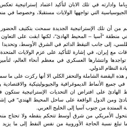
باما وادارته في تلك الابان لتأكيد اعتماد إستراتيجية تعك
لجيوسياسية التي تواجهها الولايات مستقبلا، وخصوصا في م
م من أن تلك الإستراتيجية الجديدة سمحت بتكثيف الحضور
ي منطقة "آسيا – المحيط الهادئ"، لكنها ابقت على التعاون 
لسي، إلى جانب التيقظ الدائم في الشرق الأوسط، وتحديدا ف
قات مع إيران، في إشارة للتأكيد على عزم الولايات المتحدة 
واجدها وانتشارها العسكري في معظم أنحاء العالم، لتأمين
يادة النظام الدولي.
هذه اليقضة الشاملة والتحفز الكلي الا أنها ركزت على ما سم
في جميع الأنماط الديموغرافية والجيوبوليتيكية والاقتصادية 
ط الهادئ على افتراض ان التحديات الإستراتيجية ستكون 
هادئ ومن الدول الواقعة على ساحل المحيط الهندي" في إشا
ة الممتدة من جنوب آسيا إلى الخليج العربي.
لتحول الأمريكي من شرق أوسط تتحكم بنفطه ولا تحتاج منه 