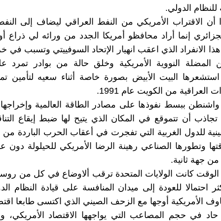
ة للنظام الدولي.
ا أن الاقتراب الأمريكي من النفط العراقي ليضاف إلى النف
لجزائري إنما أراد محافظو أمريكا الجدد من ورائه لي ذراع أور
ذا الانفراد الذي اعقب انهيار الإتحاد السوفييتي وتسبب في خر
ن المضلة النووية الأمريكية وخلق حالة من بوادر تمرد عل
 استشعرها البيت الأبيض بصورة خاصة أثناء سعيه لتأمين ت
 العراقية من الكويت عام 1991.
واشنطن ببسط نفوذها على مصادر الطاقة العالمية وإخراجها
تجاذب أن تتموقع في المكان الذي يتيح لها ضبط إيقاع الت
بينية للدول الغربية التي تفجرت في أعقاب الحرب الباردة من ج
ها وتطورها الصناعي رهينة الرضا الأمريكي للحيلولة دون ع
من جهة ثانية.
وقت كانت الولايات المتحدة ترقب ألاوضاع في كل من روسيا
أكثر احتمالا للعودة إلى ميدان المنافسة على قيادة النظام ال
وف الأمريكية أوجها مع الزحف الصيني الذي اكتسى طابعا اقتصا
حاد في حجم المصاعب التي يواجهها الاقتصاد الأمريكي، وه