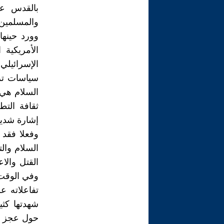
بالقدس عا
والمسلمين ب
وورد حينه
الأمريكية
الإسرائيلي
سياسات تر
السلام هي 
ثقافة الت
إشارة شديد
وفعلا فقد 
السلام وا
القتل والاع
وفي الوقت
تفاعلاته ع
شهدتها كث
حول عجز طو