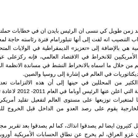
 زمن طويل كي ننسى ان الرئيس بايدن ان في خطابات حملته ا
 التنصيب انه لفت إلى أنها تتبلورامام فترة رئاسته حاجة لمع
ية هي بالإضافة إلى «تعزيز» الديمقراطية في الولايات المتحد
الأمريكيين للانخراط في الاقتصاد العالمي، فإنه ركزعلى عو
الم من خلال ما اسماه بالانخراط النشط في مساندة الانظمة ال
ديكتاتوريات في العالم في إشارة إلى روسيا والصين.
لكثير من المحللين في حينها إلى أن هذه الالتزامات تعد 
للاستراتيجية التي اعلن عنها الرئيس
ا لمتغيرات توزيعها على مستوى العالم لتفعيل تقليد أمري
لخارجية يقوم على رصد العدو من الداخل قبل الخروج ل
ل كثيرون ايضا لم يصدقوا انذاك، كما لم يصدقوا بعد تقرير مج
 غزو العراق، لم يخرج عن نطاق الحسابات الأمريكية أوروبيا،