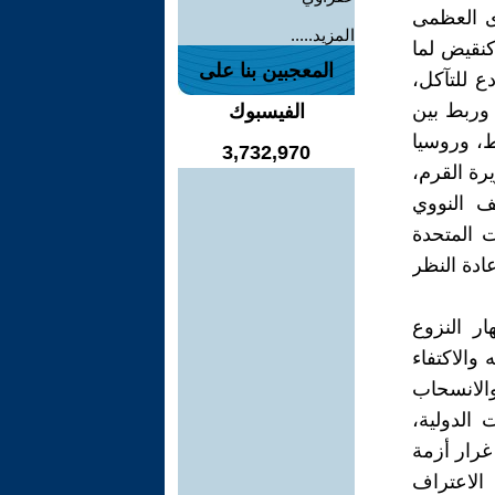
ى العظمى
المزيد.....
كنقيض لما
المعجبين بنا على
ع للتآكل،
 وربط بين
الفيسبوك
ط، وروسيا
3,732,970
رة القرم،
ف النووي
ت المتحدة
ادة النظر
ر النزوع
والاكتفاء
والانسحاب
 الدولية،
غرار أزمة
الاعتراف