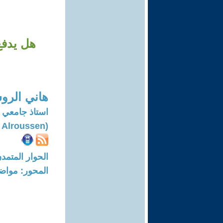
هل يدفع
هاني الرو
استاذ جامعي 
(Hani Alroussen)
الحوار المتمدن-العدد: 7784 - 23
المحور: مواض