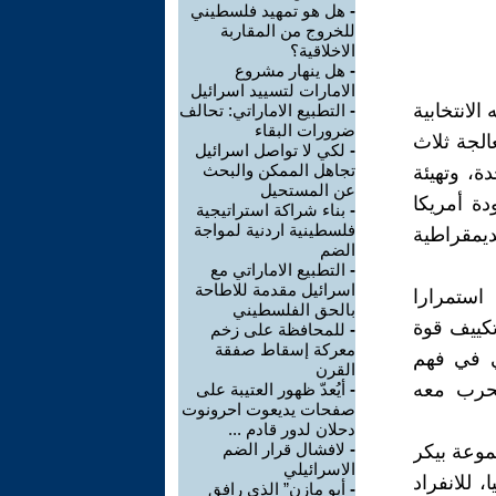
-
هل هو تمهيد فلسطيني
للخروج من المقاربة
الاخلاقية؟
-
هل ينهار مشروع
الامارات لتسييد اسرائيل
لانتخابية
-
التطبيع الاماراتي: تحالف
ضرورات البقاء
الجة ثلاث
-
لكي لا تواصل اسرائيل
تجاهل الممكن والبحث
ة، وتهيئة
عن المستحيل
دة أمريكا
-
بناء شراكة استراتيجية
فلسطينية اردنية لمواجة
ديمقراطية
الضم
-
التطبيع الاماراتي مع
اسرائيل مقدمة للاطاحة
استمرارا
بالحق الفلسطيني
 أوباما في العام 2011- 2012 لاعادة تكييف قوة
-
للمحافظة على زخم
معركة إسقاط صفقة
كي في فهم
القرن
لحرب معه
-
أيُعدّ ظهور العتيبة على
صفحات يديعوت احرونوت
دحلان لدور قادم ...
-
لافشال قرار الضم
موعة بيكر
الاسرائيلي
 للانفراد
-
أبو مازن” الذي رافق