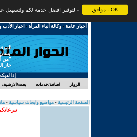
موافق - OK
لتوفير افضل خدمة لكم ولتسهيل عملي
أخبار عامة
-
وكالة أنباء المرأة
-
اخبار الأدب و
الموقع
يسارية
"من أج
حاز ال
إذا لديك
الزوار
اضافة/خدمات
بحث/الارشيف
الصفحة الرئيسية
-
مواضيع وابحاث سياسية
-
هان
تبرعاتكم