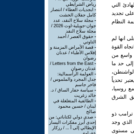
رياض الشرايطي
محيط الهادئ التي
-
ابجديات العطاء / انتصار
على تجديد
كامل جفلان الخشت
-
مجلة سلاح النقد، عدد
مة النظام
جوان-جويلية-اوت 2026 /
مجلة سلاح النقد
-
حقوق العصر / أحمد
ى انها لم
التاوتي
جاه القوة
-
قصة الأمراض المزمنة و
إفلاس الأطباء / عدنان
د واسع من
رضوان
إلى حد ما
Letters from the East /
-
عدنان رضوان
 لواشنطن،
-
العولمة الرأسمالية:
جدل المجرد والملموس /
بر تحدياً
فاخر جاسم
مع روسيا،
-
سياسة حفار الساق / د.
خالد زغريت
طق الشرق
-
الطائفية المتغلغلة في
لبنان / حسين محمود
صالح
 ترامب ذو
-
صدى دولي لكتاباتي: من
 الذي وجد
إحدى أبرز مفكرات اليسار
الإيطالي إلى أ ... / رزكار
لى مستوى
عقراوي