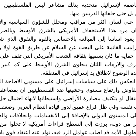
صمة لإسرائيل متحدية بذلك مشاعر ليس الفلسطينيين و
ل حتى حلفائها القريبين منها.
ا على لسان اكثر من مراقب ومحلل للشؤون السياسية والاس
 ان مرد هذا الاستخفاف الأمريكي بالشرق الأوسط وبالصرا
 يعود اساسا إلى المبالغة بالاحساس بالقوة والتفوق الذي
امب القائمة على البحث عن السلام عن طريق القوة اولا 
حماية ما كان يسميها بثقافة الشعب الأمريكي التي تقف على 
طرف والارهاب اللتان ينطوي الشرق الأوسط على كم كبير 
ة الوضوح لاطلاق يد إسرائيل في المنطقة.
انعكس ذلك على سياسات إسرائيل على مستويي الاطاحة النها
لتفاوض وارتفاع مستوى وحشيتها ضد الفلسطينيين ان بمضاعف
تقال او بتكثيف مصادرة الأراضي واستيطانها لانهاء احتمال حل 
 نفسه وفي ظل فراغ عميق لدور قيادة النظام العربي وضعف
لى المستوى الدولي بالإضافة إلى الانقسامات والخلافات وا
ير من دوله، برزت إلى السطح قراءات أمريكية لا تخلوا من
يل الأمد قد اصاب عوامل الرد فيه، تولد عنه اعتقاد قوي با