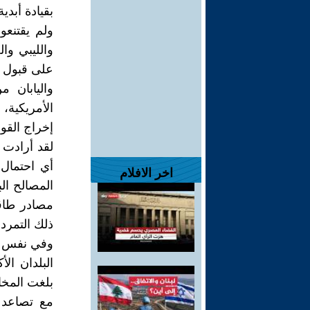
بقيادة أبدي
ولم يقتنعو
والليبي وا
على قبول ه
واليابان م
الأمريكية،
إخراج القوات
لقد أرادت 
أي احتمال 
اخر الافلام
المصالح ال
مصادر طاقت
ذلك التمرد 
وفي نفس ال
البلدان ال
بلغت المخا
مع تصاعد 