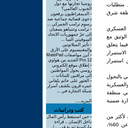
روسيا تجارتها مع دول
س متطلبات
الجنوب العالمي؟
نطقة شرق
-
الديمقراطيون يرفعون
دعوى قضائية جماعية ضد
رسوم ترامب الجمركي ...
 العسكري
-
ترامب ونتنياهو يسعيان
إلى جرّ جمهوريات الاتحاد
الوثيق مع
السوفيتي السا ...
يما يتعلق
-
تأثير الميلاتونين
والمغنيسيوم على الأرق
الاستمرار
-
أبرز مواصفات MatePad
Pro 12 الجديد من هواوي
 استمرار
-
إطلاق موقع إلكتروني
روسي يحول المواطنين
إلى مراقبين للنباتات ...
ي بالتحول
-
العثور على خاتم بلقاني
والعسكرية
عمره قرون يكشف أسرار
شبكة التجارة في ...
في منطقة
رة ضمنية
المزيد.....
كتب ودراسات
لأكثر من
-
حين استيقظ رأس المال
داخل الإنسان .. قراءة
10% ، فيما تبلغ نسبة الحاجة الأوروبية من نفس النفط إلى ما يزيد عن 60%،
ماركسية ثورية في ... /