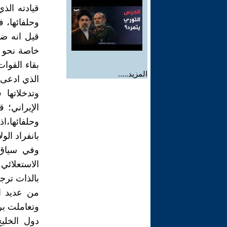
قيادته ال
وحلفائها، 
قيل انه ضع
خاصة نحو ك
بقاء القوا
المزيد.....
الذي ادعى 
وتدخلاتها
الإيراني؛ 
وحلفائها،اذ
بانفراد الو
وفي سياق 
الاستعلائي
بالذات ترج
من عديد ال
وتعاملت بر
دول الخلي