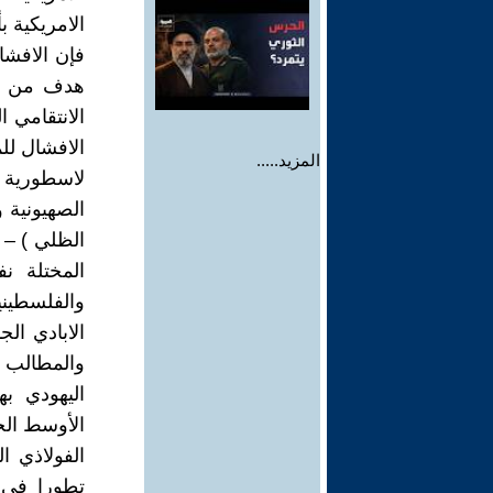
الامريكية 
فإن الافشا
هدف من أه
الانتقامي ا
الافشال لل
المزيد.....
لاسطورية آ
الصهيونية و
الظلي ) – ا
المختلة ن
والفلسطيني
الابادي ال
والمطالب ب
اليهودي 
الأوسط الجد
الفولاذي ا
تطورا في 