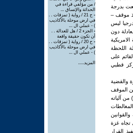
/ من مؤلفي قراءة في
طعت بدرجة
الحداثة والإتساق ...
اذ موقف –
-
ح 21 / رواية ( تمزقات . .
في ارض موحلة بالأكاذيب
درجيا ليس
) - عملي ال ...
-
الجزء 2 / هل للعدالة . .
عادلة دون
أن تكون حقيقة واقعة
الامريكية
-
ح 20 / رواية ( تمزقات . .
في ارض موحلة بالأكاذيب
لة اللحظة
) - عملي ال ...
القائم على
المزيد.....
ركز قطبي
ة والقضية
ين الموقف
من آلياته
المغالطات
 والقوانين
 تجاه غزة
ذ القرار