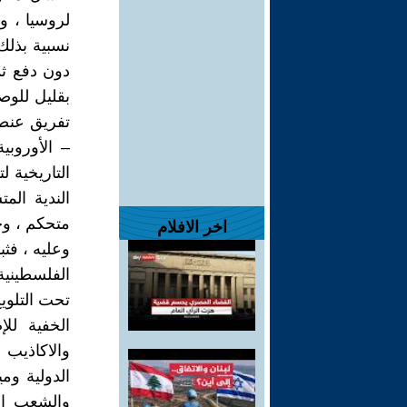
لروسيا ، و
نسبية بذلك
دون دفع ثم
بقليل للوصو
تفريق عنصري
– الأوروبي
التاريخية ل
الندية الم
متحكم ، وحي
اخر الافلام
وعليه ، فث
الفلسطينية 
تحت التلوي
الخفية للإ
والاكاذيب ا
الدولية وم
والشعب الف