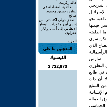
خالد زغريت
 التدريجي
-
الطائفية المتغلغلة في
لبنان / حسين محمود
 لإسرائيل
صالح
 ذاهبة نحو
-
صدى دولي لكتاباتي: من
إحدى أبرز مفكرات اليسار
ر قيمتها
الإيطالي إلى أ ... / رزكار
ما اطلقته
عقراوي
م تكن سوى
المزيد.....
نفضاح الذي
المعجبين بنا على
لرأسمالية
الفيسبوك
. . تمارس
ري التطوري
3,732,970
ه في طابع
لا أن ذلك
من السلع
الإنسانية
 العمالة
 الخماسي