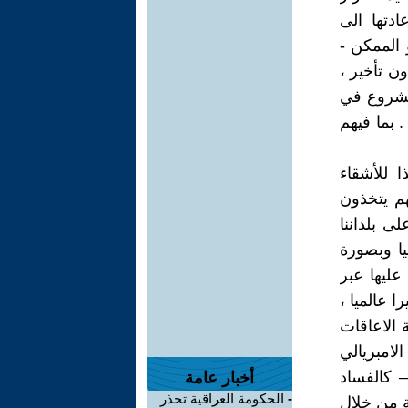
ادتها الى
فق التقسيم الدولي 1967م. – وهو الممكن -
ن تأخير ،
الشروع في
 بما فيهم
 للأشقاء
هم يتخذون
ى بلداننا
يا وبصورة
عليها عبر
 عالميا ،
 الاعاقات
الامبريالي
 كالفساد
أخبار عامة
-
الحكومة العراقية تحذر
ة من خلال