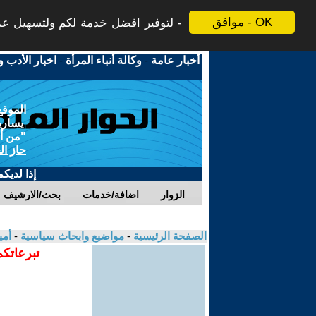
موافق - OK
لتوفير افضل خدمة لكم ولتسهيل عملي
أخبار عامة
-
وكالة أنباء المرأة
-
اخبار الأدب و
الموقع
يسارية
"من أج
حاز ال
إذا لديك
الزوار
اضافة/خدمات
بحث/الارشيف
الصفحة الرئيسية
-
مواضيع وابحاث سياسية
-
أمي
تبرعاتكم