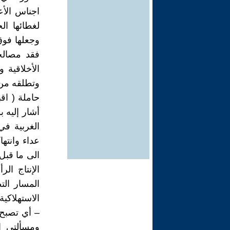
اجناس الأع
لغطائها ال
وجعلها فوق 
فقد مصالحه
الأخلاقية 
وتطلقه من 
حاملة ( اقب
أشار إليه ب
الغربية في
عداء وانتها
الى ما قبل
الإنتاج ال
المسار الت
الاستهلاكي
– أي تصبح
ومسألتي ا