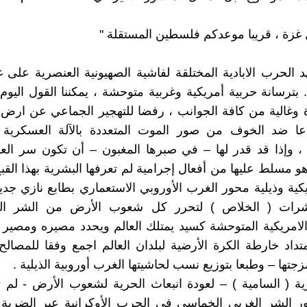
 غزة ، قريبا موعدكم فلسطين المستقلة "
الحرب الابادية المختلقة لفاشية الصهيونية العنصرية على غ
. بترسانة حربية أمريكية وغربية متوحشة ، يمكننا القول اليوم
ة وغالية من كافة الجوانب ، رفضا للتهجير الجماعي عن ارض 
عا ضد الخوف من صور الموت المتعددة بالآلة العسكرية ا
ة ، وإذا قد قدر لها – في صبرها المغبون – أن تكون سر الع
هو مسلط عليها من أفعال إجرامية لم تعرفها البشرية بهذا القبح 
كية وذيلية محور الغرب الأوروبي الاستعماري بطابع نازي جديد 
رات ( الخلاص ) لتحرر كل شعوب الأرض من الشر القا
ة الامريكية المتوحشة كسيد يمتلك العالم ويحدد مصيره ومصير
تداد خارطة الكرة الأرضية لبلدان العالم اجمع وفقا للمصالح 
مزجتها – وطبعا بتوزيع نسب لحاشيتها الغرب أوروبية الذيلية .
ية ( السامية ) – لعودة انبعاث الحرية لشعوب الأرض - لم
الشر الغربي الخماسي في الحرب الأوكرانية عبر الضربة ال