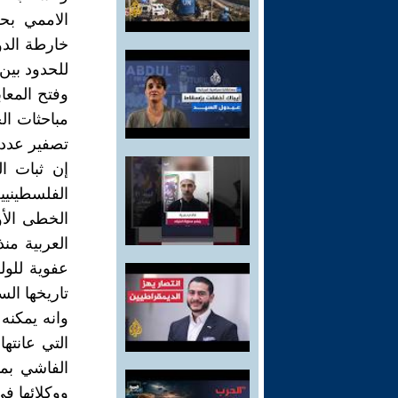
الاممي بحل
للحدود بين
وفتح المعا
مباحثات الح
تصفير عدد 
إن ثبات ال
الفلسطينيي
الخطى الأو
العربية من
عفوية للول
تاريخها ال
وانه يمكنه
التي عانتها
الفاشي بم
ووكلائها ف