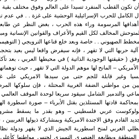
بأن تكون القطب المنفرد تسيدا على العالم وفوق مختلف بقية 
ل الكامل للحرب الإسرائيلية الوحشية على غزة . . في عدم تح
دافها المرسومة وراء هذه الحرب ، بغض النظر عن طابعها
لمتوحش المخالف لكل القيم والأعراف والقوانين الإنسانية ومباد
مخطط الصهيوني . . خاصة وبعد خلع قناعها الترويجي ( التوهيمي
لية حربها التي لا تقهر ، فإنه سيفرض واقعا ليس بعيد بتحج
فق ( حقيقتها الوجودية الذاتية ) في محيطها العربي ، بعد تآكل
لأمريكي – المانح لها موهم الدولة التي لا تقهر ، حيث توهماتها 
فسيا وغير قابلة للجم حتى من سيدها الامريكي على غز
ين من مواطني الضفة الغربية المحتلة ، فإن سلوكها المرض
جماعي والتدمير الشامل سيقود سريعا لوحدة الموقف العالمي ا
محاكمة قادتها المستلذين بقتل الأبرياء – صورة اسطورة ا
بهولوكوست عربي فلسطيني – وهو بقدر ما يسقط مشرو
يد القادم وفق الاجندة الامريكية وبمشاركة ذيولها الغربيين ، 
لظلي الغربي لمنح اسطورية الجيش الذي لا يقهر ودولة نظا
المنطقة وبطابعه العنصري التمييزي لجنس مواطنها كأعلى