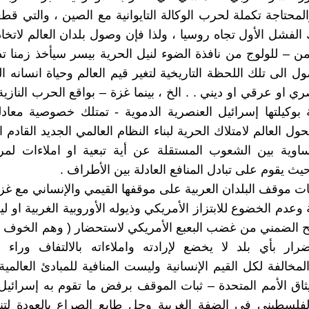
المحتاجة تكملة لحرب الوكالة التايوانية مع الصين ، والتي ق
 الفشل الأول تجاه روسيا ، ولذا فإن وصول بلدان العالم لاتخ
ن – للولوج من نافذة الضوء لنيل الحرية بيسر سيأخذ زمنا ت
ل الى تلك اللحظة التاريخية لتغير قيم العالم وحياة انسانه ال
 او عرقي او ديني . . الخ ، بينما غزة – بواقع الحرب النازية 
ة بوكيلتها إسرائيل العنصرية الدموية - تمتلك خصوصية معاد
تحول العالم لامتلاك الحرية لبناء النظام العالمي الجديد القادم 
تساوية بين الشعوب المستقلة عن أية تبعية او املاءات لم
ث يقوم على تبادل المنافع العادلة بين الأطراف .
بات موقف البلدان العربية على موقفها القيمي والإنساني مع غز
وعدم الخضوع للابتزاز الأمريكي وذيوله الأوروبية الغربية او ل
ح الضمني من غضب البعبع الأمريكي لاستحضار ( وهم الخوف ) 
ضرار بأي بلد لا يخضع لإرادته واملاءاته بالالتفاف وراء 
لمخالفة لكل القيم الإنسانية وليست المنافية للمبادئ العالمية
يثاق الأمم المتحدة – ثبات الموقف برفض ما تقوم به إسرائيل
لسطيني في الضفة الغربية وحل طابع الصراع بالعودة لتنفي