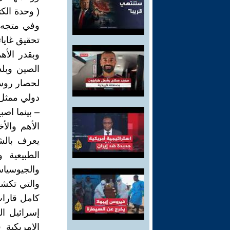
( وحدة الكت
وفي متجه بن
تحقيق غايات
وبقدر الأهم
الصين وبل
لحصار روسي
دولي ممثل 
– بينما اصب
الأهم والأ
يعرف بالش
الطبيعية 
والجيوسياسي
والتي تكشف
كامل قارات
إسرائيل ا
الامريكية 