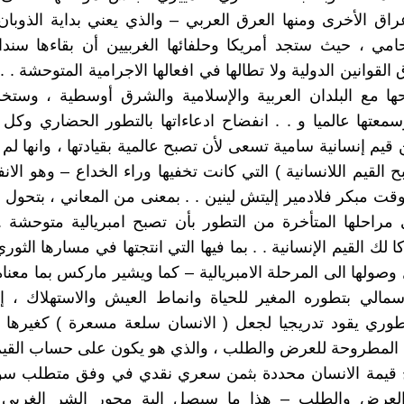
راق الأخرى ومنها العرق العربي – والذي يعني بداية الذوبان
حامي ، حيث ستجد أمريكا وحلفائها الغربيين أن بقاءها سندا
القوانين الدولية ولا تطالها في افعالها الاجرامية المتوحشة . .
ا مع البلدان العربية والإسلامية والشرق أوسطية ، وستخس
وسمعتها عالميا و . . انفضاح ادعاءاتها بالتطور الحضاري وكل 
قيم إنسانية سامية تسعى لأن تصبح عالمية بقيادتها ، وانها ل
ح القيم اللانسانية ) التي كانت تخفيها وراء الخداع – وهو الا
وقت مبكر فلادمير إليتش لينين . . بمعنى من المعاني ، بتحول ا
 مراحلها المتأخرة من التطور بأن تصبح امبريالية متوحشة 
كا لك القيم الإنسانية . . بما فيها التي انتجتها في مسارها الثو
 وصولها الى المرحلة الامبريالية – كما ويشير ماركس بما معنا
رأسمالي بتطوره المغير للحياة وانماط العيش والاستهلاك ، إ
طوري يقود تدريجيا لجعل ( الانسان سلعة مسعرة ) كغيرها 
ة المطروحة للعرض والطلب ، والذي هو يكون على حساب القيم 
 قيمة الانسان محددة بثمن سعري نقدي في وفق متطلب سوق
لعرض والطلب – هذا ما سيصل إلية محور الشر الغربي