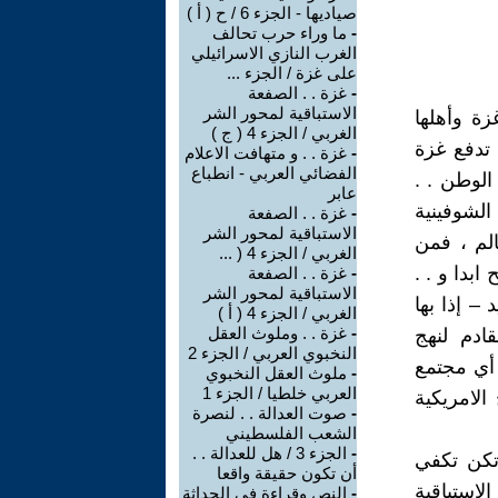
صياديها - الجزء 6 / ح ( أ )
-
ما وراء حرب تحالف
الغرب النازي الاسرائيلي
على غزة / الجزء ...
-
غزة . . الصفعة
الاستباقية لمحور الشر
زة وأهلها
الغربي / الجزء 4 ( ج )
 تدفع غزة
-
غزة . . و متهافت الاعلام
الفضائي العربي - انطباع
الوطن . .
عابر
لشوفينية
-
غزة . . الصفعة
الاستباقية لمحور الشر
الم ، فمن
الغربي / الجزء 4 ( ...
ابدا و . .
-
غزة . . الصفعة
الاستباقية لمحور الشر
– إذا بها
الغربي / الجزء 4 ( أ )
-
غزة . . وملوث العقل
دم لنهج
النخبوي العربي / الجزء 2
 أي مجتمع
-
ملوث العقل النخبوي
العربي خلطيا / الجزء 1
الامريكية
-
صوت العدالة . . لنصرة
الشعب الفلسطيني
-
الجزء 3 / هل للعدالة . .
 تكن تكفي
أن تكون حقيقة واقعا
استباقية
-
النص وقراءة في الحداثة