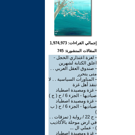
إجمالي القراءات: 1,974,973
المقالات المنشورة: 745
-
لغزة اعتذاري الخجل -
اعلق الكتابة لشهرين
-
صندوق العقل العربي . .
متى يتحرر
-
المناورات السياسية . . لا
تنقذ أهل غزة
-
غزة ومصيدة اصطياد
صياديها - الجزء 6 / ح ( ج )
-
غزة ومصيدة اصطياد
صياديها - الجزء 6 / ح ( ب
)
-
ح 22 / رواية ( تمزقات . .
في ارض موحلة بالأكاذيب
) - عملي ال ...
-
غزة ومصيدة اصطياد