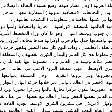
لة العربية ) وفي مسار صيغة أوسع نسبية ( التحالف الإسلامي -
اء ( التحالفات الاقتصادية الدولية ) المتقاربة معها ، لتدخل 
ها في كتلتها الخاصة في منظومات ( التكتلات العالمية ) .
ية العالمية للمنطقة الاوراسية – تجاريا واقتصاديا وامنيا دول
دان جنوب ووسط اسيا – وهو ما كان وراء المخطط الأمري
ا واضعافها خلال قيام حرب اوكرانية ضدها بتحالف أوروبي و
بحلف الأطلسي ، وذات النهج كان معدا للصين بتفجير حرب تايو
ح معلوما لدى كل العالم والبلدان الكبرى القطبية بأن المنطقة 
خطر مكانة وقيمة في العالم و . . مضموما اليها بقية بلدان 
رق الأوسط ، فهي منطقة الثروة الاغنى في العالم – في
ومخزونها وفي ثروتها النقدية – وهي الممتلكة بمواقعها ا
ة الأخطر في العالم ، والتي تمر خلالها حركة التبادل التجاري 
 محوريتها لتكون مركزا تجاريا عالميا ومركزا محوريا بؤريا 
 العالم ببعضها البعض وبلدان العالم مع بعضها – من هنا ، بقد
لوكيل الأمريكي في مشروع الشرق الأوسط الجديد القادم في
في اتجاه اللهث الفاشي لتثبيت متوازن القوى العالمية وف