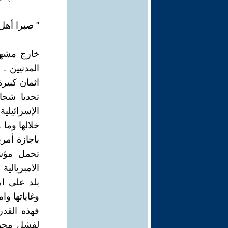
" صبرا أهل
خارج مشهد 
المدنيين . 
اثمان كبير
تحديا شجا
الإسرائيلي
خلالها وما 
باجازة أمري
تحمل مؤش
الامبريالي
بلد على ام
وغاياتها وا
فهذه القدر
لفشل محور 