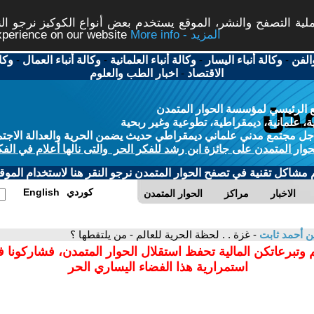
ة التصفح والنشر، الموقع يستخدم بعض أنواع الكوكيز نرجو النق
More info - المزيد
experience on our website
الفن
-
وكالة أنباء اليسار
-
وكالة أنباء العلمانية
-
وكالة أنباء العمال
-
وكا
الاقتصاد
-
اخبار الطب والعلوم
 الرئيسي لمؤسسة الحوار المتمدن
، علمانية، ديمقراطية، تطوعية وغير ربحية
ل مجتمع مدني علماني ديمقراطي حديث يضمن الحرية والعدالة الاجتم
حوار المتمدن على جائزة ابن رشد للفكر الحر والتى نالها أعلام في الفك
م مشاكل تقنية في تصفح الحوار المتمدن نرجو النقر هنا لاستخدام الموقع
كوردي
English
الاخبار
مراكز
الحوار المتمدن
ن أحمد ثابت
- غزة . . لحظة الحرية للعالم - من يلتقطها ؟
 وتبرعاتكن المالية تحفظ استقلال الحوار المتمدن، فشاركونا 
استمرارية هذا الفضاء اليساري الحر