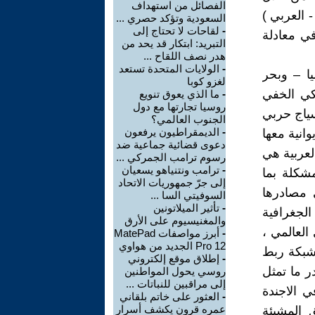
الفصائل من استهداف
 العربي )
السعودية وتؤكد حصري ...
-
لقاحات لا تحتاج إلى
في معادلة
التبريد: ابتكار قد يحد من
هدر نصف اللقاح ...
-
الولايات المتحدة تستعد
يا – وبحر
لغزو كوبا
كي الخفي
-
ما الذي يعوق تنويع
روسيا تجارتها مع دول
سياج حربي
الجنوب العالمي؟
-
الديمقراطيون يرفعون
انية معها
دعوى قضائية جماعية ضد
العربية هي
رسوم ترامب الجمركي ...
-
ترامب ونتنياهو يسعيان
مشكلة بما
إلى جرّ جمهوريات الاتحاد
 مصادرها
السوفيتي السا ...
-
تأثير الميلاتونين
لجغرافية
والمغنيسيوم على الأرق
العالمي ،
-
أبرز مواصفات MatePad
Pro 12 الجديد من هواوي
لشبكة ربط
-
إطلاق موقع إلكتروني
ر ما تمثل
روسي يحول المواطنين
إلى مراقبين للنباتات ...
 الاجندة
-
العثور على خاتم بلقاني
عمره قرون يكشف أسرار
ق المشيئة