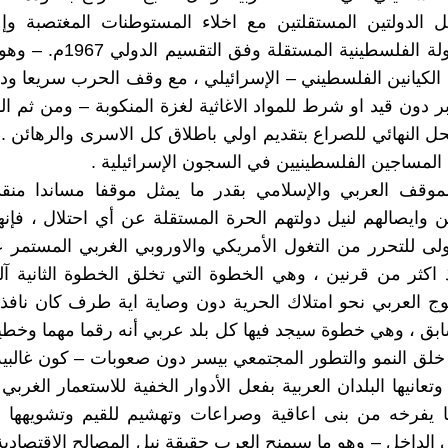
 الدولتين المستقلتين مع اخلاء المستوطنات المغتصبة وإع
خارطة الدولة الفلسطينية المستقلة و
 الكيانين الفلسطيني – الإسرائيلي ، مع وقف الحرب سريعا ودو
بر دون قيد او شرط للمواد الاغاثية لغزة المنكوبة – ومن ثم 
ل النهائي للصراع بتقديم اولي باطلاق كل الاسرى والرهائن . .
المساجين الفلسطينيين في السجون الإسرائيلية .
موقف العربي والإسلامي بقدر ما يمثل موقفا مساندا منقذا
ن وايصالهم لنيل دولتهم الحرة المستقلة عن أي احتلال ، فإن
لى للتحرر من التغول الأمريكي والاوروبي الغربي المستمر عل
ذ اكثر من قرنين ، وهي الخطوة التي تخلق الخطوة الثانية آل
وج العربي نحو امتلاك الحرية دون وصاية اية طرف كان نافذ 
سابق ، وهي خطوة سيجد فيها كل بلد عربي أنه رقما مهما وخطيرا
 خلق النمو والتطور المجتمعي بيسر دون صعوبات – كون غالبية
 وتعانيها البلدان العربية بفعل الأدوار الخفية للاستعمار الغربي 
ا يفرخه من بنى اعاقية وصراعات وتهشيم للقيم وتشويهها –
ي الداخل – وهو ما سيمنح العرب حقيقة نيل المصالح الاقتصادي