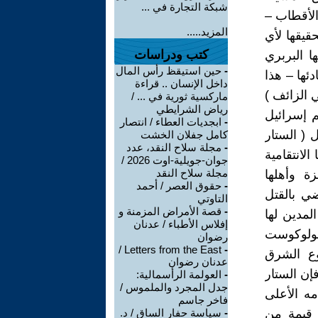
شبكة التجارة في ...
الأقطاب –
المزيد.....
قيقها لأي
كتب ودراسات
 البربري
-
حين استيقظ رأس المال
ئها – هذا
داخل الإنسان .. قراءة
 الزائف )
ماركسية ثورية في ... /
رياض الشرايطي
م إسرائيل
-
ابجديات العطاء / انتصار
 ( الستار
كامل جفلان الخشت
-
مجلة سلاح النقد، عدد
الانتقامية
جوان-جويلية-اوت 2026 /
مجلة سلاح النقد
ة وأهلها
-
حقوق العصر / أحمد
ي بالقتل
التاوتي
-
قصة الأمراض المزمنة و
لمدين لها
إفلاس الأطباء / عدنان
لهولوكوست
رضوان
Letters from the East /
-
ع الشرق
عدنان رضوان
فإن الستار
-
العولمة الرأسمالية:
جدل المجرد والملموس /
مه الأعلى
فاخر جاسم
 قيمة من
-
سياسة حفار الساق / د.