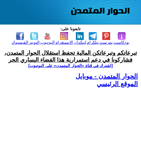
تابعونا على:
بودكاست
بنترست
تيلكرام
لينكدإن
الانستغرام
اليوتيوب
التويتر
الفيسبوك
تبرعاتكم وتبرعاتكن المالية تحفظ استقلال الحوار المتمدن،
فشاركونا في دعم استمرارية هذا الفضاء اليساري الحر
[اشترك في قناة ‫«الحوار المتمدن» على اليوتيوب]
الحوار المتمدن - موبايل
الموقع الرئيسي