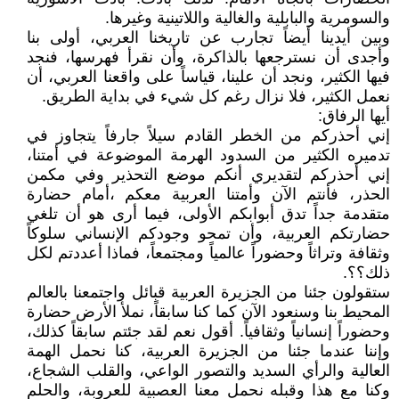
والسومرية والبابلية والغالية واللاتينية وغيرها.
وبين أيدينا أيضاً تجارب عن تاريخنا العربي، أولى بنا
وأجدى أن نسترجعها بالذاكرة، وأن نقرأ فهرسها، فنجد
فيها الكثير، ونجد أن علينا، قياساً على واقعنا العربي، أن
نعمل الكثير، فلا نزال رغم كل شيء في بداية الطريق.
أيها الرفاق:
إني أحذركم من الخطر القادم سيلاً جارفاً يتجاوز في
تدميره الكثير من السدود الهرمة الموضوعة في أمتنا،
إني أحذركم لتقديري أنكم موضع التحذير وفي مكمن
الحذر، فأنتم الآن وأمتنا العربية معكم ،أمام حضارة
متقدمة جداً تدق أبوابكم الأولى، فيما أرى هو أن تلغي
حضارتكم العربية، وأن تمحو وجودكم الإنساني سلوكاً
وثقافة وتراثاً وحضوراً عالمياً ومجتمعاً، فماذا أعددتم لكل
ذلك؟؟.
ستقولون جئنا من الجزيرة العربية قبائل واجتمعنا بالعالم
المحيط بنا وسنعود الآن كما كنا سابقاً، نملأ الأرض حضارة
وحضوراً إنسانياً وثقافياً. أقول نعم لقد جئتم سابقاً كذلك،
وإننا عندما جئنا من الجزيرة العربية، كنا نحمل الهمة
العالية والرأي السديد والتصور الواعي، والقلب الشجاع،
وكنا مع هذا وقبله نحمل معنا العصبية للعروبة، والحلم