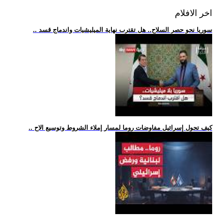
اخر الافلام
.. سوريا نحو حصر السلاح.. هل تقترب نهاية الميليشيات واندماج قسد
.. كيف تحول إسرائيل مفاوضات روما لمسار إملاء الشروط وتوسيع الاح