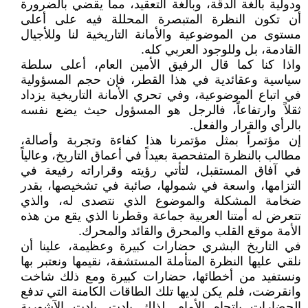
ودولية بالغة الدقة، وبالغة التعقيد، مما يقضي بالضرورة
أن تكون النظرة المتبصرة المحللة فيه على أعلى
مستوى من الموضوعية والأمانة التاريخية لنا وللأجيال
القادمة، بل وللوجود العربي كله.
واذا كنا كما قال الرفيق الأمين العام، أعلى سلطة
سياسية وعقائدية في هذا القطر، فإن حجم المسؤولية
في اتباع الموضوعية، وفي تحري الأمانة التاريخية يزداد
ثقلاً وارتفاعاً، فالرجل هو المسؤول حيث يضع نفسه
بالرأي والقرار والفعل.
إن مؤتمراً بمثل مؤتمرنا هذا كفاءة وتجربة وأصالة،
مطالب بالنظرة المتفحصة بعيداً في أعماق التاريخ، وعالياً
في آفاق المستقبل، لتأتي رؤيته وقراراته رفيعة في
التزامها، واسعة في شمولها، صائبة في تشخيصها، بقدر
ضخامة المشكلة والموضوع الذي نتصدى له، والذي
تتعرض له أمتنا العربية جماعة وقطرنا الذي يقع من هذه
الأمة موقع القلب والمحرق والقائد والمحرك.
في التاريخ البشري حضارات كبيرة وعظيمة، علينا أن
نلقي عليها النظرة المتأملة المستشفة، نقيمها ونعتبر بها
ونستفيد من أخطائها، حضارات كبيرة ومع ذلك شاخت
وانقرضت، فلم يكن لديها تلك الطاقات الكامنة التي تدفع
الحضارات باتجاه الأمام. لذلك بادت. بادت الآشورية