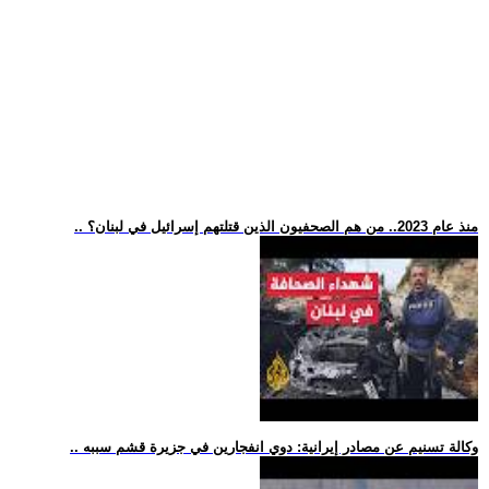
.. منذ عام 2023.. من هم الصحفيون الذين قتلتهم إسرائيل في لبنان؟
.. وكالة تسنيم عن مصادر إيرانية: دوي انفجارين في جزيرة قشم سببه