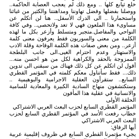
خلع ثيابع كلها .. ومع ذلك لم يعجب العصابة الحاكمة..
ووصلنا بفضلها وفضل تهاوننا ومداهنتنا والكثير من غبائنا
واستحمارنا .. الى الدرك الأسفل.. هنا لن أتكلم عن
مساوىء هذا الملعون فهي لا تعد ولاتحصى.. وفي كافة
النواحي والمفاصل.متجبر ومتسلط وأزعر بكل ما لهذه
الكلمة من معنى والسوريون فقط يعرفون معنى كلمة
أزعر.. ومن بعض صفات هذه الكلمة الوقاحة وقلة الادب
والاستهتار وعدم احترام الغيى.الى جانب البلطجة
الممزوجة بالحقد والكراهية لكل من هو احسن منه...
أقول لن اتكلم عن كل ذلك فهناك من سبقنى الى تدوين
ذلك... فقط سأتناول معكم كلمته في المؤتمر القطري
السابع.. ستقرأون العقلية الاجرامية والبوهيمية ..
وستكتشفون منهاج السادية الكبيرة والمعادية للسامية
والانسانية في عقلية هذا المأفون
الحلقة الأولى
المؤتمر القطري السابع لحزب البعث العربي الاشتراكي
خطاب رفعت الأسد في المؤتمر القطري السابع لحزب
البعث العربي الاشتراكي
أيها الرفاق:
يجيء مؤتمرنا القطري السابع في ظروف إقليمية عربية