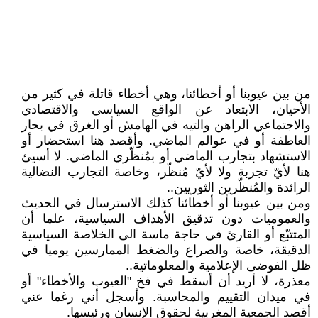
من بين عيوبنا أو أخطائنا، وهي أخطاء قاتلة في كثير من
الأحيان، الابتعاد عن الواقع السياسي والاقتصادي
والاجتماعي الراهن والتيه في الهامش أو الغرق في بحار
العاطفة أو في عوالم الماضي. وأقصد هنا استحضار أو
الاستشهاد بتجارب الماضي أو بمُنظّري الماضي. لا أسيئ
هنا لأيّ تجربة ولا لأيّ مُنظّر، وخاصة التجارب النضالية
الرائدة والمُنظّرين الثوريين..
ومن بين عيوبنا أو أخطائنا كذلك الاسترسال في الحديث
والعموميات دون تدقيق الأهداف السياسية، علما أن
المتتبّع أو القارئ في حاجة ماسة الى الخلاصة السياسية
الدقيقة، خاصة والصراع والضغط الممارسين يوميا في
ظل الفوضى الإعلامية والمعلوماتية..
معذرة، لا أريد أن أسقط في فخ "العيوب والأخطاء" أو
في ميدان التقييم والمحاسبة. وأسجل أني رغما عني
أقصد الجمعية المغربية لحقوق الإنسان ورئيسها.