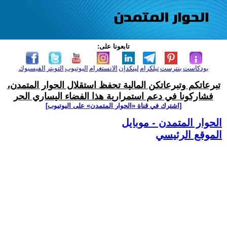
تابعونا على:
بودكاست
بنترست
تيلكرام
لينكدإن
الانستغرام
اليوتيوب
التويتر
الفيسبوك
تبرعاتكم وتبرعاتكن المالية تحفظ استقلال الحوار المتمدن،
فشاركونا في دعم استمرارية هذا الفضاء اليساري الحر
[اشترك في قناة ‫«الحوار المتمدن» على اليوتيوب]
الحوار المتمدن - موبايل
الموقع الرئيسي