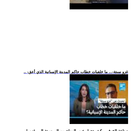
.. -غزو سبتة-... ما خلفيات خطاب حاكم المدينة الإسبانية الذي أعق
.. -صناعة الخوف-.. كيف تحول عبور المهاجرين إلى سبتة إلى -غزو- ل