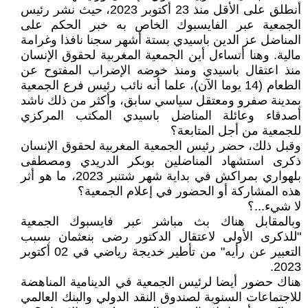
أنطلق على الأقل منذ 23 أكتوبر 2023، حيث نشر رئيس
الجمعية عبر الفايسبوك الخاص به خبر الحكم على
المناضل عز الدين باسيدي بستة أشهر سجنا نافذا وغرامة
مالية. وهنا أتساءل أين الجمعية المغربية لحقوق الإنسان
منذ اعتقال باسيدي ومنذ خوضه الإضراب المفتوح عن
الطعام (14 يوما الآن)، علما أنه نائب رئيس فرع الجمعية
بمدينة صفرو ومعتقل سياسي سابق، وأكثر من ذلك ناشد
أصدقاء وعائلة المناضل باسيدي المكتب المركزي
للجمعية من أجل المتابعة؟
وقبل ذلك، حضر رئيس الجمعية المغربية لحقوق الإنسان
ذكرى استشهاد المناضلين بوبكر الدريدي ومصطفى
بلهواري بمراكش في بداية شهر شتنبر 2023، ما هو أثر
هذه المشاركة أو الحضور في إعلام الجمعية؟
لا شيء...؟
وبالمقابل هناك بث مباشر عبر فايسبوك الجمعية
"للذكرى الأولى لاعتقال الدكتور رضى بنعثمان بسبب
التعبير عن رأيه" من تأطير خديجة رياضي في 02 أكتوبر
2023.
هناك حضور أيضا لرئيس الجمعية في الدينامية المناهضة
للاجتماعات السنوية لصندوق النقد الدولي والبنك العالمي