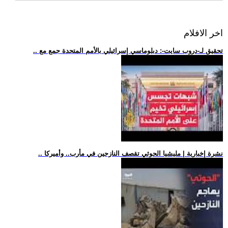
اخر الافلام
.. تحقيق لـ-دروب سايت-: دبلوماسي إسرائيلي بالأمم المتحدة جمع مع
.. نشرة إخبارية | مليشيا الحوثي تقصف النازحين في مأرب.. وأميركا