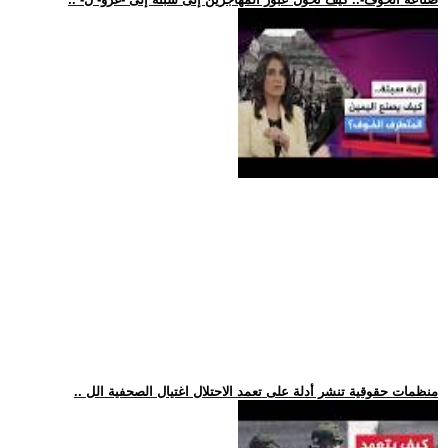
.. منظمات حقوقية تنشر أدلة على تعمد الاحتلال اغتيال الصحفية الل