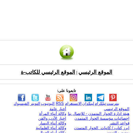
الموقع الرئيسي
الموقع الرئيسي للكاتب-ة
|
تابعونا على:
بنترست
تيلكرام
لينكدإن
الانستغرام
RSS
اليوتيوب
التويتر
الفيسبوك
الموقع الرئيسي
أخبار عامة
هيئة ادارة الحوار المتمدن - للإتصال بنا
وكالة أنباء المرأة
إحصائيات مؤسسة الحوار المتمدن
اخبار الأدب والفن
قواعد النشر
وكالة أنباء اليسار
ابرز كتاب / كاتبات الحوار المتمدن
وكالة أنباء العلمانية
يوتيوب التمدن
وكالة أنباء العمال