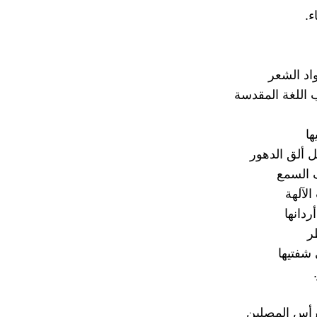
ء.
د الشعر
اللغة المقدسة
ها
 ألق الدهور
السمع
الآلهة
دانها
ر
شفتيها
أس المصلين