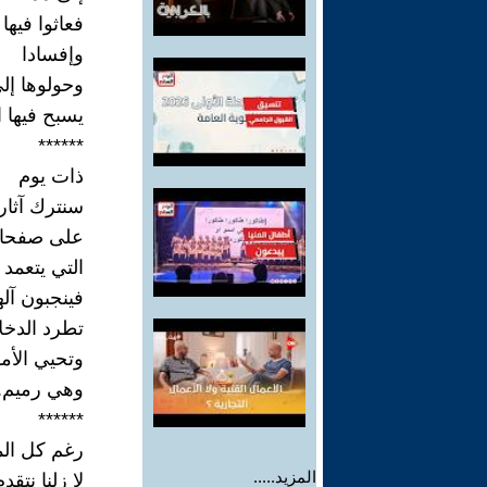
فعاثوا فيها 
وإفسادا
وحولوها إل
يسبح فيها 
******
ذات يوم
سنترك آثار 
على صفحات
التي يتعمد 
فينجبون آله
تطرد الدخلا
وتحيي الأم
وهي رميم.
******
رغم كل الم
المزيد.....
لا زلنا نتقد