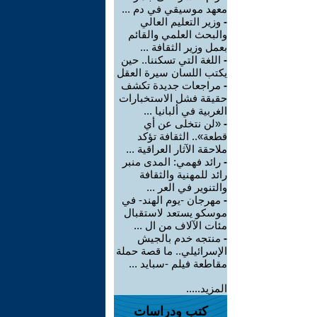
معهد موسيقي في دم ...
-
وزير التعليم العالي
والبحث العلمي والقائم
بعمل وزير الثقافة ...
-
اللغة التي تسكننا.. حين
يكتب اللسان سيرة العقل
-
مراجعات جديدة تكشف
حقيقة فشل الاستخبارات
الغربية في ألبانيا ...
-
«لن نتخلى عن أي
قطعة».. الثقافة تؤكد
ملاحقة الآثار العراقية ...
-
رائد فهمي: المدى منبر
رائد للمهنية والثقافة
والتنوير في العر ...
-
مهرجان -يوم الهند- في
موسكو يستعد لاستقبال
مئات الآلاف من ال ...
-
منتجه خدم بالجيش
الإسرائيلي.. ما قصة حملة
مقاطعة فيلم -سبايد ...
المزيد.....
كتب ودراسات