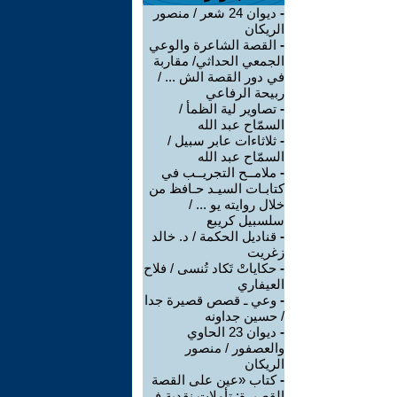
-
ديوان 24 شعر / منصور
الريكان
-
القصة الشاعرة والوعي
الجمعي الحداثي/ مقاربة
في دور القصة الش ... /
ربيحة الرفاعي
-
تصاوير لية الظمأ /
السمّاح عبد الله
-
ثلاثاءات عابر سبيل /
السمّاح عبد الله
-
ملامــح التجريــب في
كتابـات السيـد حـافظ من
خلال روايته يو ... /
سلسبيل كريبع
-
قناديل الحكمة / د. خالد
زغريت
-
حكاياتْ تَكاد تُنسى / فلاح
العيفاري
-
وعي ـ قصص قصيرة جدا
/ حسين جداونه
-
ديوان 23 الحاوي
والعصفور / منصور
الريكان
-
كتاب «عين على القصة
القصيرة: تأملات نقدية في