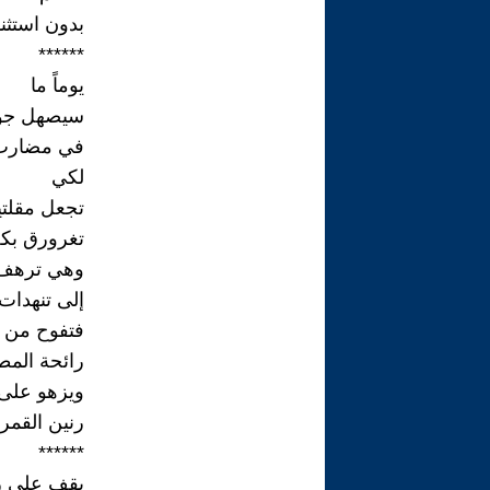
بدون استثنا
******
يوماً ما
سيصهل جوا
في مضارب 
لكي
تجعل مقلتي
تغرورق بكل
وهي ترهف 
إلى تنهدات 
فتفوح من أر
رائحة المط
ويزهو على 
رنين القمر.
******
يقف على ر