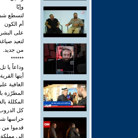
وإيّا
لتسطع شم
أم الكون
على البشري
لتعيد صياغة
من جديد.
******
وداعاً يا ت
أيتها القرية
الغافية عل
المطرّزة ب
المكللة بال
كل الدروب
حراسها شذا
قدموا من غا
إلى مملكة ا