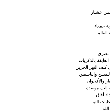
س عشتار
ة جمعاء
 العالم
ل نصري
 العابقة بالذكريات
ى كتف النهر الحزين
النفسج والياسمين
غار والأقحوان
 إليك موصدة
ذ آفاق
بات التيه
لله