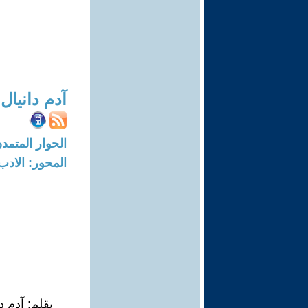
آدم دانيال
الحوار المتمدن-العدد: 7756 - 23
المحور: الادب
بقلم: آدم د