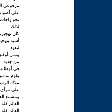
مرفوعي ال
على أضواء
نحو واحات 
لذلك
كان تهجيرنا
أشبه بتهجي
لتعود
وتبني أوكنه
من جديد
في أوطانها 
يقوم بتدشين
ملاك الرب
على مرأى
ومسمع العا
العالم كله
العالم كله