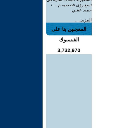
تسع رؤى قصصية م ... /
حميد عقبي
المزيد.....
المعجبين بنا على
الفيسبوك
3,732,970