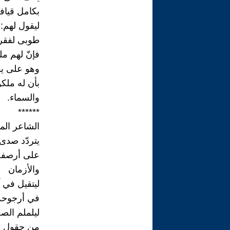
بكامل قيافت
ليقول لهم:
طوبى لفقرا
فإنّ لهم م
وهو على ي
بأن له ملك
والسماء.
******
الشاعر الم
يتردّد صدى
على أرصفة 
والأزمان
ليتقيل في 
في أرجوحة 
ليلملم الص
من حقول ا