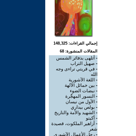
إجمالي القراءات: 148,325
المقالات المنشورة: 68
-
أتلهى بذفائر الشمس
-
صهيل التراب
-
في قريتي تراءى وجه
الله
-
اللغة الآشورية
-
بين خمائل الآلهة
-
نبضات الضوء
-
النسور المهجّّرة
-
الأول من نيسان
-
بولص بيداري
-
الشهيد والأمة والتاريخ
-
أكيتو
-
أزاهير الملكوت، قصيدة
شعر
-
رجل الأعمال الآشوري