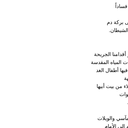
فساداً
ى بركة دم
الشيطان.
أقدامنا الجريحة
 المياه المقدسة
فيها أطفال الغد
ة
ء من بيت أبيها
وات
آسي والويلات
م إلى الأمام