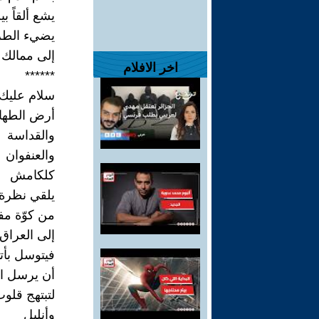
يشع ألقاً ب
يضيء الطر
إلى ممالك 
اخر الافلام
******
سلام عليك 
أرض الطها
والقداسة
والعنفوان
كلكامش
يلقي نظرة
من كوّة مف
إلى العراق
فيتوسل بأت
أن يرسل ا
لتبتهج قلوب
وأنليل