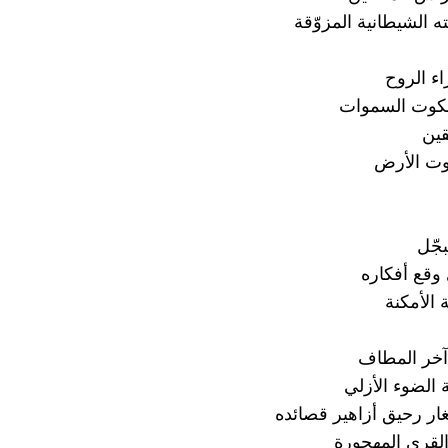
ه الشيطانية المزوّقة
ء الروح
لكوت السموات
قين
وت الأرض
بجّل
 وقع أفكاره
الأمكنة
آخر المطاف
الضوء الأزلي
غار رحيق أزاهير قصائده
لقرى المهجورة