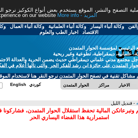
ة التصفح والنشر، الموقع يستخدم بعض أنواع الكوكيز نرجو النق
More info - المزيد
experience on our website
الفن
-
وكالة أنباء اليسار
-
وكالة أنباء العلمانية
-
وكالة أنباء العمال
-
وكا
الاقتصاد
-
اخبار الطب والعلوم
 الرئيسي لمؤسسة الحوار المتمدن
، علمانية، ديمقراطية، تطوعية وغير ربحية
ل مجتمع مدني علماني ديمقراطي حديث يضمن الحرية والعدالة الاجتم
حوار المتمدن على جائزة ابن رشد للفكر الحر والتى نالها أعلام في الفك
م مشاكل تقنية في تصفح الحوار المتمدن نرجو النقر هنا لاستخدام الموقع
كوردي
English
الاخبار
مراكز
الحوار المتمدن
ه
- قنديل الليل
 وتبرعاتكن المالية تحفظ استقلال الحوار المتمدن، فشاركونا 
استمرارية هذا الفضاء اليساري الحر