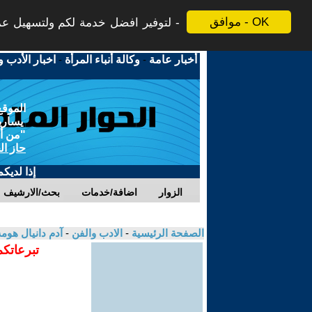
موافق - OK
لتوفير افضل خدمة لكم ولتسهيل عملي
أخبار عامة
-
وكالة أنباء المرأة
-
اخبار الأدب و
الموقع
يسارية
"من أج
حاز ال
إذا لديك
الزوار
اضافة/خدمات
بحث/الارشيف
الصفحة الرئيسية
-
الادب والفن
-
آدم دانيال هوم
تبرعاتكم