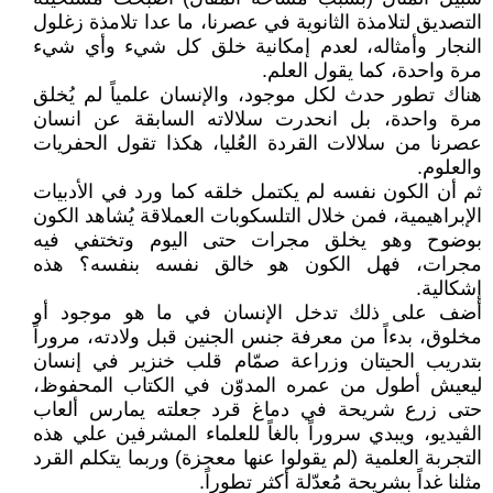
التصديق لتلامذة الثانوية في عصرنا، ما عدا تلامذة زغلول
النجار وأمثاله، لعدم إمكانية خلق كل شيء وأي شيء
مرة واحدة، كما يقول العلم.
هناك تطور حدث لكل موجود، والإنسان علمياً لم يُخلق
مرة واحدة، بل انحدرت سلالاته السابقة عن انسان
عصرنا من سلالات القردة العُليا، هكذا تقول الحفريات
والعلوم.
ثم أن الكون نفسه لم يكتمل خلقه كما ورد في الأدبيات
الإبراهيمية، فمن خلال التلسكوبات العملاقة يُشاهد الكون
بوضوح وهو يخلق مجرات حتى اليوم وتختفي فيه
مجرات، فهل الكون هو خالق نفسه بنفسه؟ هذه
إشكالية.
أضف على ذلك تدخل الإنسان في ما هو موجود أو
مخلوق، بدءاً من معرفة جنس الجنين قبل ولادته، مروراً
بتدريب الحيتان وزراعة صمّام قلب خنزير في إنسان
ليعيش أطول من عمره المدوّن في الكتاب المحفوظ،
حتى زرع شريحة في دماغ قرد جعلته يمارس ألعاب
الڤيديو، ويبدي سروراً بالغاً للعلماء المشرفين علي هذه
التجربة العلمية (لم يقولوا عنها معجزة) وربما يتكلم القرد
مثلنا غداً بشريحة مُعدّلة أكثر تطوراً.