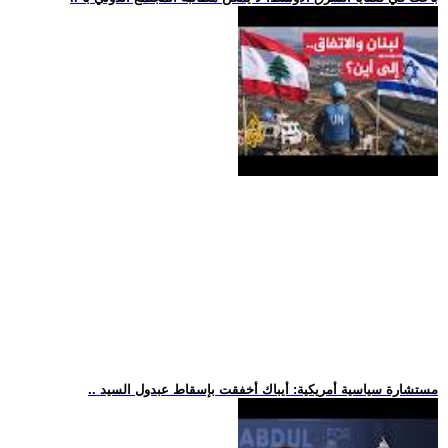
.. مستشارة سياسية أمريكية: أيباك أخفقت بإسقاط عبدول السيد