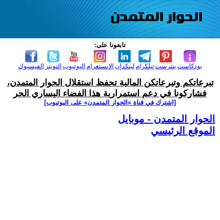
تابعونا على:
بودكاست
بنترست
تيلكرام
لينكدإن
الانستغرام
اليوتيوب
التويتر
الفيسبوك
تبرعاتكم وتبرعاتكن المالية تحفظ استقلال الحوار المتمدن،
فشاركونا في دعم استمرارية هذا الفضاء اليساري الحر
[اشترك في قناة ‫«الحوار المتمدن» على اليوتيوب]
الحوار المتمدن - موبايل
الموقع الرئيسي