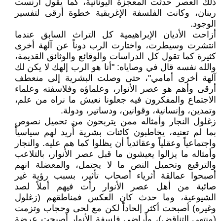
ذلك العصر حدثت المعجزة اليونانية، كما يقول أرنست
رينان، وكانت الفلسفة الإغريقية خطوة أرقى لتفسير
الوجود.
أزاحت الأديان الإبراهيمية كل التراث السابق عندما
انتشرت وسيطرت، واختارت الرب دوناً عن آلهة أخرى
كثيرة كما تقول كل الدراسات والوقائع والوثائق القديمة،
والله نفسه قال في وصاياه: "أنا هو الرب إلهك لا يكن لك
آلهة أخرى أمامي"، حتى وصلت البشرية إلى منعطف
أرقى وأهم هو عصر الأنوار، وعلماؤه وفلاسفته وعلماء
الاجتماع والمفكرون فيه جعلونا نعيش ما نراه من علم،
وتمدين، وإنسانية، وقوانين، ودساتير، ودولة.
زغلول النجار وأمثاله ممن يتربحون من تحميل نصوص
بما لم تعنيه، يخاطبون كائنات بشرية أُريد لهم سياسياً
واجتماعياً وعقلياً وعقائدياً أن يظلوا كما هم عليه. والنجار
وأمثاله ما يزالوا يعيشون ما قبل عصر الأنوار، بالتلاعب
والترقيع وتحميل النص ما لا يحتمل، والمعضلة انهم
أصبحوا عمالقة أثرياء أصحاب تأثير، بسبب رؤية غير
صائبة من أهل عصر الأنوار رأت فيهم أملاً لصد
الشيوعية، وما حدث كان العكس فمناطقهم (زغلول
وغيره) أصبحت أكثر إلحاداً لكن مع لحى وحجاب وتزمت
(منتهى التناقض)، وأراضي فلسفة الأنوار أصبحت عرضة