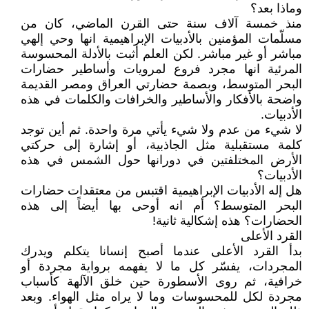
وماذا بعد؟
منذ خمسة آلاف سنة حتى القرن الماضي، كان من
مسلّمات المؤمنين بالأدبيات الإبراهيمية انها وحي إلهي
مباشر أو غير مباشر. لكن العلم أثبت بالأدلة المحسوسة
المرئية انها مجرد فروع لمرويات وأساطير حضارات
البحر المتوسط، وبصمة حضارتي العراق ومصر القديمة
واضحة بالأفكار والأساطير والخرافات والكلمات في هذه
الأدبيات.
لا شيء من عدم ولا شيء يأتي مرة واحدة. ثم أين توجد
كلمة مستقبلية مثل الجاذبية، أو إشارة إلى حركتي
الأرض المختلفتين في دورانها حول الشمس في هذه
الأدبيات؟
هل إله الأدبيات الإبراهيمية اقتبس من معتقدات حضارات
البحر المتوسط؟ أم انه أوحى بها أيضاً إلى هذه
الحضارات؟ هذه إشكالية ثانية!
القرد الأعلى
بدأ القرد الأعلى عندما أصبح إنسانا يتكلم ويدرك
المجردات، يفسّر كل ما لا يفهمه برواية مجردة أو
خرافية، ثم روى الأسطورة حين خلق الآلهة كأسباب
مجردة لكل للمحسوسات وما لا يراه مثل الهواء. وبعد