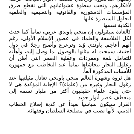
لأفكارهم، وتحت سطوة عشوائياتهم التي تقطع طرق
المؤسسات الدستورية والقانونية والتعليمية والعلمية
لتحاول السيطرة عليها.
الكذبة نفسها
كالعادة سيقولون إن منجي باوندي عربي، تماماً كما حدث
لكل الفلاسفة والعلماء في عصور الإسلام الأولى، رغم
أنهم أعاجم. باوندي وُلد وترعرع وأصبح رجلا في دول
أجنبية، سمحت له بيئاتها بالوصول لما وصل إليه، وأهلّته
للتعامل بلغة ومفردات وعقلية العصر التي أظن أن
زغلول النجار يتحاشاها تماماً عند التخاطب مع جمهوره
للأسباب المذكورة آنفاً.
هل ثروة وشهرة العالم منجي باونجي تعادل مثيلتيها عند
زغول النجار وغيره من (علماء)؟ الإجابة المؤكدة هي لا
حتى يقود علماء حقيقيون أكثر من مليار نسمة إلى
منعطف عصر أنوار جديد.
القرار سيكون سياسياً بعيداً عن كذبة إصلاح الخطاب
الديني، لأنها تصب في مصلحة السلطان وفقهائه.