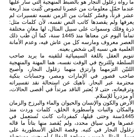
ما رواه زغلول النجار هو بالضبط المنهجية التي سار عليها
عندما حمّل معلومات من عصرنا لنصوص كُتبت منذ أربعة
عشر قرناً، وفسّر كلمات من الزمن نفسه تفسيرات لم
يعرفها ولم يقصدها كاتب النص نفسه، لأن كلمات مثل:
ذرة وفلك وسموات على سبيل المثال، لها معانٍ مختلفة
تماماً اليوم عن معناها منذ 1445 سنة، كما أن طب ذلك
العصر معروف ومارسه كل من عاش فيه، وعدم الأمانة
العلمية هي نسبه إلى شخص بعينه.
تنويم العقل باللغة السيميائية لتلقينه ما يريد صاحب
السلطة وللتربح في الوقت نفسه، هما المهنة والمنهجية
اللتيّن التزمهما وارتزق منهما زغلول النجار، وأصبح
صاحب قصور في الإمارات ومصر، وحسابات بنكية
محترمة عبر البحار. ناهيك عن استحالة نقد تفسيراته
وترقيعاته، حتى لا يُعتبر الناقد مرتداً في أقصى الحالات،
أو مزدرياً للإسلام.
الأرض والكون والإنسان والحيوان والماء والبرزخ والزمان
والمكان والنبات وأسطورة الخلق، كلمات وردت منذ
1445سنة وحتى قبلها، كمفردات كانت تُستعمل في
عصرها وفي سياق محدد، ولم يُقصد منها بتاتاً ما قاله
زغلول النجار في كتبه. وقصة الخلق الأسطورية على
سبيل المثال (بسبب مساحة المقال) أصبحت مستحيلة