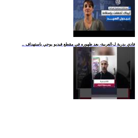
.. فادي بدرية لـ-العربية- بعد ظهوره في مقطع فيديو يوحي باستهداف