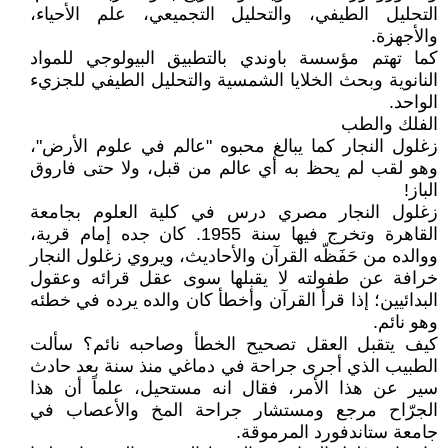
التحليل الطيفي، والتحليل التجميعي، علم الأحياء،
والأجهزة.
كما تهتم مؤسسة باوندي بالتطبيق البيولوجي للمواد
النانوية وبحث الخلايا الشمسية والتحليل الطيفي للجزيء
الواحد.
الفلك والطب
زغلول النجار كما يبالغ محبوه "عالم في علوم الأرض"،
وهو لقب لم يحظ به أي عالم من قبل، ولا حتى فاروق
الباز!
زغلول النجار مصري درس في كلية العلوم بجامعة
القاهرة وتخرج فيها سنة 1955. كان جده إمام قرية،
ووالده من حَفَظّه القرآن والأحاديث، ويروي زغلول النجار
خرافة عن طفولته لا يقبلها سوى عقل قرائه وعقول
البدائيين؛ إذا قرأ القرآن وأخطأ كان والده يرده في خطئه
وهو نائم.
كيف يتقبل العقل تصحيح الخطأ وصاحبه نائم؟ سألت
الطبيب الذي أجرى جراحة في دماغي منذ سنة بعد حادث
سير عن هذا الأمر، فقال انه مستحيل، علماً أن هذا
الجرّاح مرجع ومستشار جراحة المخ والأعصاب في
جامعة ستاندفورد المرموقة.