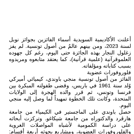
أعلنت الأكاديمية السويدية أسماء الفائزين بجوائز نوبل
لسنة 2023، ومن بينهم عالمٌ من أصول تونسية. لم يفز
زغلول النجار بهذه الجائزة حتى اليوم، رغم كل جهوده
العلموقرآنية (علمية قرآنية)، كما يعتقد متابعوه ومريدوه
بسبب كتاباته ومؤلفاته.
فلوروفورات عضوية
الفائز من أصول تونسية منجي باوندي، كيميائي أميركي
وُلد سنة 1961 في باريس، وقضى طفولته المبكرة بين
فرنسا وتونس، ثم قرر والده الهجرة إلى الولايات
المتحدة، وكانت تلك الخطوة تمهيداً لما وصل إليه منجي
اليوم.
حصل باوندي على الماجستير في الكيمياء من جامعة
هارڤرد والدكتوراه من جامعة شيكاغو. وتركزت أبحاثه
على دراسة الكمومية لأشباه المواصلات الغروية
والفلوروفورات العضوية، ومشاريع بحوثه أربعة أقسام: