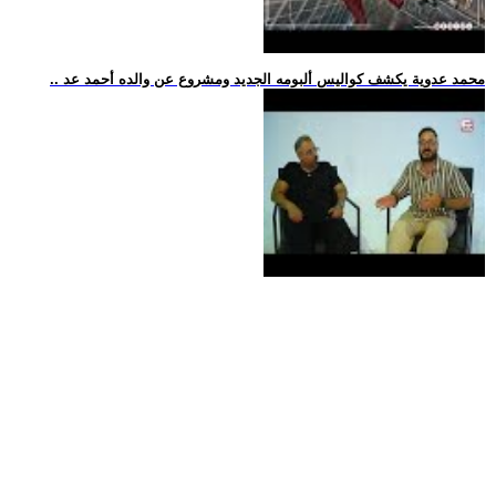
.. محمد عدوية يكشف كواليس ألبومه الجديد ومشروع عن والده أحمد عد