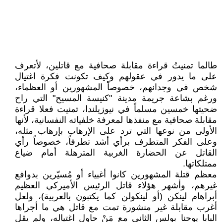
طالما تمنيتُ قراءة مقابلة صحافية مع قاتلين، لأتعرف
على ما يدور في عقولهم وكيف تكونت فكرة اغتيال
شخص في وجدانهم، خصوصاً المشهورين أو العظماء،
ورغم بشاعة جريمة مدينة "كنيسة المسيح" التي راح
ضحيتها خمسين مسلماً في نيوزيلندا، تمنيت فعلا قراءة
مقابلة صحافية مع منفذها لمعرفة خلفياته النفسانية، لأنها
الأولى من نوعها التي ترد على الإرهاب بإرهاب مثله،
وعلى الفكر المتطرف برأي أشد تطرفاً، خصوصاً رأي
القاتل عن الحضارة الغربية المترهلة أمام ضياع
ممتلكاتها.
معظم قتلة المشهورين كانوا أغبياء أو مُسيّرين بدوافع
غيرهم، وأشهر هؤلاء قاتل الرئيس الأميركي العظيم
أبراهام لينكن (أو لينكولن كما يكتبون بالعربية)، ولعل
أغرب مقابلة غير منشورة تمت مع قاتل هي ما أجراها
البابا يوحنا بولس الثاني مع مَنْ حاول اغتياله، ولم يقل