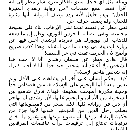
ومثله مثل أي جاهل سيق بأفكار غيره أشار مطر إلى أنه
"قرأ فقط بضع صفحات "من رواية رشدي المثيرة
للجدل". وهو جاهل لأنه ردد وصف الرواية بأنها مثيرة
للجدل، ولم يضف حرف آخر.
نفى مطر عن نفسه تهمة تبني الإرهاب، بناء على نصيحة
محاميه، ونفى اتصاله بالحرس الثوري، وقال إن ما دفعه
للذهاب إلى نيويورك هي تغريدة لرشدي أعلن فيها عن
زيارة للمدينة في وقت ما في الشتاء. وهذا كذب صريح
واضح لأن الجريمة تمت في عز الصيف!
قال هادي مطر عن سلمان رشدي "أنا لا أحب هذا
الشخص ولا أعتقد أنه شخص جيد جداً.. أنا لا أحبه كثيرا،
إنه شخص هاجم الإسلام".
كيف يحكم انسان على آخر لم يشاهده على الأقل ولم
يعش معه؟ أما الهجوم على الإسلام فتلفيق فضفاض جداً
وحجة مكررة أصبحت سخيفة، فهناك فارق شاسع بين
السخرية من الأديان والهجوم عليها، لأن رشدي لم يهاجم
أي دين في رواياته كلها، لكنه سخر من لامعقولياتها التي
يطلب رجل الدين من المؤمنين قبولها لأنها جزء من
حكمة إلهية لا ندركها، أو يتطوع برتقها هو وغيره ما يخلق
ترقيعات تحتاج إلى ترقيعات لرأب تناقضات المرقعين
اللانهائية.