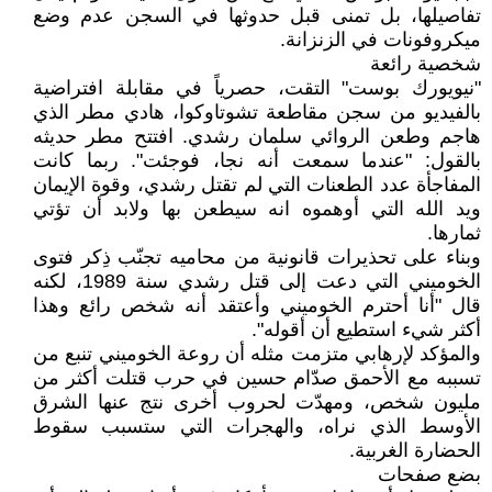
تفاصيلها، بل تمنى قبل حدوثها في السجن عدم وضع
ميكروفونات في الزنزانة.
شخصية رائعة
"نيويورك بوست" التقت، حصرياً في مقابلة افتراضية
بالفيديو من سجن مقاطعة تشوتاوكوا، هادي مطر الذي
هاجم وطعن الروائي سلمان رشدي. افتتح مطر حديثه
بالقول: "عندما سمعت أنه نجا، فوجئت". ربما كانت
المفاجأة عدد الطعنات التي لم تقتل رشدي، وقوة الإيمان
ويد الله التي أوهموه انه سيطعن بها ولابد أن تؤتي
ثمارها.
وبناء على تحذيرات قانونية من محاميه تجنّب ذِكر فتوى
الخوميني التي دعت إلى قتل رشدي سنة 1989، لكنه
قال "أنا أحترم الخوميني وأعتقد أنه شخص رائع وهذا
أكثر شيء استطيع أن أقوله".
والمؤكد لإرهابي متزمت مثله أن روعة الخوميني تنبع من
تسببه مع الأحمق صدّام حسين في حرب قتلت أكثر من
مليون شخص، ومهدّت لحروب أخرى نتج عنها الشرق
الأوسط الذي نراه، والهجرات التي ستسبب سقوط
الحضارة الغربية.
بضع صفحات