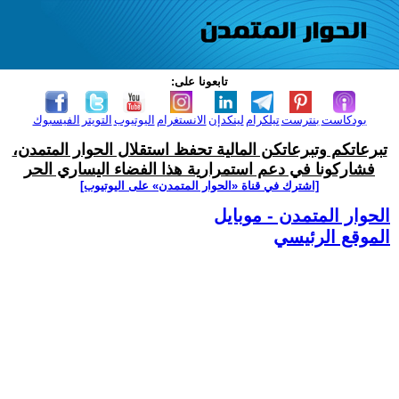
تابعونا على:
بودكاست
بنترست
تيلكرام
لينكدإن
الانستغرام
اليوتيوب
التويتر
الفيسبوك
تبرعاتكم وتبرعاتكن المالية تحفظ استقلال الحوار المتمدن،
فشاركونا في دعم استمرارية هذا الفضاء اليساري الحر
[اشترك في قناة ‫«الحوار المتمدن» على اليوتيوب]
الحوار المتمدن - موبايل
الموقع الرئيسي