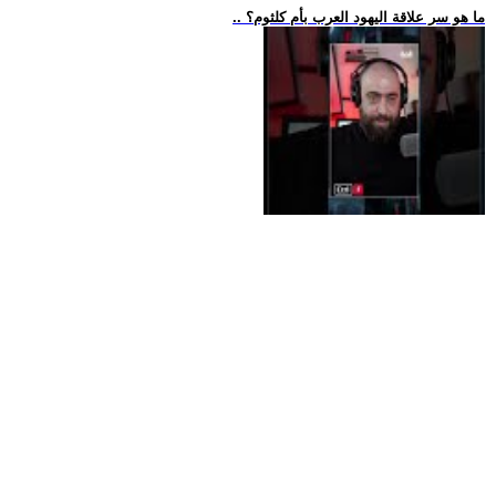
.. ما هو سر علاقة اليهود العرب بأم كلثوم؟