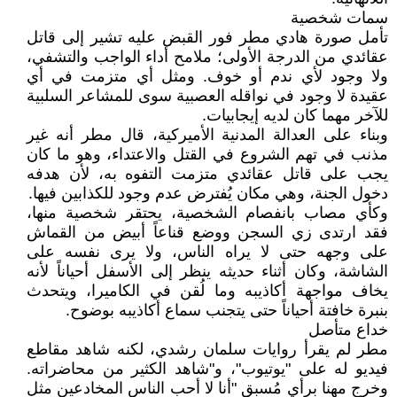
سمات شخصية
تأمل صورة هادي مطر فور القبض عليه تشير إلى قاتل
عقائدي من الدرجة الأولى؛ ملامح أداء الواجب والتشفي،
ولا وجود لأي ندم أو خوف. ومثل أي متزمت في أي
عقيدة لا وجود في نواقله العصبية سوى للمشاعر السلبية
للآخر مهما كان لديه إيجابيات.
وبناء على العدالة المدنية الأميركية، قال مطر أنه غير
مذنب في تهم الشروع في القتل والاعتداء، وهو ما كان
يجب على قاتل عقائدي متزمت التفوه به، لأن هدفه
دخول الجنة، وهي مكان يُفترض عدم وجود للكذابين فيها.
وكأي مصاب بانفصام الشخصية، يحتقر شخصية منها،
فقد ارتدى زي السجن ووضع قناعاً أبيض من القماش
على وجهه حتى لا يراه الناس، ولا يرى نفسه على
الشاشة، وكان أثناء حديثه ينظر إلى الأسفل أحياناً لأنه
يخاف مواجهة أكاذيبه وما لُقن في الكاميرا، ويتحدث
بنبرة خافتة أحياناً حتى يتجنب سماع أكاذيبه بوضوح.
خداع متأصل
مطر لم يقرأ روايات سلمان رشدي، لكنه شاهد مقاطع
فيديو له على "يوتيوب"، و"شاهد الكثير من محاضراته.
وخرج مهنا برأي مُسبق "أنا لا أحب الناس المخادعين مثل