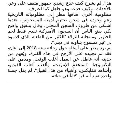
هذا". لم يشرح كيف خدع رشدي جمهور مثقف على وعي
بالأحداث، وكيف خدعه وهو جاهل كما اعترف.
مظلومية أخرى أضافها مطر إلى مظلومياته التاريخية
رغم وجوده في سجن يحترم آدمية المسجونين، عندما
اشتكى من ظروف السجن المحلي، وقال بتلفيق واضح
لكي يقنع الناس أن السجون الأميركية تقدم فقط لحم
الخنزير ومنتجاته للنزلاء "الكثير من الطعام الذي قدموه
لي غير مسموح بتناوله في ديني".
لم يرد مطر على أسئلة حول رحلته سنة 2018 إلى لبنان،
فقد تم تجنيده على الأرجح في هذه الفترة، ويُفهم من
حديثه أنه عاطل عن العمل أغلب الوقت، ومدمن على
التكنولوجيا: "استخدم الإنترنت، وألعب ألعاب الفيديو،
وأشاهد نتفليكس، وأشياء من هذا القبيل". لم يقل جملة
واحدة تفيد أنه قرأ كتاباً في حياته.