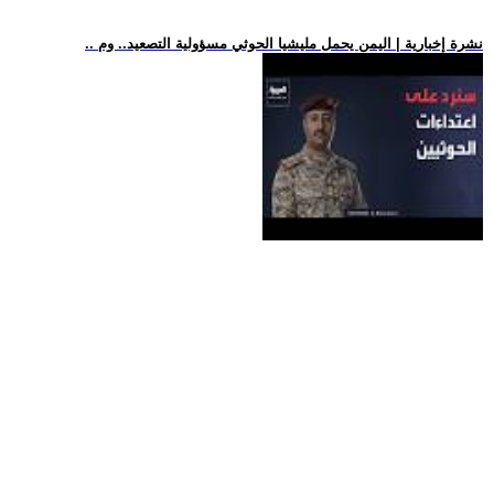
.. نشرة إخبارية | اليمن يحمل مليشيا الحوثي مسؤولية التصعيد.. وم