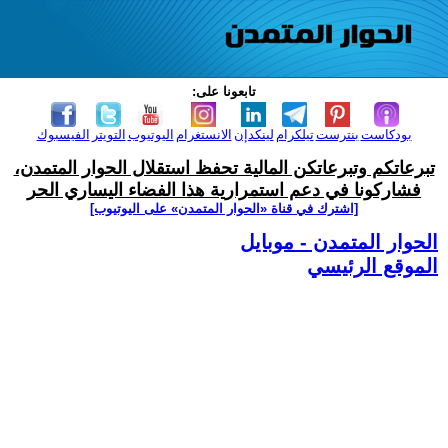
تابعونا على:
بودكاست
بنترست
تيلكرام
لينكدإن
الانستغرام
اليوتيوب
التويتر
الفيسبوك
تبرعاتكم وتبرعاتكن المالية تحفظ استقلال الحوار المتمدن،
فشاركونا في دعم استمرارية هذا الفضاء اليساري الحر
[اشترك في قناة ‫«الحوار المتمدن» على اليوتيوب]
الحوار المتمدن - موبايل
الموقع الرئيسي