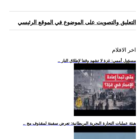
التعليق والتصويت على الموضوع في الموقع الرئيسي
اخر الافلام
.. مسؤول أممي: غزة لا تشهد وقفا لإطلاق النار
.. هيئة عمليات التجارة البحرية البريطانية: تعرض سفينة لمقذوف مج