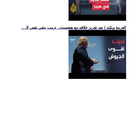
.. العربية ويكند | بعد تقرير خلافه مع هيغسيث.. ترمب ينفي نقص ال