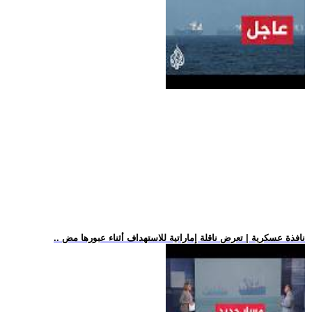
.. نافذة عسكرية | تعرض ناقلة إماراتية للاستهداف أثناء عبورها مض