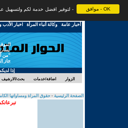
موافق - OK
لتوفير افضل خدمة لكم ولتسهيل عملي
أخبار عامة
-
وكالة أنباء المرأة
-
اخبار الأدب و
الموقع
يسارية
"من أج
حاز ال
إذا لديك
الزوار
اضافة/خدمات
بحث/الارشيف
الصفحة الرئيسية
-
حقوق المراة ومساواتها الكام
تبرعاتكم