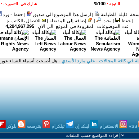
سخة قابلة للطباعة
|
ارسل هذا الموضوع الى صديق
|
حفظ - ورد
|
حفظ
|
بحث
|
إضافة إلى المفضلة
|
للاتصال بالكاتب-ة
عدد الموضوعات المقروءة في الموقع الى الان :
4,294,967,295
لة في كافة المجالات
-
علي مارد الأسدي
- هل أصبحت أسماء النساء عورة
RSS
الانستغرام
لينكد إن
تيلكرام
بنترست
بلوكر