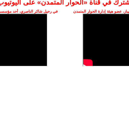
شترك في قناة «الحوار المتمدن» على اليوتيوب
ز، عضو هيئة إدارة الحوار المتمدن
في رحيل شاكر الناصري، أحد مؤسسي 