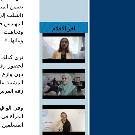
تضمن المنش
(انتقلت إل
المهندس فلا
اخر الافلام
وتجاهلت ل
وبناتها..!!
نرى كذلك في
لحضور زفاف 
دون وازع م
المشينة على
زفة العرس 
وفي الواقع
المرأة في 
المسلمين.