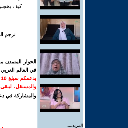
كيف يخجلون
ترجم ال
الحوار المتمدن م
في العالم العربي
ب
والمستقل، ليبقى ص
والمشاركة في دع
المزيد.....