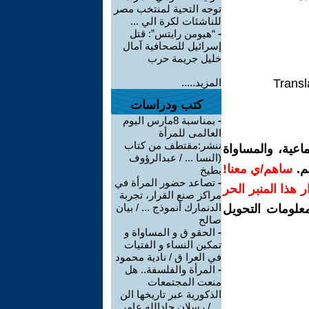
توجه التحية لمنتخب مصر
للناشئات لكرة الي ...
-
“هيومن رايتس”: قتل
إسرائيل للصحافية آمال
خليل جريمة حرب
Transl
المزيد.....
كتب ودراسات
-
بمناسبة 8مارس اليوم
العالمى للمرأة
ننشر:مقتطف من كتاب
اعية، والمساواة
(النسا ... / عبدالرؤوف
م.
ساهم/ي معنا!
بطيخ
-
تصاعد حضور المرأة في
رار هذا المنبر الحر
مراكز صنع القرار، تجربة
الدنمارك أنموذج ... / بيان
معلومات التحويل
صالح
-
الحقو ق و المساواة و
تمكين النساء و الفتيات
في العرا ق / نادية محمود
-
المرأة والفلسفة.. هل
منعت المجتمعات
الذكورية عبر تاريخها الن
... / رسلان جادالله عامر