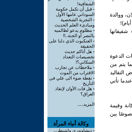
الشفافية!
-
قبل أن تكمل حكومة
ن، ووالدة
السوداني عامها الأول
-
التجربة الشخصية
يام)!
ومبادىء العلم الحديث
-
مظلوم يدعو لظالميه
شقيقاتها
بالنصر أو الجنة..!!
-
العنكبوت الذي دلنا على
الحقيقة
-
هل أتاكم حديث
ات الدعوة
تخصيصات التعداد
السكاني؟!
ما يتم من
-
ملاحظات عن تجارب
 التقاليد
الاقتراب من الموت
-
نقطة ضوء الى علي في
ندما تأتي
التأريخ
-
هل فات الأوان لإنقاذ
العراق؟
المزيد.....
انة وقيمة
صوصًا بين
وكالة أنباء المرأة
-
ديشاوندري واشنطن..