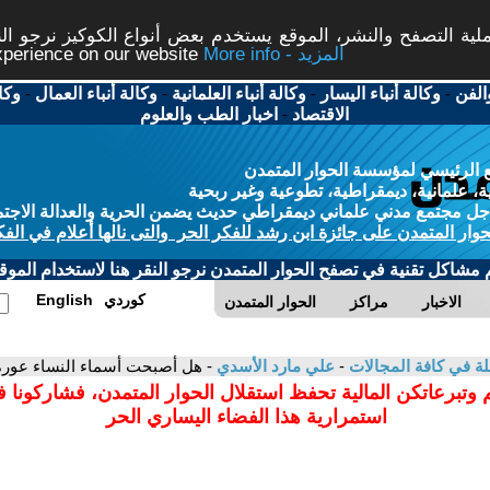
ة التصفح والنشر، الموقع يستخدم بعض أنواع الكوكيز نرجو النق
More info - المزيد
experience on our website
الفن
-
وكالة أنباء اليسار
-
وكالة أنباء العلمانية
-
وكالة أنباء العمال
-
وكا
الاقتصاد
-
اخبار الطب والعلوم
 الرئيسي لمؤسسة الحوار المتمدن
، علمانية، ديمقراطية، تطوعية وغير ربحية
ل مجتمع مدني علماني ديمقراطي حديث يضمن الحرية والعدالة الاجتم
حوار المتمدن على جائزة ابن رشد للفكر الحر والتى نالها أعلام في الفك
م مشاكل تقنية في تصفح الحوار المتمدن نرجو النقر هنا لاستخدام الموقع
كوردي
English
الاخبار
مراكز
الحوار المتمدن
لة في كافة المجالات
-
علي مارد الأسدي
- هل أصبحت أسماء النساء عورة
 وتبرعاتكن المالية تحفظ استقلال الحوار المتمدن، فشاركونا 
استمرارية هذا الفضاء اليساري الحر