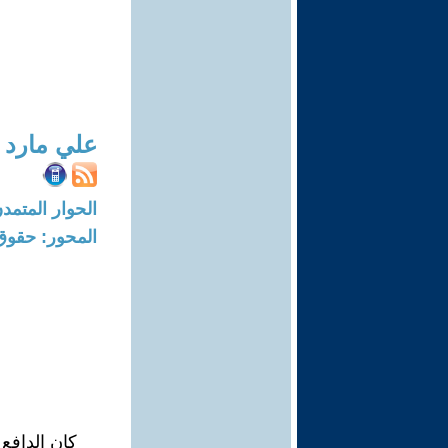
علي مارد 
الحوار المتمدن-العدد: 7710 - 23
المحور: حقوق 
كان الدافع 