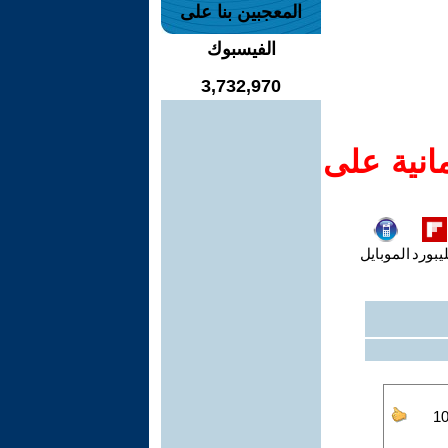
المعجبين بنا على
الفيسبوك
3,732,970
انية على
يبورد
الموبايل