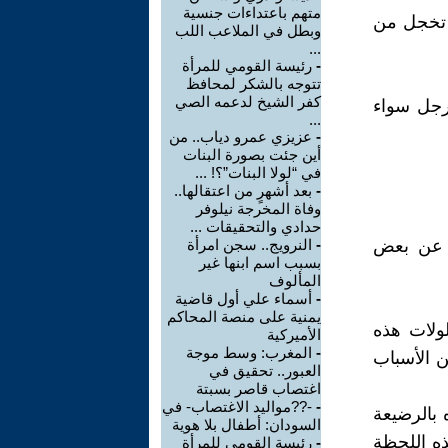
متهم باعتداءات جنسية
ة تخجل من
وبطل في الملاعب اللب
...
-
رئيسة القومي للمرأة
تتوجه بالشكر لمحافظ
كفر الشيخ لدعمه الصي
رجل سواء
...
-
عزيزي عمرو دياب.. من
أين جئت بصورة البنات
في “لولا البنات”؟! ...
-
بعد أشهرٍ من اعتقالها..
وفاة المخرجة نيلوفر
حدادي والتحقيقات ...
 عن بعض
-
النرويج.. سجن امرأة
بسبب اسم ابنها غير
المألوف
-
أسماء علي أول قاضية
يمنية على منصة المحاكم
لولات هذه
الأميركية
-
المغرب: وسط موجة
ن الأسباب
العبور.. تحقيق في
اغتصاب قاصر بسبتة
-
-??مواليد الاغتصاب- في
 بالرضيعة
السودان: أطفال بلا هوية
ذه اللحظة
-
رئيسة القومي للمرأة