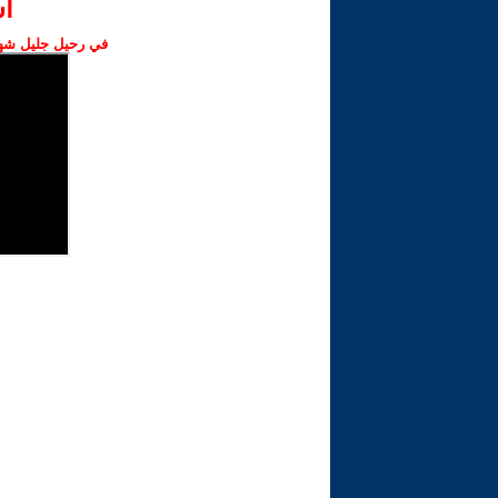
ا‫
في رحيل جليل شهبا