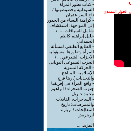
-
كتاب تطور المرأة
السودانية وخصوصيتها /
الحوار المتمدن
تاج السر عثمان
-
كراهية النساء من الجذور
إلى المواجهة: استكشاف
شامل للسياقات، ... /
خليل إبراهيم كاظم
الحمداني
-
الطابع الطبقي لمسألة
المرأة وتطورها. مسؤولية
الاحزاب الشيوعي ... /
الحزب الشيوعي اليوناني
-
الحركة النسوية
الإسلامية: المناهج
والتحديات / ريتا فرج
-
واقع المرأة في إفريقيا
جنوب الصحراء / ابراهيم
محمد جبريل
-
الساحرات، القابلات
والممرضات: تاريخ
المعالِجات / بربارة
أيرينريش
المزيد.....