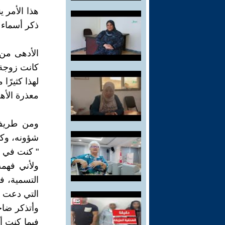
هذا الأمر 
ذكر أسماء 
الأدهى من
كانت زوجة أو 
لهذا كثيرًا
معذرة الأه
ومن طريف 
شؤونه، وكا
" كنت في م
ولأني فهمت
التسمية، ف
التي دعت وا
وأتذكر ضاح
فيما كنت أ