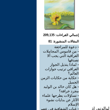
إجمالي القراءات: 209,135
المقالات المنشورة: 81
-
دعوة للمراجعة
-
من قاموس المجاملات
العراقية التي يجب ألا
تصدقها
-
لماذا يتذيل الجواز
العراقي ترتيب جوازات
العالم؟
-
حكاية من حكايات الزمن
الجميل
-
هل كان خالد بن الوليد
مجرد خرافة؟
-
تساؤلات يطرحها علماء
الآثار عن بدايات نشوء
الإسلام
الدته، إذ
-
غياب الشفافية في عصر