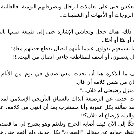
ينعكس حتى على تعاملات الرجال وتصرفاتهم اليومية، فالغالبي
الزوجات أو الأمهات أو الشقيقات..
 ذلك، هناك خجل وتحاشي الإشارة حتى إلى طبيعة صلتها بال
بنتًا أو أختًا..
 ما تسمعهم يقولون عندما يأتيهم اتصال يقطع حديثهم معك:
ل يتصلون، أو آسف للمقاطعة جاءني اتصال من البيت..!!
ما أتذكره هنا أن تحدث معي صديق في يوم من الأيام
ن من ضمن كلامه أن قال:
نزل رضيعتي أم فلان..."
 حديثه عن الرضيعة آنذاك بالسياق التأريخي الإسلامي لمد
قد سألته بكل عفوية وأنا مستغرب بعد أن انتهى من كلامه، ع
لدته لإرضاع أم فلان؟!!
كًا إلى الآن كيف أصابه الحرج وتلعثم وهو يشرح لي ما قصده
نتظر جوابه عن سؤالي "العبقري" بكل جدية، ولم أفهم حتى ه