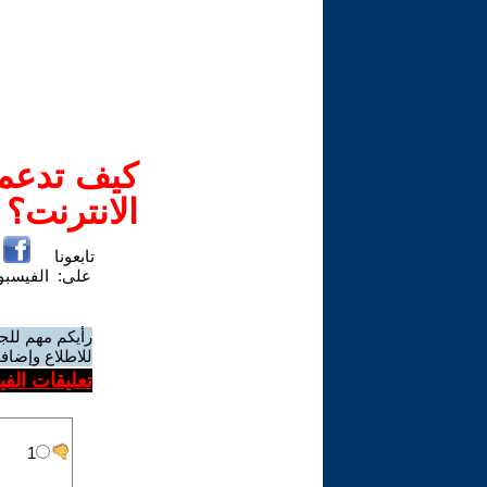
كيف تدعم-
الانترنت؟
تابعونا
على:
الفيسب
رأيكم مهم للج
للاطلاع وإضافة
تعليقات الف