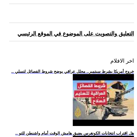
التعليق والتصويت على الموضوع في الموقع الرئيسي
اخر الافلام
.. خروج أمريكا بشرط سبتمبر.. محلل عراقي يوضح شروط الفصائل لتسلي
.. هل اقتراب انتخابات الكونغرس يضيق هامش الوقت أمام واشنطن للتو