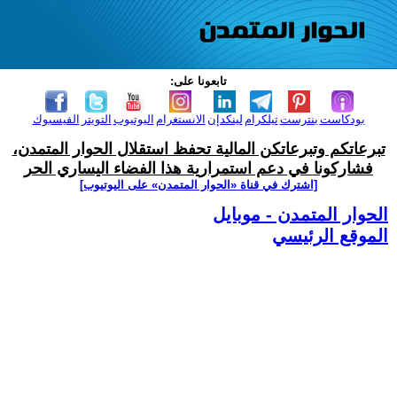
تابعونا على:
بودكاست
بنترست
تيلكرام
لينكدإن
الانستغرام
اليوتيوب
التويتر
الفيسبوك
تبرعاتكم وتبرعاتكن المالية تحفظ استقلال الحوار المتمدن،
فشاركونا في دعم استمرارية هذا الفضاء اليساري الحر
[اشترك في قناة ‫«الحوار المتمدن» على اليوتيوب]
الحوار المتمدن - موبايل
الموقع الرئيسي