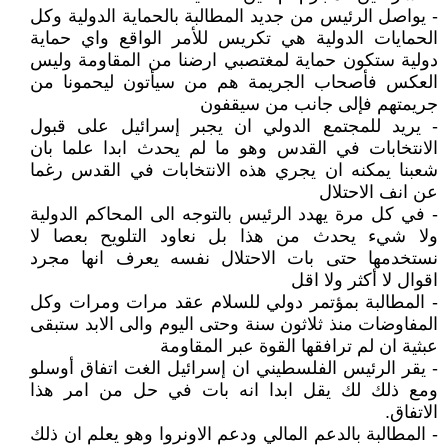
- يواصل الرئيس من جديد المطالبة بالحماية الدولية وكل
الحمايات الدولية هي تكريس للأمر الواقع واي حماية
دولية ستكون حماية لمغتصبي ارضنا من المقاومة وليس
العكس فأصحاب الجريمة هم من سيأتون ليحمونا من
جريمتهم فإلى جانب من سيقفون
- يريد للمجتمع الدولي ان يجبر إسرائيل على قبول
الانتخابات في القدس وهو ما لم يحدث ابدا علما بان
شعبنا يمكنه ان يجري هذه الانتخابات في القدس رغما
عن انف الاحتلال
- في كل مرة يهدد الرئيس بالتوجه الى المحاكم الدولية
ولا شيء يحدث من هذا بل نعاود التلويح بعصا لا
نستخدمها حتى بات الاحتلال نفسه يعرف انها مجرد
اقوال لا أكثر ولا اقل
- المطالبة بمؤتمر دولي للسلام عقد مرات ومرات وكل
المفاوضات منذ ثلاثون سنة وحتى اليوم والى الابد ستبقى
عبثية ان لم ترافقها القوة عبر المقاومة
- يقر الرئيس الفلسطيني ان إسرائيل الغت اتفاق أوسلو
ومع ذلك لك يقل ابدا انه بات في حل من امر هذا
الاتفاق.
- المطالبة بالدعم المالي ودعم الاونروا وهو يعلم ان ذلك