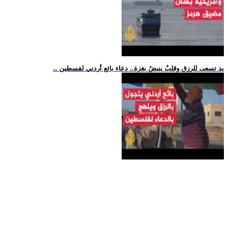
.. يد تسعى للرزق وقلبٌ ينبضُ بغزة.. دعاء بائع أردني لفسطين