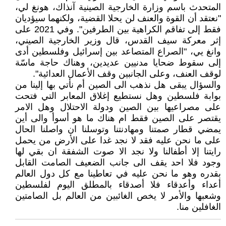
المتحدث باسم وزارة الخارجية الصينية آنذاك، هونغ لي،
"نعتقد أن القوة والعنف لن يحلا القضية، ولكنهما سيؤديان
فقط إلى تفاقم الكراهية بين الطرفين". وفي 2021 على
إثر معركة سيف القدس، قال وزير الخارجية الصيني،
وانغ يي، "الصراع المتصاعد بين إسرائيل وفلسطين أدى
إلى سقوط ضحايا مدنيين عديدين، وهناك حاجة ماسّة
لوقف العنف، وعلى الجانبين وقف الأعمال العدائية".
والسؤال يبقى هل نذهب الى الصين أم نأتي بها إلينا من
بوابة فلسطين وهل نستطيع إغلاق المعابر التي فتحت
على مصراعيها بين الصين ودولة الاحتلال وهل الامر
يقتصر على الصين فقط ام هناك ما هو أسوأ والى أين
يمضي قطار صمتنا ومهادنتنا وتوسلنا ان واصلنا الحال
على ما نحن عليه فقد لا نجد غدا على الأرض من يحمل
رايتنا إلا أطفالنا ولا نجد الا صوت الشفقة ان بقي لها
وجود فلا احد يقف الى جانب الضعيف الصامت القابل
بقدره وهو ما نحن عليه في تعاطينا مع كل دول العالم
أعداء وأعدقاء فلا أصدقاء بالمطلق اليوم لفلسطين
وشعبها والأمر لا يخص الغائبين من العالم بل الصامتين
الغافلين منا.