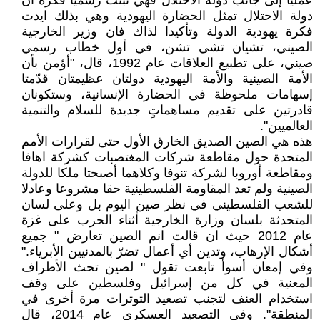
عمليا إلى جانب دولة الاحتلال فهي تبنت رسميا فكرة ان
دولة الاحتلال تمثل الحضارة اليهودية وهي بذلك ايدت
فكرة يهودية الدولة وتأكيدا لذاك فان وزير الخارجية
الصيني، تشيان تشي تشن، في أول خطاب رسمي
صيني، على تطبيع العلاقات عام 1992، قال، "أؤمن بأن
الأمة الصينية والأمة اليهودية دولتان عظيمتان قدّمتا
إسهامات ملحوظة في الحضارة الإنسانية، وستكونان
قادرتين على تقديم مساهماتٍ جديدة للسلام والتنمية
العالميين".
هذه هي الصين الصديق الخارق الأول حتى لقرارات الأمم
المتحدة حول مقاطعة شركات المغتصبات كشركة اهافا
ومقاطعة أوروبا لشركة تنوفا وكلاهما أصبحتا ملكا للدولة
الصينية ولم تعد المقاومة الفلسطينية حقا مشروعا وعادلا
للشعب الفلسطيني في نظر صين اليوم بل وعلى لسان
المتحدثة بلسان وزارة الخارجية أثناء الحرب على غزة
عام 2012 حيث ان قالت انم الصين تعارض " جميع
أشكال الإرهاب، وتدين أي أعمال تضرّ بالمدنيين الأبرياء."
وفي إمعان أسوأ تابعت تقول " لصين تحث الأطراف
المعنية في كل من إسرائيل وفلسطين على وقف
استخدام العنف لتجنب تصعيد التوترات مرة أخرى في
المنطقة". وفي التصعيد العسكري عام 2014، قال