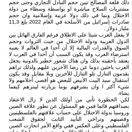
ذلك فلغة المصالح تبين حجم التبادل التجاري وحتى حجم
مشتريات السلاح مباشرة او بواسطة وسطاء من دولة
الاحتلال وبما في ذلك دولا عربية وإسلامية وان حجم
صادرات إسرائيل من الأسلحة في العام 2022 بلغ 11,3
مليار دولار .
لا يفعل العرب شيئا على الاطلاق فرغم الفارق الهائل بين
الدول العربية ودولة الاحتلال من حيث الثروات وحجم
السوق والقدرات المالية إلا أن أحدا في العالم لا يعنيه
استرضاء العرب وقد يكون السبب أن أحدا في العرب لا
يعتقد بأحقيته بذلك وان هناك شعور خطير بالدونية يجعل
العرب باحثين دوما عن رضا الآخرين عليهم ولذلك تراهم
يقدمون التنازل تلو التنازل للآخرين وبلا مقابل وقد يكون
استقبال سيد البيت الأبيض للبعض هو أقصى أحلامهم ولا
شيء أكثر ا وان يشرفهم يوما بزيارته ليبتزهم كيفما
يشاء.
لكن الخطورة تأتي من أولئك الذين لا زال الاعتقاد
بصداقتهم قائما فمن هو المسئول عن تطور علاقة الصين
وروسيا بدولة الاحتلال على حساب علاقتهم بالفلسطينيين
وقضيتهم وتراخي التأييد الثابت لحقوق الشعب
الفلسطيني وعلى العكس ففي واقع الأمر انحازت الصين