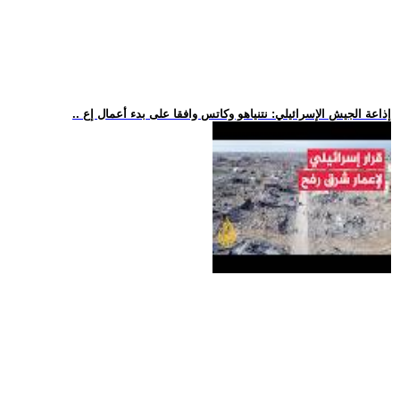
.. إذاعة الجيش الإسرائيلي: نتنياهو وكاتس وافقا على بدء أعمال إع