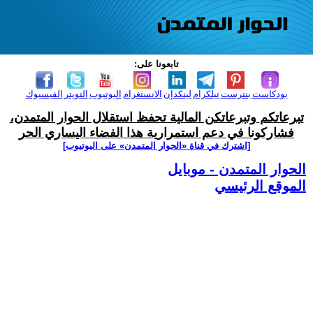
تابعونا على:
بودكاست
بنترست
تيلكرام
لينكدإن
الانستغرام
اليوتيوب
التويتر
الفيسبوك
تبرعاتكم وتبرعاتكن المالية تحفظ استقلال الحوار المتمدن،
فشاركونا في دعم استمرارية هذا الفضاء اليساري الحر
[اشترك في قناة ‫«الحوار المتمدن» على اليوتيوب]
الحوار المتمدن - موبايل
الموقع الرئيسي