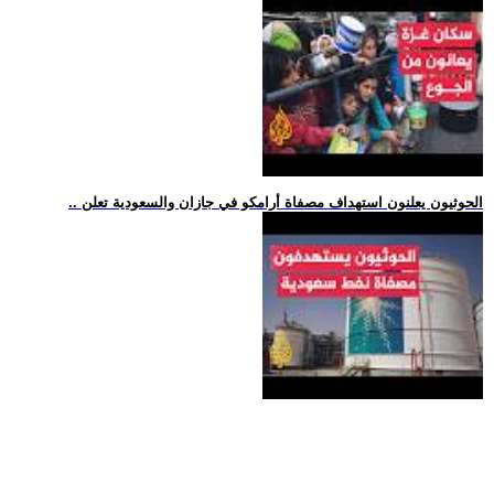
.. الحوثيون يعلنون استهداف مصفاة أرامكو في جازان والسعودية تعلن