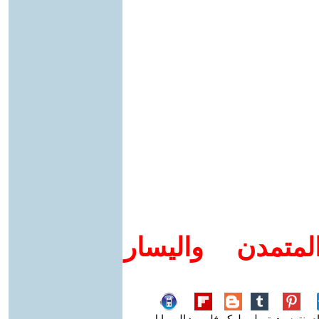
متمدن واليسار
م
بنترست
تمبلر
بلوكر
فليبورد
الموبايل