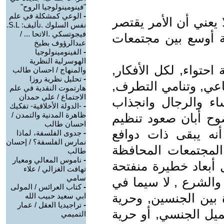
"فينومينولوجيا الروح"
-
الوعي كمشكلة في علم
ا يعني أن الأمر يقتصر
نفس السلوك .تأليف: S.L.
فيجوتسكي .الاتحا ... /
ة أوسع بين مجتمعات
عبدالرؤوف بطيخ
-
الفينومينولوجيا
الهوسرلية النظرية
حتواء, لكل الأفكار,
والمنهاج / احسان طالب
-
تحليل نظرية روزا
ماعي, وتنامي التطرف,
هارتموت النقدية في علم
الاجتماع / علي حمدان
ساء والرجال وانجذاب
-
-الدولة الأخلاقية- تفكيك
ظاهرة المدنية والتمدن /
ضوح أبان صعود تنظيم
احسان طالب
نه يبقى ذات دوافع
-
جدوى الفلسفة، لماذا
نمارس الفلسفة؟ / إحسان
المجتمعات المحافظة
طالب
-
ناموس المعالي ومعيار
ل أبعاد خطيرة منفتحة
تهافت الغزالي / علاء
سامي
والشرع , لا سيما في
-
كتاب العرائس / المولى
 بين الجنسين, وحرية
ابي سعيد حبيب الله
-
تراجيديا العقل / عمار
ميل الجنسي, أو حرية
التميمي