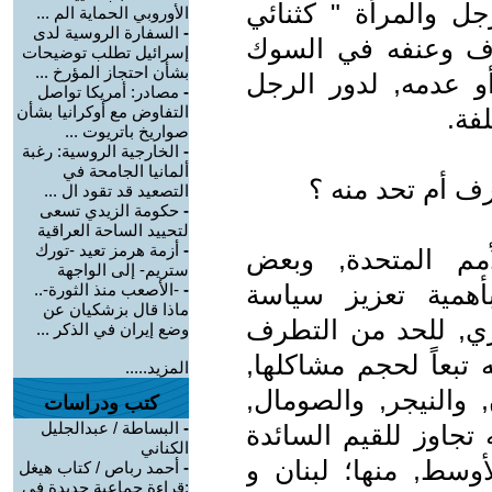
جل والمرأة " كثنائي
الأوروبي الحماية الم ...
-
السفارة الروسية لدى
ف وعنفه في السوك
إسرائيل تطلب توضيحات
بشأن احتجاز المؤرخ ...
أو عدمه, لدور الرجل
-
مصادر: أمريكا تواصل
التفاوض مع أوكرانيا بشأن
فة.
صواريخ باتريوت ...
-
الخارجية الروسية: رغبة
ألمانيا الجامحة في
رف أم تحد منه ؟
التصعيد قد تقود ال ...
-
حكومة الزيدي تسعى
لتحييد الساحة العراقية
-
أزمة هرمز تعيد -تورك
مم المتحدة, وبعض
ستريم- إلى الواجهة
أهمية تعزيز سياسة
-
-الأصعب منذ الثورة-..
ماذا قال بزشكيان عن
شري, للحد من التطرف
وضع إيران في الذكر ...
 تبعاً لحجم مشاكلها,
المزيد.....
 والنيجر, والصومال,
كتب ودراسات
-
البساطة / عبدالجليل
تجاوز للقيم السائدة
الكناني
وسط, منها؛ لبنان و
-
أحمد رباص / كتاب هيغل
:قراءة جماعية جديدة في