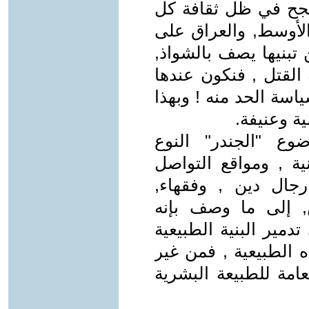
تنجح في ظل ثقافة كل
 الأوسط, والعراق على
تبنيها يصف بالشواذ,
القتل , فنكون عندها
سة الحد منه ! وبهذا
ة وعنيفة.
ع "الجندر" النوع
ة , ومواقع التواصل
رجال دين , وفقهاء,
, إلى ما وصف بإنه
مير البنية الطبيعية
 الطبيعية , فمن غير
امة للطبيعة البشرية