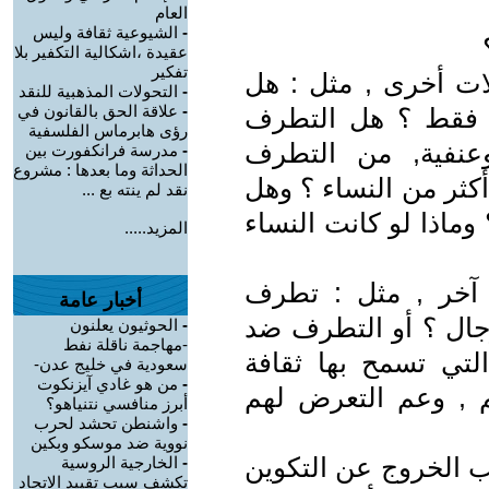
العام
-
الشيوعية ثقافة وليس
عقيدة ،اشكالية التكفير بلا
تفكير
ات أخرى , مثل : هل
-
التحولات المذهبية للنقد
-
علاقة الحق بالقانون في
 فقط ؟ هل التطرف
رؤى هابرماس الفلسفية
عنفية, من التطرف
-
مدرسة فرانكفورت بين
الحداثة وما بعدها : مشروع
كثر من النساء ؟ وهل
نقد لم ينته بع ...
وماذا لو كانت النساء
المزيد.....
آخر , مثل : تطرف
أخبار عامة
رجال ؟ أو التطرف ضد
-
الحوثيون يعلنون
-مهاجمة ناقلة نفط
التي تسمح بها ثقافة
سعودية في خليج عدن-
-
من هو غادي آيزنكوت
هم , وعم التعرض لهم
أبرز منافسي نتنياهو؟
-
واشنطن تحشد لحرب
نووية ضد موسكو وبكين
لب الخروج عن التكوين
-
الخارجية الروسية
تكشف سبب تقييد الاتحاد