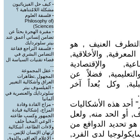
-
كيف حل الفيزيائيون
مشكلة اللامُتناهية ؟
-
فلسفة العلوم
(Philosophy of
Sciences)
-
مقبرة الهجرة بحثاً عن
تضامن إنساني أعمق عند
تطرف العنيف , هو
بيتر سلوتردايك
-
فلسفة التراجع فقاعة
لمعرفية, والأخلاقية,
التضامن البشري في
فضاء تقنيات السياسة ال
عية, والإقتصادية
...
-
عقل المجموعة
التعليمية, فضلاً عن
المجهول ,تظاهرات
العراق وأشكالية التغيير
لية, وكل بُعداً آخر
-
الفيلسوف بيتر
سلوتردايك والعنصرية في
ألمانيا
" أحد هذه الأشكاليات
-
مزاج القادة وقادة
المزاج، إشكالية قيادة
, أو الحد منه, ولعل
الجمهور وكسب طاعته
-
الوعي المخبأ خلف
 هو تحديد الدوافع من
ولاءات الطاعة، أشكالية
يكولوجيا لدى الفرد,
ارتهان الإنسان للإنس ...
-
الإعلام العراقي والذوق