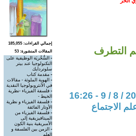
ي الحر
إجمالي القراءات: 185,055
ئم التطرف
المقالات المنشورة: 53
-
السُّخْريَة الوظيفية على
التكنولوجيا عند بيتر
سلوتردايك
-
مقدمة كتاب
-
الهوية الملوثة - مقالات
في الأنثروبولوجيا النقدية
-
فلسفة الفيزياء -نظرية
الخيط -
-
فلسفة الفيزياء و نظرية
لم الاجتماع
الأوتار الفائقة
-
فلسفة الفيزياء من
الميتافيزيقية إلى
الأمبريقية بنية الكون
-
الزمن بين الفلسفة و
العلم