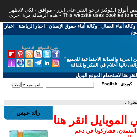
 أنواع الكوكيز نرجو النقر على الزر - موافق - لكي لاتظهر
This website uses cookies to ensure you ge
وكالة أنباء العمال
-
وكالة أنباء حقوق الإنسان
-
اخبار الرياضة
-
اخبار
لوم
التبرع للموقع - ادعمونا
حرية والعدالة الاجتماعية للجميع
"
تى نالها أعلام في الفكر والثقافة
قر هنا لاستخدام الموقع البديل
كوردي
English
لتطرف
رائد عبيس
لموبايل انقر هنا
 المتمدن، فشاركونا في دعم