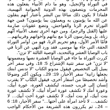
في التوراة والإنجيل، وهو ما دام الأنبياء يفعلون هذه
المحرمات ويتصفون بهذه الدونية الحيوانية البهيمية،
فلماذا لا يكون ذلك مباحًا بين البشر بأعتبار أنهم ينقلون
عن الله ما يؤمنون به ويعملون بما يؤمنون؟ فمن جهة
التوراة تحرم الزنا والفواحش، وتضع عقوبات صارمة
عليها (القتل والرجم)، ومن جهة أخرى تصف الأنبياء أنّهم
زناة، بل ويمارسون الزنا مع بناتهم وأخواتهم وقريباتهم…
فأمّا الأمر الأول، وهو تحريم الزنا، فهو من أوامر التوراة
الحقة، التي جاء بها موسى. فقد ورد النهي عن الزنا في
باب الوصايا العشر وبالتحديد، الوصية الثالثة "لا تزنِ".
كررت التوراة ما جاء في الوصايا العشرة نصها ومضمونها
"لا تزنِ” في سفر تثنية الإشتراع 5: 18، وفي سفر آخر
يميل إلى التخصيص فيقول مدونو الكتاب "لا تدنس ابنتك
بجعلها زانية" سفر الأحبار، 19: 29.، ويكون أكثر وضوحًا
وأشد تخصيصًا من أسفار أخرى، فيقول الكُتّاب "لا يقترب
إنسان إلى قريب جسده، ليكشف العورة، عورة أبيك،
وعورة أمك لا تكشف عورة امرأة أبيك، لا تكشف عورة
بنت أبيك، أو بنت أمك، لا تكشف عورة أخت أبيك… لا
تكشف… لا تأخذ امرأة على أختها…" سفر الأحبار، 18: 6
– 24.، ثم يكررون هذه الشريعة من الأحكام الواجب