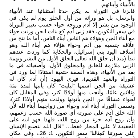
بالأنبياء وأبنائهم.
فالزنا في التوراة لم يكن حدثا أستثنائيا عند الأنبياء
والرسل، بل هو وراثة من أول الخلق يوم لم يكن في
الوجود من بشر إلا آدم وزوجه حواء حسب تعبير التوراة
في سفر التكوين، فقد زنى آدم كع بنات الجن وزنت حواء
مع أبناء الجن وهؤلاء هم الناس أبناء الناس، أما ما نتج من
علاقة جنسية بين آدم وحواء هؤلاء هم أبناء الله وهو
أسلاف اليود بني إسرائيل، والحكاية كما وردت عندهم
تبدأ (منذ أن خلق الله تعالى الخلق الأول من البشر وتهمة
الزنى ملازمة للخالق والمخلوق الأول، وأصفيائه في ما
بعد من الأنبياء، وهذه الصفة حتمية استنادًا لما ورد في
التوراة والعهد القديم)، فيرى اليهود (أن آدم كان له
عشيقة من الجن اسمها "ليليت" كان يأتيها لمدة مئة
وثلاثين عامًا، وأنجب منها أولادًا كثر، وفي المقابل كان
لحواء عشاقًا من الجن يأتونها وولدت منهم أولادًا كثر)،
وتسمي التوراة أبناء آدم وحواء من زواجهما أبناء لله لأن
الله خلق آدم على صورته أي صورة الله حسب زعمهم،
وأن روح آدم جزء من روح الله، فلهذا فهو ابنه على
الحقيقة لا على المجاز فقط… "قال الله لنصنع الإنسان
على صورتنا كمِثالنا" سفر التكوين، 1: 26.، وفي مكان