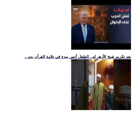
.. بعد تكريم شيخ الأزهر له.. الطفل أنس يبدع في تلاوة القرآن بدو