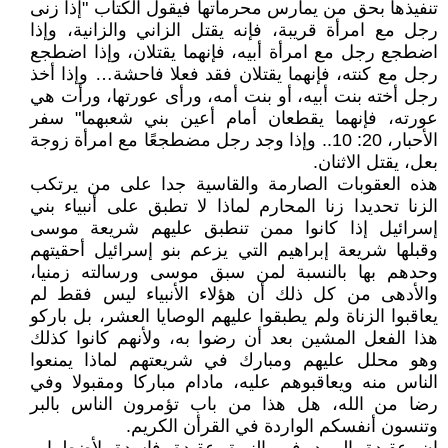
تنفيذها بحق من يمارس محرماتها فيقول الكتاب "إذا زنى
رجل مع امرأة قريبة، فإنه يقتل الزاني والزانية، وإذا
اضطجع رجل مع امرأة أبيه، فإنهما يقتلان، وإذا اضطجع
رجل مع كنته، فإنهما يقتلان فقد فعلا فاحشة… وإذا أخذ
رجل أخته بنت أبيه، أو بنت أمه، ورأى عورتها، ورأت هي
عورته، فإنهما يقطعان أمام أعين بني شعبهما" سفر
الأحبار، 20: 10.. وإذا وجد رجل مضطجعًا مع امرأة زوجة
بعل، يقتل الاثنان.
هذه العقوبات الصارمة والقاسية جدا على من يرتكب
الزنا تحديدا زنا المحارم لماذا لا تطبق على أنبياء بني
إسرائيل إذا كانوا ممن تنطبق عليهم شريعة موسى
وقبلها شريعة إبراهيم التي يزعم بنو إسرائيل أحقيتهم
وحدهم بها بالنسبة لمن سبق موسى ورسالته زمنيا،
والأدهى من كل ذلك أن هؤلاء الأنبياء ليس فقط لم
يعاقبوا الزناة ولم يطبقوا عليهم الوصايا العشر، بل باركو
هذا الفعل المشين بعد أن رضوا به، ولأنهم كانوا كذلك
وهو محلل عليهم ومبارك في شريعتهم لماذا يمنعوا
الناس منه ويعاقبوهم عليه، مادام مباركا ومقبولا وفي
رضا من الله، هل هذا من باب تؤمرون الناس بالبر
وتنسون أنفسكم الواردة في القرأن الكريم.