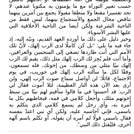
حسب تعبير التوراة مع ما يؤمنون به مكتوبا عندهم، لا
نجد تفسيرا مقنعا ولا منطقا مقبولا يجمع بين أمرين بينهما
تناقض محال الجمع والأستجماع بينهما، ليس فقط من
الناحية الشرعية ولكن أيضا من الناحية الأخلاقية التي
عليها البشر الأسوياء.
وخير دليل على ذلك ما أورده العهد القديم، ونبّه إليه، إذ
جاء فيه ما يلي: “بل كن كاملًا لدى الرب إلهك، لأنّ تلك
الأمم التي أنت طاردها تصغي إلى المنجمين والعرافين،
وأما أنت فلم يُجِز لك الرب إلهك مثل ذلك، يقيم لك الرب
إلهك نبيًا مثلي من وسطك، من إخوتك، فله تسمعون،
وفقًا لكل ما سألته الرب إلهك في حوريب، في يوم
الاجتماع، قائلًا: لن أواصل سماع صوت الرب إلهي، ولن
أرى بعد الآن هذه النار العظيمة، لئلا أموت فقال لي
الرب: قد أحسنوا في ما قالوا سأقيم لهم نبيًا من سبط
إخوتهم مثلك، وأجعل كلامي في فمه، فيخاطبهم بكل ما
آمره به، وأي رجل لم يسمع كلامي الذي يتكلم به
باسمي، فإني أحاسبه عليه، ولكن أي نبي اعتدّ بنفسه
فقال باسمي قولًا لم آمره أن يقوله، أو تكلم باسم آلهة
أخرى، فليُقتل ذلك النبي”.