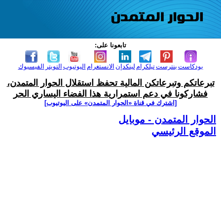
تابعونا على:
بودكاست
بنترست
تيلكرام
لينكدإن
الانستغرام
اليوتيوب
التويتر
الفيسبوك
تبرعاتكم وتبرعاتكن المالية تحفظ استقلال الحوار المتمدن،
فشاركونا في دعم استمرارية هذا الفضاء اليساري الحر
[اشترك في قناة ‫«الحوار المتمدن» على اليوتيوب]
الحوار المتمدن - موبايل
الموقع الرئيسي