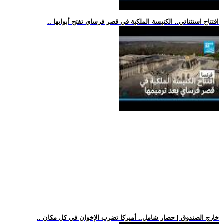
.. افتتاح استثنائي.. الكنيسة الملكية في قصر فرساي تفتح أبوابها
.. خارج الصندوق | حصار شامل.. أميركا تضرب الإخوان في كل مكان