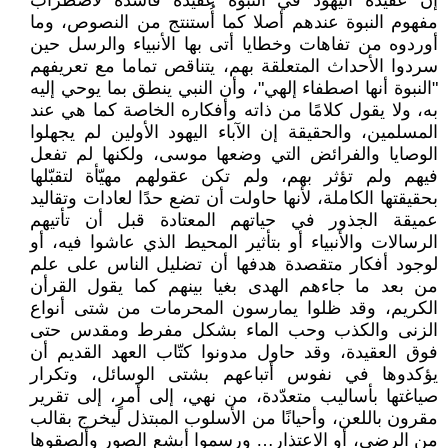
إن عقيدة اليهود في النبوة عقيدة فاسدة لأضطراب
مفهوم النبوة عندهم أصلا كما أُستنتج من النصوص، وما
أوردوه من تفاهات وخطايا أتى بها الأنبياء والرسل حين
سردوا الأحداث المتعلقة بهم، يتناقص تماما مع تعريفهم
"النبوة أنها اصطفاء إلهي"، وأن النبي ينطق بما يوحي إليه
به، ولا يقول كلامًا من ذاته وأفكاره الخاصة كما هي عند
المسلمين، والحقيقة إن الآباء اليهود الأولين لم يجهلوا
الوصايا والفرائض التي وضعها موسى، ولكنها لم تفعل
فيهم ولم تؤثر بهم، ولم تكن عقولهم مهيّأة لتقبّلها
بحقيقتها الكاملة، لأنها حاولت أن تضع حدًا لعادات وتقاليد
عميقة الجذور في حياتهم المعتادة قبل أن تأتيهم
الرسالات والأنبياء أو بتأثير المحيط الذي عاشوا فيه، أو
لوجود أفكار متقصدة هدفها أن تضليل الناس على علم
من بعد ما جاءهم الهدى بغيا بينهم كما يقول القرأن
الكريم، وقد ظلوا يمارسون المحرمات من شتى أنواع
الزنى والكذب وحب الماء بشكل مفرط ومقدس حتى
فوق العقيدة، وقد حاول مدونوا كتّاب العهد القديم أن
يؤكدوها في نفوس أتباعهم بشتى الوسائل، وتكرار
صياغتها بأساليب متعدّدة، من نهي، إلى أمرٍ، إلى تقرير
مقرون باللعن، وأحيانًا من الأسلوب المبتذل ليخرج بقالب
من الرضى، أو الاعتذار… ورسموا أبشع الصور وألصقوها