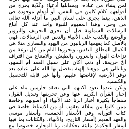
لمن يشاء من عباده، وبمقابلها أدعياء وكَذَبة يخرج من
أفواههم كلام كامن في النفس، أو أوهام موجودة في
الذهن، بينما يجري على لسان النبي ما أنزله الله تعالى
من وحي، وهذا المفهوم للنبوة واحد عند كل أتباع
الرسالات السماوية قبل أن يجري التحريف والتزوير
والوضع والكذب على الأنبياء والدس في الرسالات، فهي
بالأصل كما يفهمها الربانيون من اليهود والنصارى مثلا هي
الكمال المطلق للنفس، وتحررها التام من كل نزعة من
نزاعات الهول، والغرور، والطيش، والامتناع من اقتراف
أيّ جريمة، أو ذنب أكان على سبيل العمد أم السهو،
وبالتالي هي موهبة إلهية يتفضل بها الله على عباده بعد
توفر الأرضية لإفاضتها عليهم، وأنها غير قابلة للتحصيل
والكسب.
ولكن عندما نعود لكتبهم التي نعتقد جازمين بناء على
إخبار القرأن الكريم عنها وعن تحريفها وتبديل القول،
سنفاجأ بكثيرة أخبار الزنا عند الأنبياء أو أصولهم وخاصة
ممن كانوا من سلالة يعقوب أو من الأسباط خاصة في
كتاب التوراة، وفي الأسفار الخمسة، وأسفار موسى
والعهد القديم (أسفار التاريخ، والأنبياء، والكتابات بما فيها
أسفار الحكمة) مليئة بحكايات زنا المحارم خصوصا مع