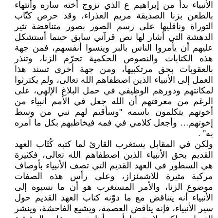
الأنبياء بدأ من إبراهيم ع الذي تزوج أخته ساره وأنتهاء
بالطعن بزنا الصديقة مريم العذراء، وقد حرص كتّاب
التوراة وناقليها على رسم الصور بصور متناقضة تثير
الدهشة التي أشار لها نص قرآني سابق حينما أستشكل
عليهم أن يأمروا الناس بالبر وينسوا أنفسهم، فمن جهة
هذه الكتابات والنصوص الحكمية تحرّم الزنا، وتنذر
بالعقوبات بحق مرتكبيها، ومن جهة أخرى تسند هذا
العمل إلى الأنبياء الذين اصطفاهم الله تعالى، ولم يكترثوا
لمكانتهم ودورهم الوظيفي في حمل البلاغ الإلهي، على
الرغم من معرفتهم أن الله جعل في الأمم أنبياء من
أخوتهم يتكلمون باسمه "وسأقيم لهم نبي من وسط
إخوتهم… وأجعل كلامي في فمه فيخاطبهم بكل ما آمره
به” .
ولكن في المقابل يستغرب القارئ لما كتبه كُتّاب العهد
القديم بحق الأنبياء الذين اصطفاهم الله تعالى، فكثيرة
هي السطور في العهد القديم التي تصف الأنبياء بأوصاف
مركبة مثيرة للاشمئزاز، وعلى رأس هذه الصفات
موضوع الزنا، والأمر المستغرب هو أن ما نسبوه إلى
الأنبياء أنه يتناقض مع ما دوّنه كتاب العهد القديم حول
سير الأنبياء، فإنه يناقض العصمة، ويشيع الفاحشة، وينشر