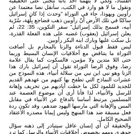
الفساد، ولكي لا يتهمنا أحد بأننا نتجنى على الحقيقية
ونقول ما لا هو وارد في الكتب، سأنقل نصا معتمدا عن
رأوبين ويهوذا، جاء في التوراة "وحدث إذا كان إسرائيل
ساكنًا في تلك الأرض أنّ رأوبين ذهب فضاجع بِلْهَة، سُرّية
أبيه، فسمح بذلك إسرائيل” سفر التكوين، 35: 22، لم
يعلن إسرائيل (يعقوب) غضبه على هذه الفعلة القذرة،
بل سكت عليها وبارك ابنه البكر رأوبين.
ليس فقط قبول الدناءة والزنا بالمحارم بل أصافت
التوراة ما يتناقض مع أخلاقيات الإنسان البسيط وربما
حتى اللا متدين ولا مؤمن، فالسكوت كما يقال علامة
رضا، وفوق الرضا التوراة تقول أن إسرائيل بارك هذا
الزنا وهو نبي ابن نبي من سلالة أنبياء، هذه النموذج من
عشرات النماذج التي تطفح بها كتبهم من عهدهم القديم
للجديد للتلمود لكل ما خطت أياديهم من تحريف وإهانة
للرسل والأنبياء، لذا فأنا أرى أن موضوع العصمة عند
المسلمين مرتبط أساسا بالدفاع عن الأنبياء في مقابل
المس والإهانة التي مارسها اليهود ضدهم، وقد تكون ردة
فعل مسبقة ضد هذا المنهج وليس إيمانا مصدره الأعتقاد
الصحيح الكامل.
والحقيقة أن أي إنسان عاقل سيتبادر إلى ذهنه سؤال
جوهري ومهم بخصوص أخلاقيات الأنبياء والرسل كما ترد