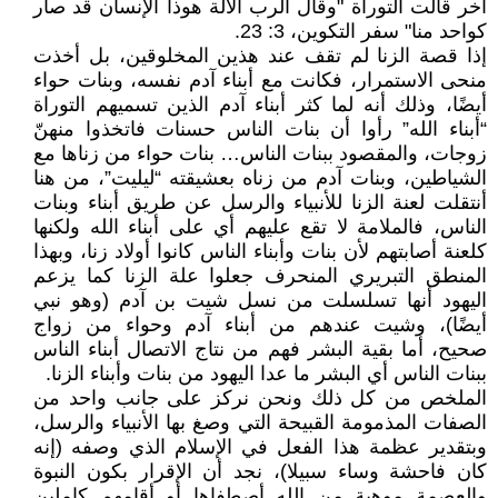
آخر قالت التوراة "وقال الرب الألة هوذا الإنسان قد صار
كواحد منا" سفر التكوين، 3: 23.
إذا قصة الزنا لم تقف عند هذين المخلوقين، بل أخذت
منحى الاستمرار، فكانت مع أبناء آدم نفسه، وبنات حواء
أيضًا، وذلك أنه لما كثر أبناء آدم الذين تسميهم التوراة
“أبناء الله” رأوا أن بنات الناس حسنات فاتخذوا منهنّ
زوجات، والمقصود ببنات الناس… بنات حواء من زناها مع
الشياطين، وبنات آدم من زناه بعشيقته “ليليت”، من هنا
أنتقلت لعنة الزنا للأنبياء والرسل عن طريق أبناء وبنات
الناس، فالملامة لا تقع عليهم أي على أبناء الله ولكنها
كلعنة أصابتهم لأن بنات وأبناء الناس كانوا أولاد زنا، وبهذا
المنطق التبريري المنحرف جعلوا علة الزنا كما يزعم
اليهود أنها تسلسلت من نسل شيت بن آدم (وهو نبي
أيضًا)، وشيت عندهم من أبناء آدم وحواء من زواج
صحيح، أما بقية البشر فهم من نتاج الاتصال أبناء الناس
ببنات الناس أي البشر ما عدا اليهود من بنات وأبناء الزنا.
الملخص من كل ذلك ونحن نركز على جانب واحد من
الصفات المذمومة القبيحة التي وصغ بها الأنبياء والرسل،
وبتقدير عظمة هذا الفعل في الإسلام الذي وصفه (إنه
كان فاحشة وساء سبيلا)، نجد أن الإقرار بكون النبوة
والعصمة موهبة من الله أصطفاها أو أقامهم كاملين