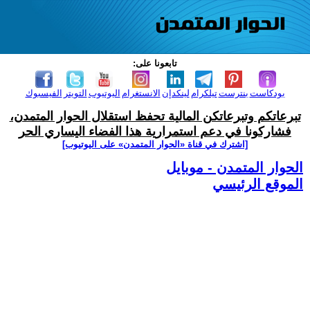
تابعونا على:
بودكاست
بنترست
تيلكرام
لينكدإن
الانستغرام
اليوتيوب
التويتر
الفيسبوك
تبرعاتكم وتبرعاتكن المالية تحفظ استقلال الحوار المتمدن،
فشاركونا في دعم استمرارية هذا الفضاء اليساري الحر
[اشترك في قناة ‫«الحوار المتمدن» على اليوتيوب]
الحوار المتمدن - موبايل
الموقع الرئيسي