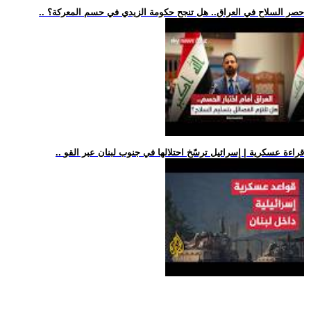
.. حصر السلاح في العراق.. هل تنجح حكومة الزيدي في حسم المعركة؟
.. قراءة عسكرية | إسرائيل ترسّخ احتلالها في جنوب لبنان عبر القو