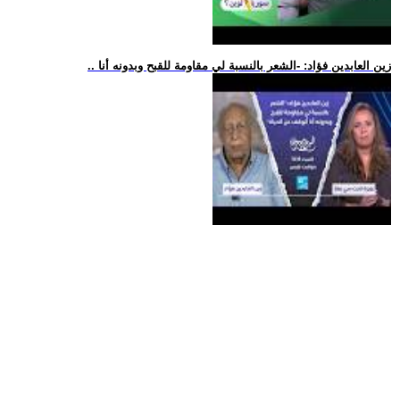
.. زين العابدين فؤاد: -الشعر بالنسبة لي مقاومة للقبح وبدونه أنا