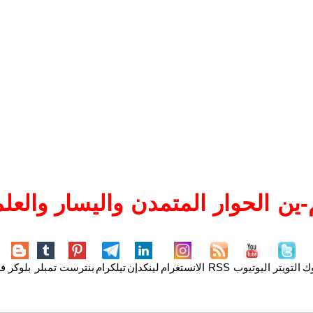
ين الحوار المتمدن واليسار والعلم
وك
التويتر
اليوتيوب
RSS
الانستغرام
لينكدإن
تيلكرام
بنترست
تمبلر
بلوكر
فل