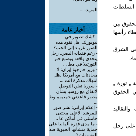
 السلطات
المزيد.....
لحقوق بين
أخبار عامة
طاء رأسها
-
كشك تصوير في
نيويورك.. هل تقود هذه
الصور غرباء إلى الحب؟
في الشرق
-
رغم فقدانه البصر.. رجل
ة.
يتحدى واقعه ويصنع خبز
التورتيلا في مط ...
-
وزير خارجية إيران: لا
محادثات مع أمريكا بظل
انتهاك مذكرة الت ...
 „ ثورة „
-
سوريا تعلن التوصل
في الحقوق
لاتفاق مع روسيا بشأن
مصير قاعدتي حميميم وط
...
-
إعلام إيراني: نشر صور
والتقاليد
للمرشد الأعلى مجتبى
خامنئي في أماكن عا ...
-
ما مدى قدرة ألمانيا على
 على رجل
حماية منشآتها الحيوية ضد
المسيرات؟