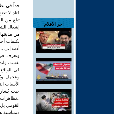
جداً في نظ
فتاة لا تض
اخر الافلام
إشعال الشا
من مدينتها 
بكلمات أخر
أدت إلى „ 
ونعرف في 
نفسه، واند
في الواقع 
ويتحمل ويُ
الأسباب الت
حيث يُشار
..تظاهرات 
القومي بل ا
وبمناسبة ه