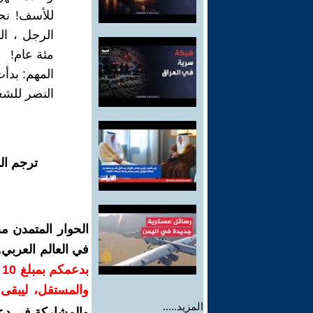
للأسف! نح
الرجل ، ا
مئة عام!
المهم: بدأ
النصر للشع
ترجم ال
الحوار المتمدن م
في العالم العربي
ب
والمستقل، ليبقى ص
المزيد.....
والمشاركة في دع