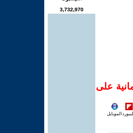
3,732,970
انية على
يبورد
الموبايل