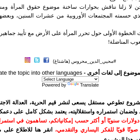
ن لا زلنا نناقش بحوارات ساخنة موضوع حقوق المرأة ومسا
لذي حسمته المجتمعات الأوروبية من عشرات السنين، وبعضها
ت الخطوة الأولى حول تحرر المرأة على الأرض مع تأييد جماهي
وب المناضلة!
#محيي_الدين_محروس (هاشتاغ)
موضوع إلى لغات أخرى -
ate the topic into other languages
Powered by
Translate
شروع تطوعي مستقل يسعى لنشر قيم الحرية، العدالة الاجتم
. ولضمان استمراره واستقلاليته، يعتمد بشكل كامل على دعمك
دعمكم بمبلغ 10 دولارات سنويًا أو أكثر حسب إمكانياتكم، تساهمون في استم
وتًا قويًا للفكر اليساري والتقدمي
،
انقر هنا للاطلاع على 
م هذا المشروع
.