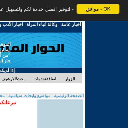
موافق - OK
لتوفير افضل خدمة لكم ولتسهيل عملي
أخبار عامة
-
وكالة أنباء المرأة
-
اخبار الأدب و
الموقع
يسارية
"من أج
حاز ال
إذا لديك
الزوار
اضافة/خدمات
بحث/الارشيف
الصفحة الرئيسية
-
مواضيع وابحاث سياسية
-
مح
تبرعاتكم