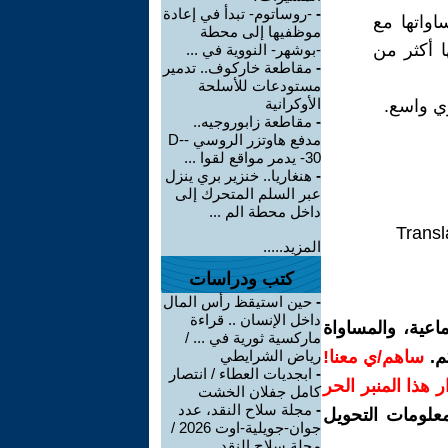
-
-روساتوم- تبدأ في إعادة
واتها مع
موظفيها إلى محطة
 أكثر من
-بوشهر- النووية في ...
-
مقاطعة خاركوف.. تدمير
مستودعات للأسلحة
الأوكرانية
ري واسع.
-
مقاطعة زابوروجيه..
مدفع هاوتزر الروسي -D-
30- يدمر مواقع لقوا ...
-
هنغاريا.. خنزير بري ينزل
عبر السلم المتحرك إلى
داخل محطة الم ...
Transl
المزيد.....
كتب ودراسات
-
حين استيقظ رأس المال
داخل الإنسان .. قراءة
اعية، والمساواة
ماركسية ثورية في ... /
م.
ساهم/ي معنا!
رياض الشرايطي
-
ابجديات العطاء / انتصار
رار هذا المنبر الحر
كامل جفلان الخشت
-
مجلة سلاح النقد، عدد
معلومات التحويل
جوان-جويلية-اوت 2026 /
مجلة سلاح النقد