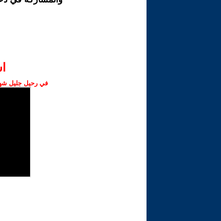
ا‫
في رحيل جليل شهبا