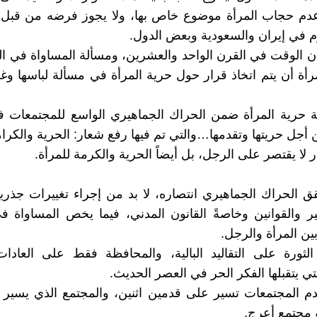
دم حجاب المرأة موضوع خاص بها، ولا يجوز فرضه من قبل
وم في إيران والسعودية وبعض الدول.
ان الوقت في القرن الواحد والعشرين، ومسألة المساواة في ا
رأة أن يتم اتخاذ قرار حول حرية المرأة في مسألة لباسها وغ
ية حرية المرأة ضمن الحراك الجماهيري الواسع للمجتمعات 
أجل حريتها وتقدمها…والتي تم فيها رفع شعار: الحرية والكرام
 لا يقتصر على الرجل، بل أيضاً الحرية والكرمة للمرأة.
ق الحراك الجماهيري انتصاره، لا بد من إجراء تغييرات جذرية
ر والقوانين وخاصةً القانون المدني، فيما يخص المساواة 
ين المرأة والرجل.
لثورة على التقاليد البالية، والمحافظة فقط على العادات 
التي يتقبلها الفكر الحر في العصر الحديث.
دم المجتمعات تسير على قدمين اثنين، والمجتمع الذي يسير
 مجتمع أعرج.