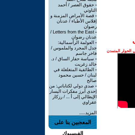
-
حقوق العصر / أحمد
التاوتي
-
قصة الأمراض المزمنة و
إفلاس الأطباء / عدنان
رضوان
Letters from the East /
-
عدنان رضوان
-
العولمة الرأسمالية:
جدل المجرد والملموس /
الحوار المتمدن
فاخر جاسم
-
سياسة حفار الساق / د.
خالد زغريت
-
الطائفية المتغلغلة في
لبنان / حسين محمود
صالح
-
صدى دولي لكتاباتي: من
إحدى أبرز مفكرات اليسار
الإيطالي إلى أ ... / رزكار
عقراوي
المزيد.....
المعجبين بنا على
الفيسبوك