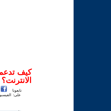
كيف تدعم-
الانترنت؟
تابعونا
على:
الفيسب