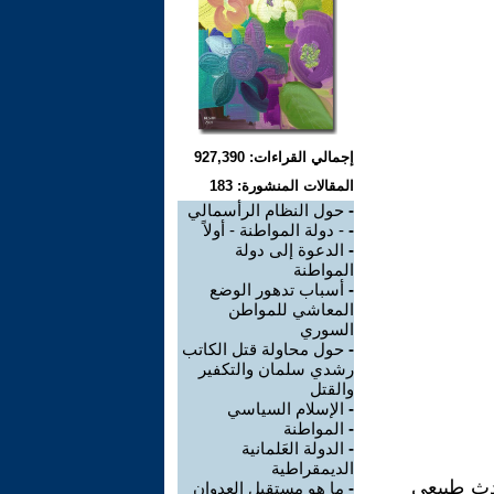
إجمالي القراءات: 927,390
المقالات المنشورة: 183
-
حول النظام الرأسمالي
-
- دولة المواطنة - أولاً
-
الدعوة إلى دولة
المواطنة
-
أسباب تدهور الوضع
المعاشي للمواطن
السوري
-
حول محاولة قتل الكاتب
رشدي سلمان والتكفير
والقتل
-
الإسلام السياسي
-
المواطنة
-
الدولة العَلمانية
الديمقراطية
ادث طبيعي
-
ما هو مستقبل العدوان