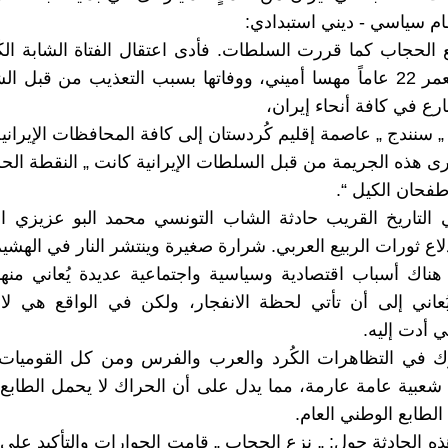
ام سياسي - ديني استبدادي:
ع الحجاب كما قررت السلطات. فأدى اعتقال الفتاة الشابة الكُ
تبلغ من العمر 22 عاماً مهسا أميني، ووفاتها بسبب التعذيب من قبل
رع في كافة أنحاء إيران،
„ سنندج „ عاصمة إقليم كُردستان إلى كافة المحافظات الإيرانية
ى هذه الجريمة من قبل السلطات الإيرانية كانت „ النقطة الحر
طفحان الكيل “.
التاريخ القريب حادثة الشاب التونسي محمد البو عزيزي ا
لاع ثورات الربيع العربي. شرارة صغيرة وينتشر النار في الهشيم
هناك أسباب اقتصادية وسياسية واجتماعية عديدة يُعاني منها
عاني إلى أن تأتي لحظة الانفجار، ولكن في الواقع هي لا 
ي أدت إليه.
ك في التظاهرات الكُرد والعرب والفرس ومن كل القوميات و
شعبية عامة عارمة، مما يدل على أن الحراك لا يحمل الطابع ا
لطابع الوطني العام.
ذه الحادثة حول: „ نزع الحجاب „ قامت الحوارات والتأكيد على