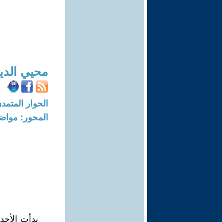
محيي الد
الحوار المتمدن-العدد: 7381 - 22
المحور: مواض
بدأت الأحد