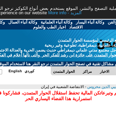
ة التصفح والنشر، الموقع يستخدم بعض أنواع الكوكيز نرجو النق
More info - المزيد
experience on our website
الفن
-
وكالة أنباء اليسار
-
وكالة أنباء العلمانية
-
وكالة أنباء العمال
-
وكا
الاقتصاد
-
اخبار الطب والعلوم
 الرئيسي لمؤسسة الحوار المتمدن
، علمانية، ديمقراطية، تطوعية وغير ربحية
ل مجتمع مدني علماني ديمقراطي حديث يضمن الحرية والعدالة الاجتم
حوار المتمدن على جائزة ابن رشد للفكر الحر والتى نالها أعلام في الفك
م مشاكل تقنية في تصفح الحوار المتمدن نرجو النقر هنا لاستخدام الموقع
كوردي
English
الاخبار
مراكز
الحوار المتمدن
يي الدين محروس
- الانتفاضة الشعبية في إيران
 وتبرعاتكن المالية تحفظ استقلال الحوار المتمدن، فشاركونا 
استمرارية هذا الفضاء اليساري الحر