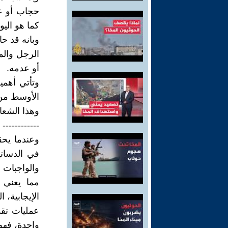
حجاب أو ع
كما هو الي
وبانه قد ح
الرجل والم
أو عدمه.
وتأتي أهم
الأوسط من 
وهذا الشعار
------------
وعندما يحق
في الدساتي
والواجبات ب
مما يعني ا
الإيجابية، 
عمليات تق
واحدة، فهو