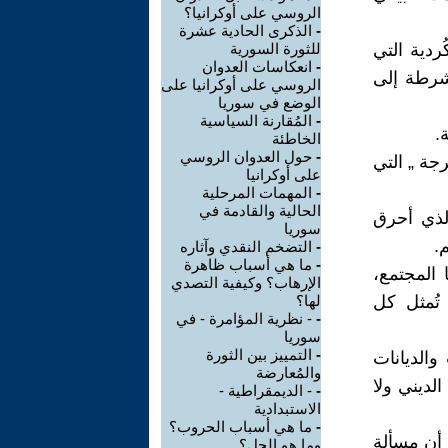
الروسي على أوكرانيا؟
-
الذكرى الحادية عشرة
ردية التي
للثورة السورية
-
انعكاسات العدوان
 الشرطة إلى
الروسي على أوكرانيا على
الوضع في سوريا
-
المُقارنة السياسية
.
الخاطئة
-
حول العدوان الروسي
جة „ التي
على أوكرانيا
-
المهمات المرحلية
الحالية والقادمة في
لذي أحرق
سوريا
.
-
التضخم النقدي وآثاره
-
ما هي أسباب ظاهرة
 المجتمع،
الإرهاب؟ وكيفية التصدي
تُمثل كل
لها؟
-
- نظرية المؤامرة - في
سوريا
-
التمييز بين الثورة
الديانات
والمُعارضة
لديني ولا
-
- الديمقراطية -
الاستبدادية
-
ما هي أسباب الحروب؟
 أن مسألة
وما هو الحل؟