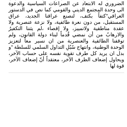
الضروري له الابتعاد عن الصراعات السياسية والدعوة
الى وحدة المجتمع الديني والقومي كما نص في الدستور
العراقي"كتفاً بكتف، لنصنع عراقنا الجديد، عراق
المستقبل، من دون نعرة طائفية، ولا نزعة عنصرية ولا
عقدة مناطقية ولاتمييز، ولا إقصاء ،لم يثننا التكفيرُ
والارهابُ من أن نمضي قُدماً لبناء دولة القانون، ولم
توقفنا الطائفية والعنصرية من ان نسير معاً لتعزيز
الوحدة الوطنية، وانتهاج سُبُلِ التداول السلمي للسلطة "و
بدل ان يريد كل طرف تقوية نفسه على حساب الآخر،
ويحاول إضعاف الطرف الآخر، معتقداً أنّ إضعاف الآخر،
قوة لها