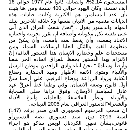
المسيحيون 2.14%، والصابئة كانوا عام 1977 حوالي 16
ألف نسمة، وكان اليهود حوالي 400 نسمة ومن هنا يثبت
بأن عدد المسلمين هم الاكثرية وكانت قيادات هذه
الديانات منصبة من الاديان نفسها ولا علاقة للاخرين بتلك
المهام والدستور يقول . "نحنُ شعبُ العراق الذي آلى
على نفسه بكلِ مكوناته وأطيافه ان يقرر بحريته واختياره
الاتحاد بنفسه، وأن يتعظ لغده بأمسه، وأن يسُنَّ من
منظومة القيم والمُثُل العليا لرسالات السماء ومن
مستجدات علمِ وحضارةِ الانسانِ هذا الدستور الدائم/ إنّ
الالتزام بهذا الدستور يحفظُ للعراق اتحاده الحر شعبا
وأرضاً وسيادةً " نحنُ ابناء وادي الرافدين موطن الرسل
والأنبياء ومثوى الائمة الأطهار ومهد الحضارة وصناع
الكتابة ورواد الزراعة ووضاع الترقيم. على أرضنا سنَّ
أولُ قانونٍ وضعه الانسان، وفي وطننا خُطَّ أعرقُ عهد
عادل لسياسة الأوطان، وفوقَ ترابنا صلى الصحابةُ
والأولياء، ونظَّرَ الفلاسفةُ والعلماء، وأبدعَ الأدباء
والشعراء"الدستور العراقي لعام 2005 الديباجة.
ان سحب المرسوم الجمهوري الذي صدر برقم (147)
لسنة 2013 دون سند دستوري نصه الدستورأو
قانوني،بشأن تعيين الكردنال لويس ساكو هو اجراء
صحيح ليس من شأنه المساس بالوضع الديني أو القانوني