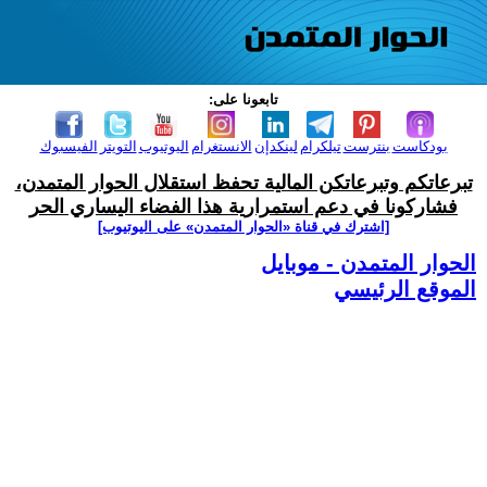
تابعونا على:
بودكاست
بنترست
تيلكرام
لينكدإن
الانستغرام
اليوتيوب
التويتر
الفيسبوك
تبرعاتكم وتبرعاتكن المالية تحفظ استقلال الحوار المتمدن،
فشاركونا في دعم استمرارية هذا الفضاء اليساري الحر
[اشترك في قناة ‫«الحوار المتمدن» على اليوتيوب]
الحوار المتمدن - موبايل
الموقع الرئيسي