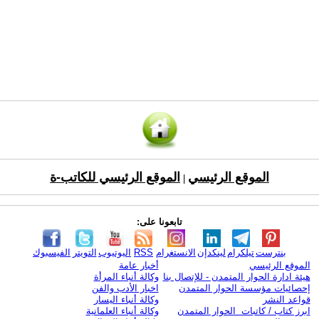
الموقع الرئيسي
الموقع الرئيسي للكاتب-ة
|
تابعونا على:
بنترست
تيلكرام
لينكدإن
الانستغرام
RSS
اليوتيوب
التويتر
الفيسبوك
الموقع الرئيسي
أخبار عامة
هيئة ادارة الحوار المتمدن - للإتصال بنا
وكالة أنباء المرأة
إحصائيات مؤسسة الحوار المتمدن
اخبار الأدب والفن
قواعد النشر
وكالة أنباء اليسار
ابرز كتاب / كاتبات الحوار المتمدن
وكالة أنباء العلمانية