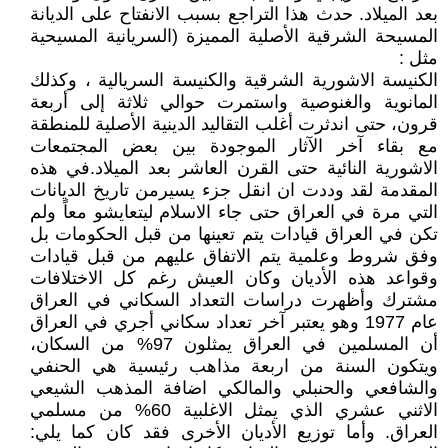
بعد الميلاد. حدث هذا التراجع بسبب الانفتاح على الديانة
المسيحة الشرقية الأصلية المميزة (السريانية المسيحية
مثل :
الكنيسة الاشورية الشرقية والكنيسة السريالية ، وكذلك
المانوية والغنوصية واستمرت حوالي ثلاثة إلى أربعة
قرون، حتى اندثرت أغلب التقاليد الدينية الأصلية للمنطقة
مع بقاء آخر الآثار الموجودة بين بعض المجتمعات
الاشورية النائية حتى القرن العاشر بعد الميلاد.في هذه
المقدمة لقد وددت ان انقل جزء يسيرمن تاريخ الديانات
التي مرة في العراق حتى جاء الاسلام ليتعايشو معاً ولم
تكن في العراق قيادات يتم تعينها من قبل الحكومات بل
وفق شروط وعلمية يتم الاتفاق عليهم من قبل قيادات
وقواعد هذه الأديان وكان العيش رغم كل الاختلافات
مشترك وأظهرت دراسات التعداد السكاني في العراق
عام 1977 وهو يعتبر آخر تعداد سكاني أجري في العراق
أن المسلمين في العراق يمثلون 97% من السكان،
ويتكون السنة من اربعة مذاهب رئيسية هي الحنفي
والشافعي والحنبلي والمالكي اضافة المذهب الشيعي
الاثني عشري الذي يمثل الاغلبية 60% من مسلمي
العراق. وأما توزيع الأديان الأخرى فقد كان كما يلي: