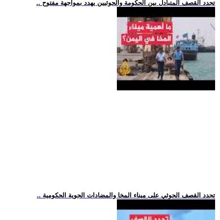
.. تجدد القصف المتبادل بين الحكومة والحوثيين يهدد بمواجهة مفتوح
.. تجدد القصف الحوثي على ميناء المخا والمضادات الجوية الحكومية