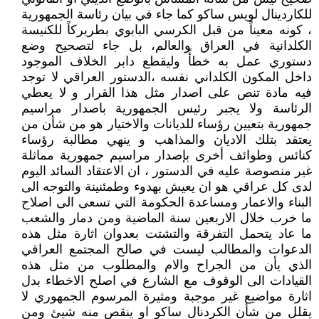
للكاردينال لويس ساكو كما جاء في بيان رئاسة الجمهورية
، كونه معيناً من قبل الكرسي البابوي بطريركاً للكنيسة
الكلدانية في العراق والعالم، بل جاء لتصحيح وضع
دستوري عمل به خطأً وليقطع دابر الخلاف الموجود
داخل المكون الكلداني نفسه ،الدستور العراقي لا توجد
فيه مادة تنص على اصدار مثل هذا القرار و لا يعطي
الرئاسة ولا يجبر رئيس الجمهورية باصدار مراسيم
جمهورية بتعيين رؤساء للديانات والاختيار هو من شأن من
يعتقد بتلك الاديان والمذاهب و ينهي مطالبة رؤساء
كنائس وطوائف أخرى بإصدار مراسيم جمهورية مماثلة
غير منصوصة عليه في الدستور ، ان الاعتقاد السائد اليوم
لدى كل عراقي هو ان يعيش بهدوء وطمئنينة والتوجه الى
البناء والاعمار ومساعدة الحكومة التي تسعى الى اصلاح
ما خرب خلال الاربعين سنة الماضية ومن دمار والشعب
ما عاد يتحمل التفرقة والتشتت بعدوان اثارة مثل هذه
الدعوات والمطالب ليست في صالح المجتمع العراقي
الذي يأن من الجراح والام والمطلوب من مثل هذه
القيادات الى الوقوف مع الشارع في اصلح الاخطاء بدل
اثارة مواضيع غير موجبة ومثيرة المرسوم الجمهوري لا
يقلل من شأن الكردنال ساكو او ينقص منه شيئ ومن