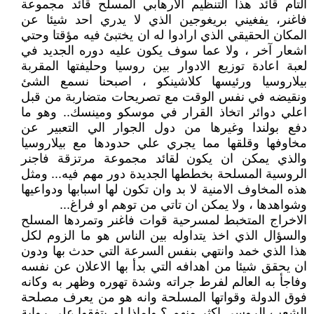
التام قائد هذا التنظيم الارهابي المسلح قائد مجموعة
فاغنر، يفغيني بريغوجين الذي لا يدري احد شيئا عن
المكان الحقيقي الذي ارادوا له ان يختبئ فيه مؤقتا وحتي
اشعار آخر ، ولا عما سوف يكون عليه دوره الجديد في
لعبة اعادة توزيع الادوار بين روسيا وحليفتها المقربة
بيلاروسيا ورئيسها كلاشينكو ، اصبحنا نسمع الشئ
ونقيضه في نفس الوقت مع تصريحات متضاربة من قبل
اعلي دوائر اتخاذ القرار في موسكو ومينسك.. وهو ما
دفع بولندا وغيرها من دول الجوار الي التعبير عن
مخاوفها وقلقها مما يجري علي حدودها مع بيلاروسيا
والذي يمكن ان يكون لقائد مجموعة مرتزقة فاجنر
الروسية المسلحة بخططها الجديدة دور مهم فيه... ومثل
هذه المخاوف الامنية لا بد وان تكون لها اسبابها ودواعيها
وشواهدها ، ولا يمكن ان تاتي من توهم او فراغ...
الاخراج المتخبط لمسرحية قوات فاغنر وتمردها المسلح
والسؤال الذي اخذ يتداوله بين الناس هو ما الزوم لكل
هذا الذي خمد وانتهي بنفس السرعة التي حدث بها ودون
ان يحقق شيئا من اهدافه التي بدأ بها الاعلان عن نفسه
وفاجأ به العالم لفرط جراته وشدة تهوره وظهر به وكانه
فوق الدولة وقواتها المسلحة وانه هو من يعرف مصلحة
الشعب الروسي اكثر منهم ؟ ولماذا لم يتفقوا علي رواية