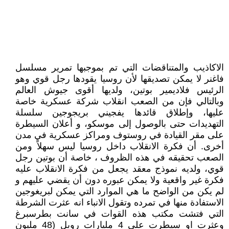
الاكاذيب والمتناقضات التي تم بموجبها تمرير مسلسل
فاغنر لا يمكن تصديقها لأن روسيا يقودها رجل قوي وهو
الرئيس فلاديمير بوتين، ولديها أقوى جيوش العالم
وبالتالي فإن من الصعب انقلاب شركة عسكرية خاصة
عليها، وإطلاق قائدها يفجيني بريجوجين سلسلة
التهديدات حتى بالوصول إلى موسكو، و أعلان السيطرة
على مقر القيادة في روستوف ومراكز عسكرية في مدن
أخرى. أن فكرة الانقلاب داخل روسيا ليس سهلاً ومن
الصعب تحقيقه في هذه الظروف ، خاصة أن بوتين رجل
قوي، ولديه نموذج معقد يجعل من فكرة الانقلاب عليه
فكرة غير واقعية ولا يمكن عبوره دون أن يقضي عليهم و
لم يكن من الواضح ما هي الموارد التي يمكن لبريغوجين
الاستفادة منها في تمرده وتقول الانباء انه عثرت الشرطة
التي فتشت مكتب هذه القوات في سانت بطرسبرغ
وعثرت او سيطرت على 4 مليارات روبل (48 مليون