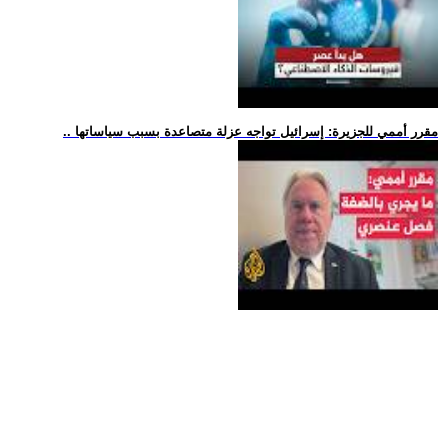
.. مقرر أممي للجزيرة: إسرائيل تواجه عزلة متصاعدة بسبب سياساتها