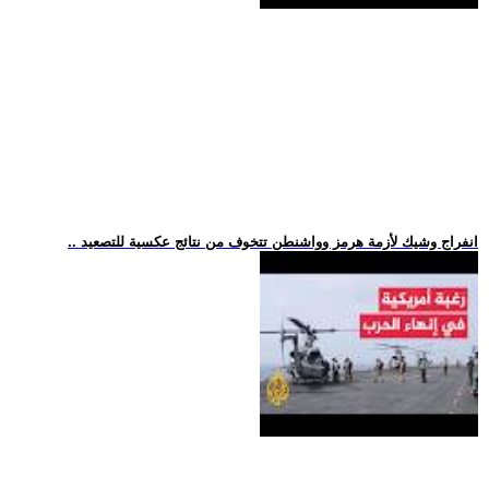
.. انفراج وشيك لأزمة هرمز وواشنطن تتخوف من نتائج عكسية للتصعيد