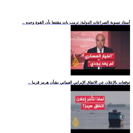
.. أستاذ تسوية الصراعات الدولية: ترمب بات مقتنعا بأن القوة وحده
.. توقعات بالإعلان عن الاتفاق الإيراني العماني بشأن هرمز قريبا