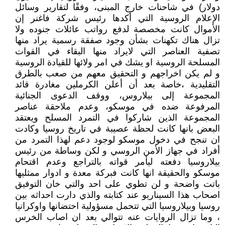
دولار) في شاحنات خارج المبنى، وفقًا لتقارير وسائل
الإعلام الروسية التي أكدها رئيس شركة فاغنر إن
الأموال كانت مخصصة لدفع رواتب عائلات جنوده ولا
تزال هناك تكهنات بشأن وجود صفقة رسمية يراد منها
تصفية العناصر التي لايراد منها البقاء في القوات
المسلحة الروسية او يشك في امر ولائها للقيادة الروسية
و لم يكن اخراجهم و التحقيق معهم من صعب بالطرق
التقليدية ،خاصة بعد أن أعلن الكرملين مغادرة قائد
المجموعة إلى بيلاروس، ووقف الدعوى الجنائية
المرفوعة ضده في موسكو، وعدم ملاحقة عناصر
المجموعة الذين شاركوا في التمرد المسلح ويعتقد
البعض بانها كانت لحظة عصيبة في تاريخ روسيا وكادت
ان تنجح في دخول موسكو لوجود دعم لهذا التمرد من
أفراد في جهاز الأمن الروسي و لكن وساطة من رئيس
بيلاروسيا دفعته ليأمر قواته بالتراجع وعدم اقتحام
موسكو والحقيقة انها كانت فبركة معدة و ادوار ممثليها
باتت واضحة و لن تطوي على احد والتي خان التوفيق
اصحاب هذا السيناريو عند كتابته والذي دارت احداثه بين
روسيا وبيلاروسيا التي تتحمل مسؤولية احتضانها واوكرانيا
، وما تزال الروايات عنه تتوالي بعد ان اصاب الخرس