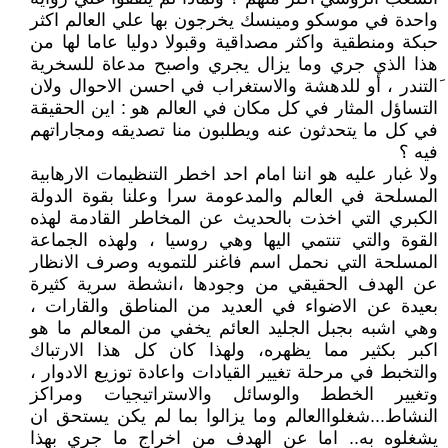
واحدة في موسكو ومينسك يخرجون بها علي العالم اكثر
حبكة ومنطقية واكثر مصداقية وقبولا دوليا عاما لها من
هذا الذي جري وما يزال يجري واصبح مدعاة للسخرية
َالتندر ، أو للدهشة والاستغراب في احسن الاحوال ولان
التساؤل المثار في كل مكان في العالم هو : اين الحقيقة
في كل ما يتحدثون عنه ويطلبون منا تصديقه ومجاراتهم
فيه ؟
ولا غبار عليه هو اننا امام احد اخطر التنظيمات الارهابية
المسلحة في العالم والمدعومة سرا وعلنا بقوة الدولة
الكبري التي اخذت بالحديث عن المخاطر القادمة لهذه
القوة والتي تنتمي اليها وهي روسيا ، ولهذه الجماعة
المسلحة التي نحمل اسم فاغنر للتمويه وصرف الانظار
عن الهدف الحقيقي من وجودها ،انشطة سرية كثيرة
بعيدة عن الاضواء في العديد من المناطق والقارات ،
وهي اشبه بجبل الجليد العائم يخفي من المعالم ما هو
اكبر بكثير مما يظهره، ولهذا كان كل هذا الارتباك
والتخبط في مرحلة تغيير القيادات واعادة توزيع الادوار ،
وتغيير الخطط والوسائل والاستراتيجيات ومراكز
النشاط...شغلواالعالم وما يزالوا بما لم يكن يستحق ان
يشغلوه به.. اما عن الهدف من اخراج ما جري بهذا