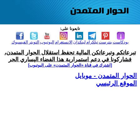
تابعونا على:
بودكاست
بنترست
تيلكرام
لينكدإن
الانستغرام
اليوتيوب
التويتر
الفيسبوك
تبرعاتكم وتبرعاتكن المالية تحفظ استقلال الحوار المتمدن،
فشاركونا في دعم استمرارية هذا الفضاء اليساري الحر
[اشترك في قناة ‫«الحوار المتمدن» على اليوتيوب]
الحوار المتمدن - موبايل
الموقع الرئيسي