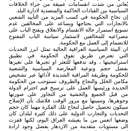
يُعاني من شدت انقسامات عميقة من جراء الخلافات
السياسية بين القيادات الحاكمة والمتصدية لادارة البلد.
إن نجاح الحكومة في كسب المزيد من التأييد الشعبي
بالانجازات التي يحتاجها ويساعد على المخالفين عدم
تسويغ استمرار حالة الانقسام والانغلاق ويفتح الباب على
مصراعيه للمخالفين لاستثمار سياسة الباب المفتوح
للانضمام إلى العمل مع الحكومة.
ان البيئة السياسية العراقية الحالية تمثل ابرز التحديات
التي تعترض طريق تفوق الحكومة في تطبيق
استراتيجيتها ، وقد تدفعها للتعثر او تجبرها على تغيرها
بفضل حجم ونوعية المعارضة السياسية والشعبية
للحكومة وطريقة المراقبة الشديدة لأدائها عبر تشخيص
مكامن الخلل والنجاح والظروف تستوجب من الحكومة
الجديدة ورئيسها العمل على ترسيخ قيم احترام الدولة
من قبل الجميع والخشية من التجاوز على صورتها
وجوهرها، وتنميتها مع مرور الوقت فلاشك بأن الإصلاح
سيكون تحصيل حاصل لنجاح تلك الفكرة مهما كان حجم
التحديات والتجارب الدولية على ذلك كثيرة لبلدان كان
وضعها اتعس من ما يعيشه العراق اليوم، لكنها قفزت
الى مستويات متقدمة من الازدهار بفضل وجود ارادة