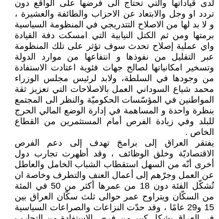
لدى قياداتها والتي تحتاج الى فرضها على الواقع دون
تردد او وجل والابتعاد عن الاحزاب والطائفة والعشيرة ،
و لا بد لها من الاصلاح التتدريجي في المنظومة السياسية
برمتها ومن ثم الكتل النيابية التي امسكت دفة القيادة
واي عملية إصلاح تحدث سوف تؤثر على تلك المنظومة
عبر التقليل من نفوذها و انتفاعها من موارد الدولة
وتسخير امكانياتها لصالح جهات فئوية اعتادت الاستفادة
من وجودها في السلطة، ولابد لرئيس مجلس الوزراء
محمد شياع السوداني العمل بالاصلاحات التي تعزيز ثقة
المواطنين في المؤسّسات الحكوميّة والنظر الى المجتمع
بنظرة واحدة و المساهمة في إدارة الوضع المالي الحرج
للبلد وفي زيادة الفرص أمام المستثمرين من القطاع
الخاص .
يفتقر العراق إلى برامجَ تهدف إلى دعم الفرص
الاقتصاديّة وخلق الوظائف ، وقد أظهرت تجارب دول
أخرى أنّه من السهل استقطاب الشباب الخامل والعاطل
عن العمل وجرّهم إلى أعمال العنف والتطرف وخاصة ان
تُشكّل الفئة دون 18 من عمرها أكثر من 50 في المئة
من السكّان ويتراوح عمر حوالى ثلث سكّان العراق بين
15 و29 عامًا ، وقد حدّت النزاعات والصراعات السياسية
في العراق بشكل كبير من فرص الاستفادة من التجارب