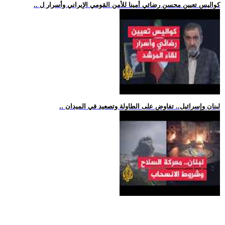
.. كواليس تعيين محسن رضائي أمينا للأمن القومي الإيراني وأسرار ل
.. لبنان وإسرائيل.. تفاوض على الطاولة وتصعيد في الميدان