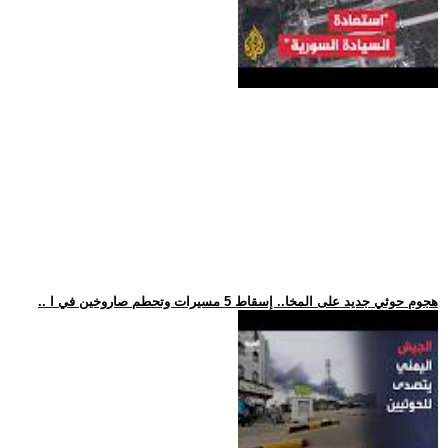
.. هجوم حوثي جديد على المخا.. إسقاط 5 مسيرات وتحطم صاروخين في ا