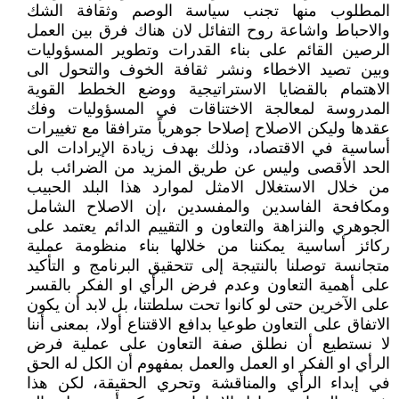
المطلوب منها تجنب سياسة الوصم وثقافة الشك
والاحباط واشاعة روح التفائل لان هناك فرق بين العمل
الرصين القائم على بناء القدرات وتطوير المسؤوليات
وبين تصيد الاخطاء ونشر ثقافة الخوف والتحول الى
الاهتمام بالقضايا الاستراتيجية ووضع الخطط القوية
المدروسة لمعالجة الاختناقات في المسؤوليات وفك
عقدها وليكن الاصلاح إصلاحا جوهرياً مترافقا مع تغييرات
أساسية في الاقتصاد، وذلك بهدف زيادة الإيرادات الى
الحد الأقصى وليس عن طريق المزيد من الضرائب بل
من خلال الاستغلال الامثل لموارد هذا البلد الحبيب
ومكافحة الفاسدين والمفسدين ،إن الاصلاح الشامل
الجوهري والنزاهة والتعاون و التقييم الدائم يعتمد على
ركائز أساسية يمكننا من خلالها بناء منظومة عملية
متجانسة توصلنا بالنتيجة إلى تتحقيق البرنامج و التأكيد
على أهمية التعاون وعدم فرض الرأي او الفكر بالقسر
على الآخرين حتى لو كانوا تحت سلطتنا، بل لابد أن يكون
الاتفاق على التعاون طوعيا بدافع الاقتناع أولا، بمعنى أننا
لا نستطيع أن نطلق صفة التعاون على عملية فرض
الرأي او الفكر او العمل والعمل بمفهوم أن الكل له الحق
في إبداء الرأي والمناقشة وتحري الحقيقة، لكن هذا