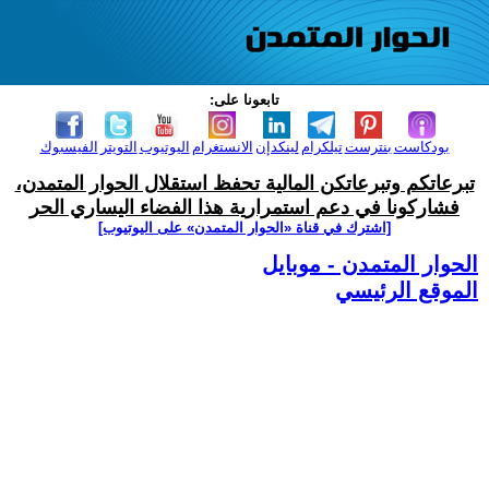
تابعونا على:
بودكاست
بنترست
تيلكرام
لينكدإن
الانستغرام
اليوتيوب
التويتر
الفيسبوك
تبرعاتكم وتبرعاتكن المالية تحفظ استقلال الحوار المتمدن،
فشاركونا في دعم استمرارية هذا الفضاء اليساري الحر
[اشترك في قناة ‫«الحوار المتمدن» على اليوتيوب]
الحوار المتمدن - موبايل
الموقع الرئيسي