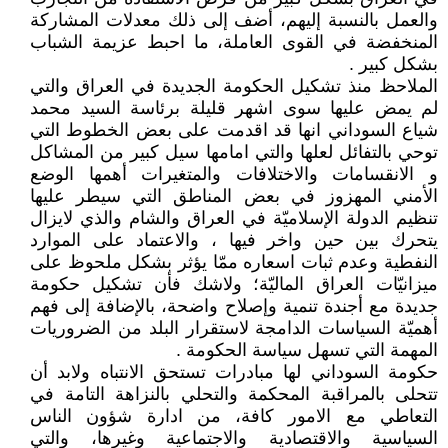
والعمل بالنسبة إليهم، أضف إلى ذلك معدلات المشاركة
المنخفضة في القوى العاملة، ما احبط عزيمة الشباب
بشكل كبير .
الملاحظ منذ تشكيل الحكومة الجديدة في العراق والتي
لم يمض عليها سوى اشهر قليلة برئاسة السيد محمد
شياع السوداني انها قد اقدمت على بعض الخطوط التي
توحي بالتفائل لعلها والتي امامها سيل كبير من المشاكل
و الانقسامات والاختلافات والمتغيرات أهمها الوضع
الأمني المهزوز في بعض المناطق التي سيطر عليها
تنظيم الدولة الإسلاميّة في العراق والشام والذي لايزال
يتحرك بين حين واخر فيها ، والاعتماد على الموارد
النفطية وعدم ثبات اسعاره ممّا يؤثر بشكل ملحوظ على
ميزانيّات العراق الماليّة؛ ولاشك فأن تشكيل حكومة
جديدة مع أجندة تنمية وإصلاح واضحة، بالإضافة إلى فهم
أهميّة السياسات الدامجة لاستقرار البلد من الضروريات
المهمة التي تسهل سياسة الحكومة .
حكومة السوداني لها مبادرات تستحق الانتباه ولابد أن
تتحلى بالمراقبة المحكمة والتحلي بالنزاهة التامة في
التعاطي مع الامور كافة، من ادارة شؤون الناس
السياسية والاقتصادية والاجتماعية وغيرها، والتي