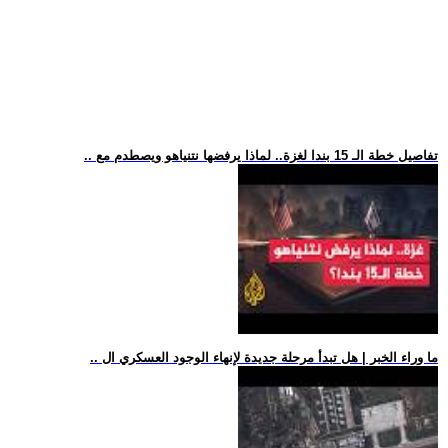
.. تفاصيل خطة الـ 15 بندا لغزة.. لماذا يرفضها نتنياهو ويصطدم مع
.. ما وراء الخبر | هل تبدأ مرحلة جديدة لإنهاء الوجود العسكري ال