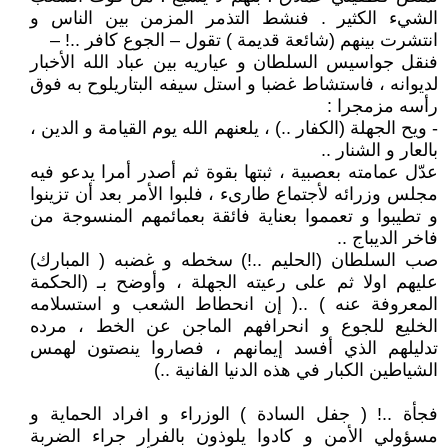
الشيء الكثير . فنشط التذمر المزمن بين الناس و
انتشرت بينهم (شائعة قديمة ) تقول – الجوع كافر ..! –
فنقل جواسيس السلطان و عياريه بين عباد الله الأخبار
لديوانه ، فاستشاط غضبا و استل سيفه البتاريلوح به فوق
رأسه مزمجرا :
- ويح الجهلة (الكفار ..) ، يلعنهم الله يوم القيامة و الدين ،
بالعار و الشنار ..
عدّل عمامته بعصبية ، ثبتها بقوة ثم أصدر أمرا يدعو فيه
مجلس وزرائه لأجتماع طارىء ، فلبوا الأمر بعد أن تزينوا
و تطيبوا و تعمموا بعناية فائقة بعمائمهم المنسوجة من
فاخر الديباج ..
صب السلطان (الحليم ..!) سخطه و غضبه ( المبارك)
عليهم اولا ثم على رعيته الجهلة ، وأوضح بـ (الحكمة
المعروفة عنه ) ..( إن انحطاط الشعب و استسلامه
الخليع للجوع و انحرافهم الماجن عن الخط ، مرده
تدليلهم الذي أفسد إيمانهم ، فصاروا ينصتون لهمس
الشياطين الكبار في هذه الدنيا الفانية ..)
فجأة ..! ( جفل السادة ) الوزراء و افراد الحماية و
مسؤولي الأمن و كادوا يلوذون بالفرار جراء الضربة