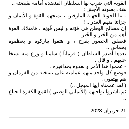
القوية التي ضرب بها السلطان المنضدة أمامه بقبضته ..
هتف بصوته الأجش :
- تبا للخونة الجهلة المارقين ، نمنحهم القوة و الأيمان و
جزائنا منهم الغدر .. !
إن مصالح الوطن في قوّته و ليس قُوتِه ، فامتلاك القوة
أهم من الخَبزِ و الخُبز..
فصفق الحضور بفرح ، و هتفوا يباركوه و يعظموه
بحماس ..
بعدها أصدر السلطان ( فرماناً ) ساميا و وزع منه نسخا
عليهم ، و قال :
- عمموا هذا الأمر و نفذوه بحذافيره .
فوضع كل واحد منهم عمامته على نسخته من الفرمان و
هم يهتفون :
( لقد عممناه أيها المبجل ..)
ثم باشروا بواجبهم (الأيماني الوطني ) لقمع الكفرة الجياع
..
21 حزيران 2023