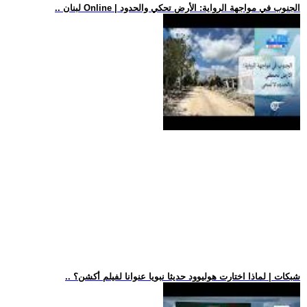
.. لبنان Online | الجنوب في مواجهة الرواية: الأرض تحكي والحدود
.. شبكات | لماذا اختارت هوليوود حديثا نبويا عنوانا لفيلم أكشن؟