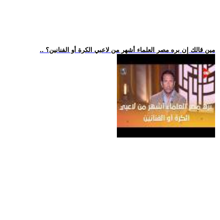
.. مين قالك إن بره مصر العلماء أشهر من لاعبي الكرة أو الفنانين؟