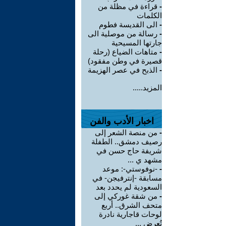
-
قراءة في مظلة من
الكلمات
-
الى القديسة فطوم
-
رسالة من موصلية الى
جارتها المسيحية
-
متاهات الضياع (رحلة
قصيرة في وطن مفقود)
-
الذبح في عصر الهزيمة
المزيد.....
اخبار الأدب والفن
-
من منصة الشعر إلى
رصيف دمشق.. الطفلة
شريفة حاج حسن في
مشهد ي ...
-
-نوفوستي-: موعد
مسابقة -إنترفيجن- في
السعودية لم يحدد بعد
-
من شقة غوركي إلى
متحف الشرق.. أربع
لوحات قاجارية نادرة
تُعرض ...