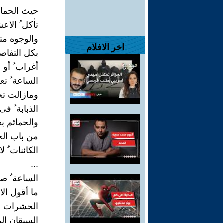
حيث الحمائم
تأكل ُ الاع
والوجوه متش
اخر الافلام
بكل التفاصي
أغراب ٌ أو 
الساعة ٌ تع
ومازالت تح
الذبابة ُ ف
والحمائم ب
من باب الح
الكائنات ُ لا
...
الساعة ُ صف
ما أقول الا
الحشرات ال
السيقان ال