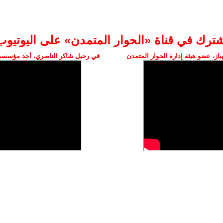
شترك في قناة «الحوار المتمدن» على اليوتيوب
ز، عضو هيئة إدارة الحوار المتمدن
في رحيل شاكر الناصري، أحد مؤسسي 