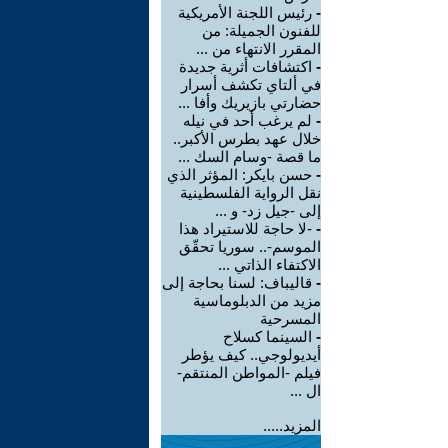
-
رئيس اللجنة الأمريكية
للفنون الجميلة: من
المقرر الانتهاء من ...
-
اكتشافات أثرية جديدة
في ألتاي تكشف أسرار
حضارتي بازيريك وأفا ...
-
لم يرغب أحد في نيله
خلال عهد بطرس الأكبر..
ما قصة -وسام السك ...
-
حسن بايكر: المؤثر الذي
نقل الرواية الفلسطينية
إلى -جيل زد- و ...
-
-لا حاجة للاستيراد هذا
الموسم-.. سوريا تحقّق
الاكتفاء الذاتي ...
-
قاليباف: لسنا بحاجة إلى
مزيد من الدبلوماسية
المسرحية
-
السينما كسلاح
أيديولوجي.. كيف يؤطر
فيلم -المواطن المنتقم-
ال ...
المزيد.....