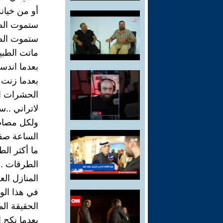
أو من خيانة
ستموت الط
ستموت الط
ماتت الطبي
بعدما اندس
بعدما زنت 
الحشرات ال
لاتراني ..س
ولكل مصاص
الساعة صفر 
ما أكثر ال
الطرقات ..
المنازل الع
في هذا الوق
الحقيقة المط
بعدما نكح ا