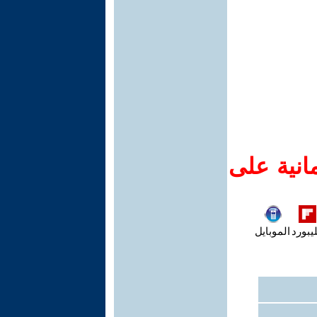
انية على
يبورد
الموبايل