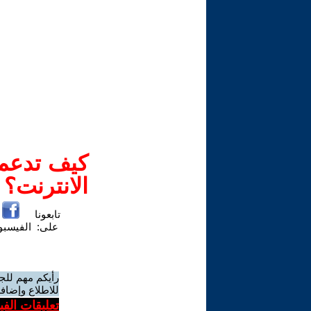
كيف تدعم-
الانترنت؟
تابعونا
على:
الفيسب
رأيكم مهم للج
للاطلاع وإضافة
تعليقات الف