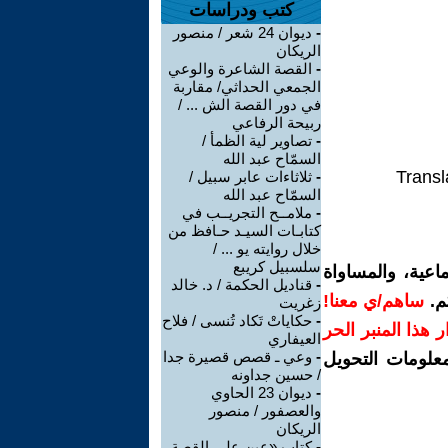
كتب ودراسات
-
ديوان 24 شعر / منصور
الريكان
-
القصة الشاعرة والوعي
الجمعي الحداثي/ مقاربة
في دور القصة الش ... /
ربيحة الرفاعي
-
تصاوير لية الظمأ /
السمّاح عبد الله
Transl
-
ثلاثاءات عابر سبيل /
السمّاح عبد الله
-
ملامــح التجريــب في
كتابـات السيـد حـافظ من
خلال روايته يو ... /
سلسبيل كريبع
اعية، والمساواة
-
قناديل الحكمة / د. خالد
م.
ساهم/ي معنا!
زغريت
-
حكاياتْ تَكاد تُنسى / فلاح
رار هذا المنبر الحر
العيفاري
-
وعي ـ قصص قصيرة جدا
معلومات التحويل
/ حسين جداونه
-
ديوان 23 الحاوي
والعصفور / منصور
الريكان
-
كتاب «عين على القصة