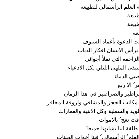
 العلم الرأسمالي للطبيعة
بيعة
بيعة
عة
ت الدعوة بأغماد السيوف
برأس الانسان افكار الذباب
زاحفة التي تملأ أجوائي
تبقى الملهى الليلي لكل الادعياء
يي الدماء
ٌ الا ربع
طراطير والصراصير في هذا الزمان
مكاتب الحجز والمشافي واروقة المخافر
لوية والسفلية وكل الابنية والعمارات
ت تعج ُ بالاموات
لقة اننا تشابهنا جميعا ً
لعلم ُ الرأسمالي ُ فينا أخوات الجينات