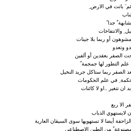
 َ باتت في الارض ِ
شاب
ابهة ٌ جدا ً
ل ِ والانتفاخات
مشوهون أو ربما بلا جينات
دو وتعدو
ت الصفر بعقدين أو ألفين
ي علم التطور لها جمجمة ُ
عد الصفر ربما ستاكل جريد النخيل
كمة ِ في علم الحكومات
بد ان تتغير ..او لا كائنات
ر الا ربع
ن لايستهوي الذباب
زاحفة أيضا لا تستهويها سوى السيقان العارية
مصنوعة ُ من الطين الاصطناعي