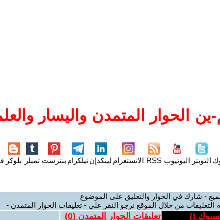
ين الحوار المتمدن واليسار والعلم
وك
التويتر
اليوتيوب
RSS
الانستغرام
لينكدإن
تيلكرام
بنترست
تمبلر
بلوكر
فل
ميع - شارك في الحوار والتعليق على الموضوع
 التعليقات من خلال الموقع نرجو النقر على - تعليقات الحوار المتمدن -
يسبوك (
)
تعليقات الحوار المتمدن (
0
)