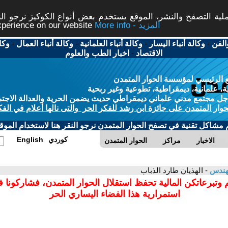
ة التصفح والنشر، الموقع يستخدم بعض أنواع الكوكيز نرجو النق
More info - المزيد
experience on our website
الفن
-
وكالة أنباء اليسار
-
وكالة أنباء العلمانية
-
وكالة أنباء العمال
-
وكا
الاقتصاد
-
اخبار الطب والعلوم
 الرئيسي لمؤسسة الحوار المتمدن
، علمانية، ديمقراطية، تطوعية وغير ربحية
ل مجتمع مدني علماني ديمقراطي حديث يضمن الحرية والعدالة الاجتم
حوار المتمدن على جائزة ابن رشد للفكر الحر والتى نالها أعلام في الفك
م مشاكل تقنية في تصفح الحوار المتمدن نرجو النقر هنا لاستخدام الموقع
كوردي
English
الاخبار
مراكز
الحوار المتمدن
مهندس
- الهذيان طارد الذباب
 وتبرعاتكن المالية تحفظ استقلال الحوار المتمدن، فشاركونا 
استمرارية هذا الفضاء اليساري الحر