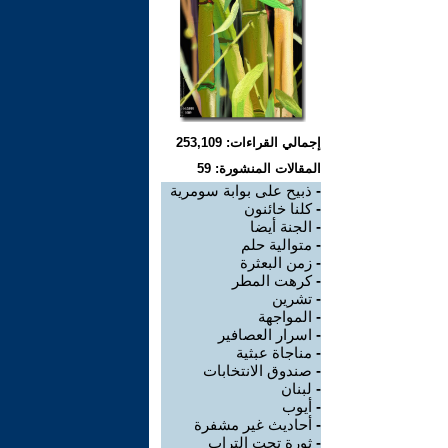
إجمالي القراءات: 253,109
المقالات المنشورة: 59
-
ذبيح على بوابة سومرية
-
كلنا خائنون
-
الجنة أيضا
-
متوالية حلم
-
زمن البعثرة
-
كرهت المطر
-
تشرين
-
المواجهة
-
اسرار العصافير
-
مناجاة عبثية
-
صندوق الانتخابات
-
لبنان
-
أيوب
-
أحاديث غير مشفرة
-
ثورة تحت التراب