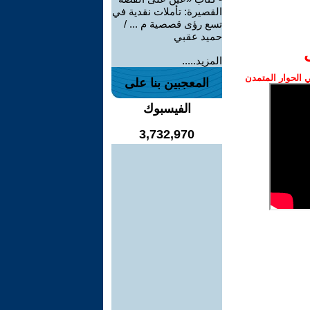
القصيرة: تأملات نقدية في
تسع رؤى قصصية م ... /
حميد عقبي
المزيد.....
الحوار المتمدن
المعجبين بنا على
الفيسبوك
3,732,970