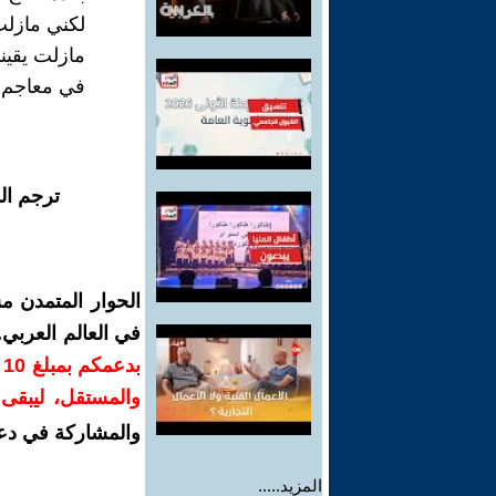
لكني مازلت
مازلت يقينا
في معاجم ت
ترجم ال
الحوار المتمدن م
في العالم العربي
ب
والمستقل، ليبقى ص
والمشاركة في دع
المزيد.....