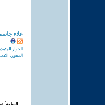
علاء جاسم
الحوار المتمدن-العدد: 7649 - 23
المحور: الادب
الساعة ُ صفر