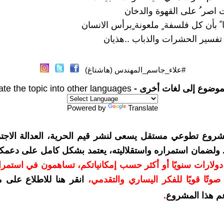
 اصر ُ على القهوة والدخان
 ً بأن كل فلسفة ٍ ملعونة ٍبرأس الانسان
فسير الحشرات والذباب ..هذيان
#علاء_جاسم_المهندس (هاشتاغ)
موضوع إلى لغات أخرى -
ate the topic into other languages
Powered by
Translate
شروع تطوعي مستقل يسعى لنشر قيم الحرية، العدالة الاجتم
. ولضمان استمراره واستقلاليته، يعتمد بشكل كامل على دعمك
دعمكم بمبلغ 10 دولارات سنويًا أو أكثر حسب إمكانياتكم، تساهمون في استم
وتًا قويًا للفكر اليساري والتقدمي
،
انقر هنا للاطلاع على 
م هذا المشروع
.