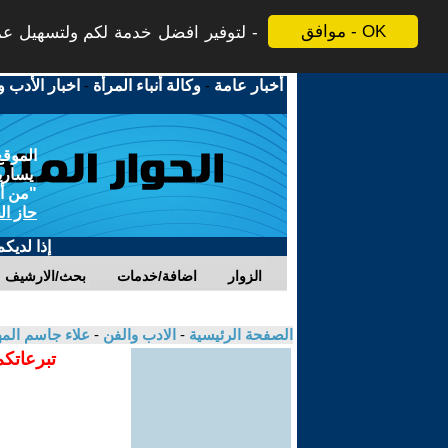
موافق - OK
لتوفير افضل خدمة لكم ولتسهيل عملي
أخبار عامة
-
وكالة أنباء المرأة
-
اخبار الأدب و
الموقع
يسارية
"من أج
حاز ال
إذا لديك
الزوار
اضافة/خدمات
بحث/الارشيف
الصفحة الرئيسية
-
الادب والفن
-
علاء جاسم ال
تبرعاتكم