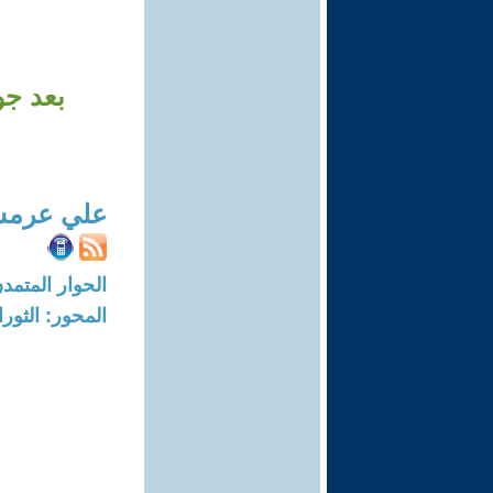
بعد جول
علي عرم
الحوار المتمدن-العدد: 7640 - 23
المحور: الثور