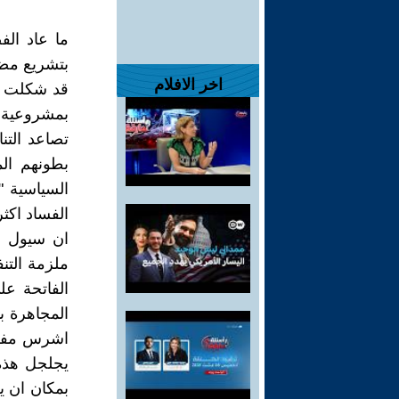
ما عاد الف
بتشريع مضل
اخر الافلام
قد شكلت جسر
بمشروعية 
تصاعد التن
بطونهم ال
السياسية "
الفساد اكثر
ان سيول ا
ملزمة التن
الفاتحة عل
المجاهرة ب
اشرس مفردا
يجلجل هذه 
بمكان ان ي