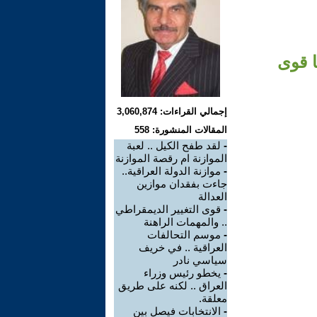
ا قوى
إجمالي القراءات: 3,060,874
المقالات المنشورة: 558
-
لقد طفح الكيل .. لعبة
الموازنة ام رقصة الموازنة
-
موازنة الدولة العراقية..
جاءت بفقدان موازين
العدالة
-
قوى التغيير الديمقراطي
.. والمهمات الراهنة
-
موسم التحالفات
العراقية .. في خريف
سياسي نادر
-
يخطو رئيس وزراء
العراق .. لكنه على طريق
معلقة.
-
الانتخابات فيصل بين