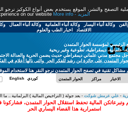
ة التصفح والنشر، الموقع يستخدم بعض أنواع الكوكيز نرجو النق
More info - المزيد
experience on our website
الفن
-
وكالة أنباء اليسار
-
وكالة أنباء العلمانية
-
وكالة أنباء العمال
-
وكا
الاقتصاد
-
اخبار الطب والعلوم
 الرئيسي لمؤسسة الحوار المتمدن
، علمانية، ديمقراطية، تطوعية وغير ربحية
ل مجتمع مدني علماني ديمقراطي حديث يضمن الحرية والعدالة الاجتم
حوار المتمدن على جائزة ابن رشد للفكر الحر والتى نالها أعلام في الفك
م مشاكل تقنية في تصفح الحوار المتمدن نرجو النقر هنا لاستخدام الموقع
كوردي
English
الاخبار
مراكز
الحوار المتمدن
رية
-
علي عرمش شوكت
- بعد جولة ( التراخيص المالية ) البرلمانية .. ما
 وتبرعاتكن المالية تحفظ استقلال الحوار المتمدن، فشاركونا 
استمرارية هذا الفضاء اليساري الحر