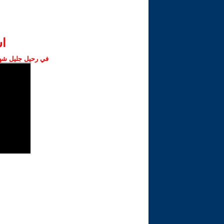
ا‫
في رحيل جليل شهبا