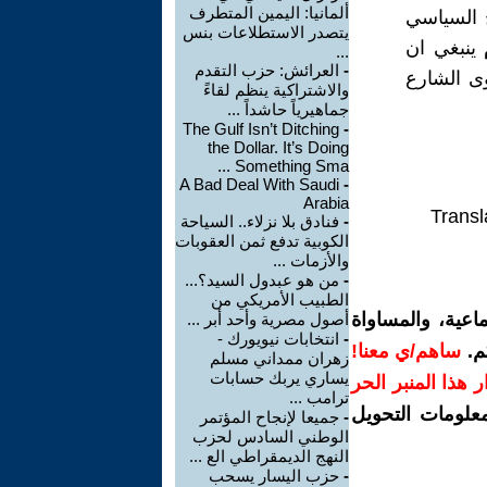
ألمانيا: اليمين المتطرف
ج السياسي
يتصدر الاستطلاعات بنس
 ينبغي ان
...
-
العرائش: حزب التقدم
وى الشارع
والاشتراكية ينظم لقاءً
جماهيرياً حاشداً ...
The Gulf Isn’t Ditching
-
the Dollar. It’s Doing
Something Sma ...
A Bad Deal With Saudi
-
Arabia
Transl
-
فنادق بلا نزلاء.. السياحة
الكوبية تدفع ثمن العقوبات
والأزمات ...
-
من هو عبدول السيد؟...
الطبيب الأمريكي من
اعية، والمساواة
أصول مصرية وأحد أبر ...
-
انتخابات نيويورك -
م.
ساهم/ي معنا!
زهران ممداني مسلم
يساري يربك حسابات
رار هذا المنبر الحر
ترامب ...
معلومات التحويل
-
جميعا لإنجاح المؤتمر
الوطني السادس لحزب
النهج الديمقراطي الع ...
-
حزب اليسار يسحب