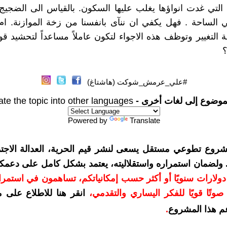
، التي غدت انواؤها يغلب عليها السكون. بالقياس الى الضجي
الساحة . فهل يكفي ان ننآى بانفسنا من زخة الموازنة. ام
التغيير وتوظف هذه الاجواء لتكون عاملاً مساعداً لتحشيد ق
؟
#علي_عرمش_شوكت (هاشتاغ)
موضوع إلى لغات أخرى -
ate the topic into other languages
Powered by
Translate
شروع تطوعي مستقل يسعى لنشر قيم الحرية، العدالة الاجتم
. ولضمان استمراره واستقلاليته، يعتمد بشكل كامل على دعمك
دعمكم بمبلغ 10 دولارات سنويًا أو أكثر حسب إمكانياتكم، تساهمون في استم
وتًا قويًا للفكر اليساري والتقدمي
،
انقر هنا للاطلاع على 
م هذا المشروع
.