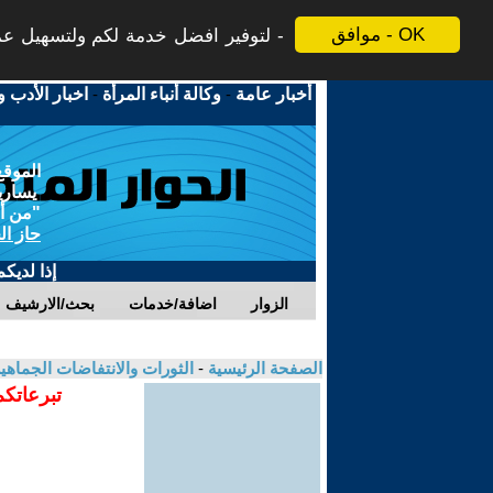
موافق - OK
لتوفير افضل خدمة لكم ولتسهيل عملي
أخبار عامة
-
وكالة أنباء المرأة
-
اخبار الأدب و
الموقع
يسارية
"من أج
حاز ال
إذا لديك
الزوار
اضافة/خدمات
بحث/الارشيف
الصفحة الرئيسية
-
الثورات والانتفاضات الجماهي
تبرعاتكم