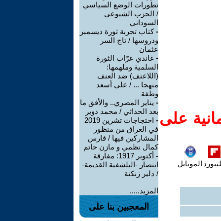
تطورات الوضع السياسي
/ الحزب الشيوعي
السوداني
-
كتاب تجربة ثورة ديسمبر
ودروسها / تاج السر
عثمان
-
غاندي عرّاب الثورة
السلمية وملهمها:
(اللاعنف) ضد العنف
منهجا ... / علي أسعد
وطفة
-
يناير المصري.. والأفق ما
بعد الحداثي / محمد دوير
انية على
-
احتجاجات تشرين 2019
في العراق من منظور
المشاركين فيها / فارس
كمال نظمي و مازن حاتم
-
أكتوبر 1917: مفارقة
يبورد
الموبايل
انتصار -البلشفية القديمة-
/ دلير زنكنة
المزيد.....
المعجبين بنا على