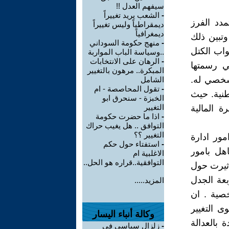
سيفهم العدل !!
-
الشعب يريد تغييراً
دد الفرز
ديمقراطياً وليس تغييراً
ديمغرافياً
وتبين ذلك
-
منهج حكومة السوداني
واب الكتل
..وسياسة الباب المواربة
-
الرهان على الانتخابات
تي رسمتها
المبكرة.. مرهون بالتغيير
 شخصي له.
الشامل
-
تقول المحاصصة - ام
وطنية. حيث
الخبزة - سنحرق ابو
التغيير
 المالية
-
اذا ما حضرت حكومة
التوافق .. هل يغيب حراك
التغيير ؟؟
مور ادارة
-
استفتاء حول حكم
اهل بامور
الاغلبية ام
التوافقية..قراره هو الحل..
اثيرت حول
بعة الجدل
المزيد.....
خصية . ان
ى التغيير
وكالة أنباء اليسار
 بالعدالة
-
زلزال سياسي في