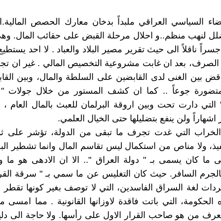
ضاء السياسي العراقي ملبداً بدخان معارك الحصص المالية.
ل لنهب منظم..و احلال مرحلة القبض على حقائب المال. وهي
اً ناقلاً الى حيث تقرير مصير البلاد والعباد . لا احد يستطيع
الصرف، بعد ان غابت مشروعية التخصيص المالي . غير ان تج
اقض بين الغنى لدى القابضين على السلطة والمال، وبين الق
متضورة جوعاً .. كما ان كشف المستور من خلال جولات " 
 التي دارت تحت وبين اروقة البرلمان للعبث بالمال العام ، 
 اشهاراً ولن ينفع بتضليلها حتى الخيال العلمي.
لخراب التي غدت تجرف ما تبقى من الدولة، تؤشر على ث
فيذ، ولا مناص من استكمال ليس تقاسم المال وانما تشطير البل
ى ما كان يسمى بـ " دولة العراق ".. الا ان الادهى هو ما 
الجرم السافر. حيث كان التغليس عن ما سمي بـ " سرقة الق
ت لغة السراق الفاسدين، التي لا توصف بغير كونها تقطر خزي
الحكومة، التي باتت فاقدة لاوزانها القانونية . مما امسى
عرف من هو صاحب القرار الاول على رأسها. ولا حاجة الى دل