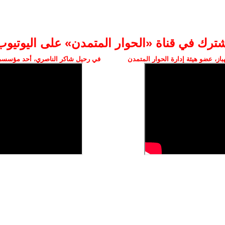
شترك في قناة «الحوار المتمدن» على اليوتيوب
ز، عضو هيئة إدارة الحوار المتمدن
في رحيل شاكر الناصري، أحد مؤسسي 