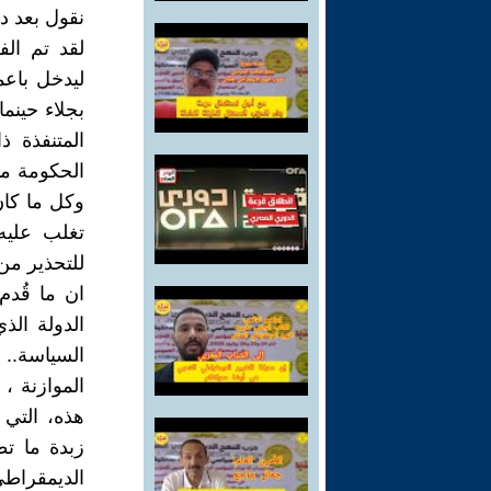
نقول بعد در
لقد تم ال
ليدخل باعم
بجلاء حينم
المتنفذة ذ
الحكومة مت
وكل ما كان 
تغلب عليه
للتحذير من
ان ما قُدم
الدولة الذ
السياسة.. 
الموازنة ،
هذه، التي 
زبدة ما تط
الديمقراطي