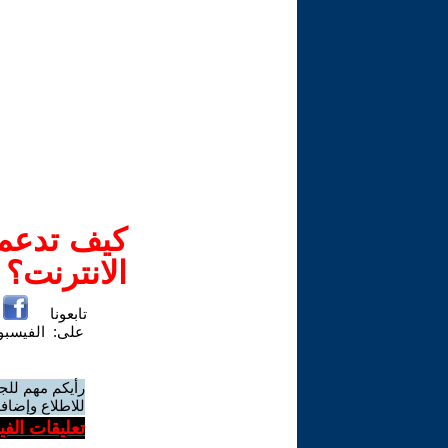
كيف تدعم-
الانترنت؟
تابعونا
على:
الفيسب
رأيكم مهم للج
للاطلاع وإضافة
تعليقات الف