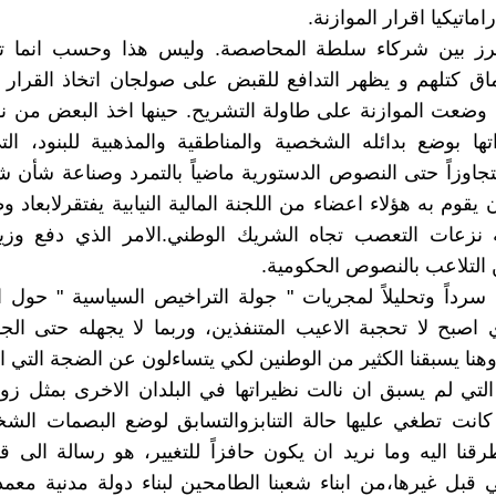
اماتيكيا اقرار الموازنة.
فرز بين شركاء سلطة المحاصصة. وليس هذا وحسب انما تم
اق كتلهم و يظهر التدافع للقبض على صولجان اتخاذ القرار 
ا وضعت الموازنة على طاولة التشريح. حينها اخذ البعض من ن
اتها بوضع بدائله الشخصية والمناطقية والمذهبية للبنود، ال
جاوزاً حتى النصوص الدستورية ماضياً بالتمرد وصناعة شأن
يقوم به هؤلاء اعضاء من اللجنة المالية النيابية يفتقرلابعاد 
 نزعات التعصب تجاه الشريك الوطني.الامر الذي دفع وزيرة
 التلاعب بالنصوص الحكومية.
 سرداً وتحليلاً لمجريات " جولة التراخيص السياسية " حول ا
ي اصبح لا تحجبة الاعيب المتنفذين، وربما لا يجهله حتى الج
وهنا يسبقنا الكثير من الوطنين لكي يتساءلون عن الضجة التي 
 التي لم يسبق ان نالت نظيراتها في البلدان الاخرى بمثل زو
كانت تطغي عليها حالة التنابزوالتسابق لوضع البصمات الش
رقنا اليه وما نريد ان يكون حافزاً للتغيير، هو رسالة الى قو
 قبل غيرها،من ابناء شعبنا الطامحين لبناء دولة مدنية معمدة