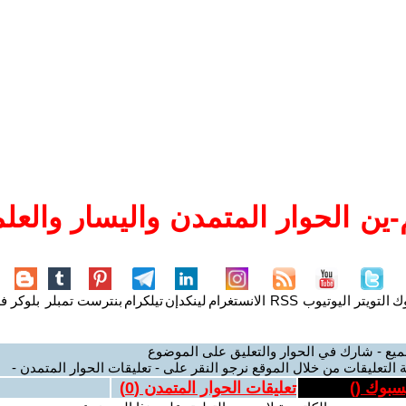
ين الحوار المتمدن واليسار والعلم
وك
التويتر
اليوتيوب
RSS
الانستغرام
لينكدإن
تيلكرام
بنترست
تمبلر
بلوكر
فل
ميع - شارك في الحوار والتعليق على الموضوع
 التعليقات من خلال الموقع نرجو النقر على - تعليقات الحوار المتمدن -
يسبوك (
)
تعليقات الحوار المتمدن (
0
)