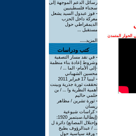
رسائل الدعم الموجهة إلى
سجناء فلسطينيين
-
فوز عبدول السيد يشعل
معركة داخل الحزب
الديمقراطي حول
مستقبل ...
الحوار المتمدن
المزيد.....
كتب ودراسات
-
في نقد مسار التصفية
وشروط إعادة بناء منظمة
-إلى الأمام- الما ... /
محسين الشهباني
-
ليبيا 17 فبراير 2011
تحققت ثورة جذرية وبينت
أهمية النظرية وا ... / بن
حلمي حاليم
-
ثورة تشرين / مظاهر
ريسان
-
كراسات شيوعية
(إيطاليا،سبتمبر 1920:
وإحتلال المصانع) دائرة ل
... / عبدالرؤوف بطيخ
-
ورقة سياسية حول