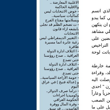
الاغلبية المعارضة ..
والاقلية الحاكمة
الذي اتسم
-
خوض الانتخابات ليس
كماليات سياسية..
 كما يبدو
وبسلامتها مفتاح الفرج
 ان يتكهن
-
ت تضخم الظلم قد تجلى
بابشعه ازاء قانون
لي مشاهد
الانتخابات
-
التغيير الديمقراطي ليس
ابضين على
رغبة عابرة انما مسيرة
التراخيص
ظافرة
-
ا ائتلاف ادارة الدولة
باتت لوحة
العراقية .. صدع روؤسنا
حتى تصدع
-
ائتلاف ادارة الدولة
مة خارطة
العراقية .. صدع رؤوسنا
د، وقراءة
حتى تصدع.
-
حومة الازاحة السياسية..
وصلت اليه
و (عدالة فنيخ ) في عراق
رن " احدى
اليوم
-
دراما صرف الدولار..
اً وعاراً
وكوميديا اجراءات
الحكومة العراقي
 من الصعب
-
وفرة المال ووفرة
يل على ما
الفاسدين .. قد سبق