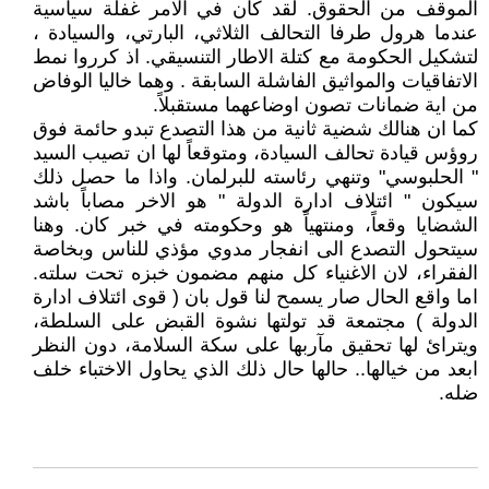
الموقف من الحقوق. لقد كان في الامر غفلة سياسية
عندما هرول طرفا التحالف الثلاثي، البارتي، والسيادة ،
لتشكيل الحكومة مع كتلة الاطار التنسيقي. اذ كرروا نمط
الاتفاقيات والمواثيق الفاشلة السابقة . وهما خاليا الوفاض
من اية ضمانات تصون اوضاعهما مستقبلاً.
كما ان هنالك شضية ثانية من هذا التصدع تبدو حائمة فوق
روؤس قيادة تحالف السيادة، ومتوقعاً لها ان تصيب السيد
" الحلبوسي" وتنهي رئاسته للبرلمان. واذا ما حصل ذلك
سيكون " ائتلاف ادارة الدولة " هو الاخر مصاباً باشد
الشضايا وقعاً، ومنتهياً هو وحكومته في خبر كان. وهنا
سيتحول التصدع الى انفجار مدوي مؤذي للناس وبخاصة
الفقراء، لان الاغنياء كل منهم مضمون خبزه تحت سلته.
اما واقع الحال صار يسمح لنا قول بان ( قوى ائتلاف ادارة
الدولة ) مجتمعة قد تولتها نشوة القبض على السلطة،
ويترائ لها تحقيق مآربها على سكة السلامة، دون النظر
ابعد من خيالها.. حالها حال ذلك الذي يحاول الاختباء خلف
ضله.