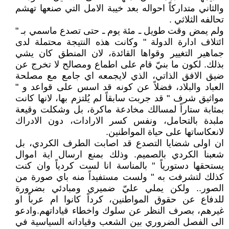
والثاني متداركاً احواله بعد خيبة الامل التي صنعها تهشم
تحالفه الثلاثي .
ولم يمض وقت طويل ـ مئة يوم ـ حتى تصدع ماسمي بـ "
ائتلاف ادارة الدولة " وكانت هذه النتيجة محتملة لدى
جماهير التغيير وقواها القائدة، لان المنطق كان يشي
بذلك. لكون ما بنيّ قام على اطماع ومصالح لا تخرج عن
ضيق الافق الذاتي، الذي لايجمعه اي جامع مع مصلحة
العباد والبلاد، فضلاً عن كونه قد اسس على قواعد و "
مواثيق شرف " قد جربت سابقاً لم يُلتزم بها، لانها كانت
بمثابة ستاراً لمسالك مخادعة ماكرة، بل وشكلت وقيعة
ملبدة بالتحامل، ونفس كسر الارادات، دون الادراك
لانعكاساتها على حياة المواطنين.
ان اولى شضايا التصدع قد اصابت الطرف الكردي، بل
شعبنا الكردي بالصميم. وذلك بمنع ارسال اية اموال
يستحقها دستورياً " بالمناسة انا لست كردياً وان كنت
كذلك لتشرفت به " ولست مستفيداً منه باي صورة من
الصور.. ولكن يملي عليّ ضميري ومبادئي بضرورة
للدفاع عن حقوق المواطنين، كرداً كانوا ام عرباً او
غيرهم، بصرف النظر عن سلوك واخطاء قياداتهم.وادعو
الى الفصل الضروري بين الشعب وقياداته السياسية في