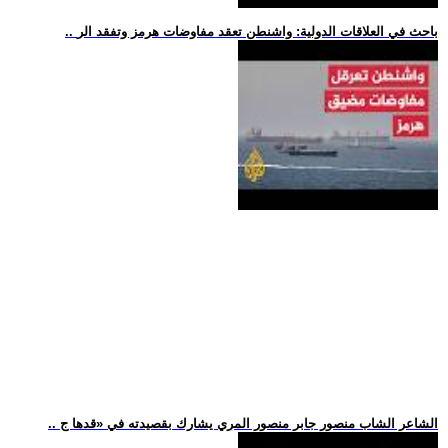
.. باحث في العلاقات الدولية: واشنطن تعقد مفاوضات هرمز وتفقد الر
.. الشاعر الشاب منصور جابر منصور المري يشارك بقصيدته في «قدها ج