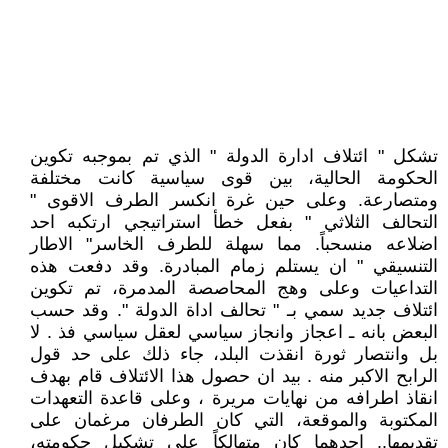
تشكل " ائتلاف ادارة الدولة " الذي تم بموجبه تكوين
الحكومة الحالية، بين قوى سياسية كانت مختلفة
ومتصارعة. وعلى حين غرة انكسر الطرف الاقوى "
التحالف الثلاثي " بفعل خطأ استراتيجي ارتكبه احد
اضلاعه منسحباً. مما سهلة للطرف الخاسر" الاطار
التنسيقي " ان يستلم زمام المبادرة. وقد دفعت هذه
التداعيات وعلى وهج المحاصصة المدمرة، تم تكوين
ائتلاف جديد سمي بـ " تحالف اداة الدولة ". وقد حسب
البعض بانه ـ اعجاز وانجاز سياسي لعقل سياسي فذ . لا
بل وانتصار ثورة انقذت البلد، جاء ذلك على حد قول
الرابح الاكبر منه . بيد ان حصول هذا الائتلاف قام بهدف
انقاذ اطرافه من نهايات مريرة ، وعلى قاعدة التعهدات
المكتوبة والموقعة، التي كان الطرفان مرغمان على
تقديمها.. احدهما كان متهالكاً على تشكيل حكومته،