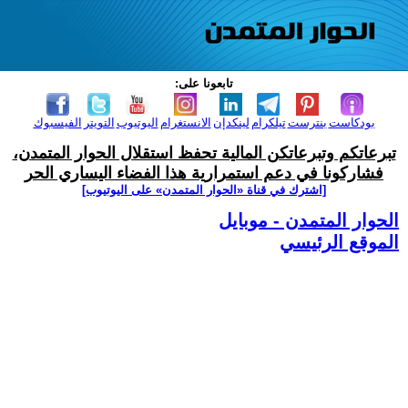
تابعونا على:
بودكاست
بنترست
تيلكرام
لينكدإن
الانستغرام
اليوتيوب
التويتر
الفيسبوك
تبرعاتكم وتبرعاتكن المالية تحفظ استقلال الحوار المتمدن،
فشاركونا في دعم استمرارية هذا الفضاء اليساري الحر
[اشترك في قناة ‫«الحوار المتمدن» على اليوتيوب]
الحوار المتمدن - موبايل
الموقع الرئيسي