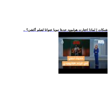
.. شبكات | لماذا اختارت هوليوود حديثا نبويا عنوانا لفيلم أكشن؟