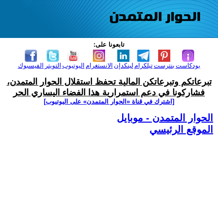
تابعونا على:
بودكاست
بنترست
تيلكرام
لينكدإن
الانستغرام
اليوتيوب
التويتر
الفيسبوك
تبرعاتكم وتبرعاتكن المالية تحفظ استقلال الحوار المتمدن،
فشاركونا في دعم استمرارية هذا الفضاء اليساري الحر
[اشترك في قناة ‫«الحوار المتمدن» على اليوتيوب]
الحوار المتمدن - موبايل
الموقع الرئيسي