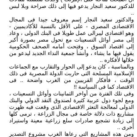
للدكتور سعيد النجار يدعو فيها إلى ذلك صراحة وبلا لبس
..
والدكتور سعيد النجار إسم معروف جيدا فى المجال
الاقتصادى المصرى - على الأقل بالنسبة للأكاديميين -
وهو اقتصادى ليبرالى عمل طويلا فى البنك الدولى ، وعاد
إلى مصر أوائل التسعينات مع تحول مصر بصورة أكبر
إلى اقتصاد السوق ، وفتحت أمامه الصحف الحكومية
يقول فيها ما يشاء ، وأنشأ جمعية النداء الجديد ليدعو من
خلالها لأفكاره ..
وبالمناسبة ، كان يدعو إلى الحوار والتقارب مع الجماعات
الإسلامية المسلحة التى حاربت الدولة المصرية فى ذلك
الوقت ، فأفكار القريبين من الغرب واضحة .. فى
الاقتصاد كما فى السياسة !!
وفى تلك الفترة من أواخر الثمانينات وأوائل التسعينات ،
ومع لجوء دول عربية كثيرة لصندوق النقد الدولي والبنك
الدولى لمعالجة التعثر الاقتصادى الذى وقعت فيه ظهرت
مشاريع ذات دلالة خاصة فى مجال الزراعة ، ترمى كلها
إلى زيادة تشجيع صادرات سلع زراعية معينة واستيراد
أخرى ..
ومن هذه المشاريع التى رعاها الغرب مشروع التصدير