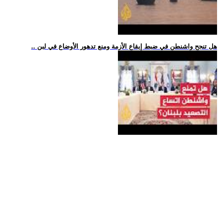
.. هل تنجح واشنطن في ضبط إيقاع الأزمة ومنع تدهور الأوضاع في لبن