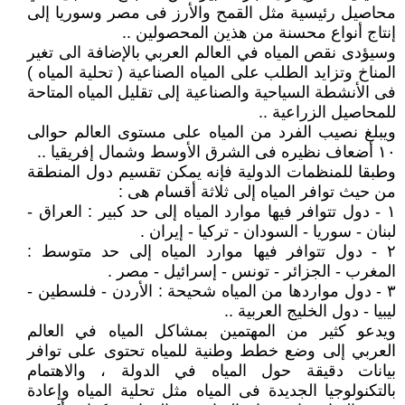
محاصيل رئيسية مثل القمح والأرز فى مصر وسوريا إلى
إنتاج أنواع محسنة من هذين المحصولين ..
وسيؤدى نقص المياه في العالم العربي بالإضافة الى تغير
المناخ وتزايد الطلب على المياه الصناعية ( تحلية المياه )
فى الأنشطة السياحية والصناعية إلى تقليل المياه المتاحة
للمحاصيل الزراعية ..
ويبلغ نصيب الفرد من المياه على مستوى العالم حوالى
١٠ أضعاف نظيره فى الشرق الأوسط وشمال إفريقيا ..
وطبقا للمنظمات الدولية فإنه يمكن تقسيم دول المنطقة
من حيث توافر المياه إلى ثلاثة أقسام هى :
١ - دول تتوافر فيها موارد المياه إلى حد كبير : العراق -
لبنان - سوريا - السودان - تركيا - إيران .
٢ - دول تتوافر فيها موارد المياه إلى حد متوسط :
المغرب - الجزائر - تونس - إسرائيل - مصر .
٣ - دول مواردها من المياه شحيحة : الأردن - فلسطين -
ليبيا - دول الخليج العربية ..
ويدعو كثير من المهتمين بمشاكل المياه في العالم
العربي إلى وضع خطط وطنية للمياه تحتوى على توافر
بيانات دقيقة حول المياه في الدولة ، والاهتمام
بالتكنولوجيا الجديدة فى المياه مثل تحلية المياه وإعادة