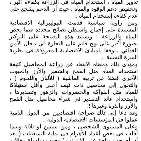
تدوير المياه ، استخدام المياه في الزراعة بكفاءة أكبر ،
وتخفيض دعم الوقود والمياه ، حيث أن الدعم يشجع على
عدم كفاءة إستخدام المياه ..
ومن زاوية سياسية قدمت النيوليبرالية الاقتصادية
المستندة على إجماع واشنطن نصائح محددة فيما يخص
المياه والزراعة ، وتستند هذه النصيحة على التركيز
بصورة أكبر على نهج قائم على التجارة فى مجال الأمن
الغذائي ، وفقا للمبادئ الاقتصادية المعروفة فى نظرية
الميزة النسبية ..
ومؤدى ذلك ومعناه الابتعاد عن زراعة المحاصيل كثيفة
استخدام المياه مثل القمح والشعير والأرز والحبوب
الآخرى فضلا عن تربية الماشية ( للألبان واللحوم ) ،
والتحول إلى محاصيل ذات قيمة أعلى وأقل استهلاكا
للمياه مثل الفواكه والخضروات والزهور وتصديرها ،
واستخدام عائد التصدير في شراء محاصيل مثل القمح
والأرز والذرة وغيرها !!
وقد دعا إلى ذلك صراحة اقتصاديين من الدول النامية
عملوا في المؤسسات الاقتصادية الدولية ..
وعلى المستوى الشخصى ، ومن سنتين أو ثلاثة وبينما
أقلب فى بعض أعداد الأهرام فى بداية التسعينات ( بعد
أن أصبحت متاحة على الإنترنت ) وجدت سلسلة مقالات