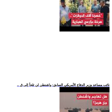
.. نائب مساعد وزير الدفاع الأمريكي السابق: واشنطن لن تلجأ إلى ق