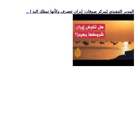
.. المدير التنفيذي لمركز صوفان: إيران تتصرف وكأنها تمتلك اليد ا