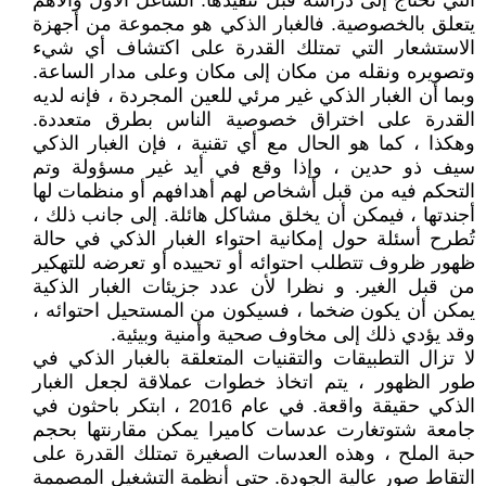
التي تحتاج إلى دراسة قبل تنفيذها. الشاغل الأول والأهم
يتعلق بالخصوصية. فالغبار الذكي هو مجموعة من أجهزة
الاستشعار التي تمتلك القدرة على اكتشاف أي شيء
وتصويره ونقله من مكان إلى مكان وعلى مدار الساعة.
وبما أن الغبار الذكي غير مرئي للعين المجردة ، فإنه لديه
القدرة على اختراق خصوصية الناس بطرق متعددة.
وهكذا ، كما هو الحال مع أي تقنية ، فإن الغبار الذكي
سيف ذو حدين ، وإذا وقع في أيد غير مسؤولة وتم
التحكم فيه من قبل أشخاص لهم أهدافهم أو منظمات لها
أجندتها ، فيمكن أن يخلق مشاكل هائلة. إلى جانب ذلك ،
تُطرح أسئلة حول إمكانية احتواء الغبار الذكي في حالة
ظهور ظروف تتطلب احتوائه أو تحييده أو تعرضه للتهكير
من قبل الغير. و نظرا لأن عدد جزيئات الغبار الذكية
يمكن أن يكون ضخما ، فسيكون من المستحيل احتوائه ،
وقد يؤدي ذلك إلى مخاوف صحية وأمنية وبيئية.
لا تزال التطبيقات والتقنيات المتعلقة بالغبار الذكي في
طور الظهور ، يتم اتخاذ خطوات عملاقة لجعل الغبار
الذكي حقيقة واقعة. في عام 2016 ، ابتكر باحثون في
جامعة شتوتغارت عدسات كاميرا يمكن مقارنتها بحجم
حبة الملح ، وهذه العدسات الصغيرة تمتلك القدرة على
التقاط صور عالية الجودة. حتى أنظمة التشغيل المصممة