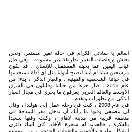
العالم يا سادتي الكرام في حالة تغير مستمر. ونحن
نعيش إرهاصات التغيير بطريقة غير مسبوقة . وفي ظل
غياب اليقين عما يخبئه المستقبل للإنسان ، قد نكون
مرشحين شئنا أم أبينا لنصبح أدواتا مثل أي أداة نستخدمها
في حياتنا الشخصية والمهنية . والغبار الذكي ، بدءا من
عام 2016 ، صار جزءا من حياتنا وقليلون في الشرق
الأوسط والعالم العربي يعرفون ما يجري في مجال الغبار
الذكي من تطورات وتقدم.
في عام 2008 ، كنت في رحلة عمل إلى هولندا ، وقال
لي مضيفي وقتها ما رأيك أن ندخل مقر النمذجة في
منطقة قريبة من مدينة لاهاي ، وكنت وقتها سعيدا
بالفكرة ، فالجديد له سحرة الأخاذ. كان البناء دائري
الشكل مليء بالأجهزة والتقنيات الحديثة ، من مهماته