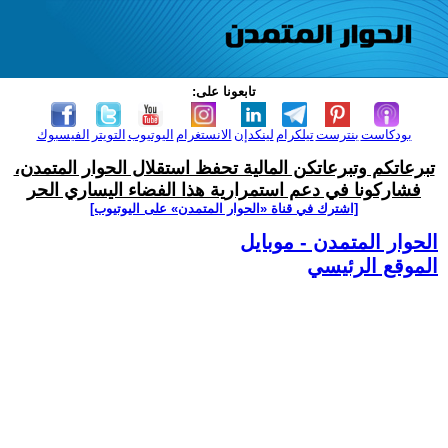
تابعونا على:
بودكاست
بنترست
تيلكرام
لينكدإن
الانستغرام
اليوتيوب
التويتر
الفيسبوك
تبرعاتكم وتبرعاتكن المالية تحفظ استقلال الحوار المتمدن،
فشاركونا في دعم استمرارية هذا الفضاء اليساري الحر
[اشترك في قناة ‫«الحوار المتمدن» على اليوتيوب]
الحوار المتمدن - موبايل
الموقع الرئيسي