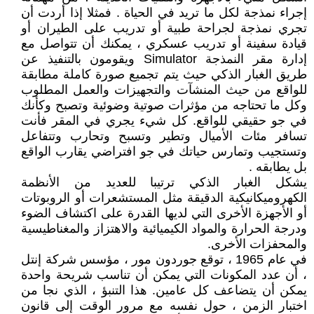
إجراء نمذجة لكل ما تريد في الحياة . فمثلا إذا أردت أن
تجري نمذجة لجراحة طبية أو تدريب على الطيران أو
قيادة سفينة أو تدريب عسكري ، يمكنك أن تتواصل مع
إدارة مقر النمذجة Simulator ويقومون بالتنفيذ عن
طريق الغبار الذكي حيث يتم تجميع صورة كاملة مطابقة
للواقع من حيث المنشآت والتجهيزات والعمل المطلوب
وكل ما تحتاجه من مؤثرات صوتية وضوئية وتصبح وكأنك
في جو حقيقي للواقع. كل شيء يجري في المقر فأنت
تسافر مئات الأميال وتطير وتسبح وتحارب وتتفاعل
وتستجيب وتمارس حياتك في جو افتراضي يقارب الواقع
بل يطابقه .
يشكل الغبار الذكي ترتيبا للعديد من الأنظمة
الكهروميكانيكية الدقيقة مثل المستشعرات أو الروبوتات
أو الأجهزة الأخرى التي لديها القدرة على اكتشاف الضوء
ودرجة الحرارة والمواد الكيميائية والاهتزاز والمغناطيسية
والمحفزات الأخرى.
في عام 1965 ، توقع جوردون مور ، مؤسس شركة إنتل
، أن عدد المكونات التي يمكن أن تناسب شريحة واحدة
يمكن أن يتضاعف كل عامين. هذا التنبؤ ، الذي نجا من
اختبار الزمن ، حول نفسه مع مرور الوقت إلى قانون