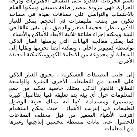
باسم الحركات القادرة على اكتشاف الاهتزازات ودرجة
الحرارة. فهي مزودة بمصدر طاقة مستقل ويمكنها القيام
بالاحتساب والتواصل على مسافات بعيدة في مساحة
تتكون من بضعة ملليمترات في الحجم. يمكن للغبار
الذكي ، نظرا لحجمه الصغير والدقيق ، أن يبقى عالقا في
البيئة ويمكنه إجراء طباعة ثلاثية الأبعاد للأماكن والأشياء ،
كما يمكن معالجة البيانات التي يرسلها الغبار الذكي
بواسطة كمبيوتر داخلي ، ويمكنه أيضا تخزينها ونقلها إلى
السحابة أو مجموعة من الأنظمة الكهروميكانيكية الدقيقة
الأخرى.
إلى جانب التطبيقات العسكرية ، يحتوي الغبار الذكي
على العديد من التطبيقات الأخرى المثيرة والواسعة
النطاق. فالغبار الذكي يمتلك خاصية تمكنه من جمع
المعلومات حول أي بيئة يتم تعليقه فيها بتفاصيل كبيرة
ومستمرة ومستدامة. كما أنه يمتلك حرية الوصول
لتطبيقات في إنترنت الأشياء ، حيث يمكن استخدام
إنترنت الأشياء الصغير من قبل مختلف الصناعات
للحصول على بيانات مبسطة لتحسين إنتاجيتها وغيرها
من المعلمات.