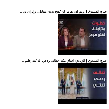
.. خارج الصندوق | رويوران: هرمز لن يُفتح بدون مقابل.. وإيران تن
.. خارج الصندوق | الزيادي: اتفاق مكة -تحالف ردعي- له بُعد إقليم