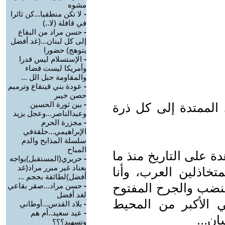
مشوه
-
لا تكن منطقيا...كن ثائرا
في قافلة (لا..)
-
حسن مراد من البقاع
إلى كل لبنان...(غد أفضل
يتوهج) حضورا
-
اﻹستسلام ليس قدرا
وأمريكا ليست قضاء
والمقاومة حبل الل ...
-
عودة بني قينقاع وترميم
حصن خيبر
-
بين ثورة الحسين
لممتدة إلى كل ذرة
وعبدالناصر...وعجل يزيد
-
مجزرة الحرم
الإبراهيمي...حلقةفي
سلسلة المذابح والدم
المباح
ة على التاريخ منذ ما
-
حريري(المستقبل)يواجه
بعناد غير مبرر مراد(غد
تخاذلين العرب، وأنا
أفضل)لطائفة بحجم ...
 ينضب والجرح المفتوح
-
حسن مراد...صقر بقاعي
لغد أفضل
 اﻷكبر من المحيط
-
بلاد القدس...أوطاني
-
عيد سعيد..أم هم
ان...
وتسهيد؟؟؟