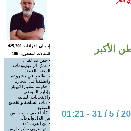
ي الحر
ن الأكبر
إجمالي القراءات: 425,300
المقالات المنشورة: 195
-
جفن قد غفا...
-
عاش الزعيم..ومات
الشعب العنيد
-
انطلقوا في مشروعم
وانطلقنا في انتحارنا
-
حكومة تنظيم الإنهيار
وإدارة الفوضى
والإنتخابات النيابية
-
ذئاب السلطة والقطيع
المطيع
-
كأننا نطف خرجت من
بين الذل والرذائل
-
أين الغرباء؟؟؟
-
نص عربي مشوه لزمن