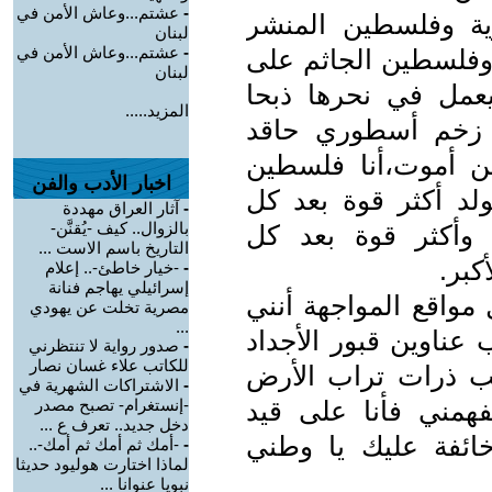
-
عشتم...وعاش اﻷمن في
ة وفلسطين المنشر
لبنان
-
عشتم...وعاش الأمن في
وفلسطين الجاثم على
لبنان
عمل في نحرها ذبحا
المزيد.....
 زخم أسطوري حاقد
ن أموت،أنا فلسطين
اخبار الأدب والفن
لد أكثر قوة بعد كل
-
آثار العراق مهددة
بالزوال.. كيف -يُقنَّن-
 وأكثر قوة بعد كل
التاريخ باسم الاست ...
كبر.
-
-خيار خاطئ-.. إعلام
إسرائيلي يهاجم فنانة
مواقع المواجهة أنني
مصرية تخلت عن يهودي
...
 عناوين قبور اﻷجداد
-
صدور رواية لا تنتظرني
للكاتب علاء غسان نصار
اطب ذرات تراب اﻷرض
-
الاشتراكات الشهرية في
فهمني فأنا على قيد
-إنستغرام- تصبح مصدر
دخل جديد.. تعرف ع ...
ائفة عليك يا وطني
-
-أمك ثم أمك ثم أمك-..
لماذا اختارت هوليود حديثا
نبويا عنوانا ...