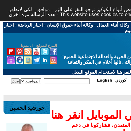
 أنواع الكوكيز نرجو النقر على الزر - موافق - لكي لاتظهر
This website uses cookies to ensure you ge
وكالة أنباء العمال
-
وكالة أنباء حقوق الإنسان
-
اخبار الرياضة
-
اخبار
لوم
التبرع للموقع - ادعمونا
حرية والعدالة الاجتماعية للجميع
"
تى نالها أعلام في الفكر والثقافة
قر هنا لاستخدام الموقع البديل
كوردي
English
خورشيد الحسين
لموبايل انقر هنا
 المتمدن، فشاركونا في دعم