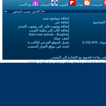
بنترست
بلوكر
فليبورد
الموبايل
بودكاست
اضافة موضوع جديد
التضامنية
اضافة خبر
إضافة يوتيوب-فلم إلى يوتيوب التمدن
إضافة كتاب إلى مكتبة التمدن
Add new article - English
أضف حملة
3,732,97
تعديل الموقع الفرعي للكاتب-ة
ابحث في موقع الحوار المتمدن
شر متاحة للجميع مع الإشارة إلى المصدر
ضاء هيئة الادارة لا تعبر بالضرورة عن رأي الحوار المتمدن