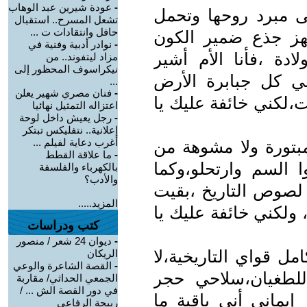
-
عودة شيرين عبد الوهاب
 مبرد روحها وتحمل
تشعل المسرح.. استقبال
حافل وانتقادات ت ...
هز جذع ضمير الكون
-
نوادر أدبية وفنية في
دة ،فأنا اﻷم أشير
مزاد ليتفوند.. من
نيكراسوف المحظور إلى
عي كل جبابرة اﻷرض
...
-
فنان مصري شهير يعلن
ت،لكني خائفة عليك يا
اعتزاله التمثيل نهائيا
-
رجل يعيش داخل لوحة
إعلانية.. نتفليكس تبتكر
أغرب دعاية لفيلم ...
مبتورة ولا مشوهة من
-
ما علاقة القطط
ا السم وارتحلو،وكما
بالكهرباء والفلسفة
والأدب؟
لصوص التاريخ ،بقيت
المزيد.....
، ولكني خائفة عليك يا
كتب ودراسات
-
ديوان 24 شعر / منصور
مل قواي التاريخية،لا
الريكان
-
القصة الشاعرة والوعي
للطغيان،سلاحي حجر
الجمعي الحداثي/ مقاربة
في دور القصة الش ... /
يماني أني باقية ما
ربيحة الرفاعي