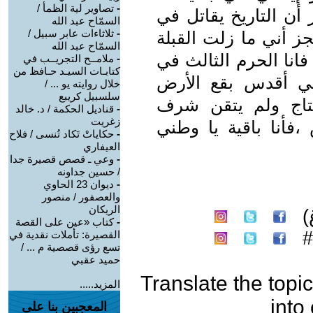
-
تصاوير لية الظمأ /
أن التاريخ يقاتل في
السمّاح عبد الله
-
ثلاثاءات عابر سبيل /
 أني ما زلت القبلة
السمّاح عبد الله
انا الحرم الثالث في
-
ملامــح التجريــب في
كتابـات السيـد حـافظ من
 في أقدس بقع اﻷرض
خلال روايته يو ... /
سلسبيل كريبع
لتاج ولم يتقن شرف
-
قناديل الحكمة / د. خالد
زغريت
أنا باقية يا وطني
-
حكاياتْ تَكاد تُنسى / فلاح
العيفاري
-
وعي ـ قصص قصيرة جدا
/ حسين جداونه
-
ديوان 23 الحاوي
والعصفور / منصور
الريكان
)
-
كتاب «عين على القصة
القصيرة: تأملات نقدية في
تسع رؤى قصصية م ... /
حميد عقبي
Translate the topic
المزيد.....
into
المعجبين بنا على