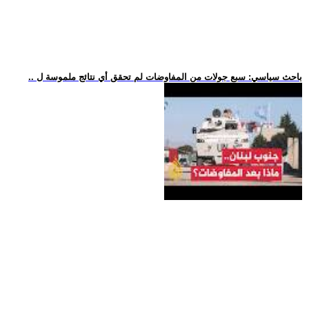
.. باحث سياسي: سبع جولات من المفاوضات لم تحقق أي نتائج ملموسة ل