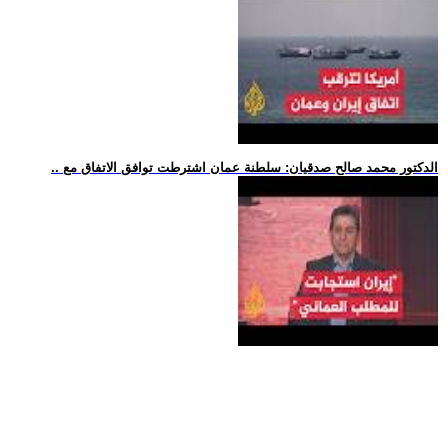
.. الدكتور محمد صالح صدقيان: سلطنة عمان اشترطت توافق الاتفاق مع