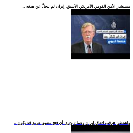
.. مستشار الأمن القومي الأمريكي الأسبق: إيران لم تتخلَّ عن هدفه
.. واشنطن تترقب اتفاق إيران وعمان وترى أن فتح مضيق هرمز قد يكون