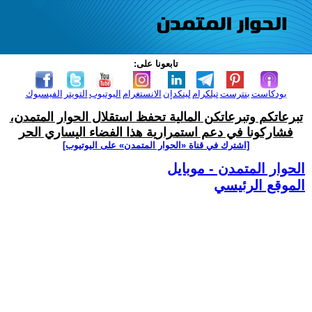
تابعونا على:
بودكاست
بنترست
تيلكرام
لينكدإن
الانستغرام
اليوتيوب
التويتر
الفيسبوك
تبرعاتكم وتبرعاتكن المالية تحفظ استقلال الحوار المتمدن،
فشاركونا في دعم استمرارية هذا الفضاء اليساري الحر
[اشترك في قناة ‫«الحوار المتمدن» على اليوتيوب]
الحوار المتمدن - موبايل
الموقع الرئيسي