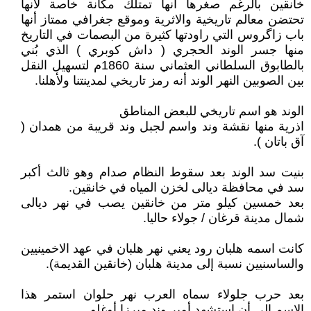
خانقين بالرغم صغرها أنها تمتلك مكانة خاصة لأنها
تحتضن معالم تاريخية والاثرية وموقع جغرافي ممتاز أنها
باب زاگروس التي راودتها كثيرة من البصمات في التاريخ
منها جسر الوند الحجري ( داش كوبري ) الذي بُني
بالطابوق السلطاني العثماني سنة 1860م لتسهيل النقل
بين الصوبين النهر الوند أنه رمز تاريخي لمدينتنا ولأهلنا.
الوند هو اسم تاريخي للبعض المناطق
اذرية منها نقشة وند واسم لجبل وند قريبة من همدان (
آق باتان ).
بنيت سد الوند بعد سقوط النظام صدام وهو ثالث أكبر
سد في محافظة ديالى لخزن المياه في خانقين.
بعد خمسين كيلو متر من خانقين يصب في نهر ديالى
شمال مدينة قرغان / جولاء حاليا.
كانت اسمه هلبان رود يعني نهر هلبان في عهد الاخمينيين
والساسنيين نسبة إلى مدينة هلبان (خانقين القديمة).
بعد حرب جلولاء سماه العرب نهر حلوان استمر هذا
الإسم إلى أن استشهد أمير وند ميرزا أوغلو.