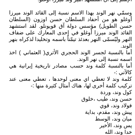
وسمّي نهر الوند بهذا الاسم نسبة إلى القائد الوند ميرزا
أوغلو هو من أحفاد السلطان حسن اوزون (السلطان
حسن الطويل) مؤسس دولة آق قويونلو. لقد استشهد
القائد الوند ميرزا أوغلو في إحدى المعارك على ضفاف
النهر وليّسمّى النهر بعدئذ تيمّناً باسمه وتخليدا لذكراه بنهر
الوند.
أما بالنسبة لجسر الوند الحجري الأثري( العثماني ) اخذ
اسمه نسبة إلى نهر الوند.
أما بالنسبة كلمة وند حسب مصادر تاريخية إيرانية هي
كالآتي :-
كلمة وند لا تعطي اي معنى لوحدها ، تعطي معنى عند
تركيب كلمة أخرى لها، هناك أمثال كثيرة منها :-
کول وند، وردة
حسن وند، طيب ،خلوق
فولاد وند، قوي
پیش وند، مقدم، بداية
میان وند، الوسط
پس وند، الأخير
خدا وند، الله