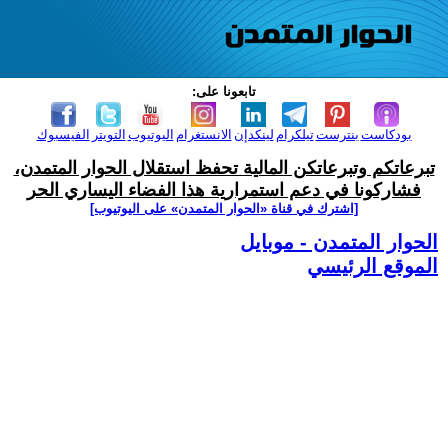
تابعونا على:
بودكاست
بنترست
تيلكرام
لينكدإن
الانستغرام
اليوتيوب
التويتر
الفيسبوك
تبرعاتكم وتبرعاتكن المالية تحفظ استقلال الحوار المتمدن،
فشاركونا في دعم استمرارية هذا الفضاء اليساري الحر
[اشترك في قناة ‫«الحوار المتمدن» على اليوتيوب]
الحوار المتمدن - موبايل
الموقع الرئيسي