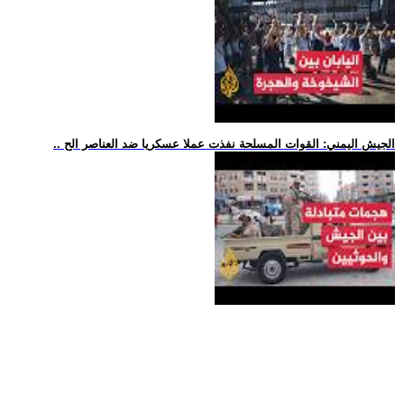
.. الجيش اليمني: القوات المسلحة نفذت عملا عسكريا ضد العناصر الح