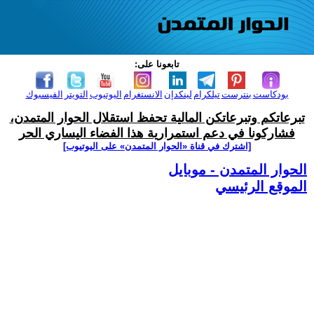
تابعونا على:
بودكاست
بنترست
تيلكرام
لينكدإن
الانستغرام
اليوتيوب
التويتر
الفيسبوك
تبرعاتكم وتبرعاتكن المالية تحفظ استقلال الحوار المتمدن،
فشاركونا في دعم استمرارية هذا الفضاء اليساري الحر
[اشترك في قناة ‫«الحوار المتمدن» على اليوتيوب]
الحوار المتمدن - موبايل
الموقع الرئيسي