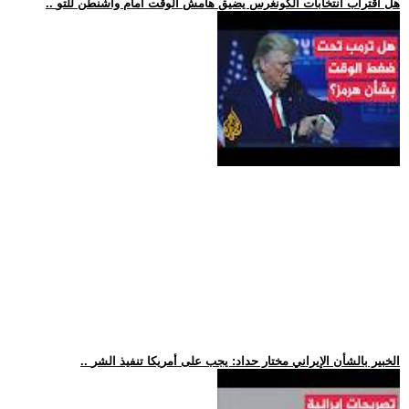
.. هل اقتراب انتخابات الكونغرس يضيق هامش الوقت أمام واشنطن للتو
.. الخبير بالشأن الإيراني مختار حداد: يجب على أمريكا تنفيذ الشر