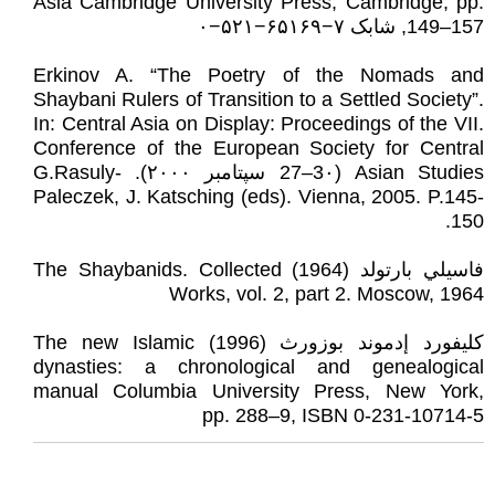
Asia Cambridge University Press, Cambridge, pp.
149–157, شابک ‎۰−۵۲۱−۶۵۱۶۹−۷
Erkinov A. “The Poetry of the Nomads and
Shaybani Rulers of Transition to a Settled Society”.
In: Central Asia on Display: Proceedings of the VII.
Conference of the European Society for Central
Asian Studies (27–3۰ سپتامبر ۲۰۰۰). G.Rasuly-
Paleczek, J. Katsching (eds). Vienna, 2005. P.145-
150.
فاسيلي بارتولد (1964) The Shaybanids. Collected
Works, vol. 2, part 2. Moscow, 1964
كليفورد إدموند بوزورث (1996) The new Islamic
dynasties: a chronological and genealogical
manual Columbia University Press, New York,
pp. 288–9, ISBN 0-231-10714-5