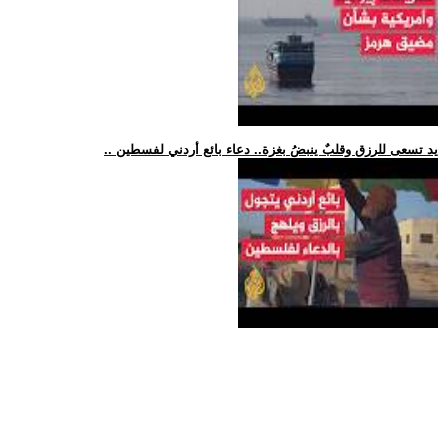
.. يد تسعى للرزق وقلبٌ ينبضُ بغزة.. دعاء بائع أردني لفسطين