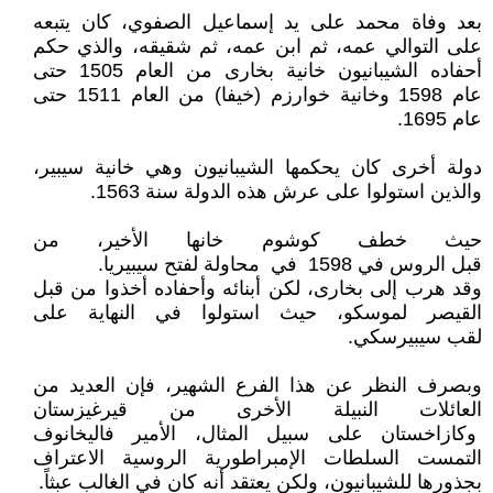
بعد وفاة محمد على يد إسماعيل الصفوي، كان يتبعه
على التوالي عمه، ثم ابن عمه، ثم شقيقه، والذي حكم
أحفاده الشيبانيون خانية بخارى من العام 1505 حتى
عام 1598 وخانية خوارزم (خيفا) من العام 1511 حتى
عام 1695.
دولة أخرى كان يحكمها الشيبانيون وهي خانية سيبير،
والذين استولوا على عرش هذه الدولة سنة 1563.
حيث خطف كوشوم خانها الأخير، من
قبل الروس في 1598 في محاولة لفتح سيبيريا.
وقد هرب إلى بخارى، لكن أبنائه وأحفاده أخذوا من قبل
القيصر لموسكو، حيث استولوا في النهاية على
لقب سيبيرسكي.
وبصرف النظر عن هذا الفرع الشهير، فإن العديد من
العائلات النبيلة الأخرى من قيرغيزستان
وكازاخستان على سبيل المثال، الأمير فاليخانوف
التمست السلطات الإمبراطورية الروسية الاعتراف
بجذورها للشيبانيون، ولكن يعتقد أنه كان في الغالب عبثاً.