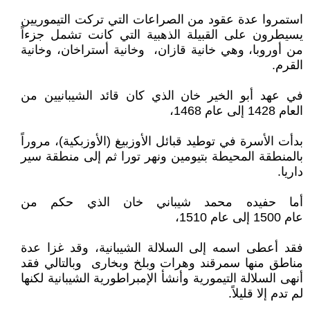
استمروا عدة عقود من الصراعات التي تركت التيموريين
يسيطرون على القبيلة الذهبية التي كانت تشمل جزءاً
من أوروبا، وهي خانية قازان، وخانية أستراخان، وخانية
القرم.
في عهد أبو الخير خان الذي كان قائد الشيبانيين من
العام 1428 إلى عام 1468،
بدأت الأسرة في توطيد قبائل الأوزبيغ (الأوزبكية)، مروراً
بالمنطقة المحيطة بتيومين ونهر تورا ثم إلى منطقة سير
داريا.
أما حفيده محمد شيباني خان الذي حكم من
عام 1500 إلى عام 1510،
فقد أعطى اسمه إلى السلالة الشيبانية، وقد غزا عدة
مناطق منها سمرقند وهرات وبلخ وبخارى وبالتالي فقد
أنهى السلالة التيمورية وأنشأ الإمبراطورية الشيبانية لكنها
لم تدم إلا قليلاً.