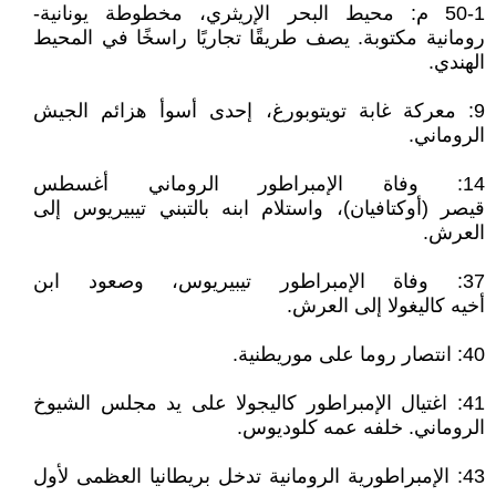
50-1 م: محيط البحر الإريثري، مخطوطة يونانية-
رومانية مكتوبة. يصف طريقًا تجاريًا راسخًا في المحيط
الهندي.
9: معركة غابة تويتوبورغ، إحدى أسوأ هزائم الجيش
الروماني.
14: وفاة الإمبراطور الروماني أغسطس
قيصر (أوكتافيان)، واستلام ابنه بالتبني تيبيريوس إلى
العرش.
37: وفاة الإمبراطور تيبيريوس، وصعود ابن
أخيه كاليغولا إلى العرش.
40: انتصار روما على موريطنية.
41: اغتيال الإمبراطور كاليجولا على يد مجلس الشيوخ
الروماني. خلفه عمه كلوديوس.
43: الإمبراطورية الرومانية تدخل بريطانيا العظمى لأول