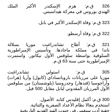
326 ق.م: هزم الإسكندر الأكبر الملك
الهندي بوروس في معركة هيداسبس.
323 ق.م: وفاة الإسكندر الأكبر في بابل.
322 ق.م: وفاة أرسطو.
321 ق.م: أطاح تشاندراغبت موريا بسلالة
ناندا في مملكة ماجادها. وتأسيس الإمبراطورية
السلوقية بواسطة سلوقس الأول نيكاتور. واستمرت
الإمبراطورية حتى سنة 63 ق.م.
305 ق.م: استولي تشاندراغبت
موريا على مرزبانات باروبانساداي (كابول) وآريا (هرات)
وأراجوسيا (قندهار) وجدروسيا (بلوشستان) من سلوقس
الأول المرزبان المقدوني لبابل مقابل 500 فيل.
300 ق.م: أكمل إقليدس كتابه الأصول.
استخدم بنغالا نظام الأعداد الصفرية والثنائية.
حقبة أدب سنغمي في جنوب الهند القديم التاريخية