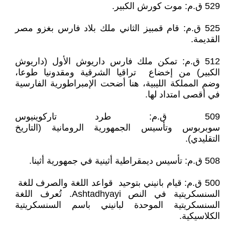
529 ق.م: موت كورش الكبير.
525 ق.م: قام قمبيز الثاني ملك بلاد فارس بغزو مصر
القديمة.
512 ق.م: تمكن ملك فارس داريوش الأول (داريوش
الكبير) من إخضاع تراقيا الشرقية ومقدونيا طوعا،
وضم المملكة الليبية، هنا أضحت الإمبراطورية الفارسية
في أقصى امتداد لها.
509 ق.م: طرد تاركوينيوس
سوبربوس وتأسيس الجمهورية الرومانية (التاريخ
التقليدي).
508 ق.م: تأسيس ديمقراطية أثينية في جمهورية أثينا.
500 ق.م: قيام بانيني بتوحيد قواعد اللغة والصرف للغة
السنسكريتية في النص Ashtadhyayi. تُعرف اللغة
السنسكريتية الموحدة لبانيني باسم السنسكريتية
الكلاسيكية.