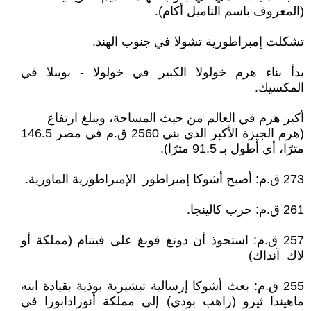
(المعروف باسم التاميل أكام).
تشكلت إمبراطورية تشولا في جنوب الهند.
بدأ بناء هرم خولولا الكبير في خولولا - بويبلا في
المكسيك.
أكبر هرم في العالم من حيث المساحة، ويبلغ ارتفاع
(هرم الجيزة الأكبر الذي بني 2560 ق.م في مصر 146.5
مترًا، أي أطول بـ 91.5 مترًا).
273 ق.م: أصبح أشوكا إمبراطور الإمبراطورية الماورية.
261 ق.م: حرب كالينجا.
257 ق.م: استحوذ أن دونغ فونغ على فيتنام (مملكة أو
لاك آنذاك)
255 ق.م: بعث أشوكا إرسالية تبشيرية بوذية بقيادة ابنه
ماهيندا ثيرو (راهب بوذي) إلى مملكة أنورادابورا في