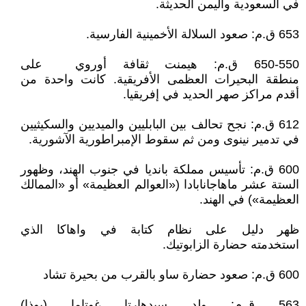
في السعودية واليمن الحديثة.
653 ق.م: صعود السلالة الأخمينية الفارسية.
650-550 ق.م: هيمنت ثقافة أوروي على
منطقة البحيرات العظمى الأفريقية. كانت واحدة من
أقدم مراكز صهر الحديد في إفريقيا.
612 ق.م: نجح تحالف بين البابليين والميديين والسكيثيين
في تدمير نينوى ومن ثم سقوط الإمبراطورية الآشورية.
600 ق.م: تأسيس مملكة بانديا في جنوب الهند، وظهور
الستة عشر ماهاجانابادا («العوالم العظيمة» أو «الممالك
العظيمة») في الهند.
ظهر دليل على نظام كتابة في واهاكا الذي
استخدمته حضارة الزابوتيك.
600 ق.م: صعود حضارة ساو بالقرب من بحيرة تشاد
563 ق.م: ولد سيدهارتا غوتاما (بوذا)