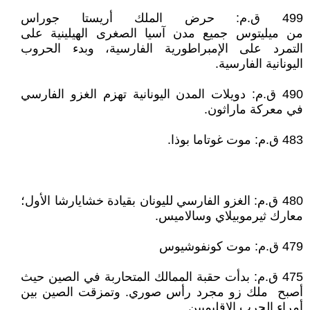
499 ق.م: حرض الملك أريستا جوراس
من ميليتوس جميع مدن آسيا الصغرى الهيلينية على
التمرد على الإمبراطورية الفارسية، وبدء الحروب
اليونانية الفارسية.
490 ق.م: دويلات المدن اليونانية تهزم الغزو الفارسي
في معركة ماراثون.
483 ق.م: موت غوتاما بوذا.
480 ق.م: الغزو الفارسي لليونان بقيادة خشايارشا الأول؛
معارك ثيرموبيلاي وسالاميس.
479 ق.م: موت كونفوشيوس
475 ق.م: بدأت حقبة الممالك المتحاربة في الصين حيث
أصبح ملك زو مجرد رأس صوري. وتمزقت الصين بين
أمراء الحرب الإقليميين.