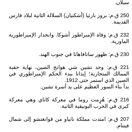
سيلان.
250 ق.م: بروز بارثيا (أشكنيان) السلالة الثانية لبلاد فارس
القديمة.
232 ق.م: وفاة الإمبراطور أشوكا. وانحدار الإمبراطورية
الماورية.
230 ق.م: ظهور ساتافاهانا في جنوب الهند.
221 ق.م: وحد تشين شي هوانج الصين، نهاية حقبة
الممالك المتحاربة؛ إيذانا ببدء الحكم الإمبراطوري في
الصين الذي استمر حتى 1912.
بدأ بناء السور العظيم على يد أسرة تشين.
216 ق.م: هُزٍمت روما في معركة كاناي وهي معركة
كبرى في الحرب البونيقية الثانية.
207 ق.م: امتدت مملكة نانياو من قوانغتشو إلى شمال
فيتنام.