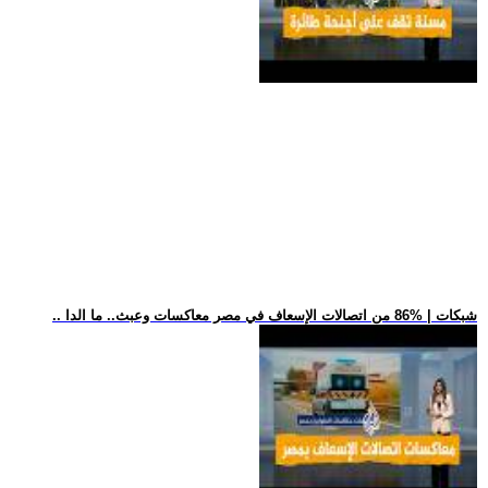
.. شبكات | %86 من اتصالات الإسعاف في مصر معاكسات وعبث.. ما الدا