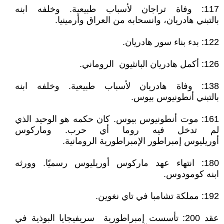
117: وفاة تراجان لأسباب طبيعية. وخلفه ابنه
بالتبني هادريان، وانسحابه من العراق وأرمينيا.
122: بدء بناء سور هادريان.
126: أكمل هادريان البانثيون الروماني.
138: وفاة هادريان لأسباب طبيعية. وخلفه ابنه
بالتبني أنطونيوس بيوس.
161: موت أنطونيوس بيوس. كان حكمه هو الوحيد الذي
لم تدخل فيه روما أي حرب. وماركوس
أوريليوس إمبراطور الإمبراطورية الرومانية.
180: انتهاء عهد ماركوس أوريليوس رسميًا. وورثه
ابنه كومودوس.
192: مملكة تشامبا في تاي نغوين.
عقد 200: تأسست إمبراطورية سريفيجايا البوذية في