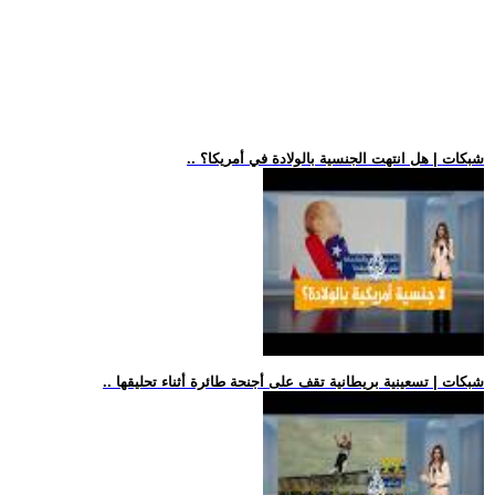
.. شبكات | هل انتهت الجنسية بالولادة في أمريكا؟
.. شبكات | تسعينية بريطانية تقف على أجنحة طائرة أثناء تحليقها