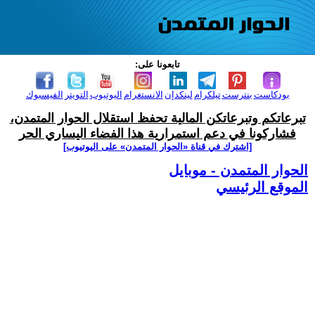
تابعونا على:
بودكاست
بنترست
تيلكرام
لينكدإن
الانستغرام
اليوتيوب
التويتر
الفيسبوك
تبرعاتكم وتبرعاتكن المالية تحفظ استقلال الحوار المتمدن،
فشاركونا في دعم استمرارية هذا الفضاء اليساري الحر
[اشترك في قناة ‫«الحوار المتمدن» على اليوتيوب]
الحوار المتمدن - موبايل
الموقع الرئيسي