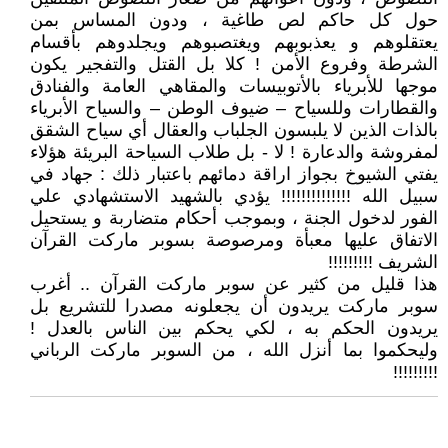
حول كل حاكم لص طاغية ، ودون المساس بمن
يعتقلوهم و يعذبوبهم ويغتصبوهم ويجلدوهم بأقسام
الشرطة وفروع الأمن ! كلا بل القتل والتفجير يكون
موجها للأبرياء بالأتوبيسات والمقاهي العامة والفنادق
والقطارات وللسياح – ضيوف الوطن – والسياح الأبرياء
بالذات الذين لا يلبسون الجلباب والعقال أي سياح الشقق
لمفروشة والدعارة ! لا - بل طلاب السياحة البريئة هؤلاء
يفتي الشيوخ بجواز اراقة دمائهم باعتبار ذلك : جهاد في
سبيل الله !!!!!!!!!!!!!! يؤدي بالشهيد الاستشهادي علي
الفور لدخول الجنة ، وبموجب أحكام متضاربة و يستحيل
الاتفاق عليها معبأة ومرصوصة بسوبر ماركت القرآن
الشريف !!!!!!!!!
هذا قليل من كثير عن سوبر ماركت القرآن .. أغرب
سوبر ماركت يريدون أن يجعلونه مصدرا للتشريع بل
يريدون الحكم به ، لكي يحكم بين الناس بالعدل !
وليحكموا بما أنزل الله ، من السوبر ماركت الرباني
!!!!!!!!!