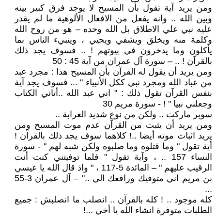
ومن يريد آية تقول بأن المسيح لا يوجد فرق كبير بينه
وبين الله .. وانه يفعل من الافعال الألوهية ما لم يقدر
عليه نبي علي الاطلاق بل الله وحده – هو من روح الله
وكلمة منه ويخلق ويشفي ويحيي ، وينبيء الناس بما
يأكلون وما يدخرون في بيوتهم ! .. فسوف يجد ذلك
بالقرآن ! .. – سورة آل عمران من آية 45 : 50
ومن يريد أن يقول له القرآن بأن المسيح هذا : مجرد عبد
من عباد الله ومجرد نبي ككل الأنبياء " ... فسوف يجد آية
بنفس القرآن تقول ذلك : " اني عبد الله ..أتاني الكتاب
وجعلني نبيا " ! - سورة مريم 30
سوبر ماركت .. ولكن من نوع شديد الغرابة ..
ومن يريد أن يثبت من القرآن عدم موت المسيح ومن
يريد اثبات موته أيضا ..! كلاهما سوف يجد ذلك بالقرآن !
أية تقول " وما قتلوه وما صلبوه ولكن شبه لهم " - سورة
النساء 157 .. ، وآية تقول " فلما توفيتني كنت أنت
الرقيب عليهم " – المائدة 5-117 ، " واذ قال الله يا عيسي
بن مريم اني متوفيك ورافعك الي .." – آل عمران 3-55
...
كله موجود .. ! كله بالقرآن .. انصلب ما انصلبش : جميع
الطلبات متوفرة انشاء الله يا أخي ...!