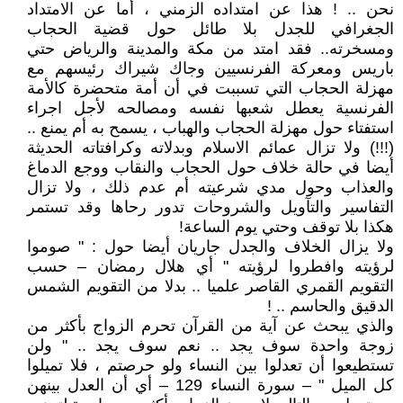
نحن .. ! هذا عن امتداده الزمني ، أما عن الامتداد
الجغرافي للجدل بلا طائل حول قضية الحجاب
ومسخرته.. فقد امتد من مكة والمدينة والرياض حتي
باريس ومعركة الفرنسيين وجاك شيراك رئيسهم مع
مهزلة الحجاب التي تسببت في أن أمة متحضرة كالأمة
الفرنسية يعطل شعبها نفسه ومصالحه لأجل اجراء
استفتاء حول مهزلة الحجاب والهباب ، يسمح به أم يمنع ..
(!!!) ولا تزال عمائم الاسلام وبدلاته وكرافتاته الحديثة
أيضا في حالة خلاف حول الحجاب والنقاب ووجع الدماغ
والعذاب وحول مدي شرعيته أم عدم ذلك ، ولا تزال
التفاسير والتآويل والشروحات تدور رحاها وقد تستمر
هكذا بلا توقف وحتي يوم الساعة!
ولا يزال الخلاف والجدل جاريان أيضا حول : " صوموا
لرؤيته وافطروا لرؤيته " أي هلال رمضان – حسب
التقويم القمري القاصر علميا .. بدلا من التقويم الشمس
الدقيق والحاسم .. !
والذي يبحث عن آية من القرآن تحرم الزواج بأكثر من
زوجة واحدة سوف يجد .. نعم سوف يجد .. " ولن
تستطيعوا أن تعدلوا بين النساء ولو حرصتم ، فلا تميلوا
كل الميل " – سورة النساء 129 – أي أن العدل بينهن