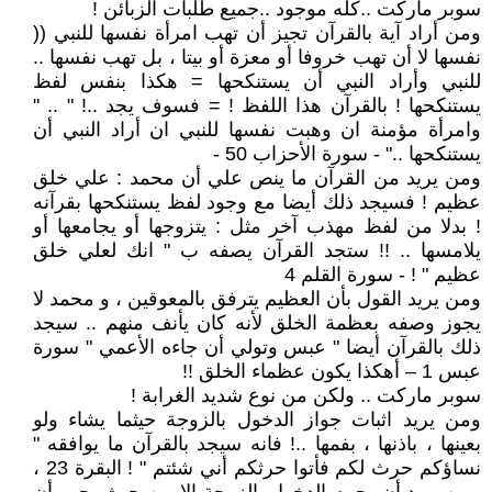
سوبر ماركت ..كله موجود ..جميع طلبات الزبائن !
ومن أراد آية بالقرآن تجيز أن تهب امرأة نفسها للنبي ((
نفسها لا أن تهب خروفا أو معزة أو بيتا ، بل تهب نفسها ..
للنبي وأراد النبي أن يستنكحها = هكذا بنفس لفظ
يستنكحها ! بالقرآن هذا اللفظ ! = فسوف يجد ..! " .. "
وامرأة مؤمنة ان وهبت نفسها للنبي ان أراد النبي أن
يستنكحها .." - سورة الأحزاب 50 -
ومن يريد من القرآن ما ينص علي أن محمد : علي خلق
عظيم ! فسيجد ذلك أيضا مع وجود لفظ يستنكحها بقرآنه
! بدلا من لفظ مهذب آخر مثل : يتزوجها أو يجامعها أو
يلامسها .. !! ستجد القرآن يصفه ب " انك لعلي خلق
عظيم " ! - سورة القلم 4
ومن يريد القول بأن العظيم يترفق بالمعوقين ، و محمد لا
يجوز وصفه بعظمة الخلق لأنه كان يأنف منهم .. سيجد
ذلك بالقرآن أيضا " عبس وتولي أن جاءه الأعمي " سورة
عبس 1 – أهكذا يكون عظماء الخلق !!
سوبر ماركت .. ولكن من نوع شديد الغرابة !
ومن يريد اثبات جواز الدخول بالزوجة حيثما يشاء ولو
بعينها ، باذنها ، بفمها ..! فانه سيجد بالقرآن ما يوافقه "
نساؤكم حرث لكم فأتوا حرثكم أني شئتم " ! البقرة 23 ،