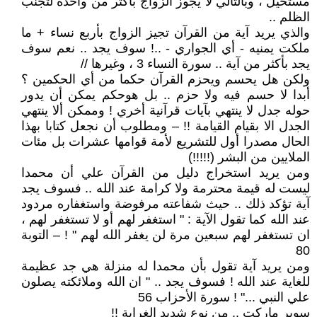
مستحيل ، وبالتالي لا يجوز الزواج بأكثر من واحدة لتجنب
الظلم ..
والذي يريد آية من القرآن تجيز الزواج بأربع نساء + ما
ملكت يمنيه - أي الجواري - ..! سوف يجد .. نعم سوف
يجد بأكثر من آية .. سورة النساء 3 ، وغيرها //
ولكن هل يحسم ويحزم القرآن حكما من أي الحكمين ؟
أبدا لا حسم فيه ولا حزم .. بل هوحكم يمكن أن يدور
حوله جدل لا ينتهي بآيات قرآنية أخري ! وممكن ألا ينتهي
الجدل الا بقيام القيامة !! – ومطلوب أن نجعل كتابا بهذا
الحال مصدرا أول للتشريع لأمة قوامها عشرات بل مئات
الملايين من البشر (!!!!!)
ومن يريد استخراج دليل من القرآن علي أن محمدا
ليست له قيمة محترمة ولا كرامة عند الله .. فسوف يجد
آية تؤكد ذلك .. حيث شفاعته مرفوضة واستغفاره مردود
عند الله كما تقول الآية : " استغفر لهم أو لا تستغفر لهم ،
ان تستغفر لهم سبعين مرة لن يغفر الله لهم " ! – التوبة
80
ومن يريد آية تقول بأن محمدا له منزلة هي جد عظيمة
للغاية عند الله ! فسوف يجد .. " ان الله وملائكته يصلون
علي النبي ..." ! سورة الأحزاب 56
سوبر ماركت .. من نوع شديد الغرابة !!