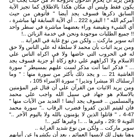
ومن يريد أن يحرم الدخول بالزوجة الا من حيث يجب أن
يكون فقط وليس أي مكان هكذا بالاطلاق كما تجيز الآية
السابق ذكرها فسوف يجد أيضا " فأتوهن من حيث
أمركم الله " ! البقرة 222 .. أي الآية السابقة لها مباشرة ،
أي الشيء ونقيضة وراء بعضهما مباشرة في سطر واحد
!! جميع الطلبات موجودة ونحن في خدمة الزبائن ..!
انه سوبر ماركت .. ولكن من نوع غاية في الغرابة ..
ومن يريد اثبات بأن محمد لا سلطة له علي الناس ولا حق
له في الحروب التي خاضها ولا في اكراه الناس علي
الاسلام ولا اكراههم علي دفع زكاة أو جزية فسوف يجد
... " فذكر انما أنت مذكر لست عليهم بمسيطر " سورة
الغاشية 21 ... و يجد ذلك بأكثر من سورة منها : " وما
أرسلناك الا مبشرا ونذيرا " سورة الاسراء 105 ،
ومن يريد الاثبات من القرآن علي أن قتال غير المؤمنين
بالاسلام هو جهاد في سبيل الله واجب علي محمد
والمسلمين .. فسوف يجد أيضا ! العديد من الآيات منها "
فان لقيتم الذين كفروا فضرب الرقاب .." سورة محمد
47-4 ، " قاتلوا الذين لا يؤمنون بالله ولا باليوم الآخر .."
التوبة 9 :29 ، وغيرها .. ..! وغيرها كثير ..!
سوبر ماركت .. ولكن من نوع شديد الغرابة ..
وهنا يقول لك لابسوا العمائم ، بعد أن يكشروا عن أنيابهم