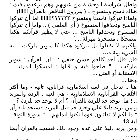
وتطل شراسة الوحشية من عيونهم وهم يزعقون فيك :
هناك ناسخ ومنسوخ .. ( يبررون التناقض بالقرآن !!!!!!)
ولماذا تتركوا ناسخا ومنسوخ ؟؟؟؟؟؟!!!!!!! اما أن تتركوا
الناسخ وتحذفوا المنسوخ ( أي الملغي ) .. واما أن تتركوا
المنسوخ وتحذفوا الناسخ ... حتي لا يظهر قرآنكم هكذا
مضحكا ، مسخرة مهزلة .... ّ
ولكنهم لا يفعلوا بل يتركوه هكذا كالسوبر ماركت .. به
الشيء ونقيضه
فان قال أحد كالعم حسن حنفي : " ان القرآن : سوبر
ماركت .. " صاحوا فيه و قالوا : امسكوا المرتد ...
الاستتابة أو القتل ...
وهنا ...
هنا .. ندخل في لعبة اسلاماوية قرآناوية ثانية - وما أكثر
الألعاب القرآناوية الاسلاماوية - هي لعبة : الردة والمرتد
.. ! هل يوجد حد للردة بالقرآن ؟ أم لا يوجد حد للردة ؟
و من يريد دليلا علي وجود حد قتل المرتد فسيجد بالقرآن
" ما لكم لا تقاتلون قوما نكثوا ايمانهم .. " سورة التوبة -
آية 13
ومن يريد دليلا علي عدم وجود ذلك فسيجد بالقرآن أيضا
.... ..