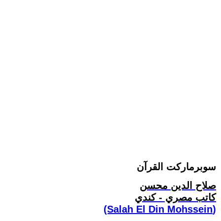
سوبرماركت القرآن
صلاح الدين محسن
كاتب مصري - كندي
(Salah El Din Mohssein‏)