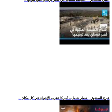
.. خارج الصندوق | حصار شامل.. أميركا تضرب الإخوان في كل مكان