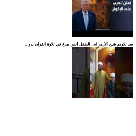
.. بعد تكريم شيخ الأزهر له.. الطفل أنس يبدع في تلاوة القرآن بدو