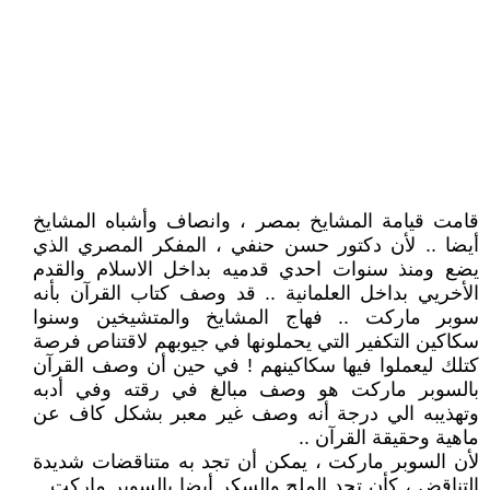
قامت قيامة المشايخ بمصر ، وانصاف وأشباه المشايخ
أيضا .. لأن دكتور حسن حنفي ، المفكر المصري الذي
يضع ومنذ سنوات احدي قدميه بداخل الاسلام والقدم
الأخريي بداخل العلمانية .. قد وصف كتاب القرآن بأنه
سوبر ماركت .. فهاج المشايخ والمتشيخين وسنوا
سكاكين التكفير التي يحملونها في جيوبهم لاقتناص فرصة
كتلك ليعملوا فيها سكاكينهم ! في حين أن وصف القرآن
بالسوبر ماركت هو وصف مبالغ في رقته وفي أدبه
وتهذيبه الي درجة أنه وصف غير معبر بشكل كاف عن
ماهية وحقيقة القرآن ..
لأن السوبر ماركت ، يمكن أن تجد به متناقضات شديدة
التناقض ، كأن تجد الملح والسكر أيضا بالسوبر ماركت ..