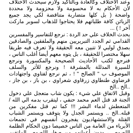
وعند الاختلاف وكالعادة وبالتأكيد ولازم سيحدث الاختلاف
لأن الأحكام به لا محسومة ولا محزومة ولا محددة
واضحة ( بل كلها متضاربة متناقضة لكي يجد جميع
الزبائن كافة طلباتهم فلا يحتاجوا للذهاب لسوبر ماركت
آخر ! ) ...
يحدث الخلاف علي حد الردة : نرجع للتفاسير والمفسرين
القدامي ثم الجدد التبريريين منهم والملفقين والصادقين
بصدق لولبي لا تتبين معه الحقيقة ولا تعرف فيه طريقا
سهلا مختصرا للحقيقة ، بل يتوه معهم أيضا أغلب الناس ،
فنرجع لكتب الأحاديث الصحيحة والمكسورة ونرجع
للسيرة المدللة بالمشرفة ! ونرجع للأثر والسلف
الموصوف ب " الصالح " ! ، ثم نرجع لفتاوي واجتهادات
قرضاوي طنطاوي زرقاوي شعراوي ، بن باز ، بن جاز ،
..الخ ..الخ
وقبل الاتفاق علي شيء : يكون شاب متعجل علي دخول
الجنة قد قتل العم محمد حنفي ، ليتقرب بدمه الي الله /
المتعطش لدماء البشر !!! كما تم قتل مفكرين من
قبله..الخ .. ويستمر الجدل ولا يتوقف ويستمر الشباب
القتلة والاستشهاديون يفجرون أنفسهم في تجمعات
الأبرياء من العامة من الناس خصيصا دون الحكام الظلمة
اللصوص ، ودون أعوانهم من صغار اللصوص الملتفين