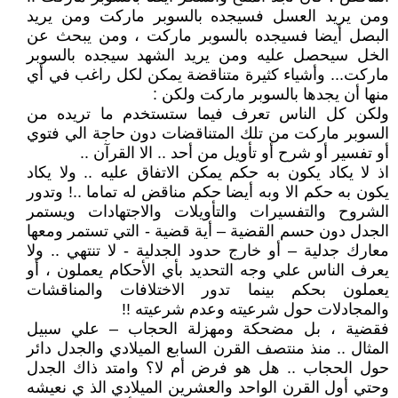
ومن يريد العسل فسيجده بالسوبر ماركت ومن يريد
البصل أيضا فسيجده بالسوبر ماركت ، ومن يبحث عن
الخل سيحصل عليه ومن يريد الشهد سيجده بالسوبر
ماركت... وأشياء كثيرة متناقضة يمكن لكل راغب في أي
منها أن يجدها بالسوبر ماركت ولكن :
ولكن كل الناس تعرف فيما ستستخدم ما تريده من
السوبر ماركت من تلك المتناقضات دون حاجة الي فتوي
أو تفسير أو شرح أو تأويل من أحد .. الا القرآن ..
اذ لا يكاد يكون به حكم يمكن الاتفاق عليه .. ولا يكاد
يكون به حكم الا وبه أيضا حكم مناقض له تماما ..! وتدور
الشروح والتفسيرات والتأويلات والاجتهادات ويستمر
الجدل دون حسم القضية – أية قضية - التي تستمر ومعها
معارك جدلية – أو خارج حدود الجدلية - لا تنتهي .. ولا
يعرف الناس علي وجه التحديد بأي الأحكام يعملون ، أو
يعملون بحكم بينما تدور الاختلافات والمناقشات
والمجادلات حول شرعيته وعدم شرعيته !!
فقضية ، بل مضحكة ومهزلة الحجاب – علي سبيل
المثال .. منذ منتصف القرن السابع الميلادي والجدل دائر
حول الحجاب .. هل هو فرض أم لا؟ وامتد ذاك الجدل
وحتي أول القرن الواحد والعشرين الميلادي الذ ي نعيشه