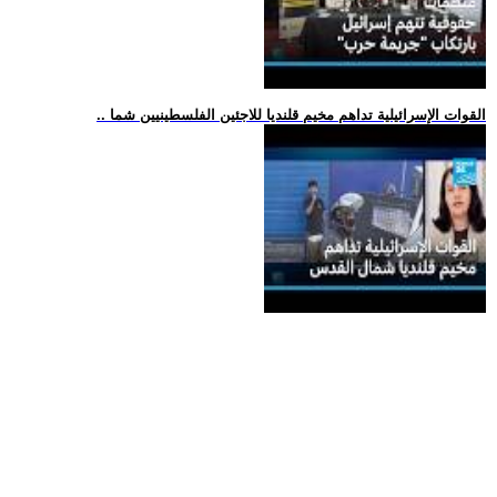
.. القوات الإسرائيلية تداهم مخيم قلنديا للاجئين الفلسطينيين شما