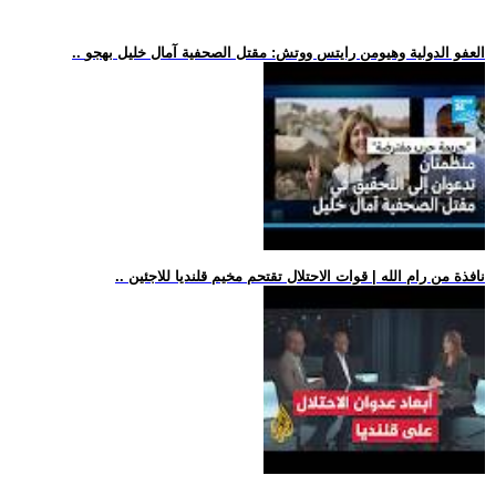
.. العفو الدولية وهيومن رايتس ووتش: مقتل الصحفية آمال خليل بهجو
.. نافذة من رام الله | قوات الاحتلال تقتحم مخيم قلنديا للاجئين