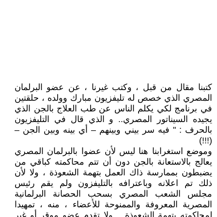
كتبنا مقال من قبل ، وكتب غيرنا ، عن عضو البرلمان
المصري الذي خصص له تليفزيون مبارك وولده ، حلقتين
في برنامج لكي يكلم الناس عن طب العلاج بالجن الذي
يجيده السيناتور المصري.. و الذي قال في التليفزيون
بالحرف : " فيه سر بيني وبينهم – أي بينه وبين الجن –
(!!!)
وموضع استغرابنا هنا ليس لأن عضوا بالبرلمان المصري
يعالج بالاستعانة بالجن دون أن تتم محاكمته كباقي من
يضبطون بممارسة ذاك العمل بتهمة الشعوذة ، ولا لأن
ذلك تم اعلانه وباعترافه بالتليفزون ولم يقم رئيس
مجلس الشعب المصري بسحب الحصانة البرلمانية
المصرية المعروفة والممنوحة للأعضاء ، منه ، تمهيدا
لمحاكمته بتهمة الشعوذة .. ولا تقدم عضو موقر أو غير