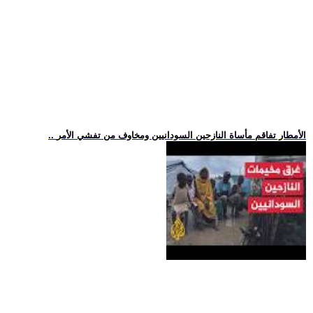
.. الأمطار تفاقم مأساة النازحين السودانيين ومخاوف من تفشي الأمر