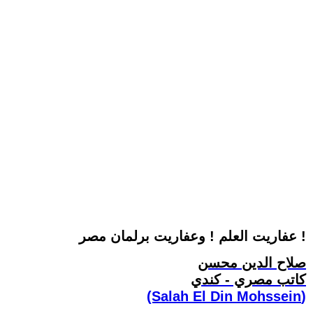
عفاريت العلم ! وعفاريت برلمان مصر !
صلاح الدين محسن
كاتب مصري - كندي
(Salah El Din Mohssein‏)