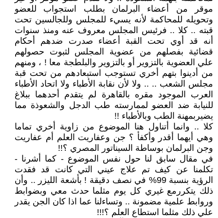
موقر من أعضاء البرلمان بطلب استجواب للعضو
وتحويله للمحاكمة لأنه يسيء للمجلس وللجالسين تحت
قبته .. كلا .. فرئيس المجلس معروف عنه ومنذ سنوات
أنه قد أوي تحت القبة أعضاء صدرت ضدهم أحكام
قضائية بفصلهم من عضوية المجلس لثبوت حصولهم
علي العضوية بالتزوير أو بالتزوير والبلطجة معا ! ، ومنهم
من أدينوا بتهم أخري تستوجب استبعادهم من تحت قبة
مجلس الشعب .. .. ولا لأن نقابة الأطباء ولا اتحاد الأطباء
العرب الموجود مقره بالقاهرة لم يتقدم أحدهما ببلاغ
للنيابة ضد العضو لممارسته طب الدجل والشعوذة مما
يضيربمهنة الطب وبالأطباء !!
كلا .. وانما أتناول هنا الموضوع من زاوية أخري تماما
وهي أيهما أقدر وأكفأ ؟ جن وعفاريت العلم أم عفاريت
وجن البرلمان بوساطة السيناتور المصري ؟!!
في مقال سابق لنا حول نفس الموضوع - كما أشرنا -
تكلمنا عن كيف تم علاج عيني التي كانت قد فقدت
الرؤية بنسبة 99% في نصف دقيقة ! بأشعة الليزر .. وأن
ذلك يتكررمع غيري كل يوم مثلما حدث معي وبضوابط
وروابط علمية مضمونة .. وتساءلنا عما اذا كان الجن يقدر
علي ذلك مثلما استطاع العلم ؟!!!