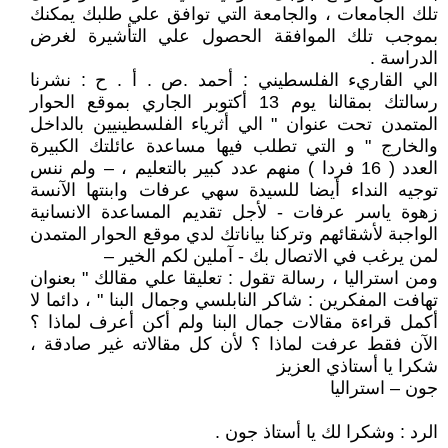
تلك الجامعات ، والجامعة التي توافق علي طلبك يمكنك
بموجب تلك الموافقة الحصول علي التأشيرة لغرض
الدراسة .
الي القاريء الفلسطيني : أحمد .ص . أ . ح : نشرنا
رسالتك بمقالنا يوم 13 أكتوبر الجاري بموقع الحوار
المتمدن تحت عنوان " الي أثرياء الفلسطينيين بالداخل
والخارج " و التي تطلب فيها مساعدة عائلتك الكبيرة
العدد ( 16 فردا ) منهم عدد كبير بالتعليم ، – ولم ننس
توجيه النداء أيضا للسيدة سهي عرفات وابنتها الآنسة
زهوة ياسر عرفات - لأجل تقديم المساعدة الانسانية
الواجبة لأشقائهم وتركنا بياناتك لدي موقع الحوار المتمدن
لمن يرغب في الاتصال بك - آملين لكم الخير –
ومن استراليا ، رسالة تقول : تعليقا علي مقالك " بعنوان
تهافت المفكرين : شاكر النابلسي وجمال البنا " ، دائما لا
أكمل قراءة مقالات جمال البنا ولم أكن أعرف لماذا ؟
الآن فقط عرفت لماذا ؟ لأن كل مقالاته غير صادقة ،
شكرا يا أستاذي العزيز
جون – استراليا
الرد : وشكرا لك يا أستاذ جون .