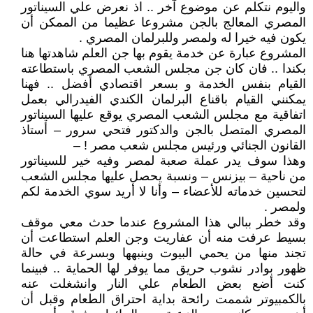
واليوم نتكلم عن موضوع آخر .. اذ نعرض علي السيناتور
المصري المعالج بالجن مشروعا عظيما من الممكن أن
يكون فيه خيرا له ولمصر وللبرلمان المصري .
المشروع عبارة عن خدمة يقوم بها جن العلم شاهدتها هنا
بكندا .. فان كان جن مجلس الشعب المصري باستطاعته
القيام بنفس الخدمة و بسعر اقتصادي أفضل .. فهنا
يمكنني القيام باقناع البرلمان الكندي الفيدرالي بعمل
اتفاقية مع مجلس الشعب المصري يوقع عليها السيناتور
المصري المتصل بالجن والدكتور فتحي سرور – أستاذ
القانون الجنائي ورئيس مجلس شعب مصر ! –
وهذا سوف يدر عملة صعبة لمصر وفيه خير للسيناتور
من ناحية – بيزنس – ونسبة يحصل عليها مجلس الشعب
لتحسين خدماته للأعضاء – وأنا لا أريد سوي الخدمة لكم
ولمصر .
وقد خطر ببالي هذا المشروع عندما حدث معي موقف
بسيط عرفت منه أن عفاريت وجن العلم استطاعت أن
تجند منها من يحمي البيوت وينبهها وبسرعة في حالة
ظهور بوادر نشوب حريق مما يوفر لها الحماية .. فبينما
كنت أضع بعض الطعام علي النار وانشغلت عنه
بالكمبيوتر شممت رائحة بداية احتراق الطعام وقبل أن