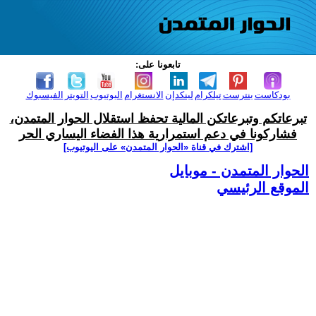
تابعونا على:
بودكاست
بنترست
تيلكرام
لينكدإن
الانستغرام
اليوتيوب
التويتر
الفيسبوك
تبرعاتكم وتبرعاتكن المالية تحفظ استقلال الحوار المتمدن،
فشاركونا في دعم استمرارية هذا الفضاء اليساري الحر
[اشترك في قناة ‫«الحوار المتمدن» على اليوتيوب]
الحوار المتمدن - موبايل
الموقع الرئيسي