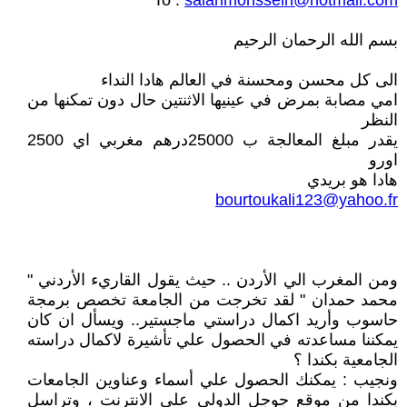
To :
salahmohssein@hotmail.com
بسم الله الرحمان الرحيم
الى كل محسن ومحسنة في العالم هادا النداء
امي مصابة بمرض في عينيها الاثنتين حال دون تمكنها من
النظر
يقدر مبلغ المعالجة ب 25000درهم مغربي اي 2500
اورو
هادا هو بريدي
bourtoukali123@yahoo.fr
ومن المغرب الي الأردن .. حيث يقول القاريء الأردني "
محمد حمدان " لقد تخرجت من الجامعة تخصص برمجة
حاسوب وأريد اكمال دراستي ماجستير.. ويسأل ان كان
يمكننا مساعدته في الحصول علي تأشيرة لاكمال دراسته
الجامعية بكندا ؟
ونجيب : يمكنك الحصول علي أسماء وعناوين الجامعات
بكندا من موقع جوجل الدولي علي الانترنت ، وتراسل