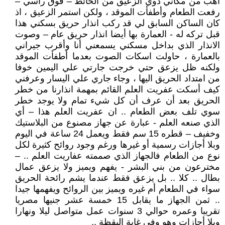
أهب من مكاني دوي الزعيق من الحائط – فوق رأسي –
رفعت الطعام وأطفأت الموقد ، ولكن استمر الزعيق ، اذ
كان الساكن السابق لي قد ركب انذار حريق بسكني هذا
قبل تركه له - العمارة بها أيضا انذار حريق عام – وصوت
الانذار الذي بداخل مسكني يسمعني أنا وأقرب جيراني
بالعمارة ، حاولت اسكات الصوت بعدما أطفأت الموقد
ولكنه ظل يزعق حتي خرجت جارتي علي اليمين خوفا
من امتداد الحريق اليها ، وجاء جاري علي اليسار وعرفني
كيف أسكت عفريت العلم القائم بمهمة انذارنا من خطر
الحريق بعد أن عرف أن كل شيء تمام ولا يوجد خطر
سوي تلف بعض الطعام .. ان عفريت العلم هذا – أي
الذي صنعه العلم - عبارة عن جهاز مصنوع من البلاستيك
وخفيف – قطره 15 سم فقط ويعمل 24 ساعة في اليوم
وبلا أجازات رسمية أو غيرها ورغم وجود روائح كثيرة لكل
نوع من الطعام فالجهاز الذي صممته عفاريت العلم .. –
مخترعون من بني البشر - يفهم ويميز ولا يزعق عمال
بطال .. كلا .. بل يزعق فقط عندما يشم رائحة الحريق
سواء في الطعام أم غيره ويميز بين الروائح ويفهمها جيدا
.. ثمن الجهاز ما يقابل 15 خمسة عشر جنيها مصريا
تقريبا وعمره حوالي 3 سنوات عمل متواصل ليلا ونهارا
وبلا أجازات وهو وفي غاية اليقظة ..