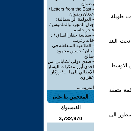
رضوان
Letters from the East /
-
عدنان رضوان
ات طويلة،
-
العولمة الرأسمالية:
جدل المجرد والملموس /
فاخر جاسم
-
سياسة حفار الساق / د.
خالد زغريت
حت البند
-
الطائفية المتغلغلة في
لبنان / حسين محمود
صالح
-
صدى دولي لكتاباتي: من
ق الاوسط،
إحدى أبرز مفكرات اليسار
الإيطالي إلى أ ... / رزكار
عقراوي
المزيد.....
كمة متفقة
المعجبين بنا على
الفيسبوك
تطور الى
3,732,970