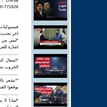
ساعات "!.
id=771626
فيسبوكيات - 4
اخر تحديث 23/4 -  9 - 30
*ليس من م
اشارة للفر
................
*اشعال ال
الحروب تتض
................
*"نشعر بال
يوقغوا القت
................
*لماذا لا 