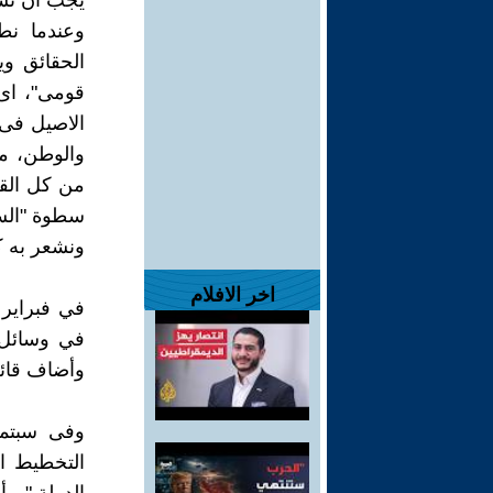
يجب ان تسم
وعندما نط
الحقائق وي
الاصيل فى 
والوطن، مف
سطوة "السل
ونشعر به ك
اخر الافلام
في وسائل ا
وأضاف قائل