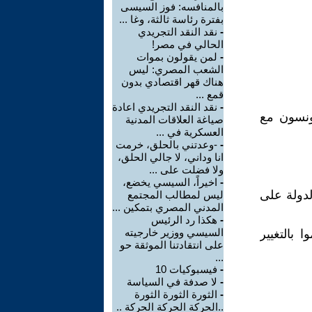
بالمنافسه: فوز السيسى
بفترة رئاسة ثالثة، وغا ...
-
نقد النقد التجريدي
الحالي في مصر!
-
لمن يقولون بموات
الشعب المصري: ليس
هناك قهر اقتصادي بدون
قمع ...
-
نقد النقد التجريدي اعادة
جونسون مع
صياغة العلاقات المدنية
العسكرية في ...
-
-وعدتني بالحلق، خرمت
انا وداني، لا جالي الحلق،
ولا فضلت على ...
-
اخيراً، السيسي يخضع،
لدولة على
ليس لمطالب المجتمع
المدني المصري بتمكين ...
-
هكذا رد الرئيس
السيسي ووزير خارجيته
 بالتغيير
على انتقادتنا الموثقة حو
...
-
فيسبوكيات 10
-
لا صدفة في السياسة
-
الثورة الثورة الثورة
..الحركة الحركة الحركة ..