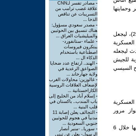
ضيع الناس
-
مصادر تفسر لـCNN
 وحمايتها
علاقة غضب ترامب من
التسريبات عن تناقص
الذخا ...
-
مصدر سعودي مسؤول:
هناك تنسيق بين الحوثيين
ما الذي حدث خلال السنتان ونصف (من فبراير 2014، الى سبتمبر 2016)، ليجعل
والميليشيات العراق ...
-
علماء -ستانفورد-
 العسكرية
يبتكرون فيروسات
ث ليجعله
اصطناعية باستخدام
الذكاء ال ...
كرية للجيش
-
الهند.. ارتفاع عدد ضحايا
اح السيسي
الصواعق الرعدية في
ولاية جهارخاند ...
-
غالوزين: محاولات الغرب
لإضعاف العلاقات الروسية
الكازاخستانية ...
-
إسلام آباد من الخليج إلى
باب المندب.. باكستان في
العسكرية
قلب البنية ...
واز مرور
-
التحالف يعلن إصابة 11
مدنياً في هجوم للحوثيين
جنوبي السعودية ...
السيسي من "الجيش آلة قتل"، الى "الجيش يفرد وينتشر فى مصر كلها خلال 6
-
سوريا.. -منبر أنصار
الرسول- يعلن عن تبني