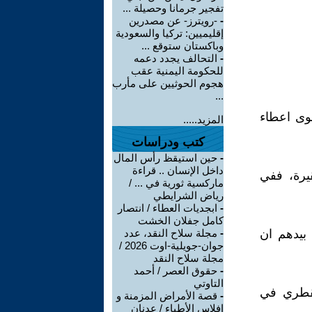
تفجير جرمانا وحصيلة ...
-
-رويترز- عن مصدرين
إقليميين: تركيا والسعودية
وباكستان ستوقع ...
-
التحالف يجدد دعمه
للحكومة اليمنية عقب
هجوم الحوثيين على مأرب
...
وى اعطاء
المزيد.....
كتب ودراسات
-
حين استيقظ رأس المال
داخل الإنسان .. قراءة
يرة، ففي
ماركسية ثورية في ... /
رياض الشرايطي
-
ابجديات العطاء / انتصار
كامل جفلان الخشت
بيدهم ان
-
مجلة سلاح النقد، عدد
جوان-جويلية-اوت 2026 /
مجلة سلاح النقد
-
حقوق العصر / أحمد
التاوتي
لقطري في
-
قصة الأمراض المزمنة و
إفلاس الأطباء / عدنان