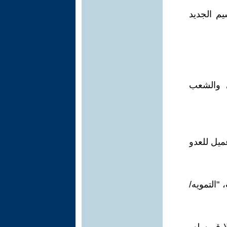
م الجديد
ا، وترك 16 الف امريكي والشعب
ميل للعدو
"التمويه/