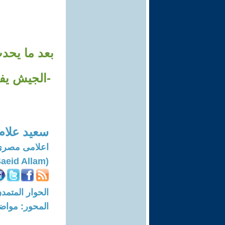
بعد ما يحد
سعيد علام
اعلامى مصرى
(Saeid Allam)
الحوار المتمدن-العدد: 7591 - 23
المحور: مواض