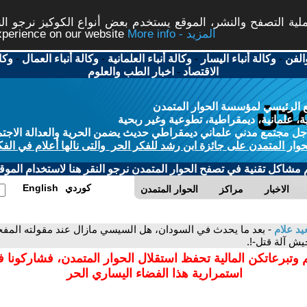
ة التصفح والنشر، الموقع يستخدم بعض أنواع الكوكيز نرجو النق
More info - المزيد
experience on our website
الفن
-
وكالة أنباء اليسار
-
وكالة أنباء العلمانية
-
وكالة أنباء العمال
-
وكا
الاقتصاد
-
اخبار الطب والعلوم
 الرئيسي لمؤسسة الحوار المتمدن
، علمانية، ديمقراطية، تطوعية وغير ربحية
ل مجتمع مدني علماني ديمقراطي حديث يضمن الحرية والعدالة الاجتم
حوار المتمدن على جائزة ابن رشد للفكر الحر والتى نالها أعلام في الفك
م مشاكل تقنية في تصفح الحوار المتمدن نرجو النقر هنا لاستخدام الموقع
كوردي
English
الاخبار
مراكز
الحوار المتمدن
د علام
يش آلة قتل-!.
 وتبرعاتكن المالية تحفظ استقلال الحوار المتمدن، فشاركونا 
استمرارية هذا الفضاء اليساري الحر