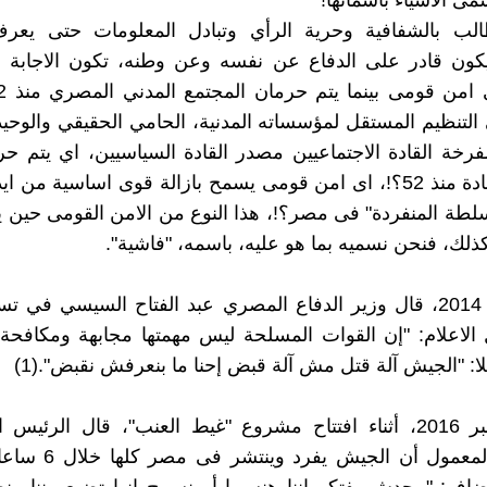
ى الاشياء بأسمائها!
الب بالشفافية وحرية الرأي وتبادل المعلومات حتى يع
كون قادر على الدفاع عن نفسه وعن وطنه، تكون الاجابة دا
التنظيم المستقل لمؤسساته المدنية، الحامي الحقيقي والوحي
رخة القادة الاجتماعيين مصدر القادة السياسيين، اي يتم 
من كل القادة منذ 52؟!، اى امن قومى يسمح بازالة قوى اساسية من ا
طة المنفردة" فى مصر؟!، هذا النوع من الامن القومى حين ي
ذلك، فنحن نسميه بما هو عليه، باسمه، "فاشية".
في فبراير 2014، قال وزير الدفاع المصري عبد الفتاح السيسي في
لاعلام: "إن القوات المسلحة ليس مهمتها مجابهة ومكافحة 
ا: "الجيش آلة قتل مش آلة قبض إحنا ما بنعرفش نقبض".(1)
وفى سبتمبر 2016، أثناء افتتاح مشروع "غيط العنب"، قال الرئ
التخطيط المعمول أن الجيش