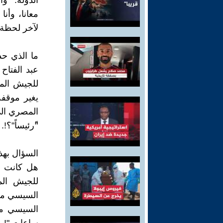
الدولة." و
معانا، وأن
لآخر لحظة".(
عبد الفتاح
للجيش المص
المصري الى
"ًرئيساً"؟!.
السؤال بهذ
هل كانت ا
للجيش الم
السيسي مر