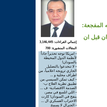
 المفجعة:
 6 ساعات -!، وكان قبل ان
إجمالي القراءات: 3,146,445
المقالات المنشورة: 700
-
امريكا توجه تحذيراٌ جاداٌ
لأنظمة الدول المحيطة
بالسودان!
-
لا تنخدعوا بالتضليل
الجاري ترويجه اعلامياً، من
اطراف محلية و ...
-
كيف تمكن السيسي من
تطبيق نظرية العلاج ب-
الصدمة الاقتصادية- ف ...
-
اللي اتلسع في مصر،
ينفخ في السودان! كارت
الاحتراب العسكري ال ...
-
الجنرال لا يسمح