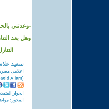
-وعدتني بالح
وهل بعد التنا
التناز
سعيد علام
اعلامى مصرى
(Saeid Allam)
الحوار المتمدن-العدد: 7560 - 23
المحور: مواض