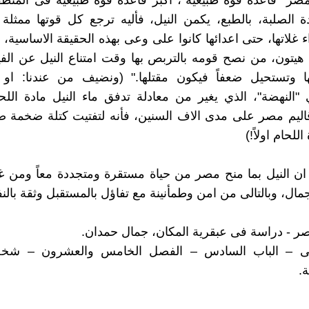
صر "قاعدة قوة طبيعية"، أكبر قاعدة قوة طبيعية فى المنط
ة الصلبة، بالطبع، يكمن النيل، فأليه ترجع كل قوتها ممثل
اء غلاتها، حتى اعدائها كانوا على وعى بهذه الحقيقة الاساسية،
هيتون، من نصح قومه بالتربص بها وقت امتناع النيل عن ال
ا وتستحيل ضعفاً فيكون مقتلها." (ونضيف من عندنا: او ب
 "النهضة"، الذي يغير من معادلة تدفق ماء النيل مادة اللحا
قاليم مصر على مدى الاف السنين، فأنه لتفتيت كتلة ضخمة 
للحام اولاً!)
ع ان النيل بما منح مصر من حياة مستقرة ومتجددة معاً ومن 
ال، وبالتالى من امن وطمأنينة مع تفاؤل بالمستقبل وثقة بالنف
 - دراسة فى عبقرية المكان، جمال حمدان.
انى – الباب السادس – الفصل الخامس والعشرون – شخ
ة.