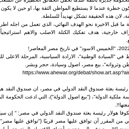
حكومة جديرة بالثقة عندما تخفي الحقائق الخطيرة عن الشعب
ن خطرة عندما لا يستطيع المواطن الثقة بها، او حين لا يكون ق
ة، لان هذه الحقيقة تشكل تهديداً للسلطة.
لة ما قبل الاخيرة نحو الهدف النهائي، الذي تعمل من اجله اطر
اف خارجية، هدف تفكيك الكتلة الاصلب والاهم استراتيجيا
.
ط في "السيادة الوطنية"، الارادة السياسية، المرحلة الاعلى ل
ن وثرواته"، بيع مصر، اصول وسيادة، حجر وبشر.
https://www.ahewar.org/debat/show.art.asp?a
رئيسة بعثة صندوق النقد الدولي في مصر، ان صندوق النقد ه
ة ملكية الدولة"، ("بيع اصول الدولة")، التي ادعت الحكومة الم
ها!!.
كوفا هولار رئيسة بعثة صندوق النقد الدولي في مصر: " إن سي
لتي من المقرر أن توافق عليها مصر قريبًا ("توافق عليها مصر