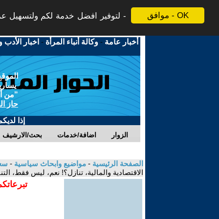
موافق - OK
لتوفير افضل خدمة لكم ولتسهيل عملي
أخبار عامة
-
وكالة أنباء المرأة
-
اخبار الأدب و
الموقع
يسارية
"من أج
حاز ال
إذا لديك
الزوار
اضافة/خدمات
بحث/الارشيف
الصفحة الرئيسية
-
مواضيع وابحاث سياسية
-
سعي
الاقتصادية والمالية، تنازل؟! نعم، ليس فقط، ال
تبرعاتكم