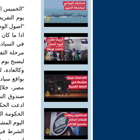
"الخميس ال
يوم التفري
"اصول الوط
اذا ما كان
مرحلة التف
ليصبح يوم 27 اكتوبر، يوم "الخميس الاسود" في تاريخ مصر المعاصر.
بواقع سياد
صندوق النق
الحكومة ال
اليوم المش
الشرط في ع