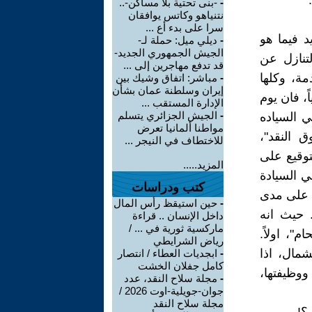
-
-بنى تحتية بلا مساكن-..
نتنياهو وكاتس يوافقان
سرا على بدء أع ...
د فيما هو
-
ديلي ميل: حملة لـ-
الجيش الجمهوري الجديد-
تنازل عن
قد تدفع مهاجرين إلى ...
مة، وكلها
-
مباشر: اتفاق وشيك بين
إيران وسلطنة عمان بشأن
ً، فان يوم
الإدارة المستقب ...
-
الجيش الجزائري يتسلم
 في السياده
مواطنا ألمانيا تعرض
ق النقد"،
للاختطاف في النيجر ...
لتوقيع على
المزيد.....
ي 23 مارس 2015، التفريط في السيادة
كتب ودراسات
ي على مدى
-
حين استيقظ رأس المال
. حيث انه
داخل الإنسان .. قراءة
ماركسية ثورية في ... /
"، اولاً.
رياض الشرايطي
شمال، اذا
-
ابجديات العطاء / انتصار
كامل جفلان الخشت
ووظيفتها،
-
مجلة سلاح النقد، عدد
جوان-جويلية-اوت 2026 /
مجلة سلاح النقد