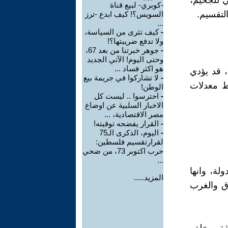
ي للجحيم،
-كوبري- لبيع قناة
لتقسيم.
السويس؟! كيف ابدع -ترز
...
-
كيف تثرى من السياسة،
ولا تدفع ضريبتها؟!
-
جوهر خبرتنا من بعد 67،
وحتى اليوم! الآتي الجديد
هو اكثر فساد ...
، قد يؤدي
-
لا تشاركوا في جريمة بيع
تجاوز متوسط معدلات
الوطن!
-
احترسوا .. ليست كل
الاخبار السلبية عن اوضاع
مصر الاقتصادية، ...
-
القرار يفضحه توقيته!
-
اليوم، الذكرى الـ75
لقرارتقسيم فلسطين:
حرب اكتوبر 73، من ضحي
...
لة، وانها
المزيد.....
ق والغرب