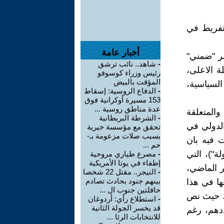
لتفريط في
أخبار عامة
شر "ضمني"
-
شاهد.. نائب ترشق
دأت المرحلة الاعلى،
رئيس وزراء كوسوفو
المؤقت بالبيض
السياسية،
-
الدفاع الروسية: إسقاط
153 مسيرة أوكرانية فوق
عدة مناطق روسية ...
لاطلاق والمتعلقة
-
الشرطة البريطانية
الدولي في
تحقق مع مؤسسة خيرية
بسبب صلات مزعومة بـ-
 2022 ،(1) والتي كشفت فيه بان
حم ...
ة")، التي
-
مصرع طياري مروحية
إطفاء في يوتا الأمريكية
هى من وضعتها!!. حيث وافقت في 27 اكتوبر الماضي،
-
النيجر.. مقتل 22 شخصا
بينهم جنود بحادث تصادم
ها في هذا
حافلتين جنوب ال ...
ق، حيث نص
-
استطلاع رأي: أردوغان
قد يخسر الجولة الثانية
ددهم، رغم
للانتخابات الرئا ...