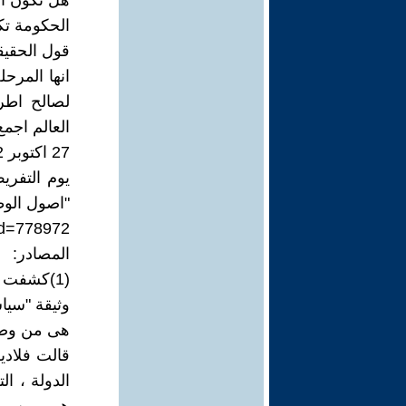
هل تكون ال
الحكومة تكو
قول الحقيق
انها المرح
لصالح اطر
العالم اجمع
27 اكتوبر 2022، "الخميس الاسود" في تاريخ مصر المعاصر!
يوم التفري
"اصول الوط
id=778972
المصادر:
(1)كشفت 
وثيقة "سياس
هى من وضعت
قالت فلادي
الدولة ، ا