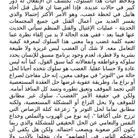
ونلاحظ آليات هذا السلوك، نكتشف أن الإنفعال له دور
كبير في حالات عديدة. فإذا أفترضنا ان قابيل قتل أخاه
هابيل في لحظة غضب، وهو الأمر الأكثر إحتمالا والذي
يفسر العديد من أعمال القتل في جميع المجتمعات
الحديثة - عمليات الإغتيال والقتل المنظم سيأتي الحديث
عنها فيما بعد - ففي هذه الحالة لا بد من إلقاء نظرة عما
تعنيه كلمة غضب وما معنى هذا السلوك لمعرفة كيفية
التعامل معه. لا شك أن الغضب ليس غريزة ولا طبيعة
بشرية ولا فطرة، لعدم وجود برنامج مسبق للإنسان يحدد
سلوكه وعواطفه وانفعالاته كما سبق القول، كما أنه ليس
عادة ولا حسابا عقليا. الغضب هو سلوك نتخذه أحيانا لحل
حالة من "التوتر" في موقف معين، إنه حل مفاجئ لصراع
أو نزاع ما، وطريقة عفوية غرضها حل العقدة المستعصية
التي تجمد الموقف وتعيق تطوره وتسد كل المنافذ أمامه.
ولكن في حقيقة الأمر "الغضب"، سلوك غير مطابق
للموقف ولا يحل النزاع أو المشكلة المستعصية، ولكنه
مطابق تماما لحل التوتر و" زعزعة كتلة الرصاص التي
ترزح على أكتافنا "، إنه نوع من الهروب والتملص وخداع
النفس والتعامي عن الحل الحقيقي للمشكلة والذي ربما
يكون أكثر صعوبة ويصعب احتماله. ولكن هل يكفي أن
"يتحكم الناس في أعصابهم" وان يتحلوا بالأدب ولا