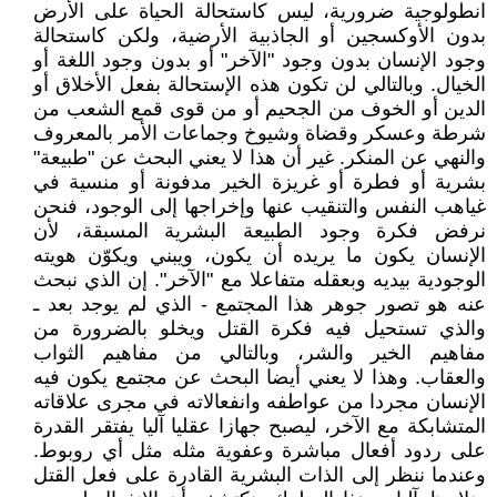
انطولوجية ضرورية، ليس كاستحالة الحياة على الأرض
بدون الأوكسجين أو الجاذبية الأرضية، ولكن كاستحالة
وجود الإنسان بدون وجود "الآخر" أو بدون وجود اللغة أو
الخيال. وبالتالي لن تكون هذه الإستحالة بفعل الأخلاق أو
الدين أو الخوف من الجحيم أو من قوى قمع الشعب من
شرطة وعسكر وقضاة وشيوخ وجماعات الأمر بالمعروف
والنهي عن المنكر. غير أن هذا لا يعني البحث عن "طبيعة"
بشرية أو فطرة أو غريزة الخير مدفونة أو منسية في
غياهب النفس والتنقيب عنها وإخراجها إلى الوجود، فنحن
نرفض فكرة وجود الطبيعة البشرية المسبقة، لأن
الإنسان يكون ما يريده أن يكون، ويبني ويكوّن هويته
الوجودية بيديه وبعقله متفاعلا مع "الآخر". إن الذي نبحث
عنه هو تصور جوهر هذا المجتمع - الذي لم يوجد بعد ـ
والذي تستحيل فيه فكرة القتل ويخلو بالضرورة من
مفاهيم الخير والشر، وبالتالي من مفاهيم الثواب
والعقاب. وهذا لا يعني أيضا البحث عن مجتمع يكون فيه
الإنسان مجردا من عواطفه وانفعالاته في مجرى علاقاته
المتشابكة مع الآخر، ليصبح جهازا عقليا آليا يفتقر القدرة
على ردود أفعال مباشرة وعفوية مثله مثل أي روبوط.
وعندما ننظر إلى الذات البشرية القادرة على فعل القتل