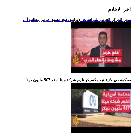
اخر الافلام
.. مدير المركز العربي للدراسات الإيرانية: فتح مضيق هرمز يتطلب أ
.. محكمة في ولاية نيو مكسيكو تلزم شركة ميتا بدفع 567 مليون دولا