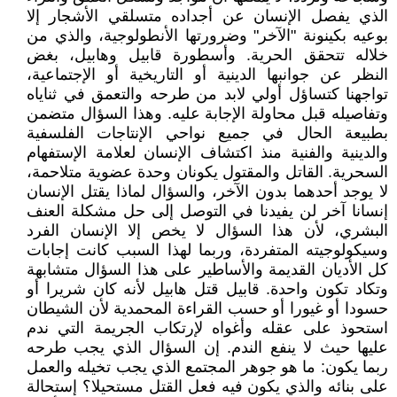
الذي يفصل الإنسان عن أجداده متسلقي الأشجار إلا
بوعيه بكينونة "الآخر" وضرورتها الأنطولوجية، والذي من
خلاله تتحقق الحرية. وأسطورة قابيل وهابيل، بغض
النظر عن جوانبها الدينية أو التاريخية أو الإجتماعية،
تواجهنا كتساؤل أولي لابد من طرحه والتعمق في ثناياه
وتفاصيله قبل محاولة الإجابة عليه. وهذا السؤال متضمن
بطبيعة الحال في جميع نواحي الإنتاجات الفلسفية
والدينية والفنية منذ اكتشاف الإنسان لعلامة الإستفهام
السحرية. القاتل والمقتول يكونان وحدة عضوية متلاحمة،
لا يوجد أحدهما بدون الآخر، والسؤال لماذا يقتل الإنسان
إنسانا آخر لن يفيدنا في التوصل إلى حل مشكلة العنف
البشري، لأن هذا السؤال لا يخص إلا الإنسان الفرد
وسيكولوجيته المتفردة، وربما لهذا السبب كانت إجابات
كل الأديان القديمة والأساطير على هذا السؤال متشابهة
وتكاد تكون واحدة. قابيل قتل هابيل لأنه كان شريرا أو
حسودا أو غيورا أو حسب القراءة المحمدية لأن الشيطان
استحوذ على عقله وأغواه لإرتكاب الجريمة التي ندم
عليها حيث لا ينفع الندم. إن السؤال الذي يجب طرحه
ربما يكون: ما هو جوهر المجتمع الذي يجب تخيله والعمل
على بنائه والذي يكون فيه فعل القتل مستحيلا؟ إستحالة