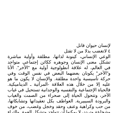
لإنسان حيوان قاتل
٤ لاتغضب بدلا من لا تقتل
الوعي الإنساني، كينونة لذاتها، مطلقة وأولية مباشرة
تشكل معنى الإنسان وجوهره ككائن إجتماعي متواجد
في العالم، له علاقة أنطولوجية أولية مع "الآخر". الأنا
و"الآخر" يكونان بعضهما البعض في نفس الوقت وفي
حركة تأسيسية واحدة مطلقة. والإنسان لا يكون ما هو
عليه إلا من خلال هذه العلاقة -المرآتية ـ الديناميكية.
فالحياة الإجتماعية والنفسيه والوجدانية تستحيل في غياب
الآخر، وتتحول الحياة إلى صحراء من الصمت والغياب
والبرودة السيبيرية. العواطف بكل تعقيداتها وتشابكاتها،
من حب وكراهية وعنف وحقد وخجل وغضب، من خوف
وشجاعة وتردد، لا يمكنها أن تتواجد وتشكل العمق والثراء