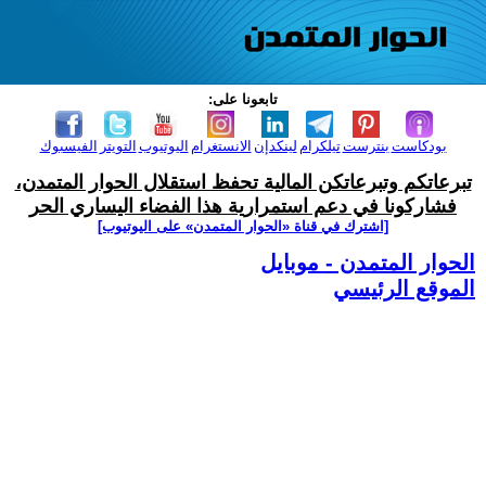
تابعونا على:
بودكاست
بنترست
تيلكرام
لينكدإن
الانستغرام
اليوتيوب
التويتر
الفيسبوك
تبرعاتكم وتبرعاتكن المالية تحفظ استقلال الحوار المتمدن،
فشاركونا في دعم استمرارية هذا الفضاء اليساري الحر
[اشترك في قناة ‫«الحوار المتمدن» على اليوتيوب]
الحوار المتمدن - موبايل
الموقع الرئيسي