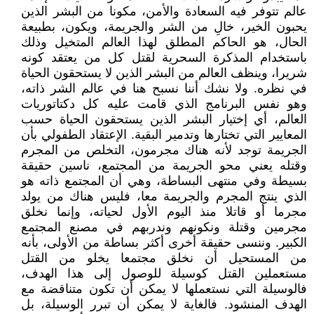
عالم تتوفر فيه السعادة والأمن، مكونا من البشر الذين
يحبون الخير، خالِ من الشر والجريمة، ويكون، بطبيعة
الحال، هو الحاكم المطلق لهذا العالم المتخيل وذلك
باستخدام المذكرة السحرية لقتل كل من يعتقد كونه
شريرا، وينظف العالم من البشر الذين لا يستحقون الحياة
في نظره. ولا نشك أننا نسبح هنا في عالم الشر ذاته،
وهو نفس البرنامج الذي قامت عليه كل دكتاتوريات
العالم، أي إختيار البشر الذين يستحقون الحياة حسب
المعايير التي تختارها وتدمير البقية. الإعتقاد الطفولي بأن
الجريمة توجد لأنه هناك مجرمون، التخلص من المجرم
وقتله يعني محو الجريمة من المجتمع، ناسين حقيقة
بسيطة وفي منتهى البساطة، وهي أن المجتمع ذاته هو
الذي ينتج المجرم والجريمة معا، فليس هناك من يولد
مجرما أو قاتلا منذ اليوم الأول لحياته، وإنما نخلق
مجرمين وقتلة ونكونهم وندربهم في مصنع المجتمع
الكبير. وننسى حقيقة أخرى أكثر بساطة من الأولى، بأنه
من المستحيل أن نخلق مجتمعا يخلو من القتل
مستعملين القتل كوسيلة للوصول إلى هذا الهدف،
فالوسيلة التي نستعملها لا يمكن أن تكون متناقضة مع
الهدف المنشود. فالغاية لا يمكن أن تبرر الوسيلة، بل