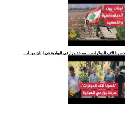
.. -خسرنا آلاف الدولارات-... صرخة مزارعي الهبارية في لبنان من آ