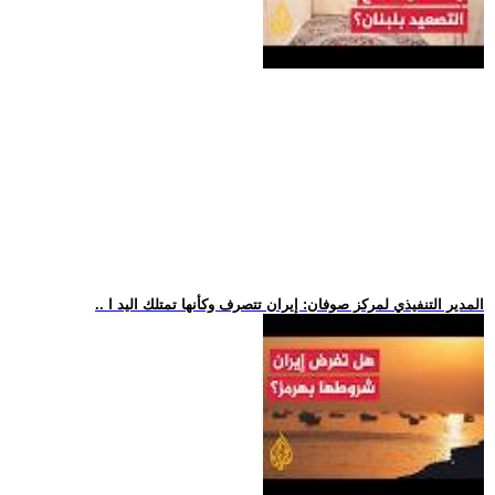
.. المدير التنفيذي لمركز صوفان: إيران تتصرف وكأنها تمتلك اليد ا