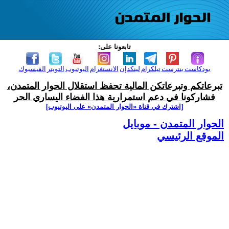
تابعونا على:
بودكاست
بنترست
تيلكرام
لينكدإن
الانستغرام
اليوتيوب
التويتر
الفيسبوك
تبرعاتكم وتبرعاتكن المالية تحفظ استقلال الحوار المتمدن،
فشاركونا في دعم استمرارية هذا الفضاء اليساري الحر
[اشترك في قناة ‫«الحوار المتمدن» على اليوتيوب]
الحوار المتمدن - موبايل
الموقع الرئيسي