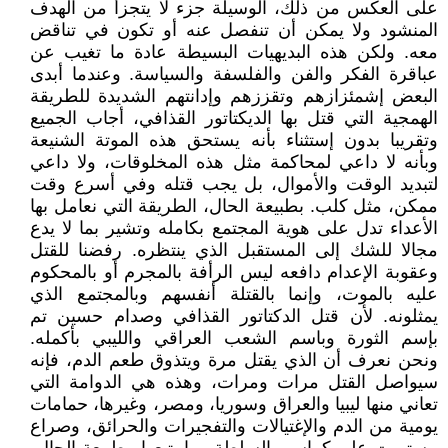
على العكس من ذلك، الوسيلة جزء لا يتجزأ من الهدف
المنشود ولا يمكن أن تنفصل عنه أو تكون في تناقض
معه. ولكن هذه البديهيات البسيطة عادة ما تغيب عن
عباقرة الفكر والفن والفلسفة والسياسة. وعندما أبدى
البعض إشمئزازهم وتقززهم وإدانتهم الشديدة للطريقة
الهمجية التي قتل بها الديكتاتور القذافي، أجاب الجميع
وتقريبا بدون إستثناء بأنه يستحق هذه الموتة الشنيعة
وبأنه لا داعي لمحاكمة مثل هذه المخلوقات، ولا داعي
لتبديد الوقت والأموال، بل يجب قتله وفي أسرع وقت
ممكن، مثل كلب. بطبيعة الحال، الطريقة التي نعامل بها
الأعداء تدل على هوية المجتمع بكامله وتشير بما لا يدع
مجالا للشك إلى المستقبل الذي ينتظره. رفضنا للقتل
وعقوبة الإعدام دافعه ليس الرأفة بالمجرم أو بالمحكوم
عليه بالموت، وإنما بالقتلة أنفسهم وبالمجتمع الذي
يمثلونه. لأن قتل الدكتاتور القذافي وصدام حسين تم
بإسم الثورة وباسم الشعب العراقي والليبي بأكمله.
ونحن نعرف أن الذي يقتل مرة ويتذوق طعم الدم، فإنه
سيواصل القتل مرات ومرات، وهذه هي الدوامة التي
تعاني منها ليبيا والعراق وسوريا، ومصر، وغيرها، حمامات
يومية من الدم والإغتيالات والتفجيرات والحرائق، وصراع