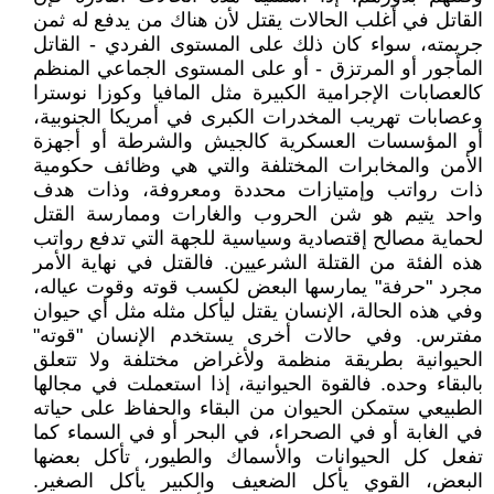
القاتل في أغلب الحالات يقتل لأن هناك من يدفع له ثمن
جريمته، سواء كان ذلك على المستوى الفردي - القاتل
المأجور أو المرتزق - أو على المستوى الجماعي المنظم
كالعصابات الإجرامية الكبيرة مثل المافيا وكوزا نوسترا
وعصابات تهريب المخدرات الكبرى في أمريكا الجنوبية،
أو المؤسسات العسكرية كالجيش والشرطة أو أجهزة
الأمن والمخابرات المختلفة والتي هي وظائف حكومية
ذات رواتب وإمتيازات محددة ومعروفة، وذات هدف
واحد يتيم هو شن الحروب والغارات وممارسة القتل
لحماية مصالح إقتصادية وسياسية للجهة التي تدفع رواتب
هذه الفئة من القتلة الشرعيين. فالقتل في نهاية الأمر
مجرد "حرفة" يمارسها البعض لكسب قوته وقوت عياله،
وفي هذه الحالة، الإنسان يقتل ليأكل مثله مثل أي حيوان
مفترس. وفي حالات أخرى يستخدم الإنسان "قوته"
الحيوانية بطريقة منظمة ولأغراض مختلفة ولا تتعلق
بالبقاء وحده. فالقوة الحيوانية، إذا استعملت في مجالها
الطبيعي ستمكن الحيوان من البقاء والحفاظ على حياته
في الغابة أو في الصحراء، في البحر أو في السماء كما
تفعل كل الحيوانات والأسماك والطيور، تأكل بعضها
البعض، القوي يأكل الضعيف والكبير يأكل الصغير.