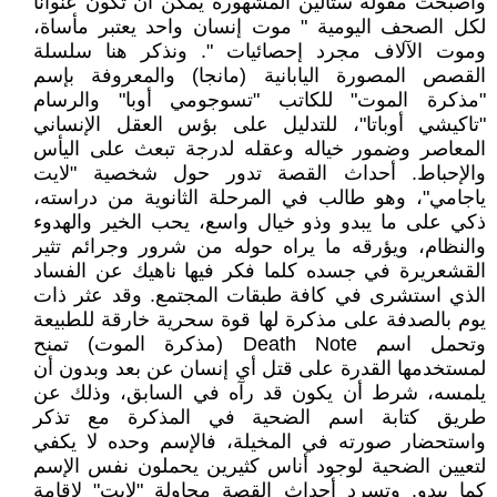
وأصبحت مقولة ستالين المشهورة يمكن أن تكون عنوانا
لكل الصحف اليومية " موت إنسان واحد يعتبر مأساة،
وموت الآلاف مجرد إحصائيات ". ونذكر هنا سلسلة
القصص المصورة اليابانية (مانجا) والمعروفة بإسم
"مذكرة الموت" للكاتب "تسوجومي أوبا" والرسام
"تاكيشي أوباتا"، للتدليل على بؤس العقل الإنساني
المعاصر وضمور خياله وعقله لدرجة تبعث على اليأس
والإحباط. أحداث القصة تدور حول شخصية "لايت
ياجامي"، وهو طالب في المرحلة الثانوية من دراسته،
ذكي على ما يبدو وذو خيال واسع، يحب الخير والهدوء
والنظام، ويؤرقه ما يراه حوله من شرور وجرائم تثير
القشعريرة في جسده كلما فكر فيها ناهيك عن الفساد
الذي استشرى في كافة طبقات المجتمع. وقد عثر ذات
يوم بالصدفة على مذكرة لها قوة سحرية خارقة للطبيعة
وتحمل اسم Death Note (مذكرة الموت) تمنح
لمستخدمها القدرة على قتل أي إنسان عن بعد وبدون أن
يلمسه، شرط أن يكون قد رآه في السابق، وذلك عن
طريق كتابة اسم الضحية في المذكرة مع تذكر
واستحضار صورته في المخيلة، فالإسم وحده لا يكفي
لتعيين الضحية لوجود أناس كثيرين يحملون نفس الإسم
كما يبدو. وتسرد أحداث القصة محاولة "لايت" لإقامة