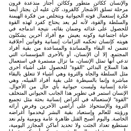
والإنسان ككائن متطور وككائن أجتاز منذعدة قرون
مرحلة تسلق الأشجار كالقرود، كان عليه أن يجتاز أيضا
فكرة إستعمال قوته الحيوانية ويتخلص من فكرة الهيمنة
والسلطة والقوة، لأنه لم يعد يحتاج كفرد لهذه القوة
للحصول على غذائه وضمان بقائه، نتيجة اندماجه في
حياة اجتماعية وكونه يعيش مع أفراد آخرين يشكلون
هويته كإنسان تحكمه التزامات إنسانية وقوانين أخلاقية
تضمن له البقاء والمساندة والمساعدة من بقية أفراد
المجتمع. إلا أن الإنسان، أو بالأحرى المؤسسات التي
تدعي أنها تمثل الإنسان، ما تزال مستمرة في استعمال
هذا السلاح البدائي "القوة" للحصول على أشياء أخرى
مثل السلطة والجاه والثروة وهي أشياء لا تتعلق بالبقاء
مباشرة وإنما بالسيطرة على بقية أفراد القبيله، وهي
عادة إنسانية وليست حيوانية بأي حال من الأحوال.
الإنسان استمر في تطوير هذا الجانب الحيواني المتخلف
"القوة" لإستعماله في أغراض إنسانية بحثة مثل تجميع
الثروة والإستحواذ على أراضي الآخرين وفرض آرائه
ورؤيته للعالم وإستعباد بقية البشر ليخدموا أغراضه
الخاصة. واليوم أصبح القتل ظاهرة عامة ويومية ولم نعد
نستطيع تعداد الجثت ولا تحديد أماكن المجازر اليومية،