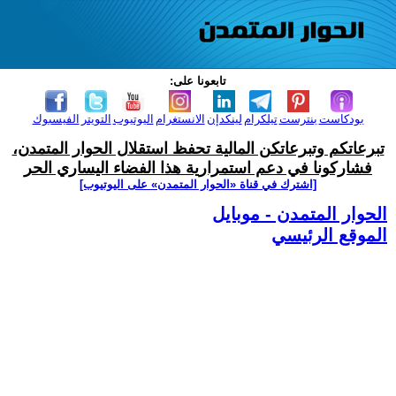
تابعونا على:
بودكاست
بنترست
تيلكرام
لينكدإن
الانستغرام
اليوتيوب
التويتر
الفيسبوك
تبرعاتكم وتبرعاتكن المالية تحفظ استقلال الحوار المتمدن،
فشاركونا في دعم استمرارية هذا الفضاء اليساري الحر
[اشترك في قناة ‫«الحوار المتمدن» على اليوتيوب]
الحوار المتمدن - موبايل
الموقع الرئيسي