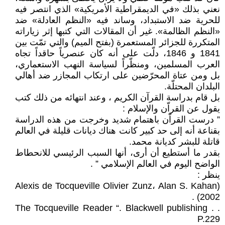
نعني بذلك «في الديمقراطية الأمريكية» الذي انتصر فيه
للحرية ضد الاستبداد، وساند فيه «النظم العادلة» ضد
«النظم الظالمة». غير أن المقالات التي كتبها إثر زياراته
المتكررة للجزائر المستعمرة (بفتح الميم) والتي تمّت بين
1841 و 1846، دلّت على أنه كان عنصرياً حاقداً تجاه
العرب المسلمين، ومنظّراً لسياسة النهب الاستعماري،
بل ومن عتاة المحرّضين على ارتكاب المجازر ضد أهالي
البلدان المحتلّة.
بل قام بدراسة القرآن الكريم ، وعند انتهائه من ذلك كتب
يقول عن القراّن والإسلام :
” درست القراّن باهتمام شديد وخرجت من هذه الدراسة
بقناعة أنه إلى حد كبير كانت هناك ديانات قليلة في العالم
قاتلة للبشر كديانة محمد.
بقدر ما أستطيع أن أرى، أنها السبب الرئيسي للانحطاط
الواضح اليوم في العالم الإسلامي ” .
ينظر :
(Alexis de Tocqueville Olivier Zunz، Alan S. Kahan
(2002 .
. The Tocqueville Reader “. Blackwell publishing .
P.229