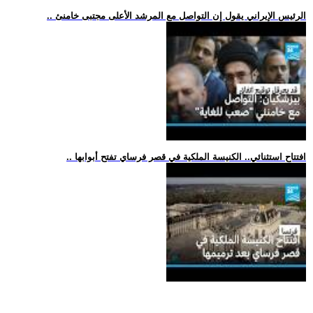
.. الرئيس الإيراني يقول إن التواصل مع المرشد الأعلى مجتبى خامنئ
.. افتتاح استثنائي.. الكنيسة الملكية في قصر فرساي تفتح أبوابها