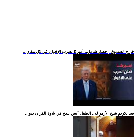
.. خارج الصندوق | حصار شامل.. أميركا تضرب الإخوان في كل مكان
.. بعد تكريم شيخ الأزهر له.. الطفل أنس يبدع في تلاوة القرآن بدو