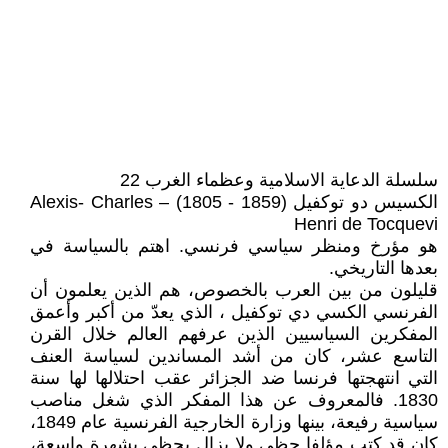
سلسلة الدعاية الاسلامية وعظماء الغرب 22
الكسيس دو توكفيل (1859 - 1805) Alexis- Charles –
Henri de Tocquevi
هو مؤرخ ومنظر سياسي فرنسي. اهتم بالسياسة في
بعدها التاريخي.
قليلون من بين العرب بالخصوص، هم الذين يعلمون أن
الفرنسي الكسي دي توكفيل ، الذي يعدّ من أكبر وأعمق
المفكرين السياسيين الذين عرفهم العالم خلال القرن
التاسع عشر، كان من أشد المساندين لسياسة العنف
التي انتهجتها فرنسا ضد الجزائر عقب احتلالها لها سنة
1830. فالمعروف عن هذا المفكر الذي شغل مناصب
سياسية رفيعة، بينها وزارة الخارجية الفرنسية عام 1849،
كان قد كتب مؤلفا حظي ولا يزال يحظى بشهرة واسعة،