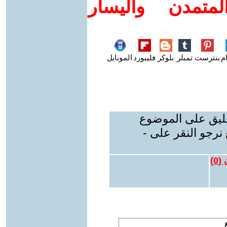
متمدن واليسار
م
بنترست
تمبلر
بلوكر
فليبورد
الموبايل
عليق على الموضوع
نرجو النقر على -
 (
0
)