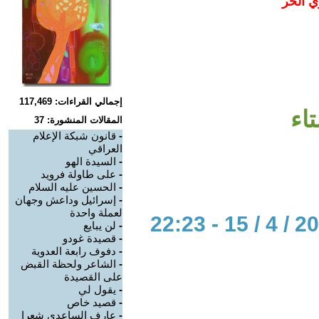
ي الحر
إجمالي القراءات: 117,469
اء
المقالات المنشورة: 37
-
قانون شبكة الإعلام
العراقي
-
السيدة الهو
-
على طاولة فرويد
-
الحسين عليه السلام
-
إسرائيل وداعش وجهان
لعملة واحدة
-
لن يبايع
-
قصيدة غودو
-
دفوف رابعة العدوية
-
الشاعر ولحظة القبض
على القصيدة
-
يقول لي
-
قصيد خاص
-
عارف الساعدي شعرا