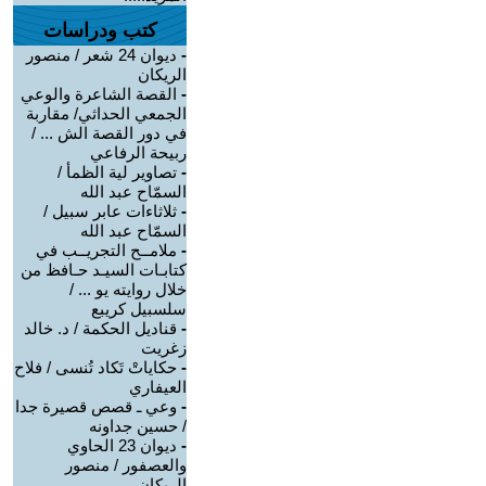
كتب ودراسات
-
ديوان 24 شعر / منصور
الريكان
-
القصة الشاعرة والوعي
الجمعي الحداثي/ مقاربة
في دور القصة الش ... /
ربيحة الرفاعي
-
تصاوير لية الظمأ /
السمّاح عبد الله
-
ثلاثاءات عابر سبيل /
السمّاح عبد الله
-
ملامــح التجريــب في
كتابـات السيـد حـافظ من
خلال روايته يو ... /
سلسبيل كريبع
-
قناديل الحكمة / د. خالد
زغريت
-
حكاياتْ تَكاد تُنسى / فلاح
العيفاري
-
وعي ـ قصص قصيرة جدا
/ حسين جداونه
-
ديوان 23 الحاوي
والعصفور / منصور
الريكان