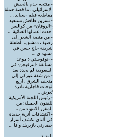
-
منتجه خدم بالجيش
الإسرائيلي.. ما قصة حملة
مقاطعة فيلم -سبايد ...
-
نسرين طافش تستعيد
«الروقان» من كواليس
أحدث أعمالها الغنائية ...
-
من منصة الشعر إلى
رصيف دمشق.. الطفلة
شريفة حاج حسن في
مشهد ي ...
-
-نوفوستي-: موعد
مسابقة -إنترفيجن- في
السعودية لم يحدد بعد
-
من شقة غوركي إلى
متحف الشرق.. أربع
لوحات قاجارية نادرة
تُعرض ...
-
رئيس اللجنة الأمريكية
للفنون الجميلة: من
المقرر الانتهاء من ...
-
اكتشافات أثرية جديدة
في ألتاي تكشف أسرار
حضارتي بازيريك وأفا ...
المزيد.....