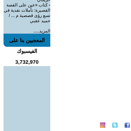
-
كتاب «عين على القصة
القصيرة: تأملات نقدية في
تسع رؤى قصصية م ... /
حميد عقبي
المزيد.....
المعجبين بنا على
الفيسبوك
3,732,970