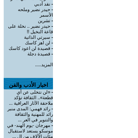
-
نقد أدبي
-
حيدر نضير وملحه
الأسمر
-
تشرين
-
حيدر نضير .. نخلة على
قاعة النخيل !!
-
سيرتي الذاتية
-
لن اهز كاسك
-
قصيدة لن اعود كاسك
-
قصيدة دجلة
المزيد.....
اخبار الأدب والفن
-
«لن نتخلى عن أي
قطعة».. الثقافة تؤكد
ملاحقة الآثار العراقية ...
-
رائد فهمي: المدى منبر
رائد للمهنية والثقافة
والتنوير في العر ...
-
مهرجان -يوم الهند- في
موسكو يستعد لاستقبال
مئات الآلاف من ال ...