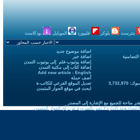
بنترست
بلوكر
فليبورد
الموبايل
بودكاست
اضافة موضوع جديد
التضامنية
اضافة خبر
إضافة يوتيوب-فلم إلى يوتيوب التمدن
إضافة كتاب إلى مكتبة التمدن
Add new article - English
أضف حملة
3,732,97
تعديل الموقع الفرعي للكاتب-ة
ابحث في موقع الحوار المتمدن
شر متاحة للجميع مع الإشارة إلى المصدر
ضاء هيئة الادارة لا تعبر بالضرورة عن رأي الحوار المتمدن