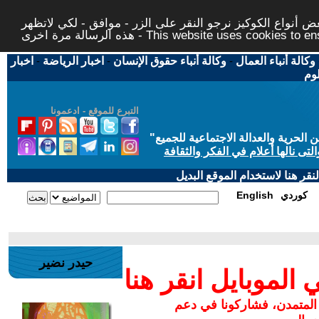
 أنواع الكوكيز نرجو النقر على الزر - موافق - لكي لاتظهر
This website uses cookies to ensure you ge
وكالة أنباء العمال
-
وكالة أنباء حقوق الإنسان
-
اخبار الرياضة
-
اخبار
لوم
التبرع للموقع - ادعمونا
حرية والعدالة الاجتماعية للجميع
"
تى نالها أعلام في الفكر والثقافة
قر هنا لاستخدام الموقع البديل
كوردي
English
حيدر نضير
لموبايل انقر هنا
 المتمدن، فشاركونا في دعم