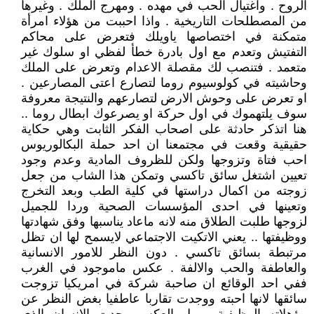
الروح . واغتيال الحب في مهده . ومهرج الملك . وغيرها
من المصطلحات التاريخية . واذا احببت من هؤلاء امرأة
متمكنة في اختصاصها ياويلك فتعرض على محاكم
التفتيش وتعدم مع اول بادرة خطأ لفظي او سلوك غير
متعمد . فتنصب لك مقصلة الاعدام وتعرض على الملك
وحاشيته في كولوسيوم روما لتصارع اعتى المصارعين .
او تعرض على وحوش الارض لتصارعهم والنتيجة معروفة
سوف يلتهموك في اول حركة او يصرعوك ابطال روما ..
هنا اتذكر حادثة على اصحاب الفكر الثابت وهي حكاية
حقيقية وقعت في مجتمعنا ان احد حملة البكالوريوس
احب فتاة وتزوجها ولكن للظروف المادية وعدم وجود
تعيين اشتغل سائق تاكسي وتمكن هذا الشاب من جعل
زوجته من اكمال دراستها في كلية الطب وبعد التخرج
وتعينها في احدى المؤسسات الصحية وردا للجميل
لزوجها طلبت الطلاق منه لانه ماعاد يناسبها وفق شهادتها
ووظيفتها .. يعني الاتكيت الاجتماعي لايسمح لها ان تظل
مرتبطة بسائق تاكسي . دون النظر للامور الانسانية
والعاطفة والحب والالفة . عكس ماموجود في الغرب
ففي احد الوقائع ان صاحبة شركة في امريكيا تزوجت
سائقها لانها احبته ووجدت تقاربا عاطفيا بغض النظر عن