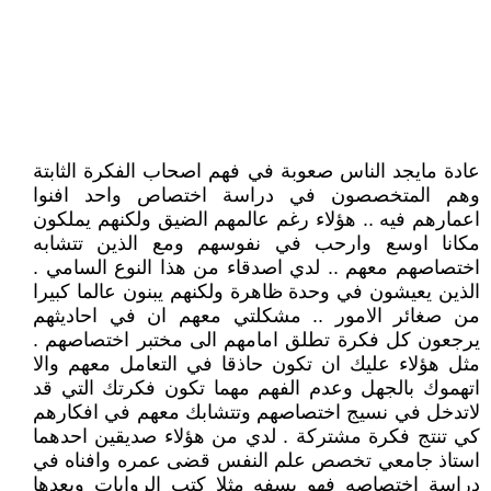
عادة مايجد الناس صعوبة في فهم اصحاب الفكرة الثابتة
وهم المتخصصون في دراسة اختصاص واحد افنوا
اعمارهم فيه .. هؤلاء رغم عالمهم الضيق ولكنهم يملكون
مكانا اوسع وارحب في نفوسهم ومع الذين تتشابه
اختصاصهم معهم .. لدي اصدقاء من هذا النوع السامي .
الذين يعيشون في وحدة ظاهرة ولكنهم يبنون عالما كبيرا
من صغائر الامور .. مشكلتي معهم ان في احاديثهم
يرجعون كل فكرة تطلق امامهم الى مختبر اختصاصهم .
مثل هؤلاء عليك ان تكون حاذقا في التعامل معهم والا
اتهموك بالجهل وعدم الفهم مهما تكون فكرتك التي قد
لاتدخل في نسيج اختصاصهم وتتشابك معهم في افكارهم
كي تنتج فكرة مشتركة . لدي من هؤلاء صديقين احدهما
استاذ جامعي تخصص علم النفس قضى عمره وافناه في
دراسة اختصاصه فهو يسفه مثلا كتب الروايات ويعدها