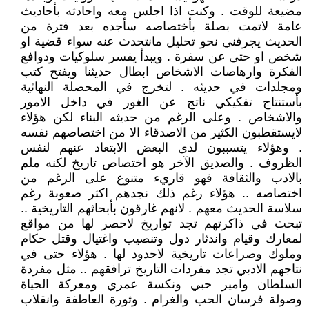
مضيعة للوقت . وكنت اذا اجلس معه واحادثه بأحاديث
عامة لاتمت بصلة بأختصاصه سأجده بعد فترة من
الحديث يجرفني نحو تحليل مانتحدث عنه سواء قضية او
شخص او حتى عن سفرة . ويبدأ يفسر سلوكيات ودوافع
الفكرة وارهاصات الاشخاص ابطال حديثنا ويفتح كتب
ومجلدات في حديثه . لتخرج في المحصلة النهائية
بأستنتاج تفكيكي ناتج عن الغور في داخل الامور
والاشخاص . وعلى الرغم من حديثه البناء لكن هؤلاء
لايستقطبون الكثير من الاصدقاء الا من اختصاصهم نفسه
. وهؤلاء يتسببون لدى البعض الابتعاد عنهم لنفس
الظروف . والصديق الآخر هو اختصاص تاريخ لكنه ملم
بالادب والثقافة فهو قاريء متنوع على الرغم من
اختصاصه .. هؤلاء رغم ذلك نجدهم اكثر صعوبة رغم
سلاسة الحديث معهم . لانهم غارقون بأبحاثهم التاريخية ..
تبحث في ذاكرتهم تجد تواريخ لاحصر لها من مواقع
لمعارك وقيام واندثار دول وتنصيب واغتيال وقتل حكام
وملوك وصراعات تاريخية لاحدود لها . هؤلاء حتى في
نتاجهم الادبي تجد مفردات التاريخ ترافقهم .. مثل مفردة
السلطان وامير حبي ونكسة عمري ومعركة الحياة
وصولة فرسان الحب والغرام . وثورة العاطفة وانقلاب