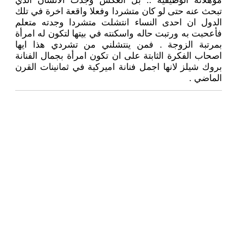
مؤهلاته الوظيفية .. بل العكس وجدت الانسان الذي
تبحث عنه حتى لو كان متشردا وفعلا واقعة اخرة في تلك
الدول ان احدى النساء انتشلت متشردا وجدته متعلم
فأعحبت به ورتبت حاله واسكنته في بيتها لتكون له امرأة
بمرتبة الزوجة . فمن ينتشلني من تشردي هذا ايها
اصحاب الفكرة الثابتة على ان تكون امرأة بجمال الفنانة
بروك شيلز لانها اجمل فنانة اميركية في ثمانينات القرن
الماضي .