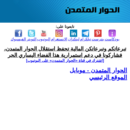
تابعونا على:
بودكاست
بنترست
تيلكرام
لينكدإن
الانستغرام
اليوتيوب
التويتر
الفيسبوك
تبرعاتكم وتبرعاتكن المالية تحفظ استقلال الحوار المتمدن،
فشاركونا في دعم استمرارية هذا الفضاء اليساري الحر
[اشترك في قناة ‫«الحوار المتمدن» على اليوتيوب]
الحوار المتمدن - موبايل
الموقع الرئيسي