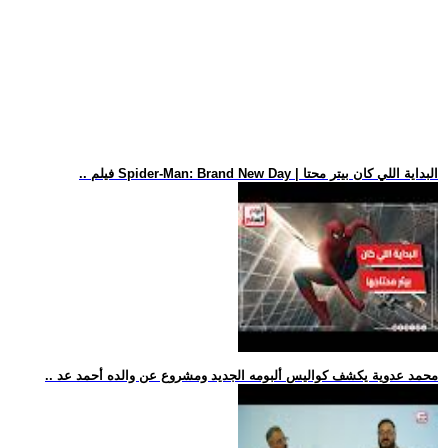
.. فيلم Spider-Man: Brand New Day | البداية اللي كان بيتر محتا
.. محمد عدوية يكشف كواليس ألبومه الجديد ومشروع عن والده أحمد عد