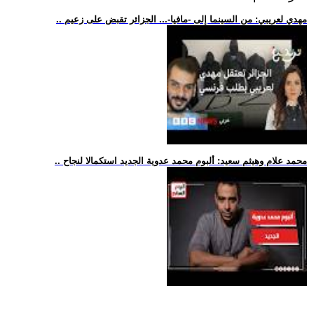
.. مهدي لعريبي: من السينما إلى -مافيا-... الجزائر تقبض على زعيم
.. محمد علام وهيثم سعيد: ألبوم محمد عدوية الجديد استكمالا لنجاح