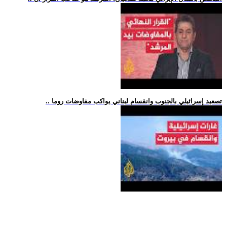
.. تصعيد إسرائيلي بالجنوب وانقسام لبناني يواكب مفاوضات روما