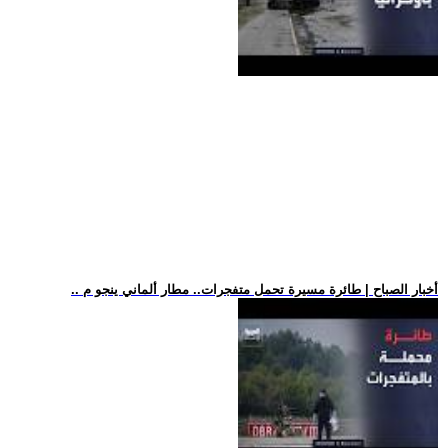
.. أخبار الصباح | طائرة مسيرة تحمل متفجرات.. مطار ألماني ينجو م