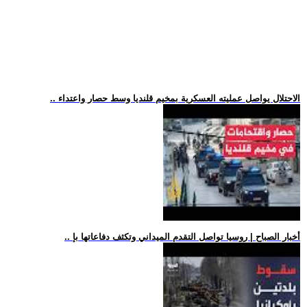
.. الاحتلال يواصل عمليته العسكرية بمخيم قلنديا وسط حصار واعتداء
.. أخبار الصباح | روسيا تواصل التقدم الميداني وتكثف دفاعاتها بإ