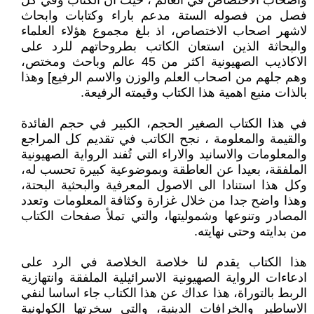
واصحاب الاختصاص في العالم ، حيث ان الكتاب وفي كل
فصل من فصوله الستة مدعم باراء وكتابات وابحاث
لاشهر اصحاب الاختصاص، اذ بلغ مجموع هؤلاء العلماء
والبحاثة الذين استعان الكاتب بطروحاتهم للرد على
الاكاذيب الصهيونية اكثر من 45 عالم وباحث ومختص،
وهم جلهم من اصحاب العلم والوزن والاسم الرفيع] وهذا
بالذات منبع اهمية هذا الكتاب وقيمته الرفيعة.
في هذا الكتاب الصغير الحجم، الكبير في حجم الفائدة
والقيمة والمعلومة ، نجح الكاتب في تقديم كل المراجع
والمعلومات والاسانيد والاراء التي تُفند الرواية الصهيونية
الملفقة، بعيدا عن العاطقة وبموضوعية كبيرة تحسب له،
وكل هذا استنادا الى الاصول المعرفية والبحثية البحتة،
وهذا واضح جدا من خلال غزارة وكثافة المعلومات وتعدد
المصادر وتنوعها وشموليتها، والتي تملأ صفحات الكتاب
من بدايته وحتى نهايته.
هذا الكتاب يقدم لنا خلاصة الخلاصة في الرد على
ادعاءات الرواية الصهيونية الاسرائيلية الملفقة وانتهازية
الربط بالتوراة، هذا عداك عن هذا الكتاب جاء اساسا لنفي
الاساطير والخرافات الدينية، والتي سخرتها الكولونية