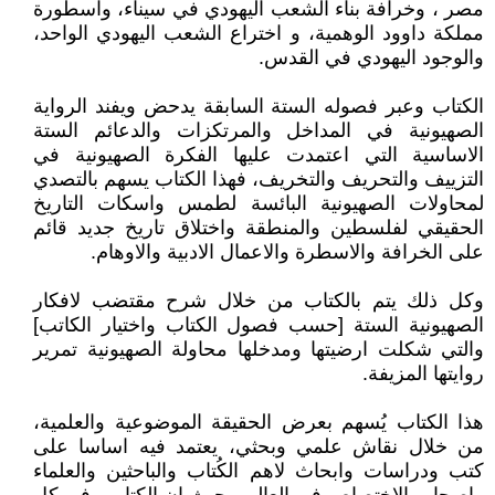
مصر ، وخرافة بناء الشعب اليهودي في سيناء، واسطورة
مملكة داوود الوهمية، و اختراع الشعب اليهودي الواحد،
والوجود اليهودي في القدس.
الكتاب وعبر فصوله الستة السابقة يدحض ويفند الرواية
الصهيونية في المداخل والمرتكزات والدعائم الستة
الاساسية التي اعتمدت عليها الفكرة الصهيونية في
التزييف والتحريف والتخريف، فهذا الكتاب يسهم بالتصدي
لمحاولات الصهيونية البائسة لطمس واسكات التاريخ
الحقيقي لفلسطين والمنطقة واختلاق تاريخ جديد قائم
على الخرافة والاسطرة والاعمال الادبية والاوهام.
وكل ذلك يتم بالكتاب من خلال شرح مقتضب لافكار
الصهيونية الستة [حسب فصول الكتاب واختيار الكاتب]
والتي شكلت ارضيتها ومدخلها محاولة الصهيونية تمرير
روايتها المزيفة.
هذا الكتاب يُسهم بعرض الحقيقة الموضوعية والعلمية،
من خلال نقاش علمي وبحثي، يعتمد فيه اساسا على
كتب ودراسات وابحاث لاهم الكُتاب والباحثين والعلماء