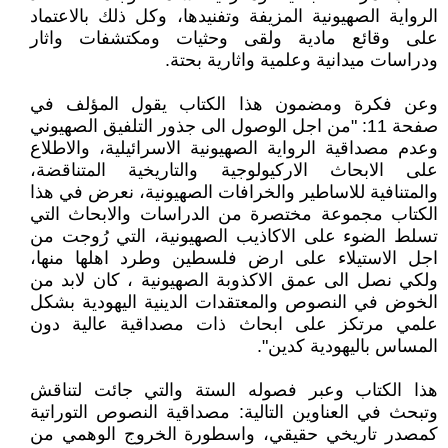
الرواية الصهيونية المزيفة وتفنيدها، وكل ذلك بالاعتماد
على وقائع مادية ولقى وحثيات ومكتشفات واثار
ودراسات ميدانية وعلمية واثارية بحتة.
وعن فكرة ومضمون هذا الكتاب يقول المؤلف في
صفحة 11: "من اجل الوصول الى جذور التلفيق الصهيوني
وعدم مصداقية الرواية الصهيونية الاسرائيلية، والاطلاع
على الابحاث الاركيولوجية والتاريخية المتناقضة،
والمتنافية للاساطير والخرافات الصهيونية، نعرض في هذا
الكتاب مجموعة مختصرة من الدراسات والابحاث التي
تسلط الضوء على الاكاذيب الصهيونية، التي رُوجت من
اجل الاستيلاء على ارض فلسطين وطرد اهلها منها،
ولكي نصل الى عمق الاكذوبة الصهيونية ، كان لابد من
الخوض في النصوص والمعتقدات الدينية اليهودية بشكل
علمي مرتكز على ابحاث ذات مصداقية عالية دون
المساس باليهودية كدين".
هذا الكتاب وعبر فصوله الستة والتي جائت لتناقش
وتبحث في العناوين التالية: مصداقية النصوص التوراتية
كمصدر تاريخي حقيقي، واسطورة الخروج الوهمي من