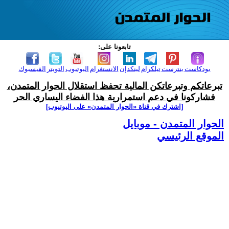
تابعونا على:
بودكاست
بنترست
تيلكرام
لينكدإن
الانستغرام
اليوتيوب
التويتر
الفيسبوك
تبرعاتكم وتبرعاتكن المالية تحفظ استقلال الحوار المتمدن،
فشاركونا في دعم استمرارية هذا الفضاء اليساري الحر
[اشترك في قناة ‫«الحوار المتمدن» على اليوتيوب]
الحوار المتمدن - موبايل
الموقع الرئيسي