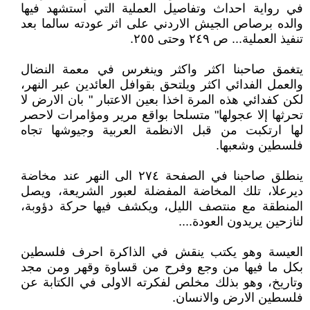
في رواية احداث وتفاصيل العملية التي استشهد فيها
والده برصاص الجيش الاردني على اثر عودته سالما بعد
تنفيذ العملية... ص ٢٤٩ وحتى ٢٥٥.
يتغمق صاحبنا اكثر واكثر وينغرس في معمة النضال
والعمل الفدائي اكثر ويلتحق بقوافل العائدين عبر النهر،
لكن كفدائي هذه المرة اخذا بعين الاعتبار " بان الارض لا
تحرثها إلا عجولها" متسلحا بواقع مرير ومؤامرات لاحصر
لها ارتكبت من قبل الانظمة العربية وجيوشها تجاه
فلسطين وشعبها.
ينطلق صاحبنا في الصفحة ٢٧٤ الى النهر عند مخاضة
ديرعلا، تلك المخاضة المفضلة لعبور الشريعة، ويصل
المنطقة مع منتصف الليل، ويكشف فيها حركة دؤوبة،
لنازحين يريدون العودة....
العيسة وهو يكتب ينقش في الذاكرة احرف فلسطين
بكل ما فيها من وجع وفرح من قساوة وقهر ومن مجد
وتاريخ، وهو بذلك مخلص لفكرته الاولى في الكتابة عن
فلسطين الارض والانسان.