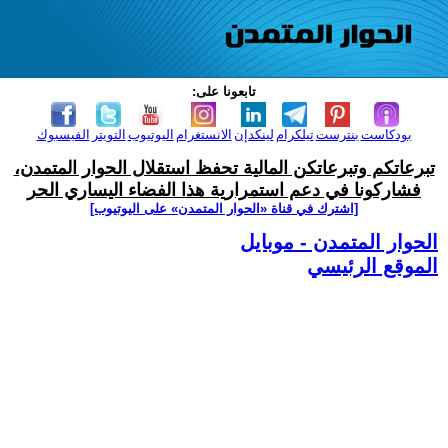
تابعونا على:
بودكاست
بنترست
تيلكرام
لينكدإن
الانستغرام
اليوتيوب
التويتر
الفيسبوك
تبرعاتكم وتبرعاتكن المالية تحفظ استقلال الحوار المتمدن،
فشاركونا في دعم استمرارية هذا الفضاء اليساري الحر
[اشترك في قناة ‫«الحوار المتمدن» على اليوتيوب]
الحوار المتمدن - موبايل
الموقع الرئيسي