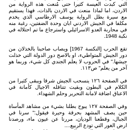
التي كبدت العيسة كثيرا حتى مُنعت هذه الرواية من
الاردن، اما لماذا منعت في الاردن بالذات، فهذا يستقيم
مع سيرة بطل الرواية يوسف الارطاسي الذي يخدم
مكلفا في الجيش الاردني ابان وحدة الضفتين، رغبة منه
في محاربة العدو الاسرائيلي واسترجاع ما تم احتلاله في
نكبة 1948.
تقع الحرب [النكسة 1967] ويصاب صاحبنا بالخذلان من
دور الجيش المتواطيء، او بالاصح دور الدولة التي خذلت
جيشها." في الحروب لا يعلم الجندي كل شيء، وربما هو
آخر من يعلم" ص١١٣.
في الصفحة ١٢٦ ينسحب الجيش شرقا ويبقى كثيرا من
الكلام في البطون وبقيت تتناقله الاجيال كأمانة في
الاعناق اضافة لامانة التحرير وحلم الشهداء.
وفي الصفحة ١٢٧ يبوح بطلنا بشيء من مشاهد المأساة
حين يصف المشهد بحرقة وحيرة فيقول:" سرنا في
الجبال، وقطعنا الوديان، مررنا عن عيون ماء، ورصدنا
ارض الغور التي تودع الربيع....