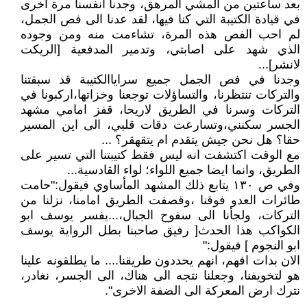
بعد ساعتين من المشي المرهق، وجدنا انفسنا مرة اخرى
في قيادة الكتيبة التي كنا فيها، لقد عدنا الى فص الجمل،
لم احب الفص هذه المرة، تشاءمت منه ومن وجوده
الذي شهد على اصابتي، وتدمير المدفعية [الريكت
لانشر]...
وجدنا في فص الجمل جميع سراياالكتيبة قد سبقتنا
والتركات تنتظرنا، والتساؤلات توجعنا وخزاتها،اركبونا في
التركات وسرنا في الطريق لاريحا، قفز امامي مشهد
الجسر سكنني،وتسارعت دقات قلبي، الى اين المسير
حقا؟ هل نحن جيش يتقدم ام يتقهقر؟ ...
مع الوقت اكتشفت انه ليس فقط كتيبتنا التي تسير على
الطريق، وانما ايضا جميع اللواء؛ لواء القادسية...
وفي ص ١٣٠ يتابع ذلك المشهد المأساوي فيقول:"حامت
طائرات العدو فوقنا ،وقصفت الطريق امامنا، نزلنا من
التركات، ولجأنا الى سفوح الجبال،...يفسر يوسف ابو
الكواكب هذا الحدث[ رفيق صاحبنا بطل الرواية يوسف
ابو النجوم ] فيقول:"
الان بدات افهم، انهم يحددون طريقنا.... ما يطلقونه علينا
هو لتخويفنا، وجعلنا نتجه الى هناك، الى الجسر، نغادر،
نترك ارض المعركة الى الضفة الاخرى".