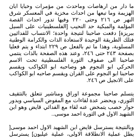
ما دار من ارهاصات وماحدث من مؤمرات وخبايا ابان
الهزيمة وما تبعها من احداث مخزية في المعسكر شرق
النهر ص ٢١٦ وحتى ٢٢٠ وفيها تدور احداث القصة
المؤلمة والمبكية حد النحيب [الفلسطينيات على السيل
ببريزة] دفعت صاحبنا لنتيجة واحدة؛ الانتساب للفدائيين
فتلك الطريقة الوحيدة لاستعادة الذات والكرامة الوطنية
المسلوبة، وهذا ما تم بالفعل ص ٢٢٩ ابتداء و يتم فعليا
بصفحة ٢٤٣ حتى ٢٤٦، وعند هذه الصفحة بالذات ينتمي
صاحبنا الى صفوف الثورة الفلسطينية تحت الاسم
الحركي ابو النجوم هو وصاحبه ابو الكواكب ويقسم
صاحبنا ابو النجوم على القران ويقسم صاحبه ابو الكواكب
على الانجيل ص ٢٤٦.
يتسلم صاحبنا مجموعة اوراق ومناشير تتعلق بالتثقيف
الثوري، ويحضر عدة لقاءات مع المفوض السياسي ويدور
حوار خصب يتمخض عنه لقاء مع الفدائي قايض وهو ابن
الشهيد الاول في الثورة احمد موسى..
وبالنتيجة يسترسل قايض ابن الشهيد الاول احمد موسى[
بطل عملية الانطلاقة الاولى، عملية عيلبون] يسترسل