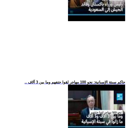
.. حاكم سبتة الإسبانية: نحو 100 مهاجر لقوا حتفهم وما بين 3 آلاف