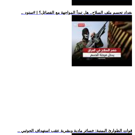
.. بغداد تحسم ملف السلاح.. هل تبدأ المواجهة مع الفصائل؟ | #ستود
.. قوات الطوارئ اليمنية: خسائر مادية وبشرية عقب استهداف الحوثيي