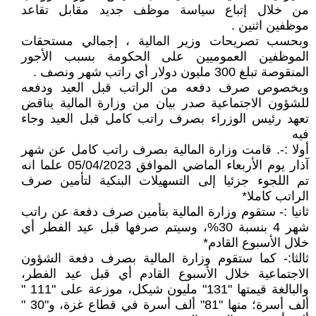
من خلال إتباع سياسة موظف جديد مقابل تقاعد
موظفين اثنين .
وبحسب تصريحات وزير المالية ، إجمالي مستحقات
الموظفين العموميين على الحكومة بسبب الأجور
المنقوصة تبلغ 300 مليون دولار أي راتب شهر ونصف .
وبخصوص صرف دفعه من الراتب قبل العيد ودفعه
للشؤون الاجتماعية صدر بيان من وزارة المالية يناقض
تعهد رئيس الوزراء بصرف راتب كامل قبل العيد وجاء
فيه
أولا :-. قامت وزارة المالية بصرف راتب كامل عن شهر
آذار يوم الأربعاء الماضي الموافق 05/04/2023 علما انه
تم اللجوء جزئيا إلى التسهيلات البنكية لتأمين صرف
الراتب كاملا*
ثانيا :- ستقوم وزارة المالية بتأمين صرف دفعة عن راتب
شهر 4 بنسبة 30%، وسيتم صرفها قبل عيد الفطر أي
خلال الأسبوع القادم*
ثالثا:- كما ستقوم وزارة المالية بصرف دفعة الشؤون
الاجتماعية خلال الأسبوع القادم أي قبل عيد الفطر،
والبالغة قيمتها "131" مليون شيكل، موزعة على "111 "
ألف أسرة؛ منها "81" ألف أسرة في قطاع غزة، و"30 "