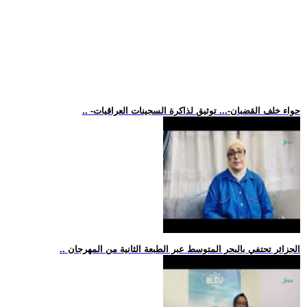
.. -حواء خلف القضبان-... توثيق لذاكرة السجينات العراقيات
.. الجزائر تحتفي بالبحر المتوسط عبر الطبعة الثانية من المهرجان