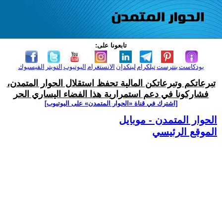
تابعونا على:
بودكاست
بنترست
تيلكرام
لينكدإن
الانستغرام
اليوتيوب
التويتر
الفيسبوك
تبرعاتكم وتبرعاتكن المالية تحفظ استقلال الحوار المتمدن،
فشاركونا في دعم استمرارية هذا الفضاء اليساري الحر
[اشترك في قناة ‫«الحوار المتمدن» على اليوتيوب]
الحوار المتمدن - موبايل
الموقع الرئيسي