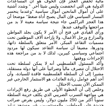
مالية لخفض العجز فإن الخوف هو أن المساعدات
الدولية هي التي انخفضت وليس شيئا آخر. " وشدد أشتية
على أن أموال المانحين أموال سياسية "وعندما ينحسر
المسار السياسي فإن المال يصبح أداة ضغط" موضحا أن
هذا العجز التراكمي جاء نتيجة سياسة معينة لا بد من
مراجعتها والتوقف عندها.
ورأى القيادي في فتح أن الأمر لا يكون بجلد المواطن
والمزارع ورجل الأعمال، ولا بإزاحة آلاف الموظفين تحت
مسميات التقاعد المبكر، الأمر متعلق بالسلطة ذاتها،
ودورها، مضيفا أن سياسة التقاعد سيكون لها مردود
اجتماعي وسياسي كبيرين، لذلك لا بد من مراجعة هذه
الإجراءات ووقفها.
وأكد المسئول الفلسطيني أنه لا يمكن لسلطة تحت
الاحتلال أن تتصرف مالياً وضرائبياً على أنها دولة مستقلة،
مشيرا إلى أن السلطة الفلسطينية فاقدة للسيادة، وأن
أحد أهم عوامل زيادة العائدات هو الاستثمار الخارجي غير
الممكن الآن بسبب الاحتلال.
وخلص إلى أن الخطوة الأولى في طريق رفع الإيرادات
هي مواجهة التسرب الضريبي الذي يكلف خزينة السلطة
سنوياً أكثر من 250 مليون دولار، وليس بفرض ضرائب
جديدة على المواطنين والمستثمرين، غير مستبعد تزايد