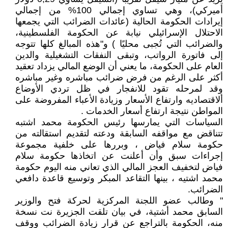
أميركي)، وهي تساوي إجمالي 100% من إجمالي
إيرادات الحكومة الحالية (عائدات الضرائب التي يجمعها
الاحتلال الإسرائيلي نيابة عن الحكومة الفلسطينية،
والضرائب التي تُجبى محليًا ) و"هذه المبالغ كلها تتوجه
إلى فاتورة الرواتب، وتبقى النفقات التشغيلية والدين
العام على الحكومة، ما يعني أن الوضع المالي يزداد تعقيد
أكثر على الرغم من فرض ضرائب مباشره وغير مباشره
وقد لمرحله تقود للانفجار في ظل تردي الأوضاع
ألاقتصاديه وارتفاع الأسعار وزيادة الأعباء المفروضة على
المواطن نتيجة ارتفاع أسعار الخدمات .
السياسات التي يمارسها رئيس الحكومة محمد اشتبه
تتناقض مع مواقفه السابقة ودعته لتقديم استقالته من
حكومة سلام فياض ، وبررها على خلفية مجموعة
إجراءات سبق وأن أعلنت عن اتخاذها حكومة سلام
فياض لتخفيف العجز المالي الذي تعاني منه اليوم حكومة
محمد اشتيه ، بينها التقاعد المبكر وتوسيع قاعدة دافعي
الضرائب.
" وطالب عضو اللجنة المركزية لحركة فتح والوزير
السابق محمد أشتية، في بيان تلقت الجزيرة نت نسخة
منه، الحكومة بالتراجع عن قرار زيادة الضرائب ووقف