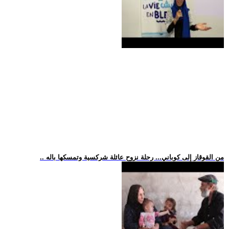
.. من القوقاز إلى كوباني... رحلة نزوح عائلة شركسية وتمسكها باله