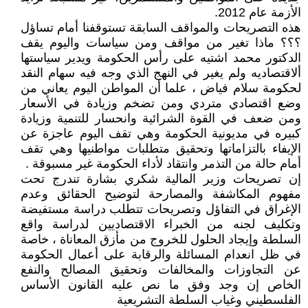
الأزمة عام 2012.
هذه التصريحات والمواقف السابقة تستوقفنا أمام تساؤل
؟؟؟ ماذا تغير من مواقف ومن سياسات واليوم يقف
الدكتور محمد اشتيه على رأس الحكومة ويدير سياستها
ألاقتصاديه ولم يغير في النهج الذي وجه فيه سهام النقد
لحكومة سلام فياض ، علما أن المواطن اليوم يعاني من
وضع اقتصادي متردي ومن تضخم وزيادة في الأسعار
ومن ضعف في القوة الشرائية وانحسار للتنمية وزيادة
كبيره في مديونية الحكومة وهي تقف اليوم عاجزة عن
الإيفاء بالتزاماتها وتحقيق متطلبات مواطنيها وهي تقف
أمام حالة من التذمر وانتقاد لأداء الحكومة غير مسبوقة .
إن تصريحات وزير المالية شكري بشارة تندرج تحت
مفهوم المكاشفة والمصارحة لتوضيح الحقائق وعدم
الإغراق في التفاؤل وتصريحات تتطلب دراسة مستفيضة
وتكليف لجنه من الخبراء الاقتصاديين لدراسة واقع
السلطة وإيجاد الحلول للخروج من مأزق المعاناة ، خاصة
في ظل انعدام المسائلة والرقابة على أعمال الحكومة
عن التجاوزات والمخالفات وتحقيق المصالح والنفع
الخاص إن وجد وفق ما نص عليه القانون الأساس
الفلسطيني وغياب السلطة التشريعية