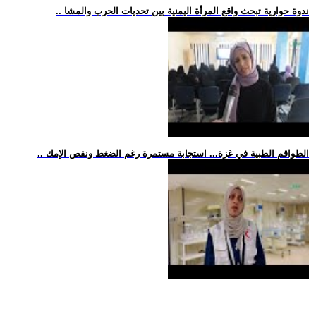
.. ندوة حوارية تبحث واقع المرأة اليمنية بين تحديات الحرب والمشا
.. الطواقم الطبية في غزة... استجابة مستمرة رغم الضغط ونقص الإمك