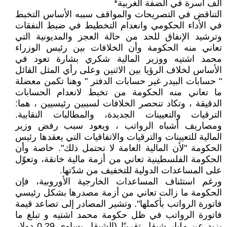
ألف أسرة في الضفة الغربية*
التناقض في التصريحات والمواقف سببه الأساس التخبط
في الأداء الحكومي وانعدام التخطيط في ضبط النفقات
وترشيد الإنفاق للحد من حالة العجز والمديونية التي
تعاني منه الحكومة وأن الخلافات بين رئيس الوزراء
محمد اشتيه ووزير المالية شكري بشارة تعود في
الأساس لخلاف الرؤيا بين الاثنين وعلى رأي المثل القائل
" حسابات البيدر غير حسابات الدفتر " وهنا تكمن معضلة
ما تعاني منه الحكومة من تخبط لانعدام الحسابات
الدقيقة ، وتكاد تنحصر الخلافات لسببين رئيسيين ، هما:
الترقيات والتعيينات الجديدة، والمطالبات النقابية.
ومصاريف أشباه الرواتب ، ويعود سبب رفض وزير
المالية للتعيينات والترقيات والاتفاقيات التي يعقدها رئيس
الحكومة "لأن المالية العامة لا تحتمل ذلك". خاصة وأن
الحكومة الفلسطينية تعاني من أزمة مالية خانقة، وتعوّل
على المساعدات الدولية للتخفيف من شدّتها.
ورغم استئناف المساعدات الخارجية الأوروبية، فإن
الحكومة ما زالت تعاني من أزمة مصدرها بشكل رئيسي
فاتورة الرواتب بأكملها". وتشير المصادر إلى تصاعد قيمة
فاتورة الرواتب في ظل حكومة محمد اشتيه و تبلغ ما
يزيد عن مليار شيقل تقريبًا (الشيقل يساوي 0,29 دولار