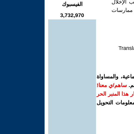
ب الإخلال
الفيسبوك
 ممارسات
3,732,970
Transl
اعية، والمساواة
م.
ساهم/ي معنا!
رار هذا المنبر الحر
معلومات التحويل