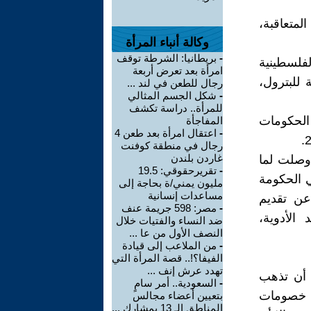
لمتعاقبة،
وكالة أنباء المرأة
-
بريطانيا: الشرطة توقف
فلسطينية
امرأة بعد تعرض أربعة
 للبترول،
رجال للطعن في لند ...
-
شكل الجسم المثالي
للمرأة.. دراسة تكشف
الحكومات
المفاجأة
-
اعتقال امرأة بعد طعن 4
رجال في منطقة كوفنت
غاردن بلندن
 وصلت لما
-
تقريرحقوقي: 19.5
لي الحكومة
مليون يمني/ة بحاجة إلى
مساعدات إنسانية
عن تقديم
-
مصر: 598 جريمة عنف
الأدوية،
ضد النساء والفتيات خلال
النصف الأول من عا ...
-
من الملاعب إلى قيادة
الفيفا؟!.. قصة المرأة التي
تهدد عرش إنف ...
 أن تذهب
-
السعودية.. أمر سامٍ
ا خصومات
بتعيين أعضاء مجالس
المناطق الـ 13 بمشارك ...