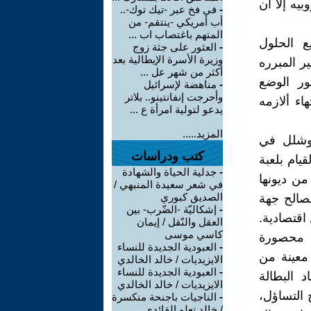
يه إلا أن
-
في فخ عبر -تيك توك-..
أب أمريكي -ينتقم- من
المتهم باغتصاب اب ...
ع الحلول
-
العثور على جثة زوج
وزيرة الأسرة الإيطالية بعد
ر المبرره
أكثر من شهر عل ...
ور الوضع
-
مناهضة لإسرائيل
وأحرجت إنفانتينو.. بلاتر
ء ألازمه
يدعو لتولية امرأة ع ...
المزيد.....
 وشلل في
كتب ودراسات
يام بلعبة
-
جدلية الحياة والشهادة
ن ديونها
في شعر سعيدة المنبهي /
الصديق كبوري
لصالح جهة
-
إشكاليّة -الضّرب- بين
اقتصادية.
العقل والنّقل / إيمان
كاسي موسى
ة محصورة
-
العبودية الجديدة للنساء
معينة من
الايزيديات / خالد الخالدي
-
العبودية الجديدة للنساء
 البطالة
الايزيديات / خالد الخالدي
 التساؤل،
-
الناجيات باجنحة منكسرة
/ خالد تعلو القائدي