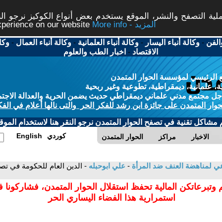
ة التصفح والنشر، الموقع يستخدم بعض أنواع الكوكيز نرجو النق
More info - المزيد
experience on our website
الفن
-
وكالة أنباء اليسار
-
وكالة أنباء العلمانية
-
وكالة أنباء العمال
-
وكا
الاقتصاد
-
اخبار الطب والعلوم
 الرئيسي لمؤسسة الحوار المتمدن
، علمانية، ديمقراطية، تطوعية وغير ربحية
ل مجتمع مدني علماني ديمقراطي حديث يضمن الحرية والعدالة الاجتم
حوار المتمدن على جائزة ابن رشد للفكر الحر والتى نالها أعلام في الفك
م مشاكل تقنية في تصفح الحوار المتمدن نرجو النقر هنا لاستخدام الموقع
كوردي
English
الاخبار
مراكز
الحوار المتمدن
 لمناهضة العنف ضد المرأة
-
علي ابوحبله
- الدين العام للحكومة في تصا
 وتبرعاتكن المالية تحفظ استقلال الحوار المتمدن، فشاركونا 
استمرارية هذا الفضاء اليساري الحر