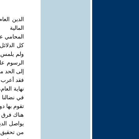
الدين العا
المالية
المحامي عل
كل الدلائل
ولم يلمس 
الرسوم عل
إلى الحد م
فقد أعرب ر
نهاية العا
في نضالنا 
تقوم بها دول
هناك فرق ك
يواصل الد
من تحقيق ج