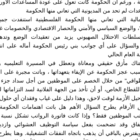
 ، ورغم أن الحكومة كانت تعول على عودة المساعدات الاوروب
دات لم تحد من المديونية التي تعاني منها الحكومة
لمالية التي تعاني منها الحكومة الفلسطينية استنفدت جمي
"، والوضع السياسي والأمني والحصار الاقتصادي والخصومات غي
طات الاحتلال الصهيوني يزيد من تعقيدات الوضع وتده
والسؤال على أي جوانب بني رئيس الحكومة أماله على انتها
ية العام الحالي
ناك مأزق حقيقي ومعاناة وتعطل في المسيرة التعليميه
بب عجز الحكومة عن الإيفاء بتعهداتها ، وباتت مجبرة على الق
طواقي" من خلال الخصم على الموظفين من أجل سداد جزء م
لقطاع الخاص، أو أن تأخذ من الجهة الفلانية لسد التزاماتها 
يل الأزمة لوقت لاحق، وهذا دليل على غياب وفقدان أي حلول 
 الأرقام يطرح السؤال الأهم هل باتت اهتمامات الحكوم
اتب الموظفين فقط؟ وإذا كانت فاتورة الرواتب تشكل نسبة 
فاق وقد تضخمت بفعل سياسة التوظيف العشوائي وازدياد
ويفترض بالباقي أن يذهب باتجاه النفقات التشغيلية. وهنا يطرح