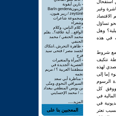
ن استفحال
-
بارين أيقونة
اشرة وغير
الزيتونBarîn gerdena
zeytûnê / ريبر هبون،
 الاقتصاد
ومجموعة شاعرات
وشعراء
نحو تساؤل
-
كلام الناس، وكلام
لية؟ وهل
الواقع... أية علاقة؟.. بقلم
محمد الحنفي / محمد
 في هذه
الحنفي
-
ظاهرة التحرش..انتكاك
لجسد مصر / فتحى سيد
 مع شروط
فرج
طة تتكيف
-
المرأة والمتغيرات
العصرية الجديدة في
تصدي لهذه
منطقتنا العربية ؟ / مريم
وء إما إلى
نجمه
-
مناظرة أبي سعد
ة الرسوم
السيرافي النحوي ومتّى
بن يونس المنطقي ببغداد
 ووفق كل
... / محمد الإحسايني
لمالية في
المزيد.....
ديونية في
المعجبين بنا على
سبب تعثر