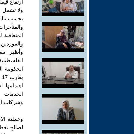
ارتفاع قيمة
ولا تشمل بي
بحسب بيانا
والمتأخرا
المتعاقبة ل
والموردين 
وأظهر مسح
الفلسطينية المتعاقبة، بلغت 
الحكومة الف
ي
اهتمامها 
الخدمات ا
وشركات الم
وعملية ال
لصالح تغط