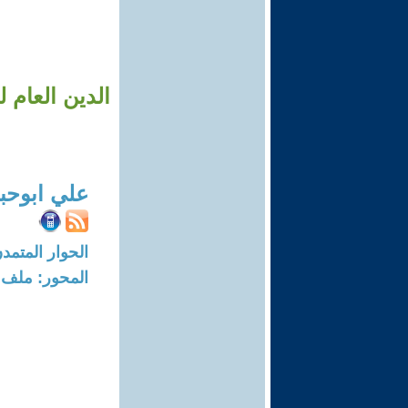
الدين العام 
علي ابوحبل
الحوار المتمدن-العدد: 7579 - 23
المحور: ملف 