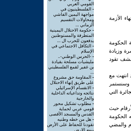
القومي العربي
-
الفلسطينيون في
مواجهة اليمين الفاشي
اء الأزمة
ومحاولات التقسيم
ألزماني ...
-
حكومة الاحتلال اليمينية
المتطرفة والمستوطنين
يدفعون للحرب ال ...
ة الحكومة
-
التكافل الاجتماعي في
ة وزيادة
الإسلام
-
-الحرس الوطني-..
قشف تقود
مليشيات مسلحة بقيادة
بن غفير لقمع الفلسطيني
...
 انتهت مع
-
المقاومة حق مشروع
على طريق إنهاء الاحتلال
، وسنستمر
-
الانقسام الإسرائيلي
ائرة التي
نتائجه وتداعياته الداخلية
والخارجية
-
مطلوب تشكيل محور
أرقام حيث
قومي عربي لحماية
القدس والمسجد الأقصى
 الحكومة
-
هل من خطه وطنيه
م والمضي
تقودنا للحفاظ على الأرض
بيوم الارض