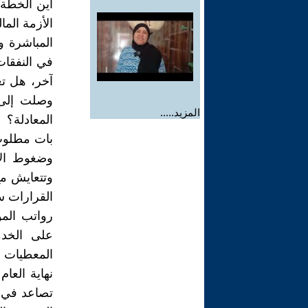
أين الخطة 
الأزمة الم
المباشرة و
في النفقات
آخر، هل تع
وصلت إلى 
المزيد.....
المعادلة؟
بات مطلوب
وضغوط الا
وتتعايش مع
القرارات سي
رواتب الم
على الخدما
المعطيات وف
نهاية العا
تصاعد في ظ