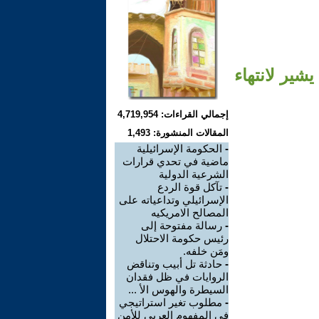
شير لانتهاء
إجمالي القراءات: 4,719,954
المقالات المنشورة: 1,493
-
الحكومة الإسرائيلية
ماضية في تحدي قرارات
الشرعية الدولية
-
تآكل قوة الردع
الإسرائيلي وتداعياته على
المصالح الامريكيه
-
رسالة مفتوحة إلى
رئيس حكومة الاحتلال
ومَن خلفه.
-
حادثة تل أبيب وتناقض
الروايات في ظل فقدان
السيطرة والهوس الأ ...
-
مطلوب تغير استراتيجي
في المفهوم العربي للأمن