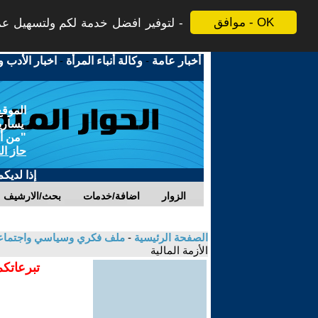
موافق - OK
لتوفير افضل خدمة لكم ولتسهيل عملي
أخبار عامة
-
وكالة أنباء المرأة
-
اخبار الأدب و
الموقع
يسارية
"من أج
حاز ال
إذا لديك
الزوار
اضافة/خدمات
بحث/الارشيف
الصفحة الرئيسية
-
ملف فكري وسياسي واجتماعي
الأزمة المالية
تبرعاتكم