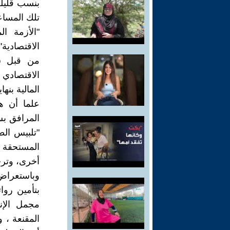
بنسب قليلة
تلك المساع
"الأزمة ا
الاقتصادية
من قبل سل
الاقتصادي 
المالية بنها
علما أن ه
المرافق بس
"تلبيس ال
المستحقة ل
أخرى، وترح
وباستعراض
بتأمين رو
مجمل الإن
المقنعة ، 