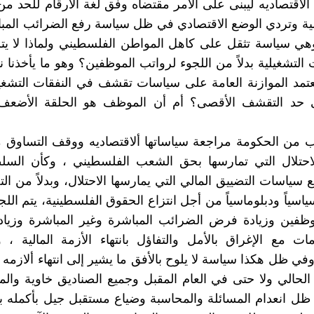
ألاقتصاديه ليبنى على الأمر مقتضاه وفق لغة الأرقام للحد م
الية وتردي الوضع الاقتصادي في ظل سياسة رفع الضرائب المب
هي سياسة تثقل على كاهل المواطن الفلسطيني ولماذا لا يتم
 التشغيلية بدلاً من اللجوء لرواتب الموظفين؟ وهو ما يأخذنا 
تمد الموازنة العامة على سياسات تقشف في النفقات التشغي
حد التقشف الأقصى؟ أم أن الموظف هو الحلقة الأضعف
 من الحكومة مراجعة سياساتها ألاقتصاديه ووقف التساوق
حتلال التي تمارسها بحق الشعب الفلسطيني ، وكأن السل
 سياسات التضييق المالي التي يمارسها الاحتلال، وبدلاً من ال
اسياً ودبلوماسياً من أجل انتزاع الحقوق الفلسطينية، يتم اللج
وظفين وزيادة فرض الضرائب المباشرة وغير المباشرة وزياد
ت مع الإغراق بالأمل والتفاؤل بانتهاء الأزمة المالية ،
ي ظل هكذا سياسة لا يلوح بالأفق ما يشير إلى انتهاء ألازمه ا
م الحالي ولا حتى في العام المقبل وجميع الصناديق خاوية والم
ل انعدام المسائلة والمحاسبة وضياع مستقبل جيل بأكمله ب