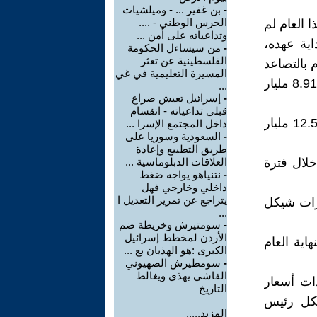
-
بن غفير ... - وميلشيات
الحرس الوطني - ....
ا العام لم
وتداعياته على أمن ...
ية عهده،
-
من سيساءل الحكومة
الفلسطينية عن تعثر
رس 2019، بدأ الدين العام بالتصاعد
المسيرة التعليمية في غي
دون مؤشر يشير لانخفاض المديونية وكان الدين العام مع نهاية 2018 نحو 8.91 مليار
...
-
إسرائيل تعيش صراع
قبلي تداعياته - انقسام
وتظهر بيانات وزارة المالية الفلسطينية أن الدين العام بنهاية 2022 بلغ 12.54 مليار
داخل المجتمع الإسرا ...
-
السعودية وسوريا على
طريق التطبيع وإعادة
خلال فترة
العلاقات الدبلوماسية ...
-
نتنياهو يواجه ضغط
داخلي وخارجي فهل
يتراجع عن تمرير التعديل ا
المستحق على الحكومة الفلسطينية 7.94 مليارات شيكل
...
-
سومتيرش وخريطة ضم
الأردن لمخطط إسرائيل
اية العام
الكبرى :هو الهذيان بع ...
-
سومطيرش الصهيوني
الفاشي يهذي ويغالط
دات أسعار
التاريخ
شكل رئيس
المزيد.....