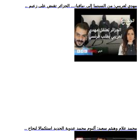
.. مهدي لعريبي: من السينما إلى -مافيا-... الجزائر تقبض على زعيم
.. محمد علام وهيثم سعيد: ألبوم محمد عدوية الجديد استكمالا لنجاح