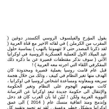
يقول المؤرخ والفيلسوف الروسي ألكسندر دوغين (
المقرب من الكرملن ) في لقائه الاخير مع قناة العربية (
لقد ذكرنا المصدر حتى لا تتهموننا بالنهب ) بمناسبة حلول
عيد الميلاد الاول للعملية العسكرية الروسية في اوكرانيا
الآتي ( سوف نذكر مقتطفات قصيرة عن ما ذكره ذلك
المفكرفي اللقاء التي اجرته معه العربية ) !
قبل عام قامت روسيا بعملية قصيرة ومحدودة كان
الهدف منها تغير النظام في كييف ، وذلك من خلال هجمة
سريعه وبمعاونه ومساعدة اشخاص لروسيا في اوكرانيا ،
كانت مهمتهم الهجوم على النظام وتغير الحكومة
والإنتقال الى حكومة جديدة تبعد اوكرانيا عن الترسانة
النووية الغربية ولكن ! تًبيّن لنا بأن الغرب كان قد دخل
وإندمج ومنذ اتفاقية منسك عام ( 2014 ) الى عمق
اوكرانيا وبشكل خطير وعميق . لقد تم تحييد وتقييد كل