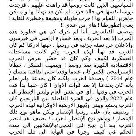
السياسيين الذين كانت روسيا قد راهنت عليهم . فزجدت
روسيا نفسها في حالة حرب لم نكن قد تهيأنا لها ولم نكن
جاهزين للقيام بها ! حرب طويلة ومخيفة وخطيرة للغاية !
يعني إتطورطنا ! هاي من عندي !!
ويضيف الفيلسوف بأننا لم ندرك كم هي خطورة هذه
الحرب إلا بعد الخريف وبعد خسارة اراضي في خيرسون
والإعلان عن تعبئة جزئية في روسيا ، حينها ادركنا كم كان
الغرب قد تهيأ لهذه الحرب وكم كانت مساعداته
العسكرية لكييف وكم كان قد حضّر لفرض الحرب
الاقتصادية الكبيرة ضد روسيا ! ويضيف المفكر : خطأنا
الإستراتيجي الكبير كان عندما وقعنا على اتفاقية منسك (
عام 2014 ) وصدقنا الغرب ولكنه كان يخدعنا ولم نعلم
بأنه كان يخدعنا إلا بعد فوات الاوان ! كان علينا بدأ هذه
الحرب في وقتها ، اي في نفس العام وليس الإنتظار الى
عام 2022 والذي في الفترة الفاصلة بين التاريخين كان
الغرب يحشد ويبني ويّجهز الارضية الاوكرانية لهذه الحرب
! ويضيف بأن على روسيا الإنتصار ولكن ماهو نوع ذلك
الإنتصار ! وماهو نوع الإنتصار للغرب ! يضيف لقد انتصر
الغرب بعد أن نجح في المجيءبالإتقلابيين الى سدة
الحكم في كييف وجرنا في النهاية الى تلك الحرب