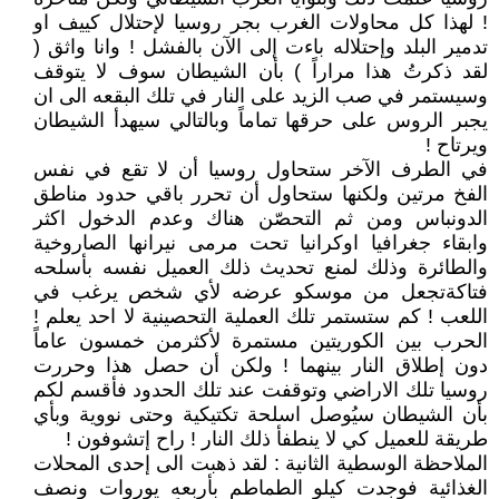
! لهذا كل محاولات الغرب بجر روسيا لإحتلال كييف او
تدمير البلد وإحتلاله باءت إلى الآن بالفشل ! وانا واثق (
لقد ذكرتُ هذا مراراً ) بأن الشيطان سوف لا يتوقف
وسيستمر في صب الزيد على النار في تلك البقعه الى ان
يجبر الروس على حرقها تماماً وبالتالي سيهدأ الشيطان
ويرتاح !
في الطرف الآخر ستحاول روسيا أن لا تقع في نفس
الفخ مرتين ولكنها ستحاول أن تحرر باقي حدود مناطق
الدونباس ومن ثم التحصّن هناك وعدم الدخول اكثر
وابقاء جغرافيا اوكرانيا تحت مرمى نيرانها الصاروخية
والطائرة وذلك لمنع تحديث ذلك العميل نفسه بأسلحه
فتاكةتجعل من موسكو عرضه لأي شخص يرغب في
اللعب ! كم ستستمر تلك العملية التحصينية لا احد يعلم !
الحرب بين الكوريتين مستمرة لأكثرمن خمسون عاماً
دون إطلاق النار بينهما ! ولكن أن حصل هذا وحررت
روسيا تلك الاراضي وتوقفت عند تلك الحدود فأقسم لكم
بأن الشيطان سيُوصل اسلحة تكتيكية وحتى نووية وبأي
طريقة للعميل كي لا ينطفأ ذلك النار ! راح إتشوفون !
الملاحظة الوسطية الثانية : لقد ذهبت الى إحدى المحلات
الغذائية فوجدت كيلو الطماطم بأربعه يوروات ونصف