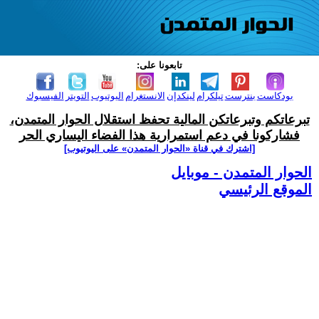
تابعونا على:
بودكاست
بنترست
تيلكرام
لينكدإن
الانستغرام
اليوتيوب
التويتر
الفيسبوك
تبرعاتكم وتبرعاتكن المالية تحفظ استقلال الحوار المتمدن،
فشاركونا في دعم استمرارية هذا الفضاء اليساري الحر
[اشترك في قناة ‫«الحوار المتمدن» على اليوتيوب]
الحوار المتمدن - موبايل
الموقع الرئيسي