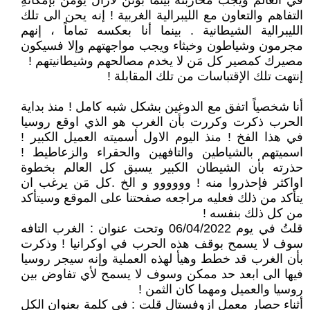
في العالم ويجب محاربته بينما بوتن لازال يؤمن بإمكانهِ
التفاهم والتعاون مع الليبرالية الغربية ! إنه يحن الى تلك
الليبرالية الشيطانية . بينما أنا بعكسه تماماً ، إنهم
مجرمون وشياطون وخبثاء ويجب مواجهتهم وإلا فسيكون
مصيرك كمصير كل مَن لا يخدم مصالحهم وشيطانيتهم !
إنتهت تلك الإقتباسات من تلك المقابلة !
أنا شخصياً اتفق مع الدوغين بشكل شبه كامل ! منذ بداية
الحرب ذكرت وكررت بأن الغرب هو الذي اوقع روسيا
في هذا الفخ ! منذ اليوم الاول أسميته العميل الكبير !
اسميتهم بالشياطين والتافهين والحقراء والزعاطيط !
حذرته بأن الشيطان الكبير يسبق كل العالم بخطوة
اواكثر فإحذروا منه ! وووووو و الخ .كل مَن يرغب ان
يتأكد من ذلك فعليه مراجعه صفحتنا على الموقع وسيتأكد
من كل ذلك بنفسه !
قلتُ في يوم 06/04/2022 وتحت عنوان : الغرب التافه
سوف لا يسمح بوقف هذه الحرب في اوكرانيا ! وذكرت
بأن الغرب قد خطط وهيأ لهذه العملية وإنه سيجر روسيا
فيها الى ابعد حد ممكن وسوف لا يسمح لأي تفاوض بين
روسيا والعميل ومهما كان الثمن !
أثناء حصار معمل ازوفستال قلت : في كلمة بعنوان الكل