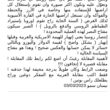
وتعوّل عليه وتكون اكثر صبورة وان تقوم بإستغلال كل
اراضيها للإستفاده منها وخاصة في الأرز والحنطة
والفواكه وأن تستغل اراضيها الحارة في القارة الآسيوية
لذلك الغرض ( السنة الجاية راح تقوم اوروبا بإستيراد
الطماطم الروسي والدفع بالروبل ) ! الصبر سيكون
مفتاح النصر لهذه العملية المحدودة !
إنتصار روسيا يعني إنهيار للهيمة الامريكية والغربية وقبلها
إنهيار ( بشكل واضح ) لقيمة الدولار واليورو وبالتالي
خسائر لا يمكن حسابها والعكس صحيح ! وهذا هو مفتاح
السياسة الحالية !
لأهمية المقابلة رغبتُ أن اضع لكم رابط تلك المقابلة !
مقابلة قصيرة لا إتخافون !!!!
وضعت الرابط وكان طويلاً بدرجة مخيفة لهذا حذفته !
فقط اكتب مقابلة العربية مع المفكر دوغين وراح
يطلعلك راس بوتين !
نيسان سمو 03/03/2023