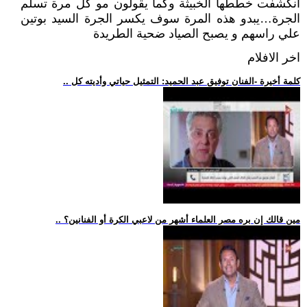
انكشفت خططها الخبيثة وكما يقولون مو كل مرة تسلم
الجرة…يبدو هذه المرة سوف يكسر الجرة السيد بوتين
علي راسهم و يصبح الصياد ضحية الطريدة
اخر الافلام
.. كلمة أخيرة -الفنان توفيق عبد الحميد: التمثيل حياتي وأديته كل
.. مين قالك إن بره مصر العلماء أشهر من لاعبي الكرة أو الفنانين؟