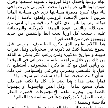
إتهام روسيا بإحتلال دولة اوروبية ، تشويه سمعتها وحرق
صورتها وبالتالي عزلها عن المحيط الاوروبي ،توريطها في
بناء دولة كبيرة مدمرة مساحتها تزيد عن مساحة المانيا
بمرتين ! تدمير الإقتصاد الروسي ولعقود قادمة ! إعادة
هيكلة وترميرالناتو الذي كان قاب قوسين او ادنى من
إضمحلاله وبالتالي عودة الهيمنة الامريكية والبريطانية
عليه ، سحب كل اوربا تحت ابط واشنطن من جديد
ووووووو غيره من العصافير !
هذا الكلام وغيره الذي ذكره الفيلسوف الروسي قبل
اسبوع شخصيا كنتُ قد ذكرته في سخرياتي وقبل فترات
طويلة والتواريخ مذكورة ولمن يرغب اكثر يمكن له التأكد
من ذلك من خلال مراجعه سلسلة سخرياتي في الموقع !
أي وبأنني اتفق مع كل ما ذكره الفيلسوف ، أستطيع أن
اقول بأ فلسفتي ونظرتي وقرائتي وإستنباطي في ذلك
الشأن كانت صحيحة تماماً وقد سبقت الفيلسوف لها !
فماذا يعني هذا : هذا يعني بأن كل ما نكتبه في ذلك
الشأن صحيح تماماً ، وكل الذين يهاجموننا او يتهموننا
بالصداميين وغيره ماهم إلامجموعات قصيرة النظر
وشحه العقل ! لا يدركون شيئاً في سياسة هذا العالم !
ملاحظة وسطية :
روسيا علمت ذلك وبنوايا الغرب الشيطاني ولكن متأخرة