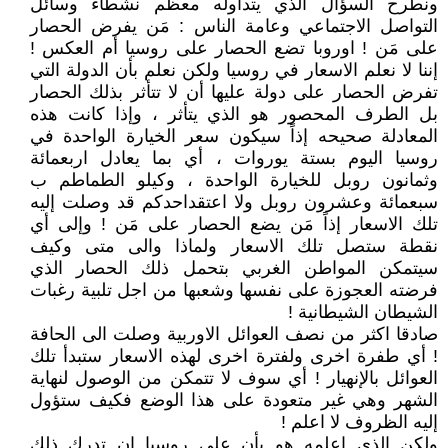
ونطرح السؤال الذي يتداوله معظم نشطاء وسائل
التواصل الاجتماعي وعامة الناس : مَن يفرض الحصار
على مَن ! اوروبا تضع الحصار على روسيا أم العكس !
إننا لا نعلم الاسعار في روسيا ولكن نعلم بأن الدولة التي
تفرض الحصار على دولة عليها أن لا تتأثر بذلك الحصار
بل الطرف المحصور هو الذي يتأثر ، وإذا كانت هذه
المعادلة صحيحه إذاً سيكون سعر الخيارة الواحدة في
روسيا اليوم بستة يوروات ، أي بما يعادل اربعمائة
وثمانون روبل للخيارة الواحدة ، وكيلو الطماطم ب
سبعمائة وعشرون روبل ولا اعتقداحدكم قد وصلت إليه
تلك الاسعار إذاً مَن يضع الحصار على مَن ! وإلى أي
نقطة ستصل تلك الاسعار ولماذا والى متى وكيف
سيتمكن المواطن الغربي بتحمل ذلك الحصار الذي
فرضته العجوزة على نفسها وشعبها من اجل تلبية رغبات
الشيطان الشيطانية !
صادقا اكثر من نصف العوائل الاوربية وصلت الى الحافة
! أي طفرة اخرى ولفترة اخرى لهذه الاسعار ستبدأ تلك
العوائل بالإنهيار ! أي سوف لا تتمكن من الوصول لنهاية
الشهر وهي غير متعودة على هذا الوضع فكيف ستؤول
إليه الظروف لا اعلم !
ولكن الذي اعلمه هو بأن على روسيا ان تدرك ذلك