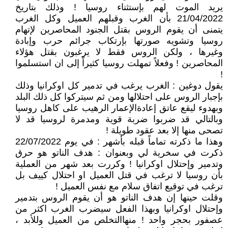
يريد الموت لهم بإستثناء روسيا ! وذلك بتاريخ
21/04/2022 بأن الغرب وقبلهم العميل وكل الغرب
يتمنى أن يقوم الروس بقتل الجنود المحاصرين لإتهام
روسيا وتشويه صورتها بإرتكاب جرائم حرب وإبادة
وغيرها ، ولكن الروس فقط لا يرغبون بقتل هؤلاء
المحاصرين ! وفعلاً تمهلت روسيا كثيراً إلى ان استسلموا
!
يقول دوغين : الغرب يرغب في تدمير كل اوكرانيا وذلك
بإجبار الروس على احتلالها ومن ثم سيتركوا كل ذلك البلد
وبهدوء ليقع عاتق إعادةالإعمار الرهيب على كاهل روسيا
وبالتالي قد ضربوا ضربة قوية ومدمرة لروسيا قد لا
تصحى منها إلا بعد عقود طويلة !
وهذا ما ذكرته تماماً قبله بأشهر : في يوم 22/07/2022
ذكرت في سخرية لي وبعنوان : هدف الناتو هو حرق
وتدمير وإحتلال اوكرانيا ! وكررت بعد شهر من العملية
بأن روسيا لا ترغب في قتل العميل او احتلال كييف بل
ترغب في توقيع اتفاق سلام مع نفس العميل !
وقلت حينها إن هدف الناتو هو أن يقوم الروس بتدمير
وإحتلال اوكرانيا وبهذا الفعل سيضرب الغرب اكثر من
عصفور بحجر واحد ! منهاالتخلص من العميل وللأبد ،