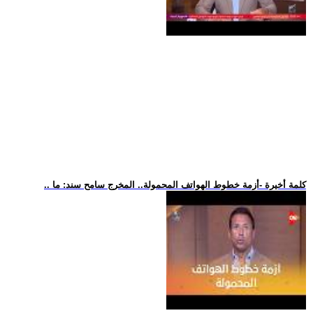
.. كلمة أخيرة -أزمة خطوط الهواتف المحمولة.. المخرج سامح سند: ما