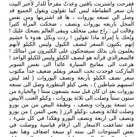
ففرحت واشتريت باقتين وعدتُ مفرحاً للدار لأخبر البيت
بأن سعر الطماطة ليس كما تقولون ويقول الجميع قد
وصل الى تسعه يوروات ، ها قد اشتريتها ومن نفس
المحل بأربعه يوروات ونصف ، ضحكت المرأة كثيراً
وقالت لي : راح تبقى متخلف ويبقى العالم يضحك عليك !
ويًحك يا إمرأة ماذا تقولين ! ردت وبكل هدوء يا خشيم
إنهم يكتبون السعر لنصف الكيول وليس الكيلو لأنهم
يعلمون بأن بذلك سيضحكون على الكثيرون من امثالك !
فالسعرالذي قرأته هو لنصف الكيلو وليس للكيلو الواحد !
هرعت الى مفاتيح السيارة عائداً الى نفس السوبر
الماركت فوجدت تحت السعر وبقلم ضعيف جداً مكتوب
سعر نصف الكيلو بأربعة ونصف اليوروات ( لعد ليش
اسميهم شياطين ) ، يعني كيلو البنطورة وصل الى تسعه
يوروات بعد ان كان قبل سنه بتسعون سنتاً ! والخيارة من
ستون سنتاً وصلت الى ثلاثة يوروات ، وكيلو العنب الابيض
ب تسعة يوروات ونصف ، وطبقة البيض من من يورو
وصلت لثلاثة ونصف ،وكيلو الرز ( يعني التمن ) من يورو
ونصف الى اربعة ونصف اليورو وهكذا في كل شيء ،
فقد تضاعفت الاسعار الى ارقام قياسية ووصلت في
بعض المنتوجات الى سته او سبعة اضعاف وهنا نعيد