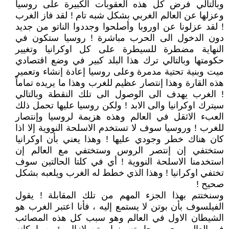
وبالتالي فرض كل هذه العقوبات الكبيرة على روسيا
وعزلها عن العالم الغربي بشكل شبه تام ! لقد فاز الغرب
! لقد عزلونا عن اوروبا وأصلحوا وجددوا الناتو من جديد
دون الدخول الى الحرب مباشرة ! روسيا ستكون في
النهاية مضطرة للسيطرة على كل اوكرانيا وتغيير
حكومتها وبالتالي ترك هذا البلد كبير في وضع اقتصادي
ميت وبنية تحتية مدمرة وعلى روسيا إعادة إنشاء وتعمير
هذه القارة وهذا إنتصار عظيم للغرب وهذا ما يريده تماماً
! الغرب يهدف الى الوصول الى تلك النقطة وبالتالي
سيترك اوكرانيا والى الابد ! ولكن روسيا عليها تحمل ذلك
العبء الاثقل في العالم وهذه هزيمة لروسيا وإنتصار
للغرب ! وروسيا سوف لا تستخدم الاسلحة النووية إلا اذا
كان هناك خطر وجودي عليها ! وهذا يعني بأن اوكرانيا
ستختفي إن إنتصر الروس وستختفي مع العالم إن
استخدمنا الاسلحة النووية ! أي في كلتا الحالتين سوف
تختفي اوكرانيا ! وهذا الذي خطط له الغرب ويلعبه بشكل
صحيح !
وسنختتم بهذا الجزء المهم من تلك المقابلة ! يقول
الفيلسوف بأن بوتن لا يستمع إليه ، فأنا اعتبر الغرب هو
الشيطان الاول في العالم وهو سبب كل هذه المصائب