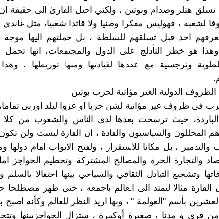
 تسلق هتلر وصدام وبوتين ، ولكني احيل القارئ الى حقيقة ان 
ا لشعبه ، فهوليس مفكرا وطنيا ولا قائدا شعبيا، مثل غاندي او
يعرفهم احد قبل تسلقهم للسلطة ، بل حملتهم اليها موجة ا
 وهذا هو خطر التأدلج على الدول والمجتمعات، انها تحمل 
طوية ونرجسية مع عقدها لقيادتها ومنها توريطها ، وهذ
.
رب في ظروف غير مؤاتية لشن حربا او غزوا لبلد اوربي تماما
الباردة، حيث ترسخت بعدها لدى الناس والشعوب من كلا 
هم المحللون والسياسيون والقادة ، ان القارة ليست ولن تكون
 والتدمير ، بل مكانا للاستقرار ، ولفتح الابواب امام دولها وم
تصاد والتجارة الحرة والمصالح المشتركة وتحطيم الحواجز اما
اتها وتشجيع التبادل الثقافي والسياحي بينها احتفالا بالسلم و
القارة مثالا ليمتد الى العالم باجمعه ، حتى ظهر مصطلحا جد
لعشرين بأسم "العولمة " ، وبها اريد النظر للعالم وكأنه اصبح بل
 من قرى و مدنا ، صغيرة أوكبيرة ، ستزال الحواجزبينها وتتح