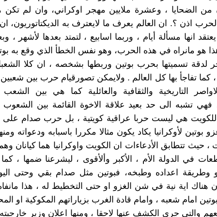
ن الضحايا ، وعشرة ملايين مهجر اوكراني، وان لم تكن ه
رب اذن ؟. ان العالم يعرف ما لايعترف به الديكتاتوريون، ان
تقد انها مسألة أيام ، وربما اسابيع ، لتمتد بعدها لأشهر ، وبع
ا هو مانراه في هذه الحرب، وهو نفس الخطأ الذي وقع به بوت
ر لدقة تسميتها بحرب بوتين وربطها بشخصه ، ان كلا الشعبان
 كما تفاجأ بها كل العالم . ولايمكن تصورقيام حرب بين شعبين
واصر التاريخية والثقافية والعائلية كما هي بين الشعب
 فهي تشبه الى حد بعيد علاقة الاخوة القائمة بين الشعوب ال
لكويت هي ليست حربا عراقية كويتية ، بل حرب صدام على ا
زو بوتين لأوكرانيا يكاد يكون مثالا مكررا باسبابه ودعواته ومن
، حيث تتطابق الأدعاءات ان الكويت واوكرانيا هما كيانان وهمي
عات في الدولة الأم ، الأكبر وألأقوى ، ليشرعنا ضمها ، كما
 وطريقة اعداده وطبخه، فبوتين مثل صدام بقي وحتى اليوم
 هناك اية نية في شن الغزو او حتى التخطيط له ، هذا مانفاه
بوتين امام شعبه ، وامام قادة الغرب بزياراتهم المكوكية او المح
هم والتي جرى الكشف عنها لاحقا ، ومنها اعلان وزير خارجيته