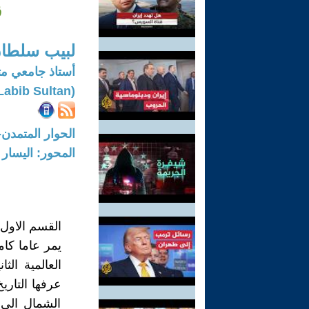
ق
لبيب سلطا
أستاذ جامعي مت
(Labib Sultan)
الحوار المتمدن-العدد: 7528 - 2023 /
المحور: اليسار ,
القسم الاول
يمر عاما كا
العالمية ال
عرفها التاري
الشمال الى