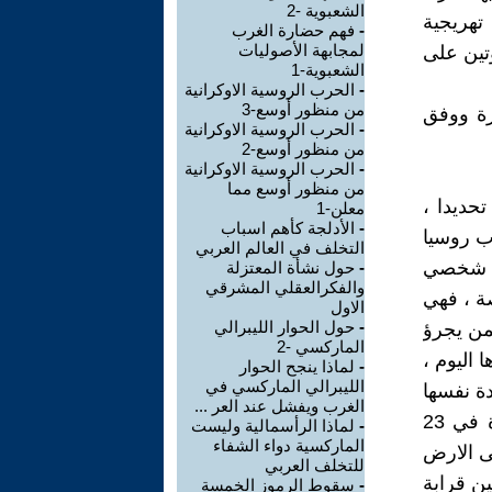
الشعبوية -2
 تهريجية
-
فهم حضارة الغرب
لمجابهة الأصوليات
وتين على
الشعبوية-1
-
الحرب الروسية الاوكرانية
من منظور أوسع-3
ة ووفق
-
الحرب الروسية الاوكرانية
من منظور أوسع-2
-
الحرب الروسية الاوكرانية
من منظور أوسع مما
حديدا ،
معلن-1
-
الأدلجة كأهم اسباب
ب روسيا
التخلف في العالم العربي
هاد شخصي
-
حول نشأة المعتزلة
والفكرالعقلي المشرقي
صة ، فهي
الاول
-
حول الحوار الليبرالي
 قانونا يجيز الحكم لمدة 15 عاما لمن يجرؤ
الماركسي -2
 اليوم ،
-
لماذا ينجح الحوار
الليبرالي الماركسي في
ة نفسها
الغرب ويفشل عند العر ...
، كما نادوا به بعد اعترافه بها حربا جاءت على لسانه في كلمته المتلفزة في 23
-
لماذا الرأسمالية وليست
الماركسية دواء الشفاء
 على الارض
للتخلف العربي
ن قرابة
-
سقوط الرموز الخمسة