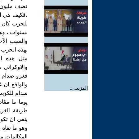
نصف مليون م
،فكيف هي الح
للحرب كان يع
لسنوات ، وهذ
والسبب الآخ
بهذه الحرب ،
مثل هذه الا
والاوكراني ،
فغزو صدام ل
والواقع ان غ
المزيد.....
صدام للكويت 
يوما ما مقاط
طريقة الغزو
ينفي ان تكون
وهو ما نفاه 
المكالمات مع