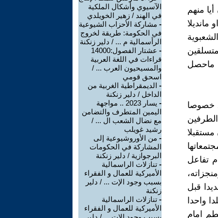
الآسيوي وأشكال الملكية
أيا منهم
في الهند / زهير الخويلدي
 مانديلا
-
مشاركة الأحزاب الشيوعية
في الحكومة: طريقة لخروج
لشعبوية
الرأسمالية م ... / دلير زنكنة
متسلقين
-
عشتار الفصول:14000
قراءات في اللغة العربية
ا ماحصل
والمسيحيون العرب ... /
اسحق قومي
-
الديمقراطية الغربية من
الداخل / دلير زنكنة
-
يسار 2023 .. مواجهة
، خصوصا
اليمين المتطرف والتضامن
الطرفين
مع نضال الشعب ال ... /
رشيد غويلب
 مستقبلا
-
من الأوروشيوعية إلى
جتمعاتها
المشاركة في الحكومات
البرجوازية / دلير زنكنة
م تفاعل
-
تنازلات الراسمالية
منجزاته،
الأميركية للعمال و الفقراء
بسبب وجود الإت ... / دلير
يدا قبل
زنكنة
-
تنازلات الراسمالية
دا واحدا
الأميركية للعمال و الفقراء
طم امام
بسبب وجود الإت ... / دلير