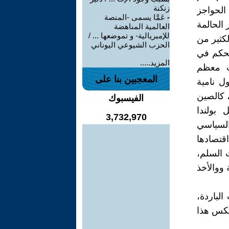
زنكنة
الحواجز
-
عَمَّا يسمى -المنصة
 الحالمة
العالمية المناهضة
للإمبريالية- و تموضعها ... /
لكثير من
الحزب الشيوعي اليوناني
لحكم في
المزيد.....
فت معظم
المعجبين بنا على
ول نامية
 كالصين
الفيسبوك
 بولندا
3,732,970
 السياسي
قتصادها
ت السلم،
 ووالأخذ
الباردة،
جاء عكس التيار وعكس هذا