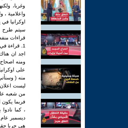
وغربا، ولكنه
واعلامية ، و
اوكرانيا في يوم 24 فبراي
سيتم طرح م
قراءات منفص
1. قراءة في احقية وضع الحروب على كاهل حكام الصدفة المتسلقة
اجد ان هناك
ومنه اصحاح 
على اوكرانيا
منه ( وسنأتي
من شعبه على 
فربما يكون 
هي حربا حقي