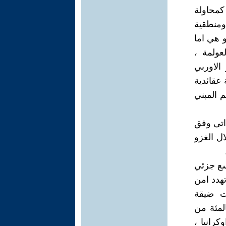
كمحاولة
ومنطقية
و هي اما
عولمة ،
الاوربي
 عقائدية
 المبني
 اتى وفق
ل الغزو
سع جزئي
هدد امن
نت ضيقة
يها غزوه واحتلاله لاجزاء من ارض جيرانه ( قرابة 20 بالمئة من
جيا عام 2008 ،وبعدها عام 2014 من اوكرانيا ،