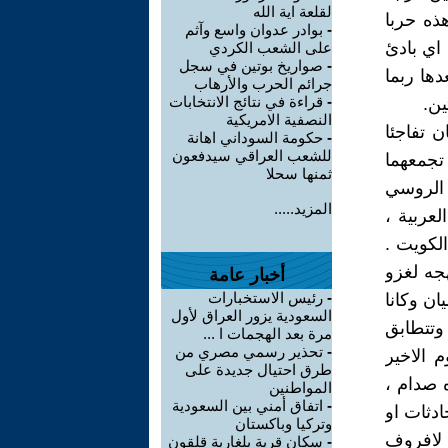
لقلعة اية الله
ذه حربا
-
بوادر عدوان واسع وآثم
 اي بادئ
على الشعب الكردي
-
صواريخ بوتين في سجل
دها ربما
جرائم الحرب والأرهاب
-
قراءة في نتائج الانتخابات
ين.
النصفية الامريكية
 تفاجئا
-
حكومة السوداني اهانة
للشعب العراقي سيدفعون
 تجمعهما
ثمنها سحلا
 الروسي
المزيد.....
عربية ،
لكويت .
هجه لغزو
أخبار عامة
-
رئيس الاستخبارات
ان وكانا
السعودية يزور العراق لأول
 وتتطابق
مرة بعد الهجمات ا ...
-
تحذير رسمي مصري من
 الاخير
طرق احتيال جديدة على
 صدام ،
المواطنين
-
اتفاق أمني بين السعودية
ادثات او
وتركيا وباكستان
 لافروف
-
سكان قرية بلغارية قلقون