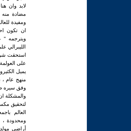
لابد وان هن
مضادة منه ل
ومفيدة للعال
ان تكون احت
ويترجمه " ع
الليبرالي عل
استحقت شن ا
على العولمة 
يميل الكثيرو
منهج عام ، 
وفق سيره ضمن
والمشكلة ان
لتحقيق مكسب
العالم باجم