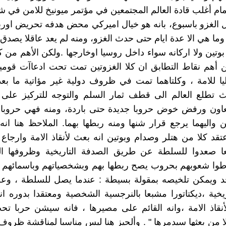
امام أغلب قادة العالم المجتمعين في مؤتمر ميونيخ للامن في 
 قبل الغزو باسبوع، بانه هو خيال اميركي محض هدفه تحريض اوربا
ما هي الا عدة ايام حتى حدث الغزو، ومنه لم يعد عاقلا يصدق 
ا بوتين ولا اركانه سواء داخل روسيا اوخارجها .ولكن الأهم من 
 أهم نقاط التطابق ان كلا الغزوتين تمت تحت ادعاآت قومي
ليا للامة ، وكلتاهما تمت في ظروف دولية غير مؤاتية ما بع
يث تطلع العالم الى قطف ثمار السلم والتوجه للتركيز على ا
لتعاون ورفض خوض حروبا جديدة حتى باردة، ومنه فهي حروب
ن واليهما يرجع قرار شنها ومنه ربطها بهما. الملاحظ هنا ان
قد كلا من هتلر وصدام وبوتين انه بعث لأنقاذ الامة وارجاع 
ا صعدوا للسلطة عن طريق الصدفة التاريخية وظروفها ال
وا شعوبهم بحروب يصح ربطها بهم وبشخصياتهم وباسمائهم 
د ويمكن تلخيصه بمقولة بسيطة : عندما يصل للسلطة ، و
يخية ،ديكتاتورا مشبعا بالنرجسية الشخصية ومعتقدا بدوره ان
لأنقاذ الامة ،وانه القائم على مصيرها ، فانه سيشن حربا تح
ا من بعثها سيدمرها " . وألحيز هنا ليس مناسبا لمناقشة ظرو