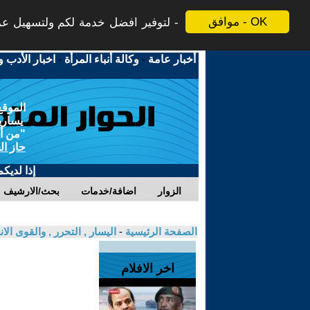
موافق - OK
لتوفير افضل خدمة لكم ولتسهيل عملي
أخبار عامة
-
وكالة أنباء المرأة
-
اخبار الأدب و
الموقع
يسارية
"من أج
حاز ال
إذا لديك
الزوار
اضافة/خدمات
بحث/الارشيف
الصفحة الرئيسية
-
اليسار , التحرر , والقوى الا
اخر الافلام