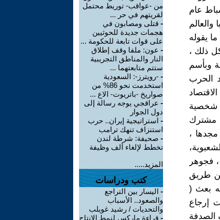
من -عواقب- توريط محتمل
شباط عام
لقريتهم في حر ...
 والعالم
-
قتلى ومصابون في
هجمات جديدة للحوثيين
ما يقوله
على قوات تابعة للحكومة ...
-
عون: ملفا وقف إطلاق
كل ذلك ،
النار والمناطق التجريبية
ة وبأسم
ستتم متابعتهما ...
-
-رويترز-: السعودية
د الحرب
استخدمت نحو 86% من
لاقتصاد
صواريخ -باتريوت- الاع ...
-
عراقجي يوجه رسالة إلى
ا شخصية
دول الجوار
ه مشترك
-
استراتيجية إيران.. حرب
استنزاف تنهك ترامب
مجدها ،
-
صحيفة: شرطة لندن
شعبوية،
تخطط لإلغاء ألف وظيفة
، فجوهر
المزيد.....
عن طريق
كتب ودراسات
ه بعث (
-
اليسار بين التراجع
والصعود.. الأسباب
ت إرجاع
والتحديات / رشيد غويلب
ف الصدفة
-
قراءة ماركس لنمط الإنتاج