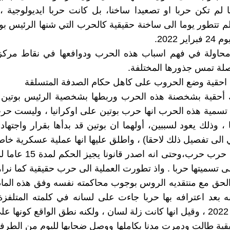
ا لم تكن حربا او تصعيدا ساخنا، بل كانت حربا ايديولوجية ،
لم تتطور يوما الى ساخنة حقيقية كالحرب التي شنها الرئيس ب
ر 2022.
حاولة في فهم اسباب هذه الحرب ودوافعها في نقاط مركز
لة تمس جذورها المختلفة.
 أحقية بشخصنة هذه الحرب وربطها بشخصية الرئيس بوتين ت
تسمية هذه الحرب انها حرب بوتين على اوكرانيا ، وليست حر
 ، وذلك يعود لسببين، أولهما ان بوتين قد بدأها بقرار واجت
 الى تفصيل ذلك لاحقا) ، واطلق عليها انها عملية عسكرية خا
ليست اعلان حرب حرب،وحتى انه اصدر
تسميتها حربا . واذ تطورت العملية الى حرب حقيقية كما نراها
الحق مع منتقديه الروس بوجوب محاكمته نفسه وفق هذه الماد
ديسمبر عام 2022 ، وقيل انها كانت زلة لسان ، ولكنه نطق الواقع كونها
قية طالت ودمرت مدنا بكاملها ووصل ضحايها لليوم من الطرفي