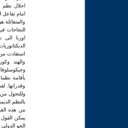
احلال نظم ا
امام تفاعل ا
والمتفائلة ه
النجاحات في
اوربا الى 
الديكتاتوريا
استفادت من 
والهند وكور
وجيكوسلوفاكي
بأقامة نظما
وقدراتها. لق
وللتحول من ا
بالنظم الديم
من هذه القرا
الجو الدولي 