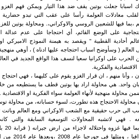
اك اسبابا جعلت بوتين يقف ضد هذا التيار ويمكن فهم الغزو 
قلب معادلات العولمة رأسا على عقب التي تبدو حضارية 
م ،بما فيها للشعبين الروسي والاوكراني،. ومحاولة بوتين للغز
جاجية على الوضع القائم، أي احتجاجا على عدم عدالة ال
الم أحادية القطبية " ويقصد به هيمنة النموذج الاميركي او 
ى العالم ( وسأوضح اسباب احتجاجه عليها ادناه ) ، أوهي منهجية
لحرب على اوكرانيا سعيا لنسف هذا الواقع الجديد في العالم
الاقتصادية والفكرية.
ن ، وأنا منهم ، ان قرار الغزو يقوم على كليهما ، فهي احتجاج
بان واحد. هي محاولة اراد بها بوتين قطف ما يستطيعه من خلا
 محاولة منهجية لأنهاء العولمة سواء الفكرية او الاقتصادية .
 محاولة الاحتجاج هذه تطورت، لسوء حساباته، من محاولة تو
 الى حرب حقيقية مع الشعب الاوكراني ومع العالم وباتت ت
عه . فهي لاتشبه المحاولات التوسعية السابقة والتي كا
ومحدودة ، بما ف
أراضي مولدافيا ، ومثلها في جور