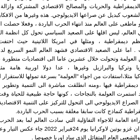
لديمقراطية والحريات والمصالح الاقتصادي المشتركة وازالة 
لشعوب كبديل عن صراعها الايديولوجي. هذه وغيرها من الافكار
و ماطغى على العالم منذ انتهاء الحرب الباردة ، وفعلا حصلت ا
 العالم، ليس اقلها على الصعيد السياسي تحول كل انظمة ا
نظم ديمقراطية ، ومثلها في امريكا اللاتينية حيث اخت
ت . اما على الصعيد الاقتصادي فشهد العالم النمو السريع لد
العولمة وتحولت خلال عشرين عاما الى اقتصاديات متطورة ،
يا وتركيا والبرازيل وغيرها ، عدا دولا اوربية هامة مثل
ا مثلا،استفادت من اجواء "العولمة" بسرعة تمولها للاستقرار
 ديمقراطية فيها ،ومنه انطلقت مباشرة الى التنمية وتطوير ا
د استمرت العولمة بالنجاحات ، كونها حاجة طبيعية للحياة وق
لصراع الايديولوحي الى التحول للتركيز على التنمية الاقتصادية
قراطية كنماذج كانت سابقا مغلقة بسبب الحرب الباردة.
ءة العامة للاجواء التفاؤلية التي سادت العالم لما بعد الحرب 
يمكن القول ان غزو بوتين لاوكرانيا يوم 24فبراير 2022 
والشعبي العام المتفائل الذي ساد اوربا خصوصا .