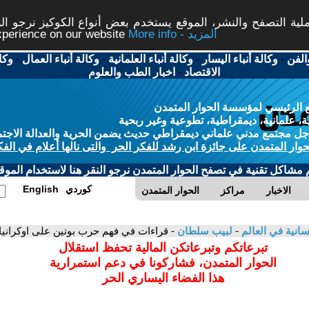
ة التصفح والنشر، الموقع يستخدم بعض أنواع الكوكيز نرجو النق
More info - المزيد
experience on our website
الفن
-
وكالة أنباء اليسار
-
وكالة أنباء العلمانية
-
وكالة أنباء العمال
-
وكا
الاقتصاد
-
اخبار الطب والعلوم
 الرئيسي لمؤسسة الحوار المتمدن
، علمانية، ديمقراطية، تطوعية وغير ربحية
ل مجتمع مدني علماني ديمقراطي حديث يضمن الحرية والعدالة الاجتم
حوار المتمدن على جائزة ابن رشد للفكر الحر والتى نالها أعلام في الفك
م مشاكل تقنية في تصفح الحوار المتمدن نرجو النقر هنا لاستخدام الموقع
كوردي
English
الاخبار
مراكز
الحوار المتمدن
نسانية في العالم
-
لبيب سلطان
- قراءات في فهم حرب بوتين على اوكرانيا -
تبرعاتكم وتبرعاتكن المالية تحفظ استقلال
الحوار المتمدن، فشاركونا في دعم استمرارية
هذا الفضاء اليساري الحر