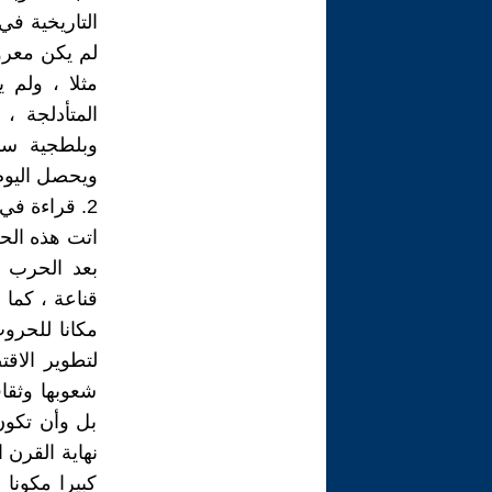
التاريخية في
لم يكن معروف
مثلا ، ولم 
المتأدلجة ،
وبلطجية سل
ويحصل اليوم
2. قراءة في الظروف الدولية الغير مؤاتية لحرب بوتين
اتت هذه الح
بعد الحرب 
قناعة ، كما 
مكانا للحروب
لتطوير الاق
شعوبها وثقاف
بل وأن تكون 
نهاية القرن ا
كبيرا مكونا