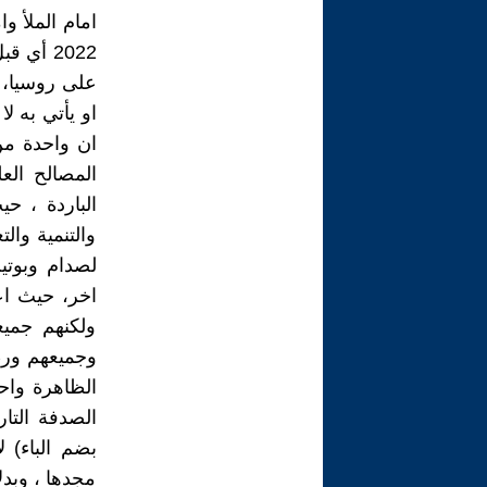
امام الملأ و
2022 أي
على روسيا، و
او يأتي به ل
ان واحدة من
المصالح الع
الباردة ، ح
والتنمية وا
لصدام وبوتي
اخر، حيث اعت
ولكنهم جميع
وجميعهم ورط
الظاهرة واح
الصدفة التار
بضم الباء) 
مجدها ، وبدل