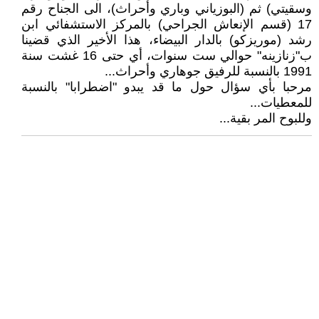
وسقيتي) ثم (البوزياني وباري وأحراث)، الى الجناح رقم
17 (قسم الإنعاش الجراحي) بالمركز الاستشفائي ابن
رشد (موريزكو) بالدار البيضاء، هذا الأخير الذي قضينا
ب"زنازينه" حوالي ست سنوات، أي حتى 16 غشت سنة
1991 بالنسبة للرفيق جوهاري وأحراث...
مرحبا بأي سؤال حول ما قد يبدو "اضطرابا" بالنسبة
للمعطيات...
وللبوح المر بقية...