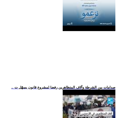
.. صدامات بين الشرطة وآلاف المتظاهرين رفضا لمشروع قانون يسهّل ت