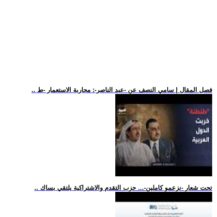
.. فصل المقال | سامي النصف عن -عبد الناصر-: محاربة الاستعمار -ط
.. تحت شعار -نزعمو كاملين-... حزب التقدم والاشتراكية يلتقي بساك