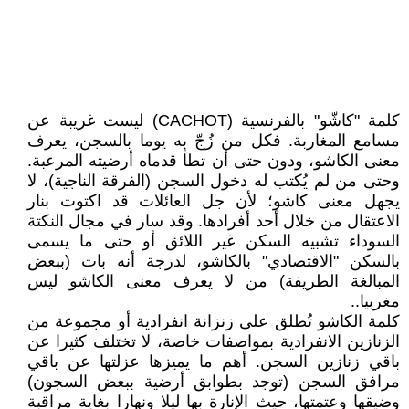
كلمة "كاشّو" بالفرنسية (CACHOT) ليست غريبة عن
مسامع المغاربة. فكل من زُجّ به يوما بالسجن، يعرف
معنى الكاشو، ودون حتى أن تطأ قدماه أرضيته المرعبة.
وحتى من لم يُكتب له دخول السجن (الفرقة الناجية)، لا
يجهل معنى كاشو؛ لأن جل العائلات قد اكتوت بنار
الاعتقال من خلال أحد أفرادها. وقد سار في مجال النكتة
السوداء تشبيه السكن غير اللائق أو حتى ما يسمى
بالسكن "الاقتصادي" بالكاشو، لدرجة أنه بات (ببعض
المبالغة الطريفة) من لا يعرف معنى الكاشو ليس
مغربيا..
كلمة الكاشو تُطلق على زنزانة انفرادية أو مجموعة من
الزنازين الانفرادية بمواصفات خاصة، لا تختلف كثيرا عن
باقي زنازين السجن. أهم ما يميزها عزلتها عن باقي
مرافق السجن (توجد بطوابق أرضية ببعض السجون)
وضيقها وعتمتها، حيث الإنارة بها ليلا ونهارا بغاية مراقبة