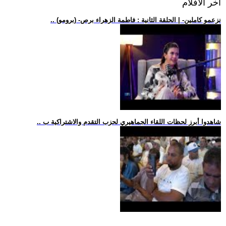
اخر الافلام
.. (برومو) -نزعمو كاملين- | الحلقة الثانية : فاطمة الزهراء برص
.. شاهدوا أبرز لحظات اللقاء الجماهيري لحزب التقدم والاشتراكية ب