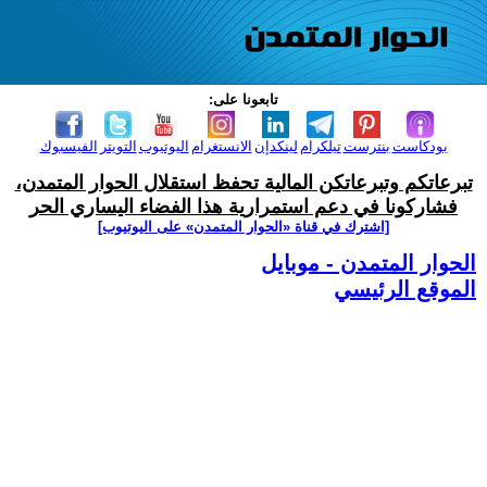
تابعونا على:
بودكاست
بنترست
تيلكرام
لينكدإن
الانستغرام
اليوتيوب
التويتر
الفيسبوك
تبرعاتكم وتبرعاتكن المالية تحفظ استقلال الحوار المتمدن،
فشاركونا في دعم استمرارية هذا الفضاء اليساري الحر
[اشترك في قناة ‫«الحوار المتمدن» على اليوتيوب]
الحوار المتمدن - موبايل
الموقع الرئيسي