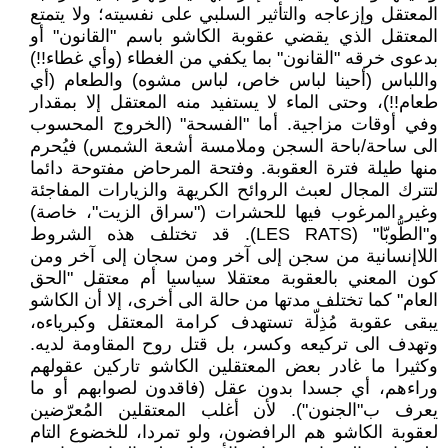
المعتقل وإزعاجه والتأثير السلبي على نفسيته؛ ولا يتمتع
المعتقل الذي يقضي عقوبة الكاشو باسم "القانون" أو
بدعوى خرقه "القانون" بما يكفي من الغطاء (وأي غطاء!!)
واللباس (أحينا لباس خاص، لباس مشوه) والطعام (أي
طعام!!)، وحتى الماء لا يستفيد منه المعتقل إلا بمقدار
وفي أوقات مزاجية. أما "الفسحة" (الخروج المحسوب
الى ساحة/باحة السجن وملامسة أشعة الشمس) فيُحرم
منها طيلة فترة العقوبة. وفتحة المرحاض مفتوحة دائما
لتترك المجال لعبث الروائح الكريهة والزيارات المفاجئة
وغير المرغوب فيها للحشرات ("سراق الزيت"، خاصة)
و"الطُّوبّا" (LES RATS). قد تختلف هذه الشروط
اللاإنسانية من سجن إلى آخر ومن سجان إلى آخر ومن
كون المعني بالعقوبة معتقلا سياسيا أم معتقل "الحق
العام" كما تختلف مدتها من حالة الى أخرى، إلا أن الكاشو
يبقى عقوبة مُذِلّة تستهدف كرامة المعتقل وكبرياءه،
وتهدف الى تركيعه وكسر، بل قتل روح المقاومة لديه.
وكثيرا ما غادر بعض المعتقلين الكاشو تاركين عقولهم
وراءهم، أي جسدا بدون عقل (فاقدون لصوابهم أو ما
يعرف ب"الجنون"). لأن أغلب المعتقلين المُعرّضين
لعقوبة الكاشو هم الرافضون، ولو تمردا، للخضوع التام