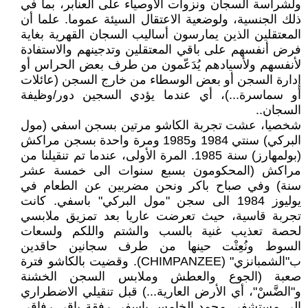
ولشراسة السجان ونزوات الأوصياء على العنابر، بما في
ذلك الجنسية، ولوضعية الاعتقال السيئة عموما. علما أن
المعتقلين الذين يمارسون أساليب السجان القهرية بغاية
فرض أنفسهم على باقي المعتقلين وتدجينهم والاستفادة
لأنفسهم ولأسيادهم يُدَعّمون من طرف بعض الحراس أو
إدارة السجن أو بعض الوسطاء من خارج السجن (عائلات
أو سماسرة...)، أي عندما يؤدي السجين دور/وظيفة
السجان..
شخصيا، عشت تجربة الكاشو مرتين بسجن اسفي (مول
البركي) سنتي 1984 و1985 ومرة واحدة بسجن مراكش
(بولمهارز) سنة 1985. المرة الأولى، عندما تم تنقيلنا من
مراكش (المحكومون بسبع سنوات الى خمسة عشر
سنة) وفي صباح باكر ونحن مضربين عن الطعام في
يوليوز 1984 الى سجن "مول البركي" باسفي. كانت
تجربة قاسية، حيث تعرضت عاريا بعد تمزيق ملابسي
لحصة تعذيب غنية بالسب والشتم واللكم ولسعات
السوط ونُعِتْت حينها من طرف سجانين حاقدين
ب"الشمبانزي" (CHIMPANZEE). وقضيت بالكاشو فترة
صعبة (الجوع والعطش وملابس السجن الخشنة
و"الضَّسْ"، أي الأرض العارية...) قبل تنقيلي الاضطراري
الى مستشفى محمد الخامس باسفي رفقة باقي رفاقي