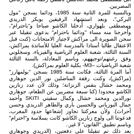
المضربين.
وبالنسبة للمرة الثانية سنة 1985، ودائما بسجن "مول
البركي"، وبعد استشهاد الرفيقين بوبكر الدريدي
ومصطفى بلهواري، أُدخلنا الكاشو صباحا و"باحترام"،
وأُخرجنا منه مساء "ودائما باحترام" بدعوى تنقيلنا عبر
سجن الصويرة الى مراكش لاجتياز الامتحانات (كنت قبل
الاعتقال طالبا أستاذا بالمدرسة العليا للأساتذة بمراكش،
السنة الثالثة، شعبة العلوم الرياضية والفيزياء، وسجلوني
وفق رغبتهم/توجيههم، وباسم المعادلة، بالسنة الثالثة
شعبة الرياضيات –M3- بكلية العلوم بمراكش).
أما المرة الثالثة، فكانت سنة 1985 بسجن "بولمهارز"
(مراكش)، وكنت رفقة المناضلين نور الدين جوهاري
ومحمد خشال بنفس الزنزانة؛ وذلك لأن عدد زنازين
الكاشو محدودا (كنا سبعة مضربين عن الطعام، جوهاري
نورالدين ومحمد خشال وكمال سقيتي SKITI وأحمد
جمال البوزياني والحسين باري والطاهر الدريدي وحسن
أحراث). ولأن معركتنا تجاوز إشعاعها حدود المغرب،
فدعوتنا الى ولوج زنازين الكاشو كانت بسلاسة و"احترام"
وباسم تطبيق "القانون" لا غير..
بعد ذلك تم تنقيلنا على دفعتين، (الدريدي وجوهاري