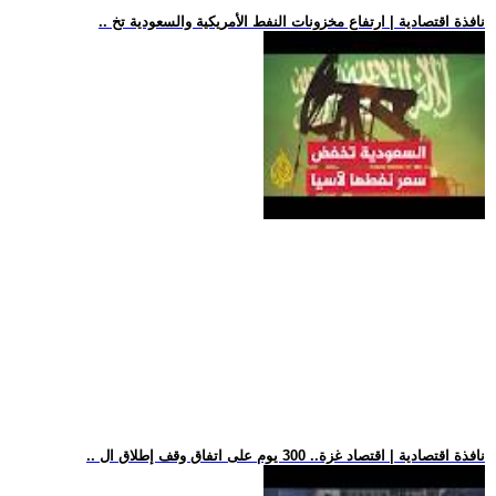
.. نافذة اقتصادية | ارتفاع مخزونات النفط الأمريكية والسعودية تخ
.. نافذة اقتصادية | اقتصاد غزة.. 300 يوم على اتفاق وقف إطلاق ال