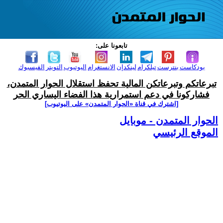
تابعونا على:
بودكاست
بنترست
تيلكرام
لينكدإن
الانستغرام
اليوتيوب
التويتر
الفيسبوك
تبرعاتكم وتبرعاتكن المالية تحفظ استقلال الحوار المتمدن،
فشاركونا في دعم استمرارية هذا الفضاء اليساري الحر
[اشترك في قناة ‫«الحوار المتمدن» على اليوتيوب]
الحوار المتمدن - موبايل
الموقع الرئيسي