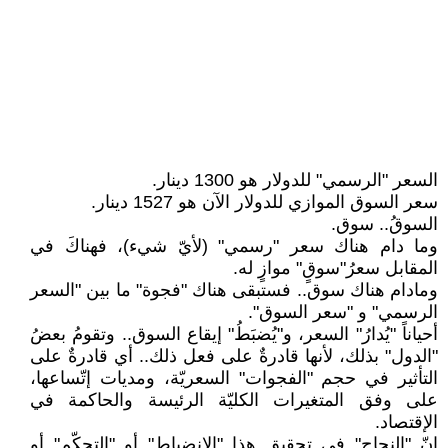
السعر "الرسمي" للدولار هو 1300 دينار.
سعر السوق الموازي للدولار الآن هو 1527 دينار.
السوقُ.. سوق.
وما دام هناك سعر "رسمي" (لأيّ شيء)، فهناكَ في
المقابل سعرُ"سوقٍ" موازٍ له.
ومادام هناك سوق.. فستبقى هناك "فجوة" ما بين "السعر
الرسمي" و "سعر السوق".
أحياناً "يُدارُ" السعر، و"يُضبَطُ" إيقاع السوق.. وتقومُ بعضُ
"الدول" بذلك، لأنها قادرةٌ على فعل ذلك.. أي قادرةٌ على
التأثير في حجم "الفجوات" السعريّة، ومديات إتّساعها،
على وفق المتغيرات الكليّة الرئيسة والحاكمة في
الإقتصاد.
إنّ "النجاح" في تحقيق هذا "الإنضباط" أو "التحكّم" أو