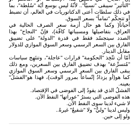
"التأثير" سيبقى "نسبيّاً".. لأنّهُ ليس بوسع أيّة "سُلطة"، بما
في ذلك سلطات أعتى الدكتاتوريات في العالم، أن تضبط
أو تتحكّم "تماماً" بسعر السوق.
أحياناً( وكما هو حال أزمة سعر الصرف الحالية في
العراق، بتفاصيلها ومسبباتها كافّة)، فإنّ "النجاح" بهذا
الصدد سيتجسّد فقط في قدرة "الدولة" على تضييق
الفارق بين السعر الرسمي وسعر السوق الموازي للدولار
مقابل الدينار.
أمّا أن تتّخِذ "الحكومة" قرارات "عاجلة"، وتنتَهِج سياسات
"مُتسرِّعة" بهدف تضييق الفارق بين السعرين، ومع ذلك
يبقى الفارق بين السعر الرسمي وسعر السوق الموازي
كما هو(أو يزدادُ إتّساعاً بمرور الوقت)، فهذا هو"الفشلُ"
بعينه.
الفشلُ الذي قد يقودُ إلى الفوضى في الإقتصاد.
هذه الفوضى التي يسترُ "عوراتها" النفط الآن.
لا شيء لدينا سوى النفط الآن.
وليس لدينا "وليٌّ" ولا "شفيعٌ" غيرهُ..
ولو إلى حين.