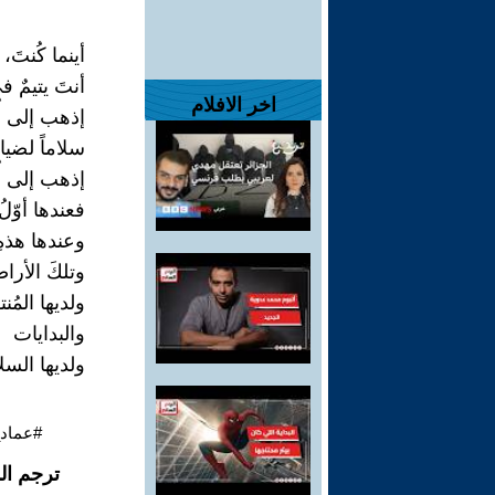
أينما كُنتَ،
أنتَ يتيمٌ ف
اخر الافلام
إذهب إلى أُم
سلاماً لضيا
إذهب إلى أُم
فعندها أوّلُ 
وعندها هذهِ
وتلكَ الأرا
ولديها المُن
والبدايات
ولديها السل
#عماد_
ترجم ال