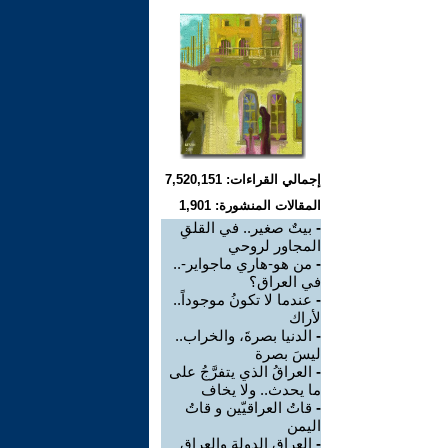
إجمالي القراءات: 7,520,151
المقالات المنشورة: 1,901
-
بيتٌ صغير.. في القلقِ
المجاور لروحي
-
من هو-هاري ماجواير-..
في العراق؟
-
عندما لا تكونُ موجوداً..
لأراك
-
الدنيا بصرةَ، والخراب..
ليسَ بصرة
-
العراقُ الذي يتفرَّجُ على
ما يحدث.. ولا يخاف
-
قاتُ العراقيّين و قاتُ
اليمن
-
العراق الدولة والعراق