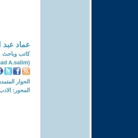
عماد عبد 
كاتب وباحث
(Imad A.salim)
الحوار المتمدن-العدد: 7479 - 3
المحور: الادب