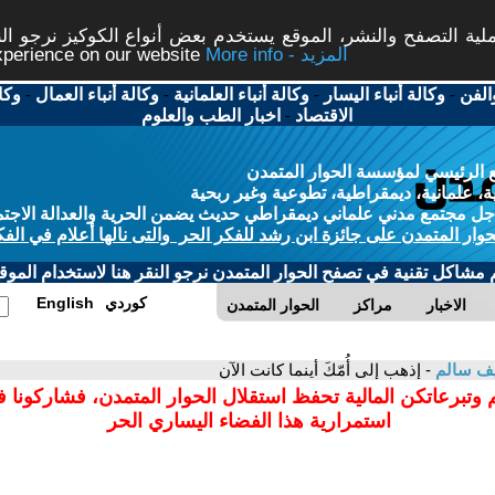
ة التصفح والنشر، الموقع يستخدم بعض أنواع الكوكيز نرجو النق
More info - المزيد
experience on our website
الفن
-
وكالة أنباء اليسار
-
وكالة أنباء العلمانية
-
وكالة أنباء العمال
-
وكا
الاقتصاد
-
اخبار الطب والعلوم
 الرئيسي لمؤسسة الحوار المتمدن
، علمانية، ديمقراطية، تطوعية وغير ربحية
ل مجتمع مدني علماني ديمقراطي حديث يضمن الحرية والعدالة الاجتم
حوار المتمدن على جائزة ابن رشد للفكر الحر والتى نالها أعلام في الفك
م مشاكل تقنية في تصفح الحوار المتمدن نرجو النقر هنا لاستخدام الموقع
كوردي
English
الاخبار
مراكز
الحوار المتمدن
يف سالم
- إذهب إلى أُمّكَ أينما كانت الآن
 وتبرعاتكن المالية تحفظ استقلال الحوار المتمدن، فشاركونا 
استمرارية هذا الفضاء اليساري الحر