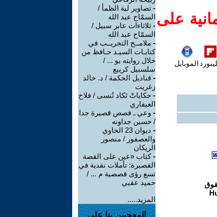
-
تصاوير لية الظمأ /
انية على
السمّاح عبد الله
-
ثلاثاءات عابر سبيل /
السمّاح عبد الله
-
ملامــح التجريــب في
كتابـات السيـد حـافظ من
خلال روايته يو ... /
يبورد
الموبايل
سلسبيل كريبع
-
قناديل الحكمة / د. خالد
زغريت
-
حكاياتْ تَكاد تُنسى / فلاح
العيفاري
-
وعي ـ قصص قصيرة جدا
/ حسين جداونه
-
ديوان 23 الحاوي
والعصفور / منصور
الريكان
-
كتاب «عين على القصة
القصيرة: تأملات نقدية في
تسع رؤى قصصية م ... /
حميد عقبي
المزيد.....
المعجبين بنا على