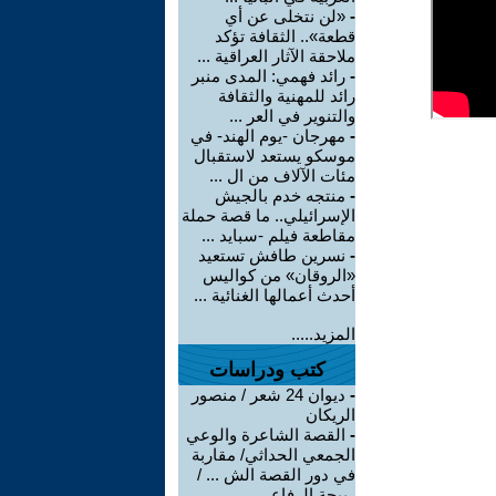
-
«لن نتخلى عن أي
قطعة».. الثقافة تؤكد
ملاحقة الآثار العراقية ...
-
رائد فهمي: المدى منبر
رائد للمهنية والثقافة
والتنوير في العر ...
-
مهرجان -يوم الهند- في
موسكو يستعد لاستقبال
مئات الآلاف من ال ...
-
منتجه خدم بالجيش
الإسرائيلي.. ما قصة حملة
مقاطعة فيلم -سبايد ...
-
نسرين طافش تستعيد
«الروقان» من كواليس
أحدث أعمالها الغنائية ...
المزيد.....
كتب ودراسات
-
ديوان 24 شعر / منصور
الريكان
-
القصة الشاعرة والوعي
الجمعي الحداثي/ مقاربة
في دور القصة الش ... /
ربيحة الرفاعي