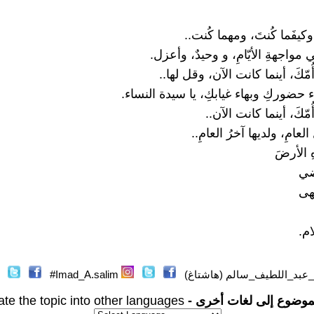
 وكيفَما كُنتَ، ومهما كُنت..
ي مواجهةِ الأيّامِ، و وحيدٌ، وأعزل.
ّكَ، أينما كانت الآن، وقل لها..
ء حضوركِ وبهاء غيابكِ، يا سيدة النساء.
ّكَ، أينما كانت الآن..
العامِ، ولديها آخرُ العامِ..
 الأرضَ
ضي
تهى
ام.
عبد_اللطيف_سالم (هاشتاغ)
Imad_A.salim#
موضوع إلى لغات أخرى -
ate the topic into other languages