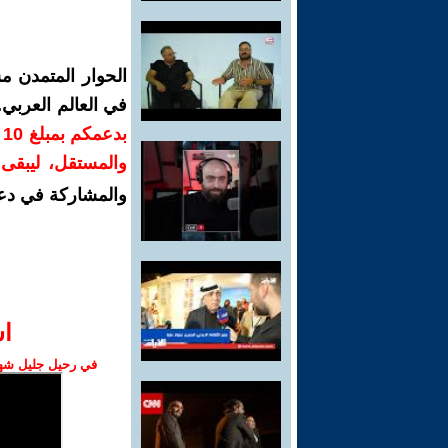
الحوار المتمدن م
في العالم العربي
ب
والمستقل، ليبقى ص
والمشاركة في دع
ا‫
في رحيل جليل شهبا