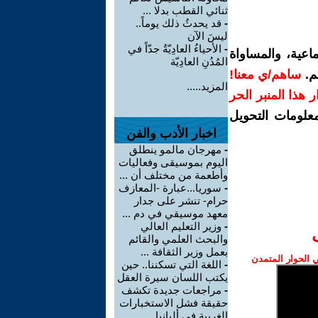
ثنائي القطب بدلا ...
-
قد يحدثُ ذلك يوماً..
ليسَ الآن
-
الأحياءُ العادِيّةُ جدّاً في
اعية، والمساواة
المُدُنِ العادِيّة
م.
ساهم/ي معنا!
المزيد.....
رار هذا المنبر الحر
معلومات التحويل
اخبار الأدب والفن
-
مهرجان مالمو ينطلق
اليوم بموسيقى وفعاليات
وأطعمة من مختلف أن ...
-
سوريا...عبارة -المعازف
حرام- تنشر على جدار
معهد موسيقي في دم ...
-
وزير التعليم العالي
والبحث العلمي والقائم
بعمل وزير الثقافة ...
الحوار المتمدن
-
اللغة التي تسكننا.. حين
يكتب اللسان سيرة العقل
-
مراجعات جديدة تكشف
حقيقة فشل الاستخبارات
الغربية في ألبانيا ...