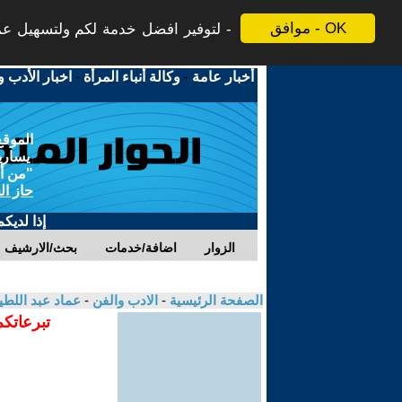
موافق - OK
لتوفير افضل خدمة لكم ولتسهيل عملي
أخبار عامة
-
وكالة أنباء المرأة
-
اخبار الأدب و
الموقع
يسارية
"من أج
حاز ال
إذا لديك
الزوار
اضافة/خدمات
بحث/الارشيف
الصفحة الرئيسية
-
الادب والفن
-
عماد عبد اللط
تبرعاتكم