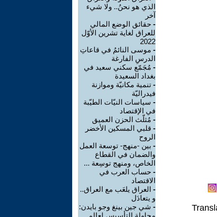
الذي هو نحنُ.. ولا شيء
آخر
-
حقائق الوضع المالي
للعراق لغاية تشرين الأوّل
2022
-
موسى النائمُ في قاعاتِ
الدرسِ الفارغة
-
مُجَمّع سكني سعيد في
بغداد السعيدة
-
تنمية مكانيّة وموازنة
فيدراليّة
-
سياسات النيّات الطيّبة
في الإقتصاد
-
مُثلّث الحزن العميق
-
قلبي المسكين الأخضر
الروح
-
بين -منهج- توسعة العمل
والضمان في القطاع
الخاص، ومنهج توسِعة ...
-
حساب العرب في
الاقتصاد
-
العراق يلعَب مع العراق..
و يتعادَل
-
شي جين بينغ وجو بايدن:
Transl
محاولة التأسيس لعالم