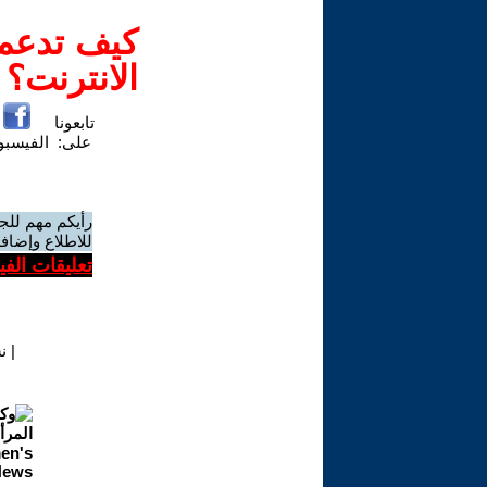
كيف تدعم-
الانترنت؟
تابعونا
على:
الفيسب
رأيكم مهم للج
للاطلاع وإضافة
تعليقات الف
|
ن