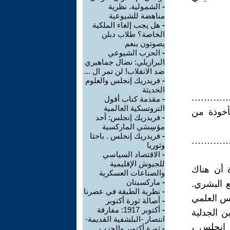
-
الشمولية. نظرية
مناهضة للشيوعية
-
هل يجب إلغاء الملكية
الخاصة؟ طلاب دبلن
يصوتون بنعم
-
الحزب الشيوعي
البرازيلي: نضال جماهيري
ضد الانقلاب! لن تمر ال ...
-
فريدريك إنجلس والعلوم
الحديثة
………………
-
مقدمة كتاب أفول
التروتسكية العالمية
أخوذة من
-
فريدريك إنجلس: أحد
مؤسِسَي الماركسية
-
فريدريك إنجلس . باحثا
………………
وثوريا
-
الاقتصاد السياسي
للجيوش الإقليمية
 أن هناك
والصناعات العسكرية
-
ماركسيتان
ع البشري.
-
نظرية الطبقة في عصرنا
اس العلمي
-
أصالة ثورة أكتوبر
-
أكتوبر 1917: مفارقة
ين الجدلية
انتصار -البلشفية القديمة-
 إنجلس ،
-
ثورة أكتوبر والحزب