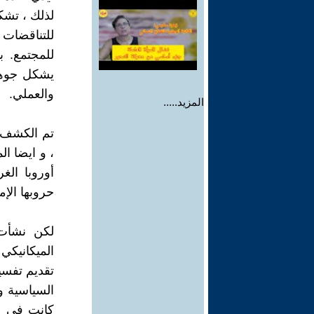
لذلك ، تشك
للتناقضات د
للمجتمع. ب
يشكل جوهر
والعملي.
المزيد.....
تم الكشف عن
أوروبا الغ
حروبها الإم
لكن نشأت 
الميكانيكي 
تقديم تفسي
السياسية و
كانت في عم