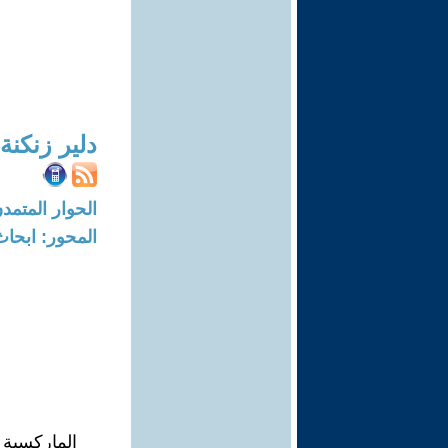
دلير زنكنة
الحوار المتمدن-العدد: 7513 - 3
المحور: ابحاث
الماركسية