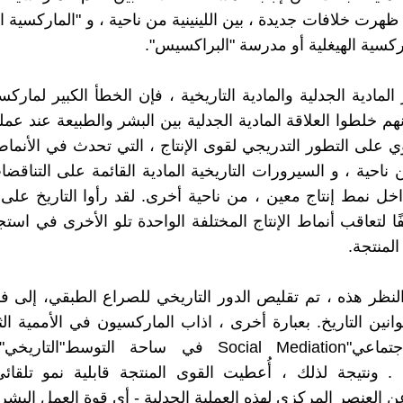
ظهرت خلافات جديدة ، بين اللينينية من ناحية ، و "الماركسية ال
اركسية الهيغلية أو مدرسة "البراكسيس".
مادية الجدلية والمادية التاريخية ، فإن الخطأ الكبير لماركس
أنهم خلطوا العلاقة المادية الجدلية بين البشر والطبيعة عند عملية
ي على التطور التدريجي لقوى الإنتاج ، التي تحدث في الأنماط
ن ناحية ، و السيرورات التاريخية المادية القائمة على التناقضا
اخل نمط إنتاج معين ، من ناحية أخرى. لقد رأوا التاريخ على 
 لتعاقب أنماط الإنتاج المختلفة الواحدة تلو الأخرى في استجاب
المنتجة.
نظر هذه ، تم تقليص الدور التاريخي للصراع الطبقي، إلى فق
انين التاريخ. بعبارة أخرى ، اذاب الماركسيون في الأممية الث
Mediation . ونتيجة لذلك ، أُعطيت القوى المنتجة قابلية نمو تلق
العنصر المركزي لهذه العملية الجدلية - أي قوة العمل البشرية