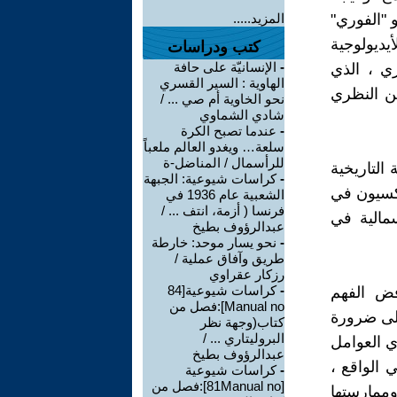
 "الفوري"
المزيد.....
أيديولوجية
كتب ودراسات
-
الإنسانيّة على حافة
ري ، الذي
الهاوية : السير القسري
ن النظري
نحو الخاوية أم صي ... /
شادي الشماوي
-
عندما تصبح الكرة
سلعة… ويغدو العالم ملعباً
للرأسمال / المناضل-ة
التاريخية
-
كراسات شيوعية: الجبهة
 أزمة عام 1914. واجه الماركسيون في
الشعبية عام 1936 في
فرنسا ( أزمة، انتف ... /
سمالية في
عبدالرؤوف بطيخ
-
نحو يسار موحد: خارطة
طريق وآفاق عملية /
رزكار عقراوي
-
كراسات شيوعية[84
ض الفهم
Manual no]:فصل من
إلى ضرورة
كتاب(وجهة نظر
البروليتاري ... /
ي العوامل
عبدالرؤوف بطيخ
 الواقع ،
-
كراسات شيوعية
[81Manual no]:فصل من
ممارستها