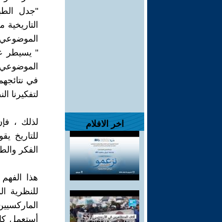
"جدل الطب
التاريخية م
الموضوعي ،
" يسيطر عل
الموضوعي خ
في نتائجهما
لتفكيرنا النظري." (8
لذلك ، فإن
اخر الافلام
للتاريخ يق
الفكر والطب
هذا الفهم
للنظرية ا
الماركسيين
أستعمل كاو