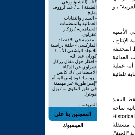
كتاب(التشيؤ ووعي
غربية" ، و
الطبقة ا ... / عبدالرؤوف
بطيخ
-
اليسار والنقابات
العمالية والمنظمات
الجماهيرية / رزكار
ي الأممية
عقراوي
-
مقدمة في الاقتصاد
 الإنتاج ،
الماركسي - حلقة دراسية
 المختلفة
للاتجاه البلشفي الأ ... /
كوران عبد الله
ت العدائية
-
أفكار حول مقال رزكار
أنه عملية
عقراوي عن الذكاء
الاصطناعي / ك كابس
ة تلقائية
-
روسيا: قوة إمبريالية أم
“إمبراطورية غير مهيمنة
في طور التكوي ... / بول
هوبترل
ط التنفيذ
المزيد.....
انية ساحة
المعجبين بنا على
التوسط"الاجتماعي"Social Mediation في ساحة التوسط"التاريخي"Historical
ائي مستقلة
الفيسبوك
 "الحية".