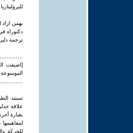
للبروليتاريا
بهمن ازاد Bahman Azad
دكتوراه في
ترجمة دلير 
……………
[اضيفت ال
الموسوعة ا
……………
تستند الطب
علاقة جدلي
بعبارة أخرى
لمفاهيمها -
للحركة وا