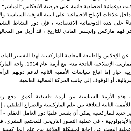
لت دوغمائية اقتصادية قائمة على فرضية الانعكاس "المباشر" و
اخل علاقات الإنتاج الاجتماعية على البنية الفوقية السياسية وال
ناءً على هذه الدوغمائية الاقتصادية ، فإن دور النشاط البش
 فهم ماركس وإنجلس المادي للتاريخ ، قد أزيل من المجالي
 الإفلاس والطبيعة المعادية للماركسية لهذا التفسير للمادية 
، و ايضا الممارسة الإصلاحية الناتجة منه، مع
ربية خيار إما اتباع سياسات الأممية الثانية لدعم دولهم الرأ
بريالية، أو الوقوف إلى جانب الحركة العمالية العالمية.
هذه الأزمة السياسية من أزمة فلسفية أعمق. دفع رف
للأممية الثانية للعلاقة بين علم الماركسية والصراع الطبقي ، 
ر جديد للماركسية يمكن أن يفسر علميًا دور العامل العقلي - أ
الأيديولوجية - في عملية التطور التاريخي للمجتمع البشري. في
لية البحث عن إجابة لمشكلة العلاقة بين علم الماركسية و