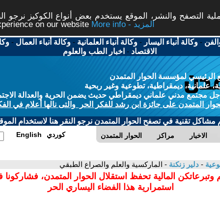
ة التصفح والنشر، الموقع يستخدم بعض أنواع الكوكيز نرجو النق
More info - المزيد
experience on our website
الفن
-
وكالة أنباء اليسار
-
وكالة أنباء العلمانية
-
وكالة أنباء العمال
-
وكا
الاقتصاد
-
اخبار الطب والعلوم
 الرئيسي لمؤسسة الحوار المتمدن
، علمانية، ديمقراطية، تطوعية وغير ربحية
ل مجتمع مدني علماني ديمقراطي حديث يضمن الحرية والعدالة الاجتم
حوار المتمدن على جائزة ابن رشد للفكر الحر والتى نالها أعلام في الفك
م مشاكل تقنية في تصفح الحوار المتمدن نرجو النقر هنا لاستخدام الموقع
كوردي
English
الاخبار
مراكز
الحوار المتمدن
وعية
-
دلير زنكنة
- الماركسية والعلم والصراع الطبقي
 وتبرعاتكن المالية تحفظ استقلال الحوار المتمدن، فشاركونا 
استمرارية هذا الفضاء اليساري الحر