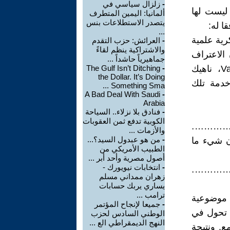
-
زلزال سياسي في
 ليست لها
ألمانيا: اليمين المتطرف
يتصدر الاستطلاعات بنس
ا له:
...
رية علمية
-
العرائش: حزب التقدم
والاشتراكية ينظم لقاءً
الاعتراف
جماهيرياً حاشداً ...
بصدقية الماركسية ... لا يعني إطلاقًا حكمًا تقديريًا Value Judgement، ناهيك
-
The Gulf Isn’t Ditching
the Dollar. It’s Doing
خدمة تلك
Something Sma ...
A Bad Deal With Saudi
-
Arabia
-
فنادق بلا نزلاء.. السياحة
الكوبية تدفع ثمن العقوبات
………………
والأزمات ...
-
من هو عبدول السيد؟...
ن شيء ما
الطبيب الأمريكي من
أصول مصرية وأحد أبر ...
-
انتخابات نيويورك -
………………
زهران ممداني مسلم
يساري يربك حسابات
ترامب ...
 موضوعية
-
جميعا لإنجاح المؤتمر
، تحول في
الوطني السادس لحزب
النهج الديمقراطي الع ...
ع. ونتيجة