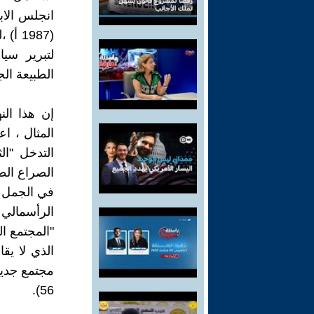
انجلس الاب
(1987
لتبرير سيا
الطبيعة الج
إن هذا ال
المثال ، ا
التدخل "ا
الصراع الط
في الجمل ال
الرأسمالي 
"المجتمع ا
الذي لا يق
56).