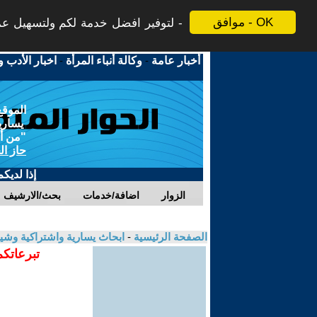
موافق - OK
لتوفير افضل خدمة لكم ولتسهيل عملي
أخبار عامة
-
وكالة أنباء المرأة
-
اخبار الأدب و
الموقع
يسارية
"من أج
حاز ال
إذا لديك
الزوار
اضافة/خدمات
بحث/الارشيف
الصفحة الرئيسية
-
ابحاث يسارية واشتراكية وشي
تبرعاتكم