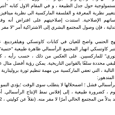
ستمولوجية حول جدل الطبيعة ، و في المقام الاول كتابه "أنتي
 أ) ،لتغيير نظرية المعرفة و الفلسفة الماركسية الى نظرية ميتافيزي
ساتهم الإصلاحية. استندت إصلاحيتهم على افتراض أنه وفقً
دلية ، فإن وصول المجتمع البشري إلى الاشتراكية أمر "لا مفر م
نهج الحتمي واضح للعيان في كتابات كاوتسكي وهيلفردينغ. 
عتبر كاوتسكي انهيار المجتمع الرأسمالي ظاهرة طبيعية "حتمية"
لثوري" للماركسيين. على العكس من ذلك ، حسب رأيه ، كا
بقي محددة سلفًا بالقوانين التاريخية. يمكن رؤية أفضل مثال ع
تالية ، التي تعفي الماركسية من مهمة تنظيم ثورة بروليتارية 
المتدهور:
لرأسمالي فشل ؛ اضمحلالها لا يتطلب سوى الوقت ؛يؤدي النمو 
اوم ، كضرورة طبيعية ، إلى إفلاس نمط الإنتاج الرأسمالي. أ