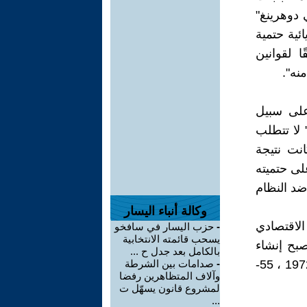
 دوهرينغ"
ائية حتمية
ا لقوانين
نه".
على سبيل
 لا تتطلب
نت نتيجة
لى حتميته
ضد النظام
وكالة أنباء اليسار
الاقتصادي
-
حزب اليسار في سافخو
يسحب قائمته الانتخابية
صبح إنشاء
بالكامل بعد جدل ح ...
مجتمع جديد بدلاً من المجتمع الحالي أمرًا لا مفر منه. (نقلاً عن كوليتي ، 1972 ، 55-
-
صدامات بين الشرطة
وآلاف المتظاهرين رفضا
لمشروع قانون يسهّل ت
...