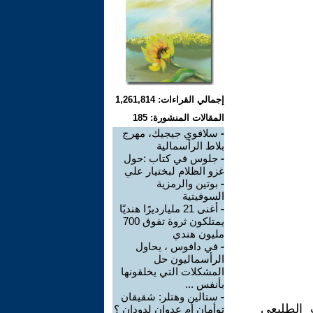
إجمالي القراءات: 1,261,814
المقالات المنشورة: 185
-
سلافوي جيجيك، مهرج
بلاط الرأسمالية
-
جلوس في كتاب :حول
غزو الظلام لبختيار علي
-
بوتين والرمزية
السوفيتية
-
أغنى 21 مليارديرًا هنديًا
يمتلكون ثروة تفوق 700
مليون هندي
-
في دافوس ، يحاول
الرأسماليون حل
المشكلات التي يخلقونها
بأنفس ...
-
ستالين وهتلر: شقيقان
 الطليعي
توأمان أم عدوان لدودان ؟