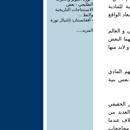
الطليعي - بعض
 للمادية
الاستنتاجات التاريخية
اد الواقع
والنظ ...
-
أفغانستان: إغتيال ثورة
المزيد.....
 و العالم
هما البعض
لابد منها
م المادي
 نفس بنية
 الحقيقي
لعديد من
لاف عندما
، محاججات