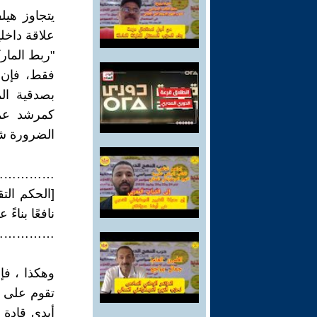
يتجاوز هيل
علاقة داخل
"ربط المار
فقط، فإن 
كمرشد عمل
الضرورة شيء 
……………
[الحكم الت
نافعًا بناءً
……………
وهكذا ، ف
تقوم على ت
أيدي قادة ا