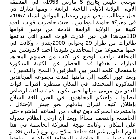
موسى حليس بتاريخ 5 مارس 1956م في المنطقة
الأولى الولاية الأولى الناحية الرابعة ، ومنها شارك في
جبل بوطالب ،وفي شهر رمضان الموافق لشتاء 1957م
في معركة حامية الوطيس ، حيث حاصرت قوات العدو
كتيبة من الولاية الرابعة قادمة من تونس قوامها
110مجاهدا في حين قدرت قوات العدو التي تدعمها
طائرات من طراز 29 بحوالي 2000جندي ، وكانت في
حينها مجموعة من المجاهدين يقودها أحمد لاندوشين من
المنطقة تراقب الوضع عن كثب من ضمنهم المجاهد
لمبارك ، هدفها فك الحصار عن الكتيبة المذكورة
باستعمال كلمة السر بين الطرفين ( القمح والشعير ) ،
وبعد عبور الكتيبة إلى مأمنها كمنت مجموعة المجاهدين
المذكورة المتخندقة في المكان منتظرة اقتراب قوات
العدو من مرمى نيرانها حتى تكون لقمة سائغة لرصاص
أبطالها ، واحتكم المجاهدون في الحين للغة السلاح
بإطلاق كثيف لنيران بنادقهم نحو جيش الإحتلال ،
واستمرت المعركة دون توقف من الساعة العاشرة حتى
الخامسة والنصف مساءًا وبعد أن ارحى الظلام سدوله
على المكان ، وكانت نتيجة المعركة الحاسمة في هذا
اليوم الطويل غنم 40 قطعة سلاح من نوع ( ماص 36، و
49) وعددا من الرشاشات المختلفة الأنواع في ساحتها