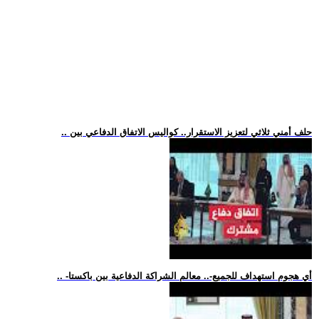
.. حلف أمني ثلاثي لتعزيز الاستقرار.. كواليس الاتفاق الدفاعي بين
.. -أي هجوم استهداف للجميع-.. معالم الشراكة الدفاعية بين باكستا