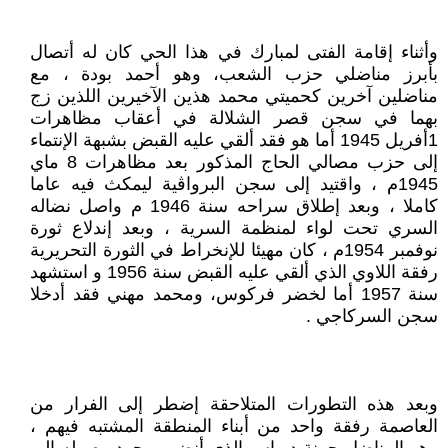
وأثناء إقامة الفتى لمبارك في هذا الحي كان له أتصال
بأبرز مناضلي حزب الشعب، وهو أحمد بودة ، مع
مناضلين آخرين كحميتي محمد هذين الآخيرين اللذين زج
بهما في سجن قصر الشلالة في أعقاب مظاهرات
1أفريل 1945 أما هو فقد ألقي عليه القبض بشبهة الإنتماء
إلى حزب مصالي الحاج المذكور بعد مظاهرات 8 ماي
1945م ، واقتيد إلى سجن البرواڨية ليمكث فيه عاما
كاملا ، وبعد إطلاق سراحه سنة 1946 م واصل نضاله
السري تحت لواء لمنظمة السرية ، وبعد إندلاع ثورة
نوفمبر 1954م ، كان مهيئا للإنخراط في الثورة التحريرية
رفقة اللاوي الذي ألقي عليه القبض سنة 1956 و استشهد
سنة 1957 أما لخضر فركوس، ومحمد مهني فقد أدخلا
سجن السركاجي .
وبعد هذه التطورات المتلاحقة إضطر إلى الفرار من
العاصمة رفقة واحد من أبناء المنطقة المشتبه فيهم ،