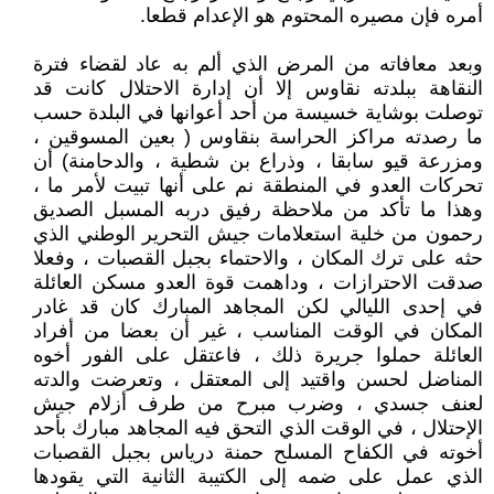
أمره فإن مصيره المحتوم هو الإعدام قطعا.
وبعد معافاته من المرض الذي ألم به عاد لقضاء فترة
النقاهة ببلدته نقاوس إلا أن إدارة الاحتلال كانت قد
توصلت بوشاية خسيسة من أحد أعوانها في البلدة حسب
ما رصدته مراكز الحراسة بنقاوس ( بعين المسوقين ،
ومزرعة قيو سابقا ، وذراع بن شطية ، والدحامنة) أن
تحركات العدو في المنطقة نم على أنها تبيت لأمر ما ،
وهذا ما تأكد من ملاحظة رفيق دربه المسبل الصديق
رحمون من خلية استعلامات جيش التحرير الوطني الذي
حثه على ترك المكان ، والاحتماء بجبل القصبات ، وفعلا
صدقت الاحترازات ، وداهمت قوة العدو مسكن العائلة
في إحدى الليالي لكن المجاهد المبارك كان قد غادر
المكان في الوقت المناسب ، غير أن بعضا من أفراد
العائلة حملوا جريرة ذلك ، فاعتقل على الفور أخوه
المناضل لحسن واقتيد إلى المعتقل ، وتعرضت والدته
لعنف جسدي ، وضرب مبرح من طرف أزلام جيش
الإحتلال ، في الوقت الذي التحق فيه المجاهد مبارك بأحد
أخوته في الكفاح المسلح حمنة درياس بجبل القصبات
الذي عمل على ضمه إلى الكتيبة الثانية التي يقودها