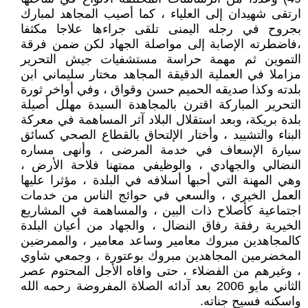
ارتقى شهيدان إلى العلياء ، كما أصيب المجاهد لمبارك
بجروح في رجله اليمنى تلقى جراءها علاجا مكثفا
،فاضطرته الإصابة إلى مواصلة الجهاد لكن ضمن فرقة
التموين ثم مهمة حراسة مستشفيات جيش التحرير
مزاملا في العملية الدقيقة المجاهد مختار سليماني ابن
بلدته وكذا صديقه الحميم حسن وقواق ، وفي أواخر ثورة
التحرير المباركة اقترن بالمجاهدة السيدة مهلل أصيلة
بلدة بريكة، وبعد استقلال البلاد آثر المساهمة في معركة
البناء والتشييد ، وأختار الإلتحاق بالقطاع الصحي كسائق
سيارة الإسعاف في خدمة المرضى ، وأنهى مساره
النضالي والجهادي ، والوظيفي ممتهنا فلاحة الأرض ،
وهي المهنة التي أحبها أسلافه في البلدة ، مؤثرا عليها
العمل الخيري ، والسعي في حوائج الناس من خدمات
اجتماعية كأصلاح ذات البين ، والمساهمة في المشاريع
الخيرية رفقة رفاق النضال ، والجهاد من أعيان البلدة
كالمجاهدين مبروك معامير وساعد معامير ، والممرضين
المخضرمين المجاهدين مبروك بوعتورة ، وجمعي شاوي
، وغيرهم من الفضلاء ، حتى وافاه الأجل المحتوم عصر
الثاني مايو 2006 بعد آدائه الصلاة المفروضة رحمه الله
واسكنه فسيح جناته.