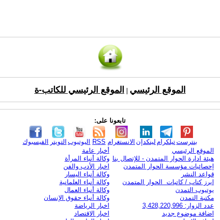
الموقع الرئيسي
الموقع الرئيسي للكاتب-ة
|
تابعونا على:
بنترست
تيلكرام
لينكدإن
الانستغرام
RSS
اليوتيوب
التويتر
الفيسبوك
الموقع الرئيسي
أخبار عامة
هيئة ادارة الحوار المتمدن - للإتصال بنا
وكالة أنباء المرأة
إحصائيات مؤسسة الحوار المتمدن
اخبار الأدب والفن
قواعد النشر
وكالة أنباء اليسار
ابرز كتاب / كاتبات الحوار المتمدن
وكالة أنباء العلمانية
يوتيوب التمدن
وكالة أنباء العمال
مكتبة التمدن
وكالة أنباء حقوق الإنسان
عدد الزوار: 3,428,220,996
اخبار الرياضة
اضافة موضوع جديد
اخبار الاقتصاد