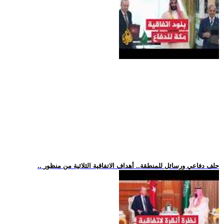
.. حلف دفاعي ورسائل للمنطقة.. أهداف الاتفاقية الثلاثية من منظور