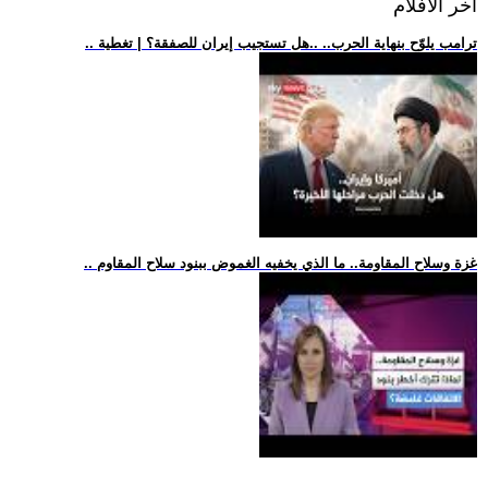
اخر الافلام
.. ترامب يلوّح بنهاية الحرب.. ..هل تستجيب إيران للصفقة؟ | تغطية
.. غزة وسلاح المقاومة.. ما الذي يخفيه الغموض ببنود سلاح المقاوم