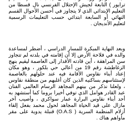
ترايور ) التابعة لجيش الإحتلال الفرنسي نال قسطا من
التعليم الإبتدائي الذي لا يتجاوز في أحسن الأحوال القسم
النهائي أو السابعة ابتدائي حسب التعليمات الرسمية
لتعليم الأنديجان .
وبعد النهاية المبكرة للمسار الدراسي ، أضطر لمساعدة
والده في فلاحة الأرض إلا أن إقامته في بلدته لم تتجاوز
سن المراهقة ، أين قادته الأقدار إلى العاصمة ليقيم بنهج
الزغاطشة رقم 19 من أعالي حي بلكور ، وهو مكان
إعتاد أبناء نقاوس الأقامة فيه عند حلولهم بالعاصمة
لإستئناسهم بساكنيه الذين كان أغلبهم من منطقة نقاوس
، ولعلنا نذكر من بينهم المجاهد الرسام العالمي الفنان
عبد القادر هوامل الذي توفي أخيرا بروما كما أستشهد به
أحد أبناء نقاوس البرارة عمار سواكري ، وأصيب آخر
مازال على قيد الحياة المجاهد لحول محمد بفعل إلقاء
أزلام المنظمة السرية ( O.A.S) قنبلة يدوية على مقر
مأواهم هناك .