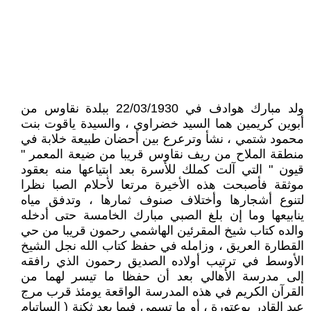
ولد مبارك هوادف في 22/03/1930 ببلدة نقاوس من
أبوين كريمين هما السيد خضراوي ، والسيدة ياقوت بنت
محمود شتمي ، نشأ وترعرع بين أحضان طبيعة خلابة في
منطقة الملاح من ريف نقاوس قريبا من ضيعة المعمر "
قيون " التي آلت كملك للأسرة بعد ابتياعها منه بعقود
موثقة فأصبحت هذه الأخيرة مرتعا لأحلام الصبا نظرا
لتنوع أشجارها وأختلاف صنوف ثمارها ، وتدفق مياه
ينابيعها وما إن بلغ الصبي مبارك الخامسة حتى أدخله
والده كتاب شيخ المقرئين الهاشمي رحمون قريبا من حي
القطارة العريق ، وزامله في حفظ كتاب الله نجل الشيخ
الأوسط في ترتيب أولاده الصديق رحمون الذي رافقه
إلى مدرسة الأهالي بعد أن حفظا ما تيسر لهما من
القرآن الكريم في هذه المدرسة الواقعة يومئذ قرب مرج
عبد القادر بوعتورة ، أو ما تسمى فيما بعد ثكنة ( الساتيام