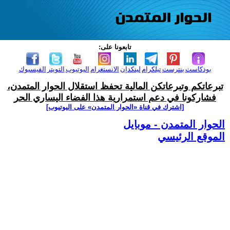
تابعونا على:
بودكاست
بنترست
تيلكرام
لينكدإن
الانستغرام
اليوتيوب
التويتر
الفيسبوك
تبرعاتكم وتبرعاتكن المالية تحفظ استقلال الحوار المتمدن،
فشاركونا في دعم استمرارية هذا الفضاء اليساري الحر
[اشترك في قناة ‫«الحوار المتمدن» على اليوتيوب]
الحوار المتمدن - موبايل
الموقع الرئيسي